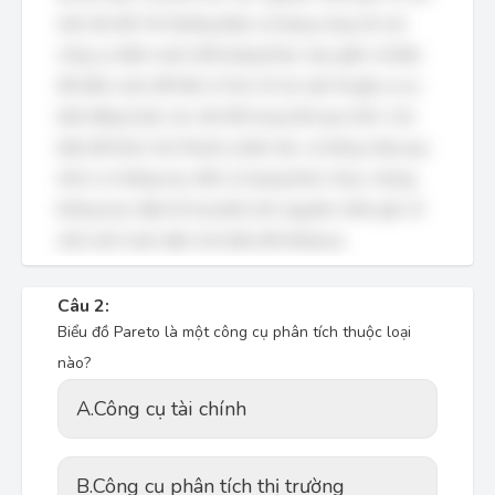
một vấn đề. Nó thường được sử dụng cùng với các
công cụ kiểm soát chất lượng khác, bao gồm cả biểu
đồ kiểm soát, để hiểu rõ hơn về các yếu tố gây ra sự
biến động hoặc các vấn đề trong một quy trình. Các
biểu đồ khác như Pareto, phân tán, và dòng chảy quy
trình có những mục đích sử dụng khác nhau, nhưng
không trực tiếp hỗ trợ phân tích nguyên nhân gốc rễ
một cách toàn diện như biểu đồ Ishikawa.
Câu 2:
Biểu đồ Pareto là một công cụ phân tích thuộc loại
nào?
A.
Công cụ tài chính
B.
Công cụ phân tích thị trường