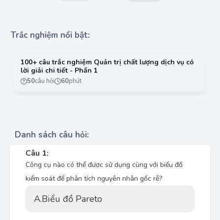
Trắc nghiệm nổi bật:
100+ câu trắc nghiệm Quản trị chất lượng dịch vụ có
10
lời giải chi tiết - Phần 1
lờ
50
câu hỏi
60
phút
Danh sách câu hỏi:
Câu 1:
Công cụ nào có thể được sử dụng cùng với biểu đồ
kiểm soát để phân tích nguyên nhân gốc rễ?
A.
Biểu đồ Pareto