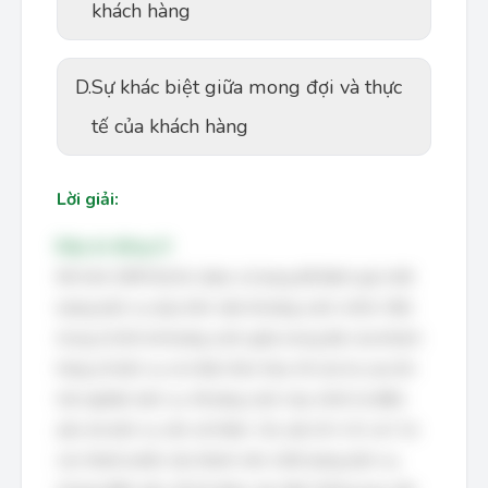
khách hàng
D.
Sự khác biệt giữa mong đợi và thực
tế của khách hàng
Lời giải:
Đáp án đúng: D
Mô hình SERVQUAL được sử dụng để đánh giá chất
lượng dịch vụ dựa trên năm khoảng cách chính. Một
trong số đó là khoảng cách giữa mong đợi của khách
hàng về dịch vụ và nhận thức thực tế của họ sau khi
trải nghiệm dịch vụ. Khoảng cách này chính là điểm
yếu mà dịch vụ cần cải thiện. Các yếu tố A, B, và C là
các thành phần cấu thành nên chất lượng dịch vụ,