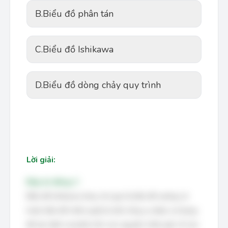
B.
Biểu đồ phân tán
C.
Biểu đồ Ishikawa
D.
Biểu đồ dòng chảy quy trình
Lời giải:
Đáp án đúng: C
Biểu đồ Ishikawa (hay còn gọi là biểu đồ xương cá
hoặc biểu đồ nhân quả) là một công cụ được sử dụng
để xác định và phân tích các nguyên nhân gốc rễ của