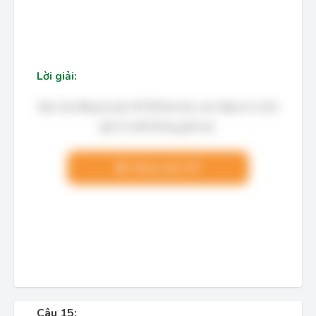
Lời giải:
Bạn cần đăng ký gói VIP để làm bài, xem đáp án và lời
giải chi tiết không giới hạn.
Nâng cấp VIP
Câu 15: