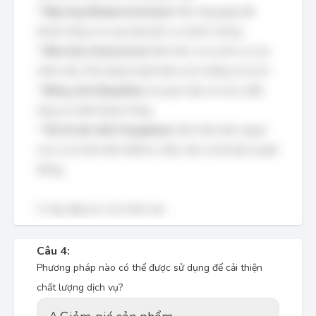
*
Đáp ứng (Responsiveness):
Sẵn sàng giúp đỡ
khách hàng và cung cấp dịch vụ nhanh chóng.
*
Đảm bảo (Assurance):
Kiến thức và sự lịch sự của
nhân viên, khả năng truyền đạt sự tin tưởng và tự tin.
*
Đồng cảm (Empathy):
Sự quan tâm và chú ý đến
từng cá nhân khách hàng.
*
Yếu tố vật chất (Tangibles):
Hình thức bên ngoài
của cơ sở vật chất, thiết bị, nhân viên và tài liệu truyền
thông.
Vì vậy, đáp án A là chính xác.
Câu 4:
Phương pháp nào có thể được sử dụng để cải thiện
chất lượng dịch vụ?