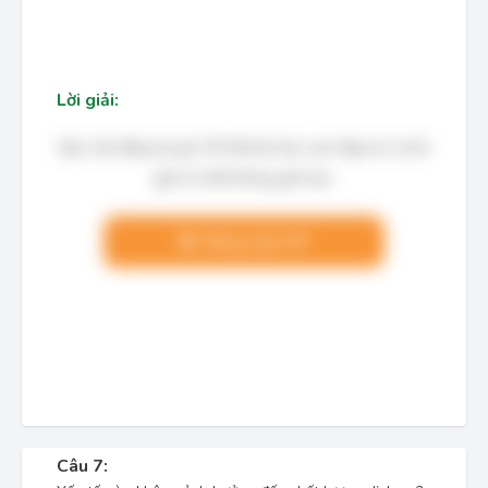
Lời giải:
Bạn cần đăng ký gói VIP để làm bài, xem đáp án và lời
giải chi tiết không giới hạn.
Nâng cấp VIP
Câu 7: