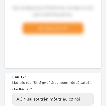
Bạn cần đăng ký gói VIP để làm bài, xem đáp án và lời
giải chi tiết không giới hạn.
Nâng cấp VIP
Câu 12:
Mục tiêu của “Six Sigma” là đạt được mức độ sai sót
như thế nào?
A.
3.4 sai sót trên một triệu cơ hội