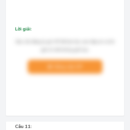
Lời giải:
Bạn cần đăng ký gói VIP để làm bài, xem đáp án và lời
giải chi tiết không giới hạn.
Nâng cấp VIP
Câu 11: