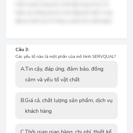
nhân ít quan trọng hơn, từ đó tập trung nỗ lực cải
thiện vào những yếu tố có tác động lớn nhất. Vì vậy,
đáp án chính xác là "Công cụ phân tích chất lượng".
Câu 3:
Các yếu tố nào là một phần của mô hình SERVQUAL?
A.
Tin cậy, đáp ứng, đảm bảo, đồng
cảm và yếu tố vật chất
B.
Giá cả, chất lượng sản phẩm, dịch vụ
khách hàng
C.
Thời gian giao hàng, chi phí, thiết kế