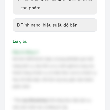
sản phẩm
D.
Tính năng, hiệu suất, độ bền
Lời giải:
Đáp án đúng: A
Mô hình SERVQUAL được sử dụng để đánh giá chất
lượng dịch vụ, dựa trên sự so sánh giữa kỳ vọng của
khách hàng về dịch vụ và nhận thức của họ về dịch vụ
thực tế nhận được. Mô hình này bao gồm năm thành
phần chính:
*
Tin cậy (Reliability):
Khả năng thực hiện dịch vụ
một cách chính xác và đáng tin cậy.