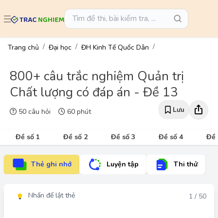
Trang chủ
Đại học
ĐH Kinh Tế Quốc Dân
800+ câu trắc nghiệm Quản trị
Chất lượng có đáp án - Đề 13
Lưu
50 câu hỏi
60 phút
Đề số 1
Đề số 2
Đề số 3
Đề số 4
Đề 
Thẻ ghi nhớ
Luyện tập
Thi thử
Nhấn để lật thẻ
Đáp án
1 / 50