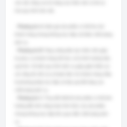
vào việc nâng cao kỹ năng của nhân viên và tối ưu
hóa quy trình làm việc.
-
Phương án A:
Giảm giá sản phẩm có thể thu hút
khách hàng nhưng không trực tiếp cải thiện chất lượng
dịch vụ.
-
Phương án B:
Tăng cường đào tạo nhân viên giúp
họ phục vụ khách hàng tốt hơn, xử lý tình huống hiệu
quả hơn. Cải tiến quy trình dịch vụ giúp giảm thiểu sai
sót, tăng tốc độ và sự thuận tiện cho khách hàng. Đây
là phương pháp trực tiếp và hiệu quả để nâng cao
chất lượng dịch vụ.
-
Phương án C:
Thay đổi thiết kế sản phẩm có thể ảnh
hưởng đến tính năng hoặc hình thức của sản phẩm,
nhưng không trực tiếp liên quan đến chất lượng dịch
vụ.