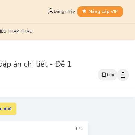
Nâng cấp VIP
Đăng nhập
LIỆU THAM KHẢO
áp án chi tiết - Đề 1
Lưu
i nhớ
Đáp án
1 / 3