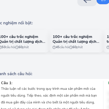
c nghiệm nổi bật:
100+ câu trắc nghiệm
100+ câu trắc nghiệm
1
Quản trị chất lượng dịch
Quản trị chất lượng dịch
t
vụ có lời giải chi tiết -
vụ có lời giải chi tiết -
n
50
câu hỏi
60
phút
45
câu hỏi
60
phút
Phần 1
Phần 2
1
nh sách câu hỏi:
Câu 1:
Thảo luận về các bước trong quy trình mua sản phẩm mới của
người tiêu dùng. Tiếp theo, xác định một sản phẩm mới mà bạn
đã mua gần đây của mình và cho biết là một người tiêu dùng,