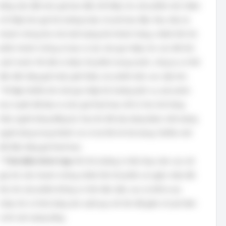
bằng việc đặt mức giá ban đầu rất thấp cho sản phẩm mới, thậm
chí thấp hơn giá thị trường hoặc chi phí ban đầu. Mục tiêu là
nhanh chóng thu hút một lượng lớn khách hàng, chiếm lĩnh thị
phần nhanh chóng và tạo ra rào cản gia nhập cho các đối thủ
cạnh tranh. Khi đã có được thị phần mong muốn, công ty có thể
dần dần tăng giá hoặc giới thiệu các phiên bản cao cấp hơn.
*
Ví dụ:
Netflix khi mới gia nhập thị trường dịch vụ xem phim
trực tuyến đã đưa ra mức giá thuê bao rất rẻ, thu hút hàng
triệu người dùng đăng ký. Sau khi đã xây dựng được một lượng
người dùng trung thành và có lợi thế về nội dung, Netflix mới
bắt đầu tăng giá thuê bao.
*
Thời điểm thích hợp:
Khi thị trường có độ nhạy cảm cao với
giá; khi cần nhanh chóng chiếm lĩnh thị phần và ngăn chặn đối
thủ; khi sản phẩm không có tính độc đáo cao và dễ bị sao
chép; khi có khả năng sản xuất quy mô lớn để giảm chi phí đơn
vị khi sản lượng tăng.