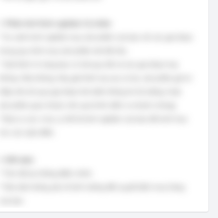
3.
Phân tích Kinh nghiệm Cá nhân:
* So sánh kinh nghiệm mua sản phẩm của bạn với các giai đoạn
trong quy trình mua sản phẩm mới đã nêu.
* Giải thích rõ ràng bạn có trải qua tất cả các giai đoạn hay
không. Nếu không, hãy giải thích tại sao (ví dụ: sản phẩm giá trị
thấp nên bỏ qua giai đoạn tìm kiếm thông tin kỹ lưỡng, hoặc
sản phẩm quen thuộc nên quá trình diễn ra nhanh chóng).
* Đưa ra các ví dụ cụ thể từ kinh nghiệm của bạn để minh họa
cho các luận điểm.
4.
Kết luận:
* Tóm tắt lại những điểm chính.
* Nêu bật những yếu tố ảnh hưởng đến quyết định mua hàng
của bạn.