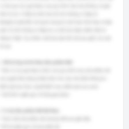
có trải qua các giai đoạn của quy trình này hay không, và giải
thích lý do. Vì đây là một câu hỏi mở, không có đáp án
đúng/sai tuyệt đối, mà quan trọng là cách bạn trình bày và lập
luận. Do đó, không có đáp án cụ thể nào được đánh dấu là
'đúng' ở đây. Tuy nhiên, một bài luận tốt cần bao gồm các yếu
tố sau:
1.
Mô tả Quy trình Mua Sản phẩm Mới:
* Nêu rõ các giai đoạn chính của quy trình mua sản phẩm mới
của người tiêu dùng (nhận thức nhu cầu, tìm kiếm thông tin,
đánh giá lựa chọn, quyết định mua, đánh giá sau mua).
* Giải thích ngắn gọn về từng giai đoạn.
2.
Ví dụ Sản phẩm Mới Đã Mua:
* Chọn một sản phẩm mới mà bạn đã mua gần đây.
* Mô tả ngắn gọn về sản phẩm đó.