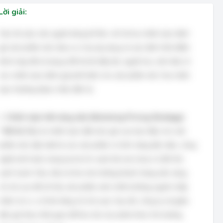
Lời giải:
Câu hỏi yêu cầu người dùng kể tên, mô tả hai chiến lược định
giá sản phẩm mới, đưa ra ví dụ áp dụng và xác định thời điểm
thích hợp để sử dụng. Để trả lời đầy đủ, người học cần hiểu rõ
các chiến lược định giá phổ biến cho sản phẩm mới. Hai chiến
lược thường được nhắc đến là:
1.
Chiến lược hớt váng sữa (Skimming Pricing Strategy):
*
Mô tả:
Đây là chiến lược đặt mức giá cao ban đầu cho sản
phẩm mới, đặc biệt là các sản phẩm có tính năng độc đáo, công
nghệ mới hoặc mang lại lợi ích vượt trội mà chưa có đối thủ
cạnh tranh. Mục tiêu là thu hút những khách hàng sẵn sàng
chi trả cao để sở hữu sản phẩm sớm nhất (những người chấp
nhận rủi ro, có khả năng chi trả cao). Sau đó, công ty sẽ giảm
dần giá theo thời gian để thu hút các phân khúc thị trường