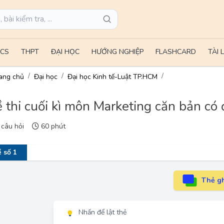
CS
THPT
ĐẠI HỌC
HƯỚNG NGHIỆP
FLASHCARD
TÀI 
ang chủ
Đại học
Đại học Kinh tế-Luật TP.HCM
 thi cuối kì môn Marketing căn bản có đ
câu hỏi
60 phút
 số 1
Thẻ gh
Nhấn để lật thẻ