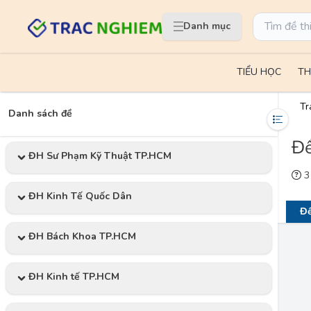
Danh mục
TIỂU HỌC
TH
Tr
Danh sách đề
Đề
ĐH Sư Phạm Kỹ Thuật TP.HCM
3 
ĐH Kinh Tế Quốc Dân
Đề
ĐH Bách Khoa TP.HCM
ĐH Kinh tế TP.HCM