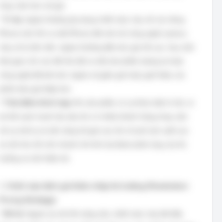
nhạy cảm hơn với giá.
*
Ví dụ:
Apple thường áp dụng chiến lược này với các dòng
iPhone mới. Khi ra mắt iPhone đời mới với công nghệ camera,
chip xử lý tiên tiến, Apple thường đặt mức giá rất cao. Sau một
thời gian, khi các đối thủ đã ra mắt sản phẩm tương tự hoặc
công nghệ đã bớt mới, Apple sẽ giảm giá hoặc giới thiệu các
phiên bản giá thấp hơn.
*
Thời điểm thích hợp:
Khi sản phẩm có sự khác biệt rõ rệt, có
lợi thế cạnh tranh lâu dài; khi có nhiều khách hàng nhạy cảm
với sự mới lạ và sẵn sàng trả giá cao; khi chi phí sản xuất cao
và cần thu hồi vốn nhanh; khi khó dự đoán phản ứng của thị
trường và cần thăm dò.
2.
Chiến lược định giá thâm nhập thị trường (Penetration
Pricing Strategy):
*
Mô tả:
Ngược lại với hớt váng sữa, chiến lược này bắt đầu