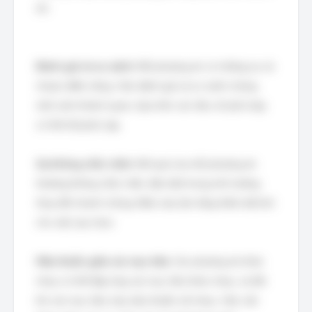
do:
Đánh giá và so sánh:
Mỗi phương án có những ưu và
nhược điểm riêng. Việc đánh giá và so sánh chúng
một cách khách quan, dựa trên các tiêu chí phù hợp,
có thể rất phức tạp.
Sự không chắc chắn:
Kết quả của mỗi phương án
thường không chắc chắn, đặc biệt trong môi trường
thay đổi nhanh chóng. Điều này làm tăng thêm độ khó
cho việc lựa chọn.
Mâu thuẫn giữa các mục tiêu:
Các phương án khác
nhau có thể đáp ứng các mục tiêu khác nhau, và đôi
khi các mục tiêu này mâu thuẫn với nhau. Việc cân