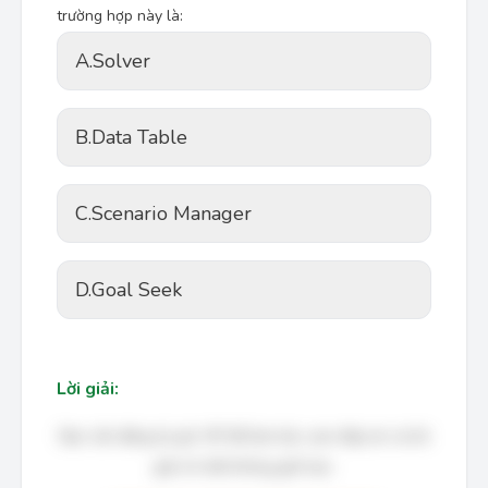
trường hợp này là:
A.
Solver
B.
Data Table
C.
Scenario Manager
D.
Goal Seek
Lời giải:
Bạn cần đăng ký gói VIP để làm bài, xem đáp án và lời
giải chi tiết không giới hạn.