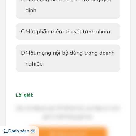
định
C.
Một phần mềm thuyết trình nhóm
D.
Một mạng nội bộ dùng trong doanh
nghiệp
Lời giải:
Bạn cần đăng ký gói VIP để làm bài, xem đáp án và lời
giải chi tiết không giới hạn.
Danh sách đề
Nâng cấp VIP