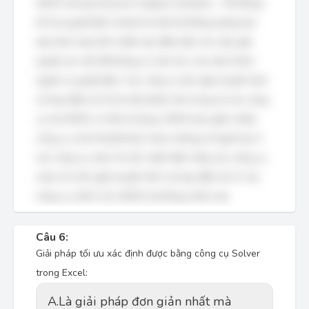
GDSS (Group Decision Support Systems - Hệ thống
hỗ trợ quyết định nhóm) là một hệ thống tương tác
dựa trên máy tính nhằm tạo điều kiện cho việc giải
quyết các vấn đề không có cấu trúc của một nhóm
người ra quyết định. Các công cụ hội nghị truyền hình
và họp điện tử chỉ là một phần nhỏ trong số các công
cụ mà GDSS có thể sử dụng. GDSS bao gồm nhiều
công cụ và kỹ thuật khác nhau, không chỉ giới hạn ở
các công cụ web. Do đó, nhận định rằng các công cụ
web cho hội nghị truyền hình và họp điện tử LÀ các
công cụ chính cho GDSS là không chính xác.
Câu 6:
Giải pháp tối ưu xác định được bằng công cụ Solver
trong Excel:
A.
Là giải pháp đơn giản nhất mà