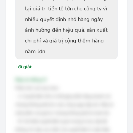
lại giá trị tiền tệ lớn cho công ty vì
nhiều quyết định nhỏ hàng ngày
ảnh hưởng đến hiệu quả, sản xuất,
chi phí và giá trị cộng thêm hàng
năm lớn
Lời giải:
Đáp án đúng: D
Phân tích các lựa chọn:
- A: Quyết định tốt có thể góp phần tăng doanh số,
nhưng không phải lúc nào cũng ngay lập tức. Đây là
một phần của giá trị, nhưng không phải là toàn bộ.
- B: Cải thiện quyết định quan trọng ở mọi cấp độ,
không chỉ cấp cao nhất. Các quyết định ở cấp thấp