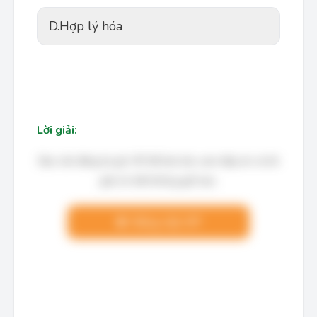
D.
Hợp lý hóa
Lời giải:
Bạn cần đăng ký gói VIP để làm bài, xem đáp án và lời
giải chi tiết không giới hạn.
Nâng cấp VIP