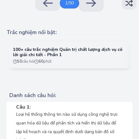
1
/
50
Trắc nghiệm nổi bật:
100+ câu trắc nghiệm Quản trị chất lượng dịch vụ có
10
lời giải chi tiết - Phần 1
lờ
50
câu hỏi
60
phút
Danh sách câu hỏi:
Câu 1:
Loại hệ thống thông tin nào sử dụng công nghệ trực
quan hóa dữ liệu để phân tích và hiển thị dữ liệu để
lập kế hoạch và ra quyết định dưới dạng bản đồ số