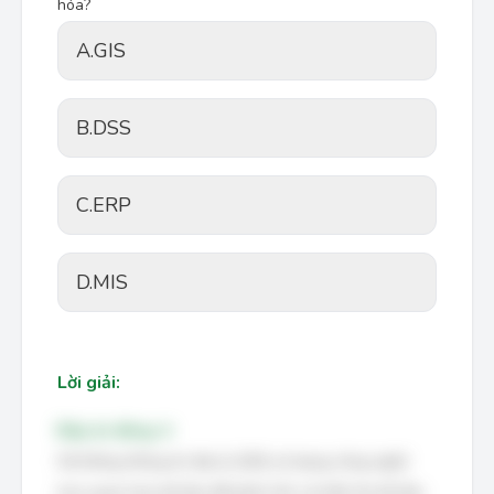
hóa?
A.
GIS
B.
DSS
C.
ERP
D.
MIS
Lời giải:
Đáp án đúng: A
Hệ thống thông tin địa lý (GIS) sử dụng công nghệ
trực quan hóa dữ liệu để phân tích và hiển thị dữ liệu