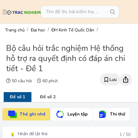
Trang chủ
Đại học
ĐH Kinh Tế Quốc Dân
Bộ câu hỏi trắc nghiệm Hệ thống
hỗ trợ ra quyết định có đáp án chi
tiết - Đề 1
Lưu
50 câu hỏi
60 phút
Đề số 1
Đề số 2
Thẻ ghi nhớ
Luyện tập
Thi thử
Nhấn để lật thẻ
Đáp án
1 / 50