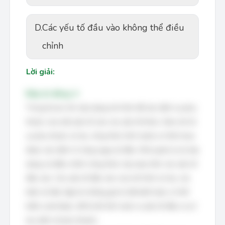
D.
Các yếu tố đầu vào không thể điều
chỉnh
Lời giải:
Đáp án đúng: A
Trong Excel, khi xây dựng mô hình để xác định sự phụ
thuộc của một yếu tố vào các yếu tố khác, hàm mô tả
sự phụ thuộc (ví dụ: công thức tính toán) có thể chưa
được xác định rõ ràng ngay từ đầu. Nhà quản lý sẽ xây
dựng và điều chỉnh công thức này dựa trên các yếu tố
đầu vào. Các yếu tố đầu vào của mô hình (ví dụ: các
biến số độc lập) là những giá trị đã biết hoặc có thể
kiểm soát được, để từ đó tính toán ra yếu tố đầu ra (ví
dụ: biến số phụ thuộc).