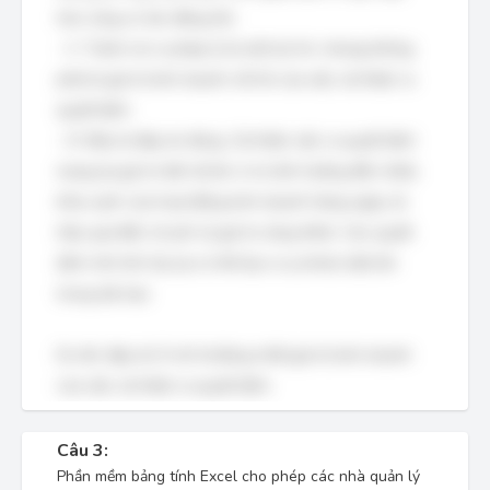
hơn cũng có tác động lớn.
- C: Tránh rủi ro pháp lý là một lợi ích, nhưng không
phải là giá trị kinh doanh cốt lõi của việc cải thiện ra
quyết định.
- D: Đây là đáp án đúng. Cải thiện việc ra quyết định
mang lại giá trị tiền tệ lớn vì nó ảnh hưởng đến nhiều
khía cạnh của hoạt động kinh doanh hàng ngày, từ
hiệu quả đến chi phí và giá trị cộng thêm. Các quyết
định nhỏ tích lũy lại có thể tạo ra sự khác biệt lớn
trong dài hạn.
Do đó, đáp án D mô tả đúng nhất giá trị kinh doanh
của việc cải thiện ra quyết định.
Câu 3:
Phần mềm bảng tính Excel cho phép các nhà quản lý