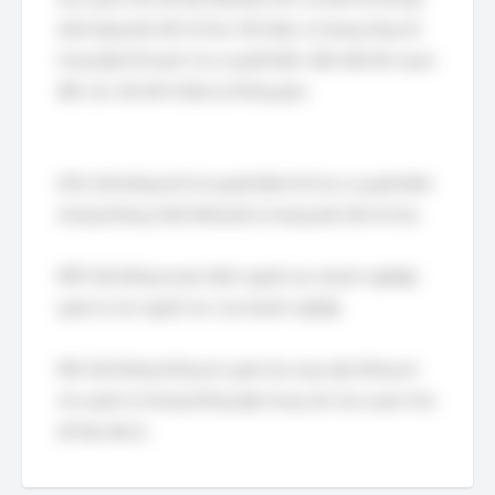
dưới dạng bản đồ số hóa. GIS được sử dụng rộng rãi
trong lập kế hoạch và ra quyết định, đặc biệt liên quan
đến các vấn đề về địa lý, không gian.
DSS (Hệ thống hỗ trợ quyết định) hỗ trợ ra quyết định
nhưng không nhất thiết phải sử dụng bản đồ số hóa.
ERP (Hệ thống hoạch định nguồn lực doanh nghiệp)
quản lý các nguồn lực của doanh nghiệp.
MIS (Hệ thống thông tin quản lý) cung cấp thông tin
cho quản lý nhưng không tập trung vào trực quan hóa
dữ liệu địa lý.