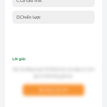
C.
Có cấu trúc
D.
Chiến lược
Lời giải:
Bạn cần đăng ký gói VIP để làm bài, xem đáp án và lời
giải chi tiết không giới hạn.
Nâng cấp VIP