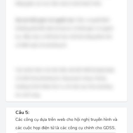
bằng giữa các mục tiêu này là một thách thức.
Áp lực thời gian và nguồn lực:
Việc ra quyết định
thường phải đối mặt với áp lực về thời gian và nguồn
lực, điều này có thể làm hạn chế khả năng phân tích
và đánh giá các phương án.
Các bước khác như tìm hiểu vấn đề, thiết kế giải pháp
và triển khai phương án cũng quan trọng, nhưng
thường ít khó khăn hơn so với việc lựa chọn phương
án cuối cùng.
Câu 5:
Các công cụ dựa trên web cho hội nghị truyền hình và
các cuộc họp điện tử là các công cụ chính cho GDSS.