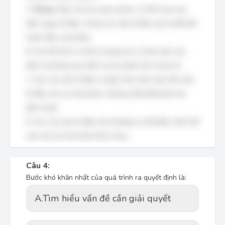
A.
Đúng
: Hàm mô tả sự phụ thuộc có thể chưa xác
định ngay từ đầu, nhưng các yếu tố đầu vào là đã biết
hoặc kiểm soát được.
B. Sai: Mô hình có thể sử dụng cho cả bài toán xác
định và không xác định (ví dụ: phân tích what-if).
C. Sai: Các yếu tố đầu ra được tính toán dựa trên yếu
tố đầu vào và công thức, không nhất thiết phải xác
định trước.
D. Sai: Các yếu tố đầu vào thường có thể điều chỉnh để
xem xét các kịch bản khác nhau.
Câu 4:
Bước khó khăn nhất của quá trình ra quyết định là:
A.
Tìm hiểu vấn đề cần giải quyết