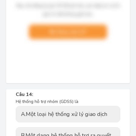
Bạn cần đăng ký gói VIP để làm bài, xem đáp án và lời
giải chi tiết không giới hạn.
Nâng cấp VIP
Câu 14:
Hệ thống hỗ trợ nhóm (GDSS) là
A.
Một loại hệ thống xử lý giao dịch
B.
Một dạng hệ thống hỗ trợ ra quyết