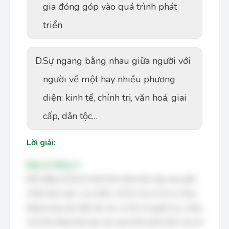
gia đóng góp vào quá trình phát
triển
D.
Sự ngang bằng nhau giữa người với
người về một hay nhiều phương
diện: kinh tế, chính trị, văn hoá, giai
cấp, dân tộc…
Lời giải:
Đáp án đúng: A
Bình đẳng xã hội là một khái niệm phức tạp, bao gồm
nhiều khía cạnh. Tuy nhiên, cốt lõi của nó là sự công
bằng trong việc tiếp cận các cơ hội và nguồn lực, cũng
như khả năng tham gia vào quá trình phát triển của xã