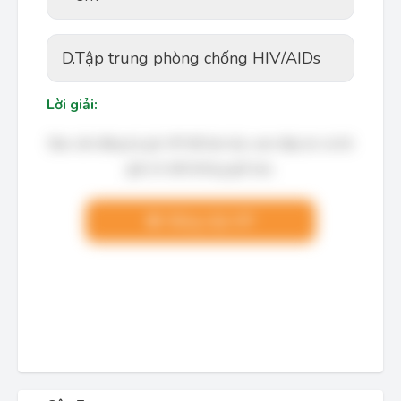
D.
Tập trung phòng chống HIV/AIDs
Lời giải:
Bạn cần đăng ký gói VIP để làm bài, xem đáp án và lời
giải chi tiết không giới hạn.
Nâng cấp VIP