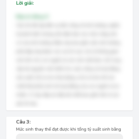
Lời giải:
Đáp án đúng: D
Câu hỏi đề cập đến sự bền vững về môi trường, nghĩa
là phát triển nhưng vẫn đảm bảo các chức năng vốn
có của môi trường. Điều này bao gồm việc môi trường
phải đáp ứng được các vai trò sau: (1) Là không gian
sinh tồn cho con người và các sinh vật khác; (2) Cung
cấp tài nguyên cần thiết cho cuộc sống và hoạt động
sản xuất; (3) Là nơi chứa đựng, xử lý và tái chế các
chất thải phát sinh từ hoạt động của con người và tự
nhiên. Vì vậy, đáp án đầy đủ nhất bao gồm tất cả các
yếu tố này.
Câu 3:
Mức sinh thay thế đạt được khi tổng tỷ suất sinh bằng