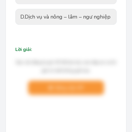
D.
Dịch vụ và nông – lâm – ngư nghiệp
Lời giải:
Bạn cần đăng ký gói VIP để làm bài, xem đáp án và lời
giải chi tiết không giới hạn.
Nâng cấp VIP