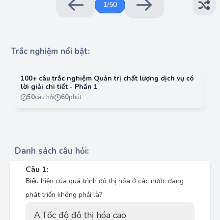
1
/
50
Trắc nghiệm nổi bật:
100+ câu trắc nghiệm Quản trị chất lượng dịch vụ có
10
lời giải chi tiết - Phần 1
lờ
50
câu hỏi
60
phút
Danh sách câu hỏi:
Câu 1:
Biểu hiện của quá trình đô thị hóa ở các nước đang
phát triển không phải là?
A.
Tốc độ đô thị hóa cao