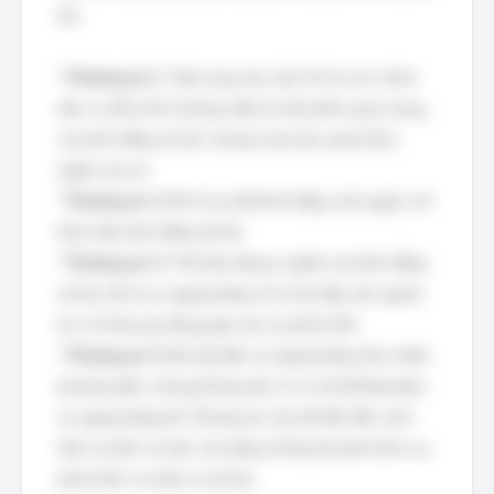
hội.
*
Phương án 1:
Tập trung vào việc hỗ trợ các nhóm
dân cư dễ bị tổn thương, đây là một phần quan trọng
của bình đẳng xã hội, nhưng chưa bao quát hết ý
nghĩa của nó.
*
Phương án 2:
Mô tả sự bất bình đẳng, trái ngược với
khái niệm bình đẳng xã hội.
*
Phương án 3:
Thể hiện đúng ý nghĩa của bình đẳng
xã hội, đó là sự ngang bằng về cơ hội tiếp cận nguồn
lực và tham gia đóng góp vào sự phát triển.
*
Phương án 4:
Đề cập đến sự ngang bằng trên nhiều
phương diện, nhưng không làm rõ cơ chế để đạt được
sự ngang bằng đó. Phương án này dễ dẫn đến cách
hiểu sai lệch về việc cào bằng, không khuyến khích sự
phát triển cá nhân và xã hội.