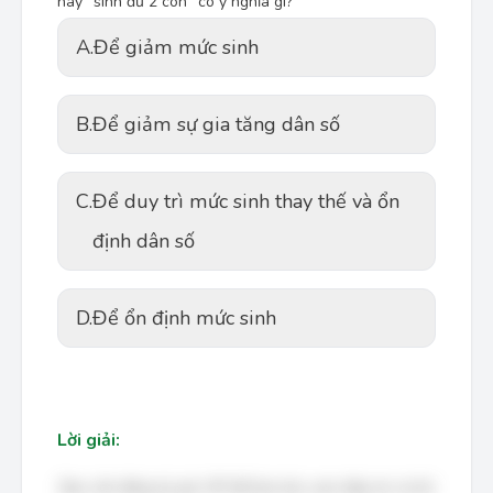
nay “sinh đủ 2 con” có ý nghĩa gì?
A.
Để giảm mức sinh
B.
Để giảm sự gia tăng dân số
C.
Để duy trì mức sinh thay thế và ổn
định dân số
D.
Để ổn định mức sinh
Lời giải:
Bạn cần đăng ký gói VIP để làm bài, xem đáp án và lời