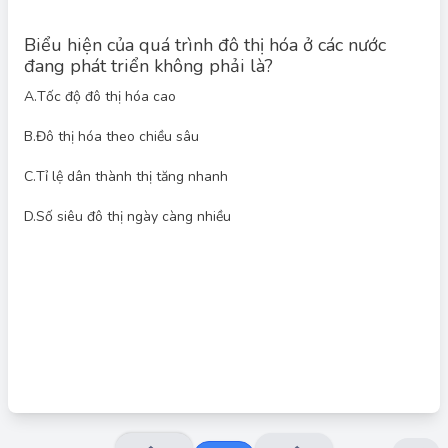
Biểu hiện của quá trình đô thị hóa ở các nước
đang phát triển không phải là?
A.
Tốc độ đô thị hóa cao
B.
Đô thị hóa theo chiều sâu
Đáp án đúng: B
Quá trình đô thị hóa ở các nước đang phát triển thường có các
C.
Tỉ lệ dân thành thị tăng nhanh
biểu hiện như tốc độ đô thị hóa cao, tỉ lệ dân thành thị tăng
nhanh và số lượng siêu đô thị ngày càng nhiều. Tuy nhiên, đô
thị hóa theo chiều sâu (nâng cao chất lượng cuộc sống đô thị,
D.
Số siêu đô thị ngày càng nhiều
phát triển hạ tầng đồng bộ, bảo vệ môi trường) thường là một
vấn đề còn hạn chế ở các nước này do nguồn lực và quy hoạch
còn yếu.