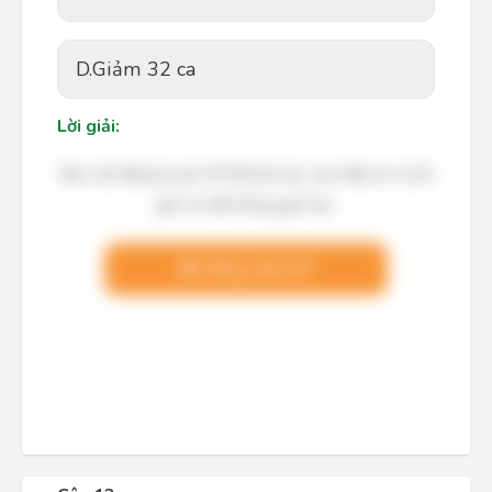
D.
Giảm 32 ca
Lời giải:
Bạn cần đăng ký gói VIP để làm bài, xem đáp án và lời
giải chi tiết không giới hạn.
Nâng cấp VIP