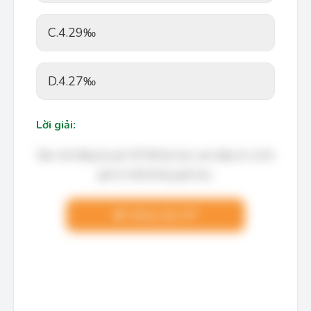
C.
4.29‰
D.
4.27‰
Lời giải:
Bạn cần đăng ký gói VIP để làm bài, xem đáp án và lời
giải chi tiết không giới hạn.
Nâng cấp VIP