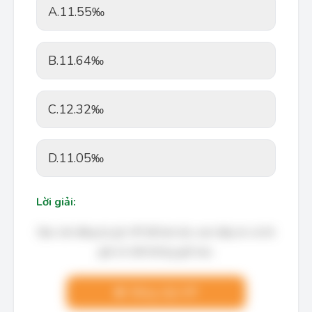
A.
11.55‰
B.
11.64‰
C.
12.32‰
D.
11.05‰
Lời giải:
Bạn cần đăng ký gói VIP để làm bài, xem đáp án và lời
giải chi tiết không giới hạn.
Nâng cấp VIP