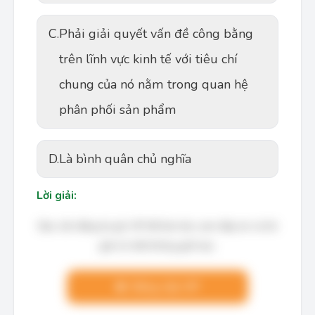
C.
Phải giải quyết vấn đề công bằng
trên lĩnh vực kinh tế với tiêu chí
chung của nó nằm trong quan hệ
phân phối sản phẩm
D.
Là bình quân chủ nghĩa
Lời giải:
Bạn cần đăng ký gói VIP để làm bài, xem đáp án và lời
giải chi tiết không giới hạn.
Nâng cấp VIP