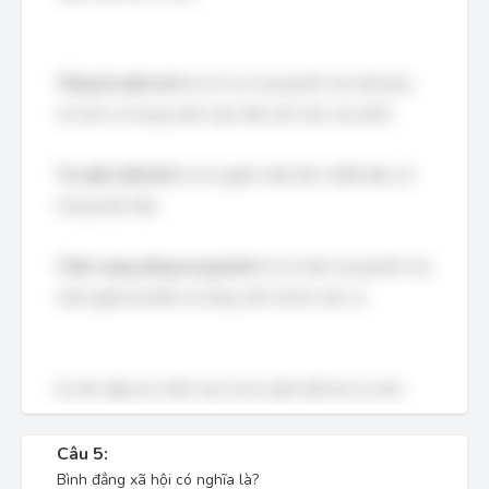
Tổng tỷ suất sinh
là số con trung bình mà một phụ
nữ sinh ra trong suốt cuộc đời sinh sản của mình.
Tỷ suất chết thô
là số người chết trên 1000 dân số
trong một năm.
Triển vọng sống trung bình
là số năm trung bình mà
một người dự kiến sẽ sống, tính từ khi sinh ra.
Do đó, đáp án chính xác là tỷ suất chết trẻ sơ sinh.
Câu 5:
Bình đẳng xã hội có nghĩa là?