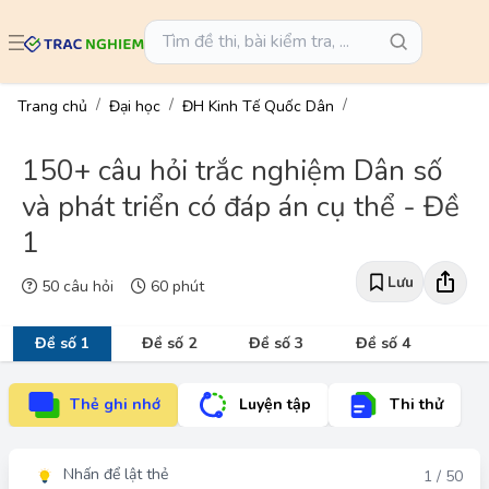
Trang chủ
Đại học
ĐH Kinh Tế Quốc Dân
150+ câu hỏi trắc nghiệm Dân số
và phát triển có đáp án cụ thể - Đề
1
Lưu
50 câu hỏi
60 phút
Đề số 1
Đề số 2
Đề số 3
Đề số 4
Thẻ ghi nhớ
Luyện tập
Thi thử
Nhấn để lật thẻ
Đáp án
1 / 50