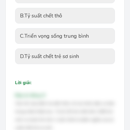
B.
Tỷ suất chết thô
C.
Triển vọng sống trung bình
D.
Tỷ suất chết trẻ sơ sinh
Lời giải:
Đáp án đúng: D
Câu hỏi này kiểm tra kiến thức về các khái niệm cơ bản
trong nhân khẩu học. Tỷ lệ 120 trẻ chết trên 1000 trẻ
sinh ra trước khi tròn 1 tuổi chính là định nghĩa của tỷ
suất chết trẻ sơ sinh.