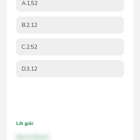
A.
1,52
B.
2,12
C.
2,52
D.
3,12
Lời giải:
Đáp án đúng: B