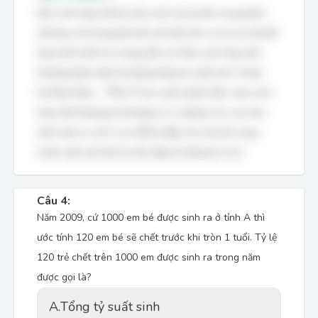
Mức sinh thay thế là mức sinh mà tại đó, trung bình
mỗi phụ nữ trong độ tuổi sinh đẻ sinh ra số con đủ để
thay thế chính họ trong dân số. Mức sinh thay thế
thường được biểu thị bằng tổng tỷ suất sinh (Total
Fertility Rate - TFR). Ở các nước phát triển, mức sinh
thay thế thường là khoảng 2,1 con/phụ nữ, cao hơn
một chút so với 2 con để bù đắp cho tỷ lệ tử vong
trước tuổi sinh đẻ. Do đó, đáp án đúng là 2,12.
Câu 4:
Năm 2009, cứ 1000 em bé được sinh ra ở tỉnh A thì
ước tính 120 em bé sẽ chết trước khi tròn 1 tuổi. Tỷ lệ
120 trẻ chết trên 1000 em được sinh ra trong năm
được gọi là?
A.
Tổng tỷ suất sinh