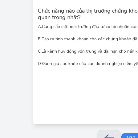
Chức năng nào của thị trường chứng kh
quan trọng nhất?
A.
Cung cấp một môi trường đầu tư có lợi nhuận ca
B.
Tạo ra tính thanh khoản cho các chứng khoán đã
Câu hỏi này kiểm tra kiến thức về các chức nă
C.
Là kênh huy động vốn trung và dài hạn cho nền k
chứng khoán. Các chức năng được đưa ra bao gồm
tạo tính thanh khoản, huy động vốn trung và 
Trong các chức năng này, việc thị trường chứng
D.
Đánh giá sức khỏe của các doanh nghiệp niêm yết
dài hạn cho nền kinh tế được xem là chức năng cốt l
Các chức năng khác, mặc dù quan trọng, nhưng 
1
/
30