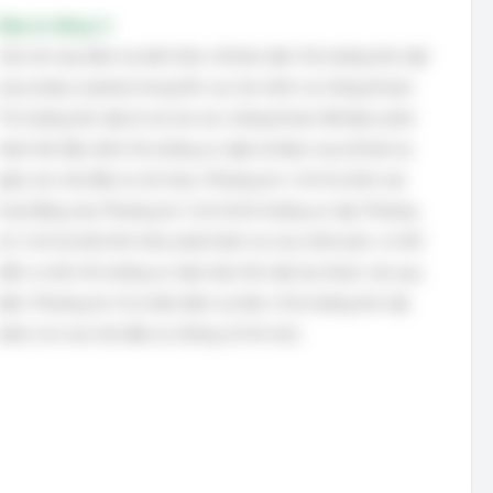
Đáp án đúng: A
Câu hỏi này kiểm tra kiến thức về khái niệm 'thị trường thứ cấp'
(secondary market) trong lĩnh vực tài chính và chứng khoán.
Thị trường thứ cấp là nơi mà các chứng khoán đã được phát
hành lần đầu (trên thị trường sơ cấp) sẽ được mua đi bán lại
giữa các nhà đầu tư với nhau. Phương án 1 mô tả chính xác
hoạt động này. Phương án 2 mô tả thị trường sơ cấp. Phương
án 3 mô tả một hình thức phát hành nợ của chính phủ, có thể
diễn ra trên thị trường sơ cấp hoặc thứ cấp tùy thuộc vào quy
định. Phương án 4 là nhận định sai lầm vì thị trường thứ cấp
dành cho mọi nhà đầu tư, không chỉ tổ chức.