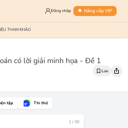
Nâng cấp VIP
Đăng nhập
LIỆU THAM KHẢO
án có lời giải minh họa - Đề 1
Lưu
yện tập
Thi thử
Đáp án
1 / 30