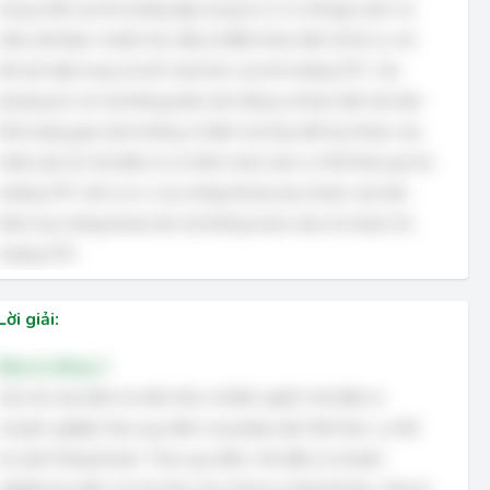
trọng nhất của thị trường tập trung là có cơ chế giao dịch và
niêm yết được chuẩn hóa, đây là điểm khác biệt cốt lõi so với
tính phi tập trung và linh hoạt hơn của thị trường OTC. Các
phương án còn lại không phản ánh đúng sự khác biệt căn bản:
khối lượng giao dịch không cố định mà thay đổi tùy thuộc vào
nhiều yếu tố; nhà đầu tư cá nhân hoàn toàn có thể tham gia thị
trường OTC; tính rủi ro của chứng khoán phụ thuộc vào bản
thân loại chứng khoán đó chứ không hoàn toàn do thuộc thị
trường OTC.
Lời giải:
Đáp án đúng: C
Câu hỏi này kiểm tra kiến thức về định nghĩa 'nhà đầu tư
chuyên nghiệp' theo quy định của pháp luật Việt Nam, cụ thể
là Luật Chứng khoán. Theo quy định, nhà đầu tư chuyên
nghiệp bao gồm các tổ chức như công ty chứng khoán, công ty