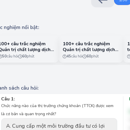
c nghiệm nổi bật:
100+ câu trắc nghiệm
100+ câu trắc nghiệm
1
Quản trị chất lượng dịch
Quản trị chất lượng dịch
t
vụ có lời giải chi tiết -
vụ có lời giải chi tiết -
n
50
câu hỏi
60
phút
45
câu hỏi
60
phút
Phần 1
Phần 2
1
nh sách câu hỏi:
Câu 1:
Chức năng nào của thị trường chứng khoán (TTCK) được xem
là cơ bản và quan trọng nhất?
A. Cung cấp một môi trường đầu tư có lợi