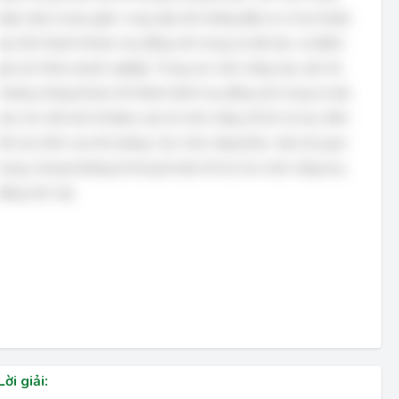
được đưa ra bao gồm: cung cấp môi trường đầu tư có lợi nhuận,
tạo tính thanh khoản, huy động vốn trung và dài hạn, và đánh
giá sức khỏe doanh nghiệp. Trong các chức năng này, việc thị
trường chứng khoán trở thành kênh huy động vốn trung và dài
hạn cho nền kinh tế được xem là chức năng cốt lõi, là mục đích
tồn tại chính của thị trường. Các chức năng khác, mặc dù quan
trọng, nhưng thường là hệ quả hoặc hỗ trợ cho chức năng huy
động vốn này.
Lời giải: