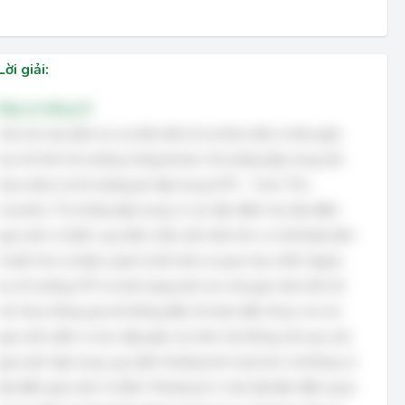
Lời giải:
Đáp án đúng: B
Câu hỏi này kiểm tra sự hiểu biết về sự khác biệt cơ bản giữa
hai mô hình thị trường chứng khoán: thị trường tập trung (Sở
Giao dịch) và thị trường phi tập trung (OTC - Over-The-
Counter). Thị trường tập trung có các đặc điểm như địa điểm
giao dịch cố định, quy định niêm yết chặt chẽ, cơ chế khớp lệnh
chuẩn hóa và được quản lý bởi một cơ quan duy nhất. Ngược
lại, thị trường OTC là một mạng lưới các nhà giao dịch kết nối
với nhau thông qua hệ thống điện tử hoặc điện thoại, nơi các
giao dịch diễn ra trực tiếp giữa các bên mà không cần qua sàn
giao dịch tập trung, quy định thường linh hoạt hơn và không có
địa điểm giao dịch cố định. Phương án 2 nêu bật đặc điểm quan