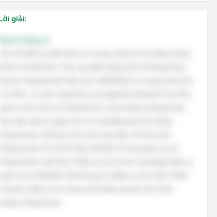
Lời giải:
Đáp án đúng: D
Câu hỏi kiểm tra kiến thức về cơ quan quản lý thị trường chứng
khoán tại Việt Nam. Theo quy định pháp luật về chứng khoán,
Ủy ban Chứng khoán Nhà nước (UBCKNN) là cơ quan thuộc Bộ
Tài chính, có chức năng tham mưu giúp Bộ trưởng Bộ Tài chính
quản lý nhà nước về chứng khoán và thị trường chứng khoán;
thực hiện quản lý, giám sát các hoạt động trên thị trường
chứng khoán Việt Nam một cách toàn diện. Sở Giao dịch
Chứng khoán TP. Hồ Chí Minh (HOSE) và Trung tâm Lưu ký
Chứng khoán Việt Nam (VSD) là các tổ chức hoạt động dưới sự
quản lý của UBCKNN. Bộ Kế hoạch và Đầu tư chịu trách nhiệm
về quản lý đầu tư nói chung chứ không chuyên sâu về thị
trường chứng khoán.