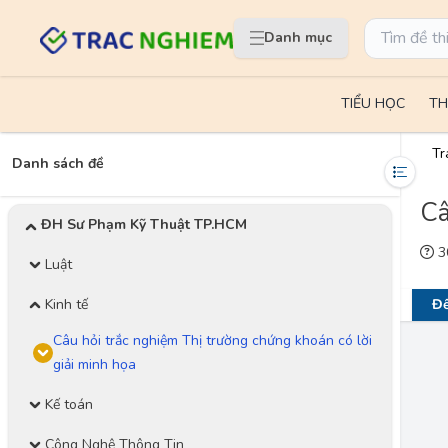
Danh mục
TIỂU HỌC
TH
Tr
Danh sách đề
Câ
ĐH Sư Phạm Kỹ Thuật TP.HCM
30
Luật
Kinh tế
Đề
Câu hỏi trắc nghiệm Thị trường chứng khoán có lời
giải minh họa
Kế toán
Công Nghệ Thông Tin