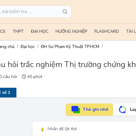
CS
THPT
ĐẠI HỌC
HƯỚNG NGHIỆP
FLASHCARD
TÀI 
ang chủ
Đại học
ĐH Sư Phạm Kỹ Thuật TP.HCM
u hỏi trắc nghiệm Thị trường chứng kho
 câu hỏi
45 phút
 số 1
Thẻ ghi nhớ
Lu
Nhấn để lật thẻ