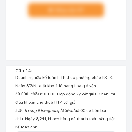
Nâng cấp VIP
Câu 14:
Doanh nghiệp kế toán HTK theo phương pháp KKTX.
Ngày 8/2/N, xuất kho 1 lô hàng hóa giá vốn
50.000
,
g
i
á
b
á
n
50.000
,
á
á
90.000. Hợp đồng ký kết giữa 2 bên với
g
i
b
n
điều khoản cho thuê HTK với giá
3.000
t
r
o
n
g
6
t
h
á
n
g
,
c
h
i
p
h
í
l
ư
u
k
h
o
3.000
6
á
,
í
ư
500 do bên bán
t
r
o
n
g
t
h
n
g
c
h
i
p
h
l
u
k
h
o
chịu. Ngày 8/2/N, khách hàng đã thanh toán bằng tiền,
kế toán ghi: