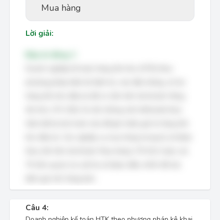
Mua hàng
Lời giải:
Đáp án đúng: C
Doanh nghiệp kế toán hàng tồn kho (HTK) theo
phương pháp kiểm kê định kỳ, vào đầu tháng, số dư
hàng tồn kho đầu kỳ đã có sẵn trên tài khoản Hàng
tồn kho (TK 15X). Do đó, không cần thiết phải thực
hiện bất kỳ bút toán nào để ghi nhận giá trị hàng tồn
kho đầu kỳ. Các nghiệp vụ mua hàng trong kỳ sẽ được
theo dõi trên tài khoản 'Mua hàng' (TK 611 hoặc các
TK liên quan) và cuối kỳ sẽ được điều chỉnh để xác
định giá vốn hàng bán.
Câu 4:
Doanh nghiệp kế toán HTK theo phương pháp kê khai