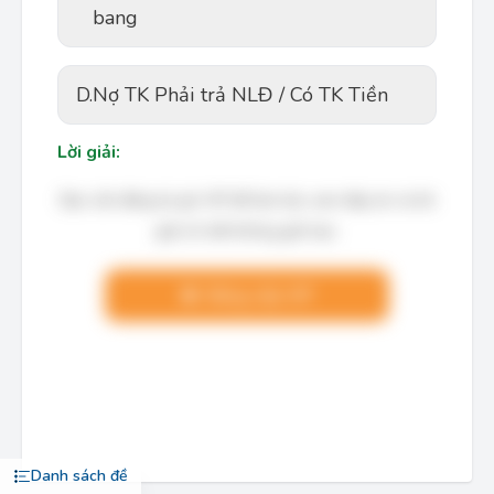
bang
D.
Nợ TK Phải trả NLĐ / Có TK Tiền
Lời giải:
Bạn cần đăng ký gói VIP để làm bài, xem đáp án và lời
giải chi tiết không giới hạn.
Nâng cấp VIP
Danh sách đề