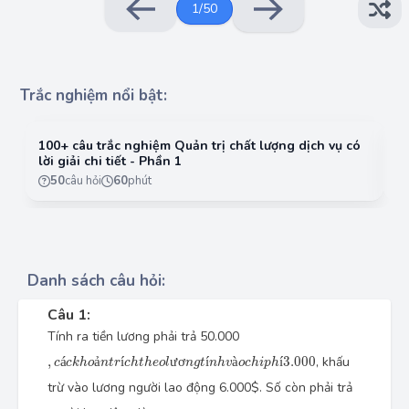
1
/
50
Trắc nghiệm nổi bật:
100+ câu trắc nghiệm Quản trị chất lượng dịch vụ có
10
lời giải chi tiết - Phần 1
lờ
50
câu hỏi
60
phút
Danh sách câu hỏi:
Câu 1:
Tính ra tiền lương phải trả 50.000
,
c
á
c
k
h
o
ả
n
t
r
í
c
h
t
h
e
o
l
ư
ơ
n
g
t
í
n
h
v
à
o
c
h
i
p
h
í
3.000
,
á
ả
í
ư
ơ
í
à
í
3.000
, khấu
c
c
k
h
o
n
t
r
c
h
t
h
e
o
l
n
g
t
n
h
v
o
c
h
i
p
h
trừ vào lương người lao động 6.000$. Số còn phải trả