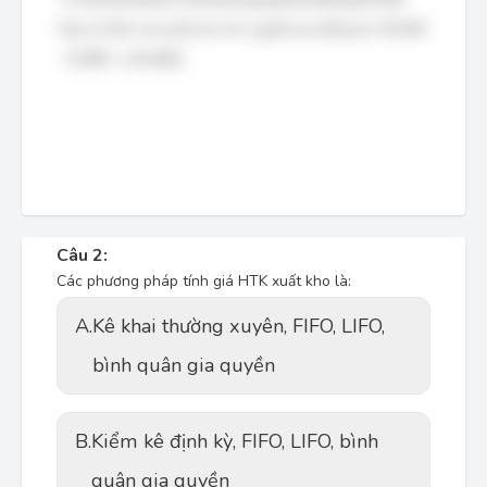
Vậy số tiền còn phải trả cho người lao động là: 50.000
−
6.000
−
6.000
= 44.000$.
Câu 2:
Các phương pháp tính giá HTK xuất kho là:
A.
Kê khai thường xuyên, FIFO, LIFO,
bình quân gia quyền
B.
Kiểm kê định kỳ, FIFO, LIFO, bình
quân gia quyền