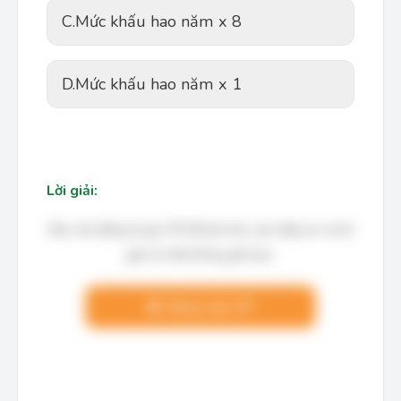
C.
Mức khấu hao năm x 8
D.
Mức khấu hao năm x 1
Lời giải:
Bạn cần đăng ký gói VIP để làm bài, xem đáp án và lời
giải chi tiết không giới hạn.
Nâng cấp VIP