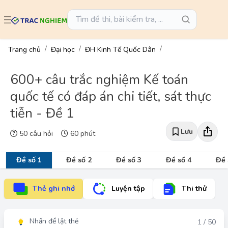
Trang chủ
Đại học
ĐH Kinh Tế Quốc Dân
600+ câu trắc nghiệm Kế toán
quốc tế có đáp án chi tiết, sát thực
tiễn - Đề 1
Lưu
50 câu hỏi
60 phút
Đề số 1
Đề số 2
Đề số 3
Đề số 4
Đề 
Thẻ ghi nhớ
Luyện tập
Thi thử
Nhấn để lật thẻ
Đáp án
1 / 50