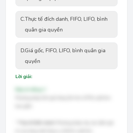
C.
Thực tế đích danh, FIFO, LIFO, bình
quân gia quyền
D.
Giá gốc, FIFO, LIFO, bình quân gia
quyền
Lời giải:
Đáp án đúng: C
Phương pháp tính giá hàng tồn kho (HTK) xuất kho
bao gồm:
*
Thực tế đích danh:
Phương pháp này xác định giá
trị của từng mặt hàng cụ thể khi xuất kho.