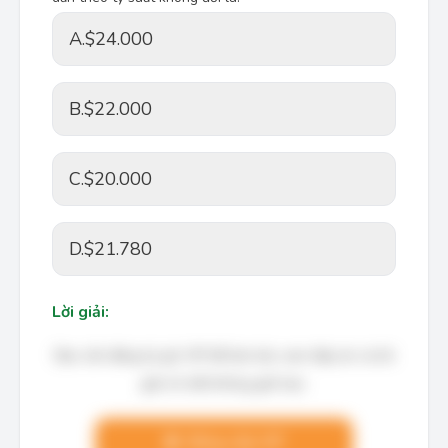
A.
$24.000
B.
$22.000
C.
$20.000
D.
$21.780
Lời giải:
Bạn cần đăng ký gói VIP để làm bài, xem đáp án và lời
giải chi tiết không giới hạn.
Nâng cấp VIP