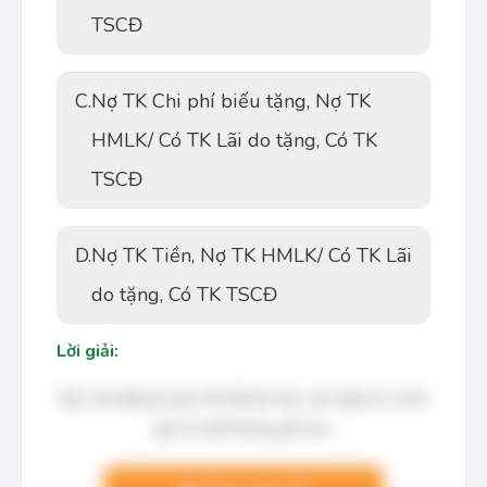
TSCĐ
C.
Nợ TK Chi phí biếu tặng, Nợ TK
HMLK/ Có TK Lãi do tặng, Có TK
TSCĐ
D.
Nợ TK Tiền, Nợ TK HMLK/ Có TK Lãi
do tặng, Có TK TSCĐ
Lời giải:
Bạn cần đăng ký gói VIP để làm bài, xem đáp án và lời
giải chi tiết không giới hạn.