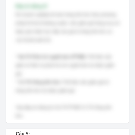
Đáp án đúng: B
Khi doanh nghiệp kế toán hàng tồn kho theo phương
pháp kê khai thường xuyên, việc giảm giá hàng mua sẽ
được ghi nhận trực tiếp vào giá trị hàng tồn kho và
các khoản phải trả.
*
Nợ TK Phải trả người bán (PTNB):
Thể hiện việc
giảm số tiền nợ phải trả cho người bán do được giảm
giá.
*
Có TK Hàng tồn kho:
Thể hiện việc giảm giá trị
hàng tồn kho do được giảm giá.
Vậy đáp án đúng là: Nợ TK PTNB/ Có TK Hàng tồn
kho
Câu 5: