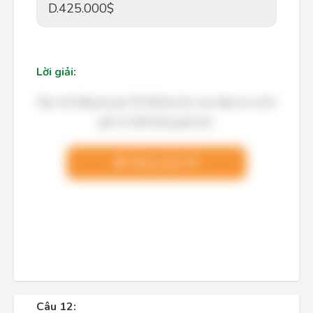
D.
425.000$
Lời giải:
Bạn cần đăng ký gói VIP để làm bài, xem đáp án và lời
giải chi tiết không giới hạn.
Nâng cấp VIP
Câu 12: