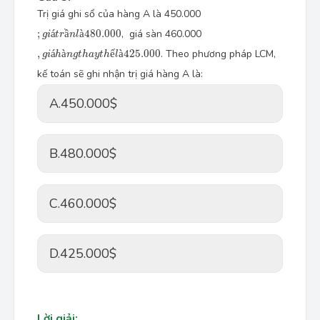
Trị giá ghi sổ của hàng A là 450.000
;
g
i
á
t
r
ầ
n
l
à
480.000
;
á
ầ
à
480.000
, giá sàn 460.000
g
i
t
r
n
l
,
g
i
á
h
à
n
g
t
h
a
y
t
h
ế
l
à
425.000
,
á
à
ế
à
425.000
. Theo phương pháp LCM,
g
i
h
n
g
t
h
a
y
t
h
l
kế toán sẽ ghi nhận trị giá hàng A là:
A.
450.000$
B.
480.000$
C.
460.000$
D.
425.000$
Lời giải: