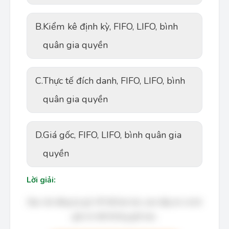
B.
Kiểm kê định kỳ, FIFO, LIFO, bình
quân gia quyền
C.
Thực tế đích danh, FIFO, LIFO, bình
quân gia quyền
D.
Giá gốc, FIFO, LIFO, bình quân gia
quyền
Lời giải:
Bạn cần đăng ký gói VIP để làm bài, xem đáp án và lời
giải chi tiết không giới hạn.