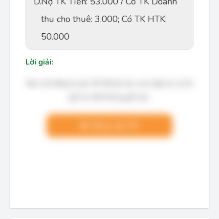
D.
Nợ TK Tiền: 53.000 / Có TK Doanh
thu cho thuê: 3.000; Có TK HTK:
50.000
Lời giải:
Bạn cần đăng ký gói VIP để làm bài, xem đáp án và lời
giải chi tiết không giới hạn.
Nâng cấp VIP