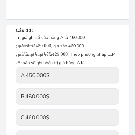
Câu 11:
Trị giá ghi sổ của hàng A là 450.000
;
g
i
á
t
r
ầ
n
l
à
480.000
;
á
ầ
à
480.000
, giá sàn 460.000
g
i
t
r
n
l
,
g
i
á
h
à
n
g
t
h
a
y
t
h
ế
l
à
425.000
,
á
à
ế
à
425.000
. Theo phương pháp LCM,
g
i
h
n
g
t
h
a
y
t
h
l
kế toán sẽ ghi nhận trị giá hàng A là:
A.
450.000$
B.
480.000$
C.
460.000$