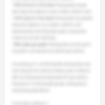
*
FIFO (First-In, First-Out):
Phương pháp này giả
định hàng hóa nhập kho trước sẽ được xuất kho trước.
*
LIFO (Last-In, First-Out):
Phương pháp này giả định
hàng hóa nhập kho sau sẽ được xuất kho trước
(phương pháp này không được phép sử dụng theo
chuẩn mực kế toán Việt Nam).
*
Bình quân gia quyền:
Phương pháp này tính giá trị
trung bình của hàng tồn kho để tính giá xuất kho.
Các phương án A và B đề cập đến phương pháp hạch
toán hàng tồn kho (kê khai thường xuyên và kiểm kê
định kỳ), không phải phương pháp tính giá xuất kho.
Phương án D chỉ đề cập đến giá gốc, không phải là
một phương pháp đầy đủ.
Do đó, đáp án đúng là C.