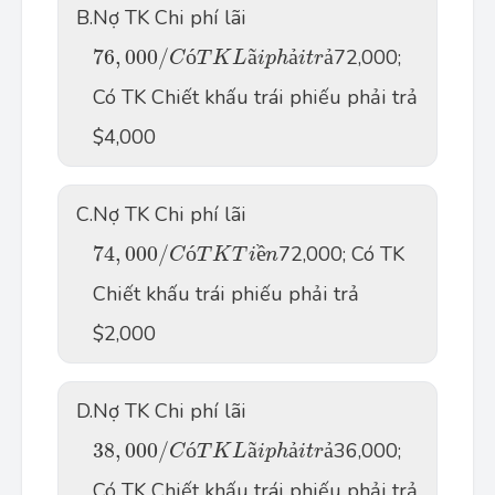
B.
Nợ TK Chi phí lãi
76
,
000
/
C
ó
T
K
L
ã
i
p
h
ả
i
t
r
ả
76
,
000
/
ó
ã
ả
ả
72,000;
C
T
K
L
i
p
h
i
t
r
Có TK Chiết khấu trái phiếu phải trả
$4,000
C.
Nợ TK Chi phí lãi
74
,
000
/
C
ó
T
K
T
i
ề
n
74
,
000
/
ó
ề
72,000; Có TK
C
T
K
T
i
n
Chiết khấu trái phiếu phải trả
$2,000
D.
Nợ TK Chi phí lãi
38
,
000
/
C
ó
T
K
L
ã
i
p
h
ả
i
t
r
ả
38
,
000
/
ó
ã
ả
ả
36,000;
C
T
K
L
i
p
h
i
t
r
Có TK Chiết khấu trái phiếu phải trả