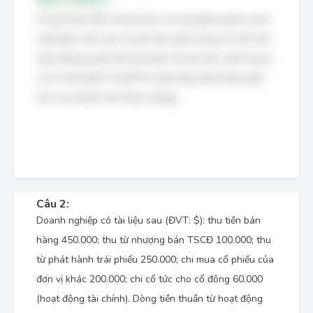
Chi phí bảo hiểm xã hội trích cho bộ phận quản lý sản
xuất được tính vào chi phí sản xuất chung. Do đó, bút
toán đúng là ghi Nợ tài khoản Chi phí sản xuất chung
và Có tài khoản Thuế FICA phải nộp (tài khoản phản
ánh các khoản trích theo lương).
Câu 2:
Doanh nghiệp có tài liệu sau (ĐVT: $): thu tiền bán
hàng 450.000; thu từ nhượng bán TSCĐ 100.000; thu
từ phát hành trái phiếu 250.000; chi mua cổ phiếu của
đơn vị khác 200.000; chi cổ tức cho cổ đông 60.000
(hoạt động tài chính). Dòng tiền thuần từ hoạt động