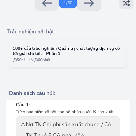
1
/
50
Trắc nghiệm nổi bật:
100+ câu trắc nghiệm Quản trị chất lượng dịch vụ có
10
lời giải chi tiết - Phần 1
lờ
50
câu hỏi
60
phút
Danh sách câu hỏi:
Câu 1:
Trích bảo hiểm xã hội cho bộ phận quản lý sản xuất:
A.
Nợ TK Chi phí sản xuất chung / Có
TK Thuế FICA phải nộp