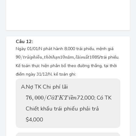
Câu 12:
Ngày 01/01/N phát hành 8,000 trái phiếu, mệnh giá
90
/
t
r
á
i
p
h
i
ế
u
,
t
h
ờ
i
h
ạ
n
10
n
ă
m
,
l
ã
i
s
u
ấ
t
10
90
/
á
ế
,
ờ
ạ
10
ă
,
ã
ấ
10
85/trái phiếu.
t
r
i
p
h
i
u
t
h
i
h
n
n
m
l
i
s
u
t
Kế toán thực hiện phân bổ theo đường thẳng, tại thời
điểm ngày 31/12/N, kế toán ghi:
A.
Nợ TK Chi phí lãi
76
,
000
/
C
ó
T
K
T
i
ề
n
76
,
000
/
ó
ề
72,000; Có TK
C
T
K
T
i
n
Chiết khấu trái phiếu phải trả
$4,000