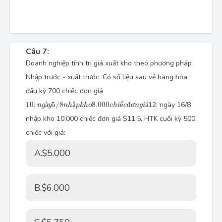
Câu 7:
Doanh nghiệp tính trị giá xuất kho theo phương pháp
Nhập trước - xuất trước. Có số liệu sau về hàng hóa:
đầu kỳ 700 chiếc đơn giá
10
;
n
g
à
y
5
/
8
n
h
ậ
p
k
h
o
8.000
c
h
i
ế
c
đ
ơ
n
g
i
á
10
;
à
5
/
8
ậ
8.000
ế
đ
ơ
á
12; ngày 16/8
n
g
y
n
h
p
k
h
o
c
h
i
c
n
g
i
nhập kho 10.000 chiếc đơn giá $11,5. HTK cuối kỳ 500
chiếc với giá:
A.
$5.000
B.
$6.000