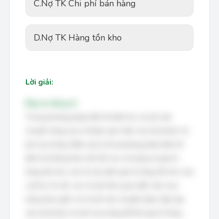
C.
Nợ TK Chi phí bán hàng
D.
Nợ TK Hàng tồn kho
Lời giải:
Đáp án đúng: B
Trong phương pháp kiểm kê định kỳ, chi phí vận
chuyển hàng mua về được ghi nhận vào tài khoản chi
phí mua hàng. Điều này là do phương pháp kiểm kê
định kỳ không theo dõi liên tục số lượng và giá trị
hàng tồn kho, mà chỉ xác định giá trị hàng tồn kho vào
cuối kỳ. Do đó, các chi phí liên quan đến việc mua
hàng (bao gồm cả chi phí vận chuyển) được tập hợp
vào tài khoản chi phí mua hàng để tính giá trị hàng