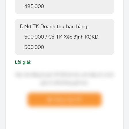
485.000
D.
Nợ TK Doanh thu bán hàng:
500.000 / Có TK Xác định KQKD:
500.000
Lời giải:
Bạn cần đăng ký gói VIP để làm bài, xem đáp án và lời
giải chi tiết không giới hạn.
Nâng cấp VIP