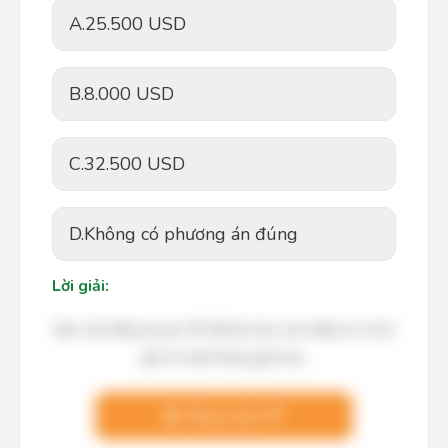
A.
25.500 USD
B.
8.000 USD
C.
32.500 USD
D.
Không có phương án đúng
Lời giải:
Bạn cần đăng ký gói VIP để làm bài, xem đáp án và lời
giải chi tiết không giới hạn.
Nâng cấp VIP