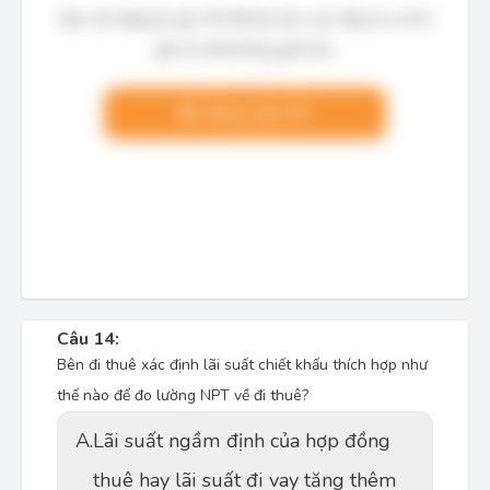
Bạn cần đăng ký gói VIP để làm bài, xem đáp án và lời
giải chi tiết không giới hạn.
Nâng cấp VIP
Câu 14:
Bên đi thuê xác định lãi suất chiết khấu thích hợp như
thế nào để đo lường NPT về đi thuê?
A.
Lãi suất ngầm định của hợp đồng
thuê hay lãi suất đi vay tăng thêm