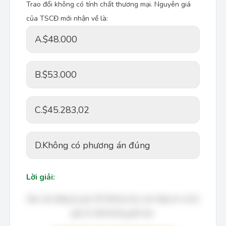
Trao đổi không có tính chất thương mại. Nguyên giá
của TSCĐ mới nhận về là:
A.
$48.000
B.
$53.000
C.
$45.283,02
D.
Không có phương án đúng
Lời giải:
Bạn cần đăng ký gói VIP để làm bài, xem đáp án và lời
giải chi tiết không giới hạn.