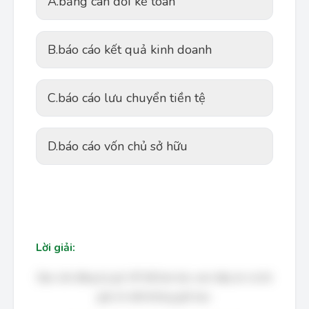
A.
bảng cân đối kế toán
B.
báo cáo kết quả kinh doanh
C.
báo cáo lưu chuyển tiền tệ
D.
báo cáo vốn chủ sở hữu
Lời giải:
Bạn cần đăng ký gói VIP để làm bài, xem đáp án và lời
giải chi tiết không giới hạn.