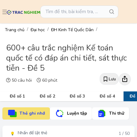
Trang chủ
Đại học
ĐH Kinh Tế Quốc Dân
600+ câu trắc nghiệm Kế toán
quốc tế có đáp án chi tiết, sát thực
tiễn - Đề 5
Lưu
50 câu hỏi
60 phút
Đề số 1
Đề số 2
Đề số 3
Đề số 4
Đề 
Thẻ ghi nhớ
Luyện tập
Thi thử
Nhấn để lật thẻ
Đáp án
1 / 50