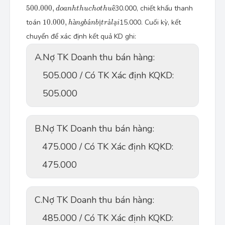
500.000
,
d
o
a
n
h
t
h
u
c
h
o
t
h
u
ê
500.000
,
ê
30.000, chiết khấu thanh
d
o
a
n
h
t
h
u
c
h
o
t
h
u
10.000
,
h
à
n
g
b
á
n
b
ị
t
r
ả
l
ạ
i
toán
10.000
,
à
á
ị
ả
ạ
15.000. Cuối kỳ, kết
h
n
g
b
n
b
t
r
l
i
chuyển để xác định kết quả KD ghi:
A.
Nợ TK Doanh thu bán hàng:
505.000 / Có TK Xác định KQKD:
505.000
B.
Nợ TK Doanh thu bán hàng:
475.000 / Có TK Xác định KQKD:
475.000
C.
Nợ TK Doanh thu bán hàng:
485.000 / Có TK Xác định KQKD: