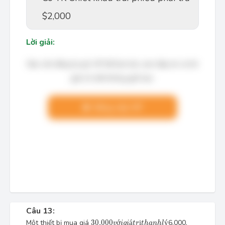
$2,000
Lời giải:
Bạn cần đăng ký gói VIP để làm bài, xem đáp án và lời
giải chi tiết không giới hạn.
Nâng cấp VIP
Câu 13:
30.000
v
ớ
i
g
i
á
t
r
ị
t
h
a
n
h
l
ý
Một thiết bị mua giá
30.000
ớ
á
ị
ý
6.000.
v
i
g
i
t
r
t
h
a
n
h
l