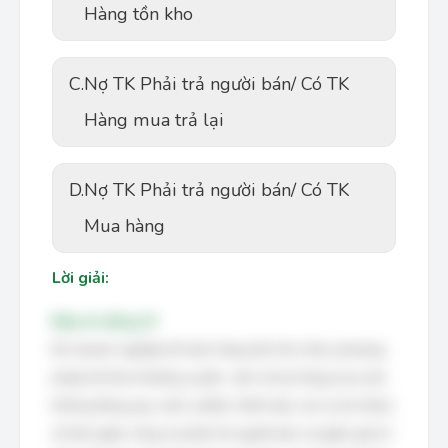
Hàng tồn kho
C.
Nợ TK Phải trả người bán/ Có TK
Hàng mua trả lại
D.
Nợ TK Phải trả người bán/ Có TK
Mua hàng
Lời giải:
Đáp án đúng: B
Khi doanh nghiệp kế toán hàng tồn kho theo phương
pháp kê khai thường xuyên, việc trả lại hàng mua (do
không đúng quy cách, phẩm chất hoặc các lý do khác)
sẽ làm giảm công nợ phải trả người bán và giảm giá trị