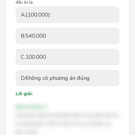
đầu tư là:
A.
(100.000)
B.
540.000
C.
100.000
D.
Không có phương án đúng
Lời giải:
Đáp án đúng: A
Dòng tiền thuần từ hoạt động đầu tư bao gồm tiền thu
từ nhượng bán TSCĐ và tiền chi mua cổ phiếu của
đơn vị khác.