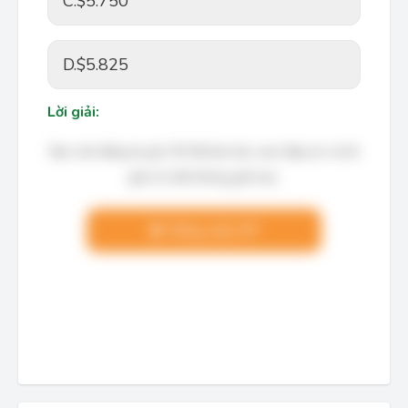
C.
$5.750
D.
$5.825
Lời giải:
Bạn cần đăng ký gói VIP để làm bài, xem đáp án và lời
giải chi tiết không giới hạn.
Nâng cấp VIP