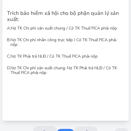
Trích bảo hiểm xã hội cho bộ phận quản lý sản
xuất:
A.
Nợ TK Chi phí sản xuất chung / Có TK Thuế FICA phải nộp
B.
Nợ TK Chi phí nhân công trực tiếp / Có TK Thuế FICA phải
nộp
Đáp án đúng: D
Chi phí bảo hiểm xã hội trích cho bộ phận quản lý sản xuất
C.
Nợ TK Phải trả NLĐ / Có TK Thuế FICA phải nộp
được tính vào chi phí sản xuất chung. Do đó, bút toán đúng là
ghi Nợ tài khoản Chi phí sản xuất chung và Có tài khoản Thuế
D.
Nợ TK Chi phí sản xuất chung; Nợ TK Phải trả NLĐ / Có TK
FICA phải nộp (tài khoản phản ánh các khoản trích theo lương).
Thuế FICA phải nộp