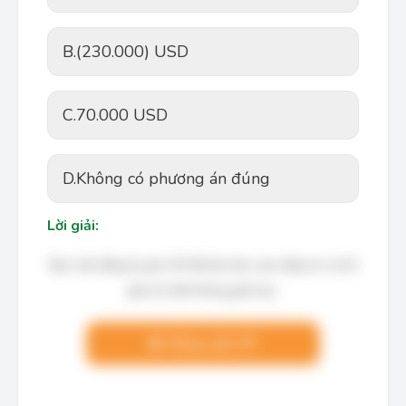
B.
(230.000) USD
C.
70.000 USD
D.
Không có phương án đúng
Lời giải:
Bạn cần đăng ký gói VIP để làm bài, xem đáp án và lời
giải chi tiết không giới hạn.
Nâng cấp VIP