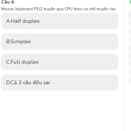
Câu 4:
Mouse, keyboard PS/2 truyền qua CPU theo cơ chế truyền rào:
A.
Half duplex
B.
Simplex
C.
Full duplex
D.
Cả 3 câu đều sai