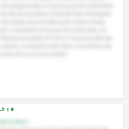
acknowledgment) được sử dụng trong quá trình polling để báo
hiệu rằng một trạm không có dữ liệu để truyền. NAK (Negative
Acknowledge) cũng là một đáp ứng âm, nhưng nó thường
được sử dụng để báo lỗi trong quá trình truyền dữ liệu, chứ
không phải trong polling. EOT (End of Transmission) đánh dấu
sự kết thúc của một phiên truyền dữ liệu. Vì vậy, WACK là đáp
ứng âm chính xác cho poll trong BSC.
Lời giải:
Đáp án đúng: A