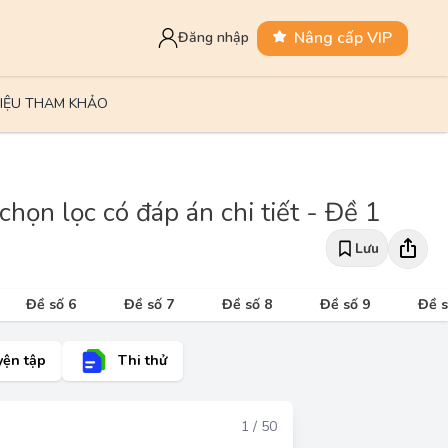
Nâng cấp VIP
Đăng nhập
LIỆU THAM KHẢO
họn lọc có đáp án chi tiết - Đề 1
Lưu
Đề số 6
Đề số 7
Đề số 8
Đề số 9
Đề s
yện tập
Thi thử
Đáp án
1 / 50