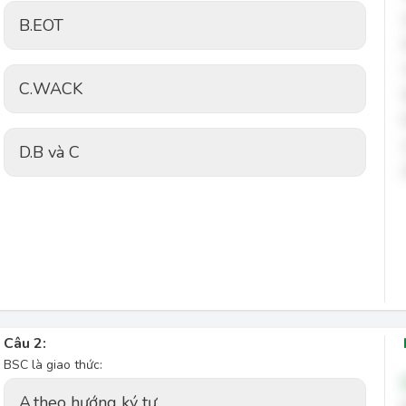
B.
EOT
C.
WACK
D.
B và C
Câu 2:
BSC là giao thức:
A.
theo hướng ký tự