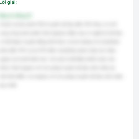
Lời giải:
Đáp án đúng: B
Chuột và bàn phím PS/2 truyền dữ liệu đến CPU theo cơ chế
song công toàn phần (full duplex). Điều này có nghĩa là dữ liệu
có thể được truyền đồng thời theo cả hai hướng: từ chuột/bàn
phím đến CPU và từ CPU đến chuột/bàn phím (mặc dù chiều
ngược lại ít phổ biến hơn, chủ yếu là để điều khiển hoặc cấu
hình). Half-duplex chỉ cho phép truyền dữ liệu một chiều tại
một thời điểm, và simplex chỉ cho phép truyền dữ liệu một chiều
duy nhất.