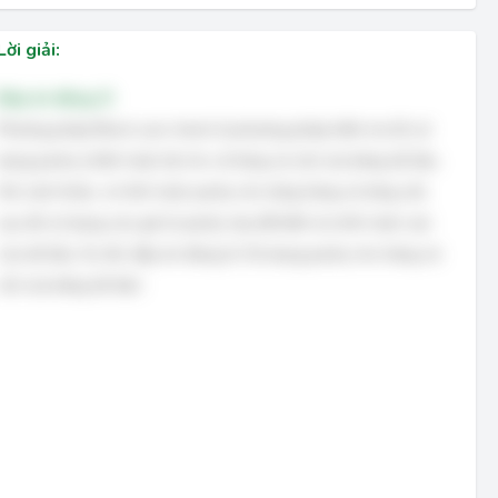
Lời giải:
Đáp án đúng: D
Phương pháp Block sum check là phương pháp kiểm tra lỗi sử
dụng parity (chẵn hoặc lẻ) cho cả hàng và cột của bảng dữ liệu.
Nói cách khác, nó tính toán parity cho từng hàng và từng cột,
sau đó sử dụng các giá trị parity này để kiểm tra tính toàn vẹn
của dữ liệu. Do đó, đáp án đúng là 'Sử dụng parity cho hàng và
cột của bảng dữ liệu'.