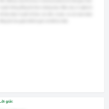
BSC (Binary Synchronous Communications) là một giao thức
truyền thông đồng bộ theo hướng byte. Điều này có nghĩa là
dữ liệu được truyền đi theo các đơn vị byte, và các byte được
đồng bộ hóa giữa thiết bị gửi và thiết bị nhận.
Lời giải: