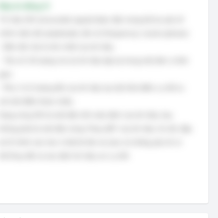
Đáp án đúng: D
Tín hiệu SIN (sinusoidal signal) được đặc trưng bởi ba yếu tố
chính: biên độ (amplitude), tần số (frequency), và pha (phase).
- Biên độ: Giá trị lớn nhất của tín hiệu.
- Tần số: Số lượng chu kỳ tín hiệu lặp lại trong một đơn vị thời
gian.
- Pha: Vị trí tương đối của tín hiệu tại một thời điểm cụ thể so
với một điểm tham chiếu.
Dạng sóng SIN là một đặc tính mặc định của tín hiệu này,
không phải là một đặc trưng *thay đổi* của tín hiệu. Do đó, đáp
án B chính xác hơn vì liệt kê tần số, pha, là những yếu tố có
thể thay đổi và xác định tín hiệu sin cụ thể.