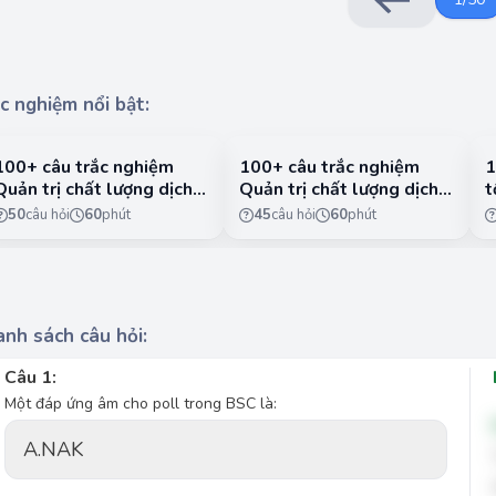
c nghiệm nổi bật:
100+ câu trắc nghiệm
100+ câu trắc nghiệm
1
Quản trị chất lượng dịch
Quản trị chất lượng dịch
t
vụ có lời giải chi tiết -
vụ có lời giải chi tiết -
n
50
câu hỏi
60
phút
45
câu hỏi
60
phút
Phần 1
Phần 2
1
nh sách câu hỏi:
Câu 1:
Một đáp ứng âm cho poll trong BSC là:
A.
NAK