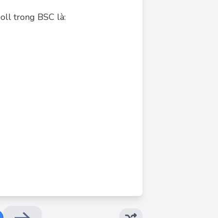
ll trong BSC là:
Đáp án đúng: B
munications), WACK (Wait-ACKnowledge) là
ử dụng trong quá trình polling để báo hiệu
(Negative Acknowledge) cũng là một đáp ứng
ng quá trình truyền dữ liệu, chứ không phải
sự kết thúc của một phiên truyền dữ liệu. Vì
à đáp ứng âm chính xác cho poll trong BSC.