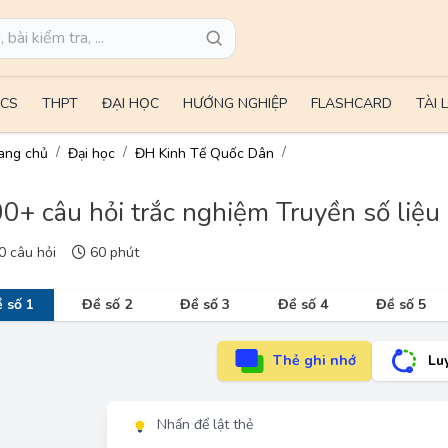
CS
THPT
ĐẠI HỌC
HƯỚNG NGHIỆP
FLASHCARD
TÀI 
ang chủ
Đại học
ĐH Kinh Tế Quốc Dân
0+ câu hỏi trắc nghiệm Truyền số liệu c
 câu hỏi
60 phút
 số 1
Đề số 2
Đề số 3
Đề số 4
Đề số 5
Thẻ ghi nhớ
Lu
Nhấn để lật thẻ