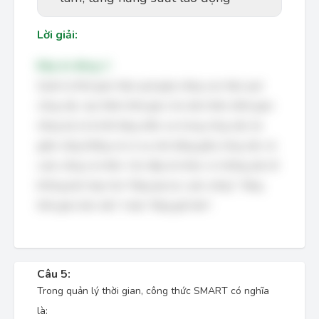
Lời giải:
Đáp án đúng: C
Quản lý thời gian hiệu quả giúp nâng cao hiệu quả
công việc, tạo thêm thời gian cho bản thân (thời gian
riêng tư) và từ đó tăng niềm vui trong công việc do
giảm căng thẳng và có sự cân bằng giữa công việc và
cuộc sống cá nhân. Các đáp án khác có những yếu tố
không phù hợp như "tăng áp lực cuộc sống", "tăng
thời gian làm việc", hoặc "tăng giờ làm".
Câu 5:
Trong quản lý thời gian, công thức SMART có nghĩa
là: