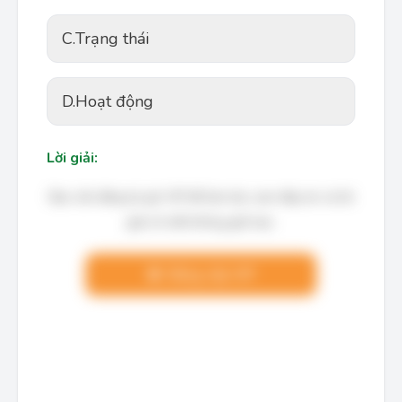
C.
Trạng thái
D.
Hoạt động
Lời giải:
Bạn cần đăng ký gói VIP để làm bài, xem đáp án và lời
giải chi tiết không giới hạn.
Nâng cấp VIP