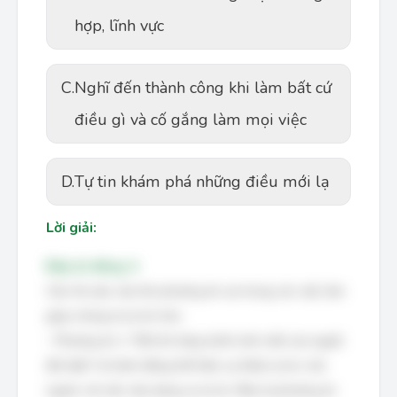
hợp, lĩnh vực
C.
Nghĩ đến thành công khi làm bất cứ
điều gì và cố gắng làm mọi việc
D.
Tự tin khám phá những điều mới lạ
Lời giải:
Đáp án đúng: A
Câu hỏi yêu cầu tìm phương án sai trong các việc làm
giúp chúng ta tự tin hơn.
- Phương án 1: "Đôi khi lảng tránh ánh mắt của người
đối diện" là hành động thể hiện sự thiếu tự tin, trái
ngược với việc xây dựng sự tự tin. Đây là phương án