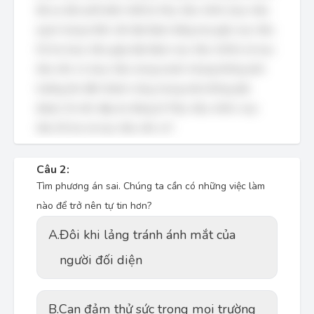
độ ưu tiên phổ biến nhất là: Mục tiêu chính (mục tiêu
quan trọng nhất, cần đạt được bằng mọi giá), mục tiêu
hỗ trợ (mục tiêu giúp đạt được mục tiêu chính) và mục
tiêu nên có (mục tiêu mong muốn nhưng không ảnh
hưởng lớn đến thành công chung nếu không đạt
được). Do đó, đáp án đúng là "Mục tiêu chính, mục
tiêu hỗ trợ và mục tiêu nên có".
Câu 2:
Tìm phương án sai. Chúng ta cần có những việc làm
nào để trở nên tự tin hơn?
A.
Đôi khi lảng tránh ánh mắt của
người đối diện
B.
Can đảm thử sức trong mọi trường