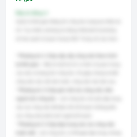
Đáp án đúng: A
Quản lý thời gian bằng lịch công tác mang lại nhiều lợi
ích. Tuy nhiên, phương án đúng nhất phải là phương
án bao quát và quan trọng nhất. Trong các lựa chọn:
*
Phương án 1: Giúp sắp xếp công việc theo trình
tự thời gian
- Đây là một lợi ích cơ bản và quan trọng
của việc sử dụng lịch công tác. Nó giúp chúng ta biết
công việc nào cần làm trước, công việc nào làm sau.
*
Phương án 2: Giúp ghi nhớ các công việc nằm
ngoài lịch công tác
- Lịch công tác chủ yếu tập trung
vào các công việc đã được lên kế hoạch, không phải
các công việc phát sinh ngoài kế hoạch.
*
Phương án 3: Giúp tập trung vào các công việc
trước mắt
- Lịch công tác có thể giúp tập trung, nhưng