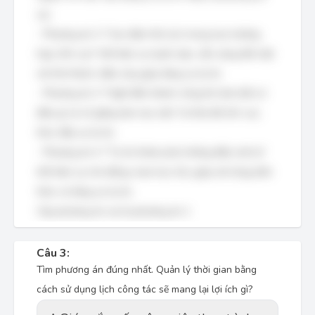
sai.
- Phương án 2: "Can đảm thử sức trong mọi trường
hợp, lĩnh vực" thể hiện sự mạnh dạn, sẵn sàng đối mặt
với thử thách, điều này giúp tăng sự tự tin.
- Phương án 3: "Nghĩ đến thành công khi làm bất cứ
điều gì và cố gắng làm mọi việc" là thái độ tích cực,
thúc đẩy sự tự tin.
- Phương án 4: "Tự tin khám phá những điều mới lạ"
thể hiện sự chủ động, ham học hỏi, giúp mở rộng kiến
thức và tăng sự tự tin.
Vậy phương án sai là phương án 1.
Câu 3:
Tìm phương án đúng nhất. Quản lý thời gian bằng
cách sử dụng lịch công tác sẽ mang lại lợi ích gì?