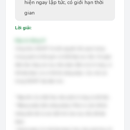
hiện ngay lập tức, có giới hạn thời
gian
Lời giải:
Đáp án đúng: B
Công thức SMART là một nguyên tắc quan trọng
trong quản lý thời gian và thiết lập mục tiêu. Nó giúp
đảm bảo rằng các mục tiêu được đặt ra là rõ ràng, có
thể đạt được và có thể đo lường được. Các chữ cái
trong SMART đại diện cho:
*
S
pecific (Cụ thể): Mục tiêu phải rõ ràng và dễ hiểu.
*
M
easurable (Đo lường được): Phải có cách để đo
lường tiến độ và xác định khi nào mục tiêu đã đạt
được.
*
A
chievable (Có thể đạt được): Mục tiêu phải thực tế