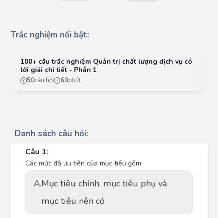
Trắc nghiệm nổi bật:
100+ câu trắc nghiệm Quản trị chất lượng dịch vụ có
10
lời giải chi tiết - Phần 1
lờ
50
câu hỏi
60
phút
Danh sách câu hỏi:
Câu 1:
Các mức độ ưu tiên của mục tiêu gồm:
A.
Mục tiêu chính, mục tiêu phụ và
mục tiêu nên có