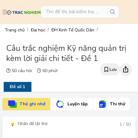
Trang chủ
Đại học
ĐH Kinh Tế Quốc Dân
Câu trắc nghiệm Kỹ năng quản trị
kèm lời giải chi tiết - Đề 1
Lưu
50 câu hỏi
60 phút
Đề số 1
Thẻ ghi nhớ
Luyện tập
Thi thử
Nhấn để lật thẻ
Đáp án
1 / 50