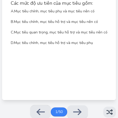
Các mức độ ưu tiên của mục tiêu gồm:
A.
Mục tiêu chính, mục tiêu phụ và mục tiêu nên có
B.
Mục tiêu chính, mục tiêu hỗ trợ và mục tiêu nên có
Đáp án đúng: B
C.
Mục tiêu quan trọng, mục tiêu hỗ trợ và mục tiêu nên có
Mục tiêu trong một kế hoạch hoặc dự án thường được phân loại
theo mức độ quan trọng của chúng. Ba mức độ ưu tiên phổ
biến nhất là: Mục tiêu chính (mục tiêu quan trọng nhất, cần đạt
D.
Mục tiêu chính, mục tiêu hỗ trợ và mục tiêu phụ
được bằng mọi giá), mục tiêu hỗ trợ (mục tiêu giúp đạt được
mục tiêu chính) và mục tiêu nên có (mục tiêu mong muốn
nhưng không ảnh hưởng lớn đến thành công chung nếu không
đạt được). Do đó, đáp án đúng là "Mục tiêu chính, mục tiêu hỗ
trợ và mục tiêu nên có".
1
/
50