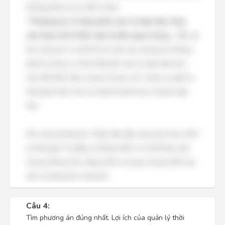
không phải là mục đích chính.
*
Phương án 4: Giúp phân loại và sắp xếp công
việc theo tính khẩn cấp và tầm quan trọng
- Mặc dù
lịch công tác có thể hỗ trợ việc này, nhưng nó không
phải là công cụ chính để phân loại và sắp xếp theo
mức độ khẩn cấp và quan trọng. Các công cụ quản lý
thời gian khác như ma trận Eisenhower sẽ phù hợp
hơn.
Như vậy, phương án "Giúp sắp xếp công việc theo trình
tự thời gian" là đáp án đúng nhất vì nó thể hiện một
trong những chức năng chính và quan trọng nhất của
việc sử dụng lịch công tác.
Câu 4:
Tìm phương án đúng nhất. Lợi ích của quản lý thời