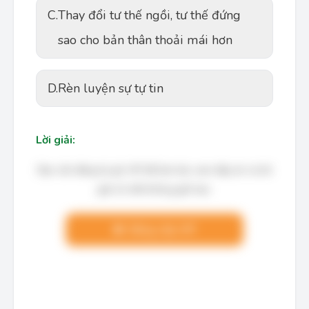
C.
Thay đổi tư thế ngồi, tư thế đứng
sao cho bản thân thoải mái hơn
D.
Rèn luyện sự tự tin
Lời giải:
Bạn cần đăng ký gói VIP để làm bài, xem đáp án và lời
giải chi tiết không giới hạn.
Nâng cấp VIP