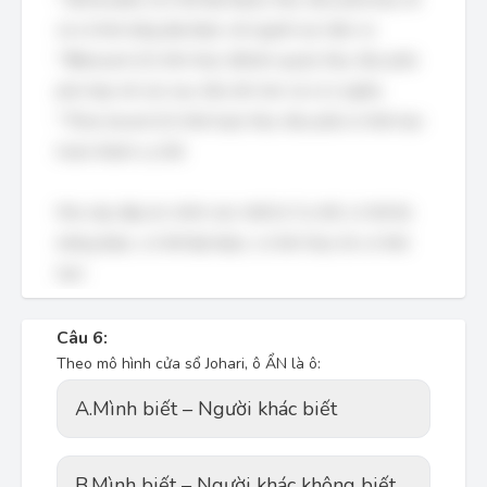
và có khả năng đạt được với nguồn lực hiện có.
*
R
elevant (Có tính thực tế/Liên quan): Mục tiêu phải
phù hợp với các mục tiêu lớn hơn và có ý nghĩa.
*
T
ime-bound (Có thời hạn): Mục tiêu phải có thời hạn
hoàn thành cụ thể.
Như vậy, đáp án chính xác nhất là 'Cụ thể, có thể đo
lường được, có thể đạt được, có tính thực tế, có thời
hạn'.
Câu 6:
Theo mô hình cửa sổ Johari, ô ẨN là ô:
A.
Mình biết – Người khác biết
B.
Mình biết – Người khác không biết