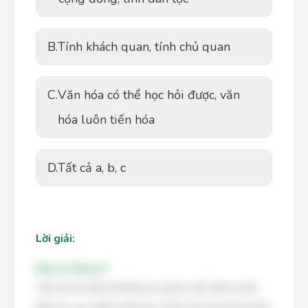
B.
Tính khách quan, tính chủ quan
C.
Văn hóa có thể học hỏi được, văn
hóa luôn tiến hóa
D.
Tất cả a, b, c
Lời giải:
Đáp án đúng: D
Văn hóa là một hệ thống các giá trị vật chất và tinh
thần do con người sáng tạo và tích lũy trong quá trình