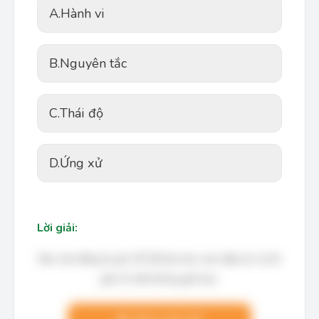
A.
Hành vi
B.
Nguyên tắc
C.
Thái độ
D.
Ứng xử
Lời giải:
Bạn cần đăng ký gói VIP để làm bài, xem đáp án và lời
giải chi tiết không giới hạn.