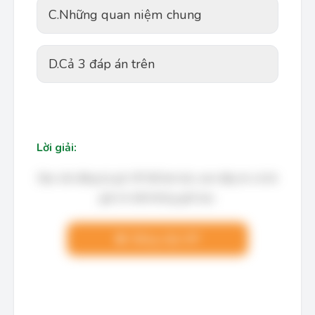
C.
Những quan niệm chung
D.
Cả 3 đáp án trên
Lời giải:
Bạn cần đăng ký gói VIP để làm bài, xem đáp án và lời
giải chi tiết không giới hạn.
Nâng cấp VIP