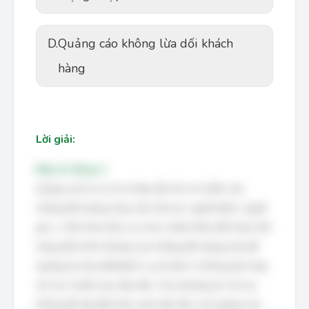
D.
Quảng cáo không lừa dối khách
hàng
Lời giải:
Đáp án đúng: C
Quảng cáo bị coi là vô đạo đức khi nó nhắm vào
những đối tượng nhạy cảm (trẻ em, người bệnh, người
già...). Việc khai thác sự cả tin, thiếu hiểu biết hoặc tình
trạng dễ bị tổn thương của những đối tượng này để
quảng bá sản phẩm/dịch vụ là hành vi không phù hợp
với các chuẩn mực đạo đức. Các phương án còn lại
không đề cập đến khía cạnh đạo đức của quảng cáo.