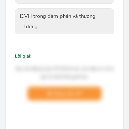
D.
VH trong đàm phán và thương
lượng
Lời giải:
Bạn cần đăng ký gói VIP để làm bài, xem đáp án và lời
giải chi tiết không giới hạn.
Nâng cấp VIP