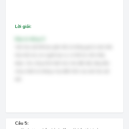
Lời giải:
Đáp án đúng: D
Văn hóa vật thể bao gồm tất cả những giá trị vật chất,
hữu hình do con người tạo ra, có thể sờ, nhìn thấy
được. Các công trình kiến trúc như đền đài, lăng tẩm,
chùa chiền là những ví dụ điển hình của văn hóa vật
thể.
Câu 5: