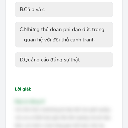
B.
Cả a và c
C.
Những thủ đoạn phi đạo đức trong
quan hệ với đối thủ cạnh tranh
D.
Quảng cáo đúng sự thật
Lời giải:
Đáp án đúng: B
Các hình thức marketing phi đạo đức bao gồm quảng
cáo sai sự thật hoặc gây hiểu lầm (quảng cáo phi đạo
đức), các hành vi bán hàng gian dối hoặc chèn ép