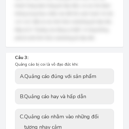
khách hàng (bán hàng phi đạo đức), và các thủ đoạn
không trung thực nhằm vào đối thủ cạnh tranh. Do đó,
cả A và C đều là các hình thức marketing phi đạo đức.
Đáp án D, "Quảng cáo đúng sự thật", rõ ràng không
phải là một hình thức marketing phi đạo đức.
Câu 3:
Quảng cáo bị coi là vô đạo đức khi:
A.
Quảng cáo đúng với sản phẩm
B.
Quảng cáo hay và hấp dẫn
C.
Quảng cáo nhằm vào những đối
tượng nhạy cảm