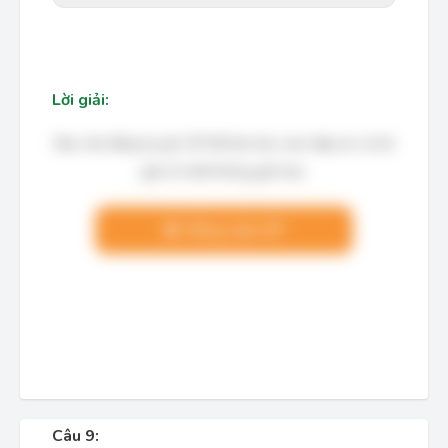
Lời giải:
Bạn cần đăng ký gói VIP để làm bài, xem đáp án và lời
giải chi tiết không giới hạn.
Nâng cấp VIP
Câu 9: