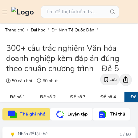
Trang chủ
Đại học
ĐH Kinh Tế Quốc Dân
300+ câu trắc nghiệm Văn hóa
doanh nghiệp kèm đáp án đúng
theo chuẩn chương trình - Đề 5
Lưu
50 câu hỏi
60 phút
Đề số 1
Đề số 2
Đề số 3
Đề số 4
Đề 
Thẻ ghi nhớ
Luyện tập
Thi thử
Nhấn để lật thẻ
Đáp án
1 / 50