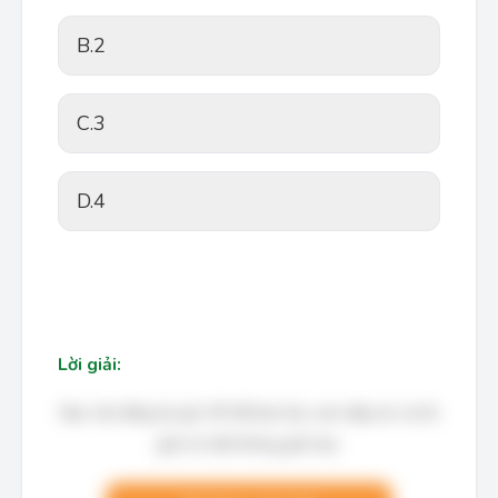
B.
2
C.
3
D.
4
Lời giải:
Bạn cần đăng ký gói VIP để làm bài, xem đáp án và lời
giải chi tiết không giới hạn.