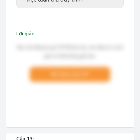
Lời giải:
Bạn cần đăng ký gói VIP để làm bài, xem đáp án và lời
giải chi tiết không giới hạn.
Nâng cấp VIP
Câu 13: