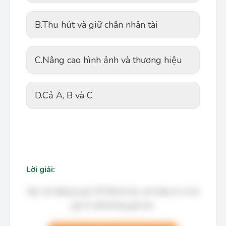
B.
Thu hút và giữ chân nhân tài
C.
Nâng cao hình ảnh và thương hiệu
D.
Cả A, B và C
Lời giải:
Bạn cần đăng ký gói VIP để làm bài, xem đáp án và lời
giải chi tiết không giới hạn.