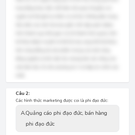
hoạt động thực tiễn, thể hiện mối quan hệ giữa con
người với thế giới tự nhiên và xã hội. Những đặc trưng
tiêu biểu của văn hóa bao gồm: tính tập quán (được
hình thành qua thời gian và trở thành thói quen), tính
kế thừa (được truyền từ thế hệ này sang thế hệ khác),
tính cộng đồng (là sản phẩm chung của một cộng
đồng người) và tính dân tộc (mang bản sắc riêng của
một dân tộc). Do đó, phương án A là đáp án chính xác
nhất.
Câu 2:
Các hình thức marketing được coi là phi đạo đức:
A.
Quảng cáo phi đạo đức, bán hàng
phi đạo đức