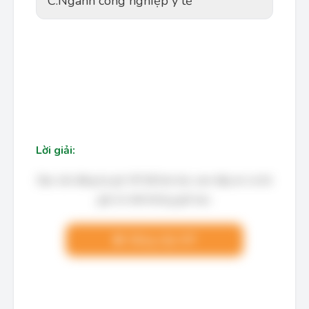
C.
Ngành công nghiệp y tế
Lời giải:
Bạn cần đăng ký gói VIP để làm bài, xem đáp án và lời
giải chi tiết không giới hạn.
Nâng cấp VIP