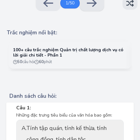
1
/
50
Trắc nghiệm nổi bật:
100+ câu trắc nghiệm Quản trị chất lượng dịch vụ có
10
lời giải chi tiết - Phần 1
lờ
50
câu hỏi
60
phút
Danh sách câu hỏi:
Câu 1:
Những đặc trưng tiêu biểu của văn hóa bao gồm:
A.
Tính tập quán, tính kế thừa, tính
cộng đồng, tính dân tộc