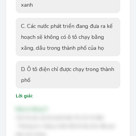
xanh
C. Các nước phát triển đang đưa ra kế
hoạch sẽ không có ô tô chạy bằng
xăng, dầu trong thành phố của họ
D. Ô tô điện chỉ được chạy trong thành
phố
Lời giải:
Đáp án đúng: D
Câu hỏi yêu cầu tìm phát biểu SAI về ô tô điện.
- Phương án 1 đúng vì biến đổi khí hậu thúc đẩy quy
định môi trường.