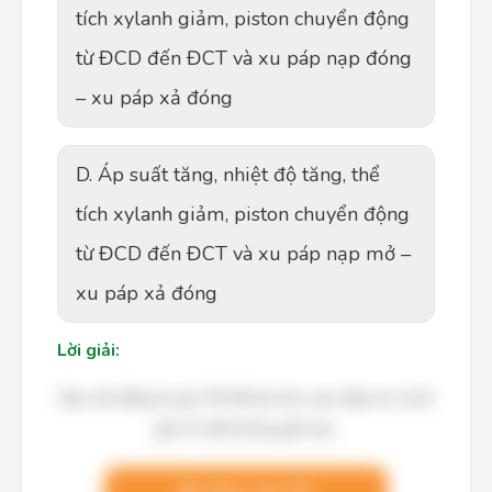
tích xylanh giảm, piston chuyển động
từ ĐCD đến ĐCT và xu páp nạp đóng
– xu páp xả đóng
D. Áp suất tăng, nhiệt độ tăng, thể
tích xylanh giảm, piston chuyển động
từ ĐCD đến ĐCT và xu páp nạp mở –
xu páp xả đóng
Lời giải:
Bạn cần đăng ký gói VIP để làm bài, xem đáp án và lời
giải chi tiết không giới hạn.