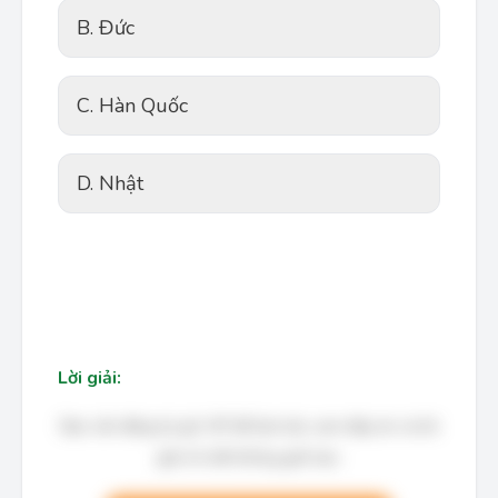
B. Đức
C. Hàn Quốc
D. Nhật
Lời giải:
Bạn cần đăng ký gói VIP để làm bài, xem đáp án và lời
giải chi tiết không giới hạn.