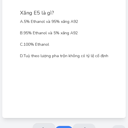
Xăng E5 là gì?
A.
5% Ethanol và 95% xăng A92
B.
95% Ethanol và 5% xăng A92
C.
100% Ethanol
Đáp án đúng: A
Xăng E5 là hỗn hợp nhiên liệu sinh học, trong đó "E" là viết tắt
D.
Tuỳ theo lượng pha trộn không có tỷ lệ cố định
của Ethanol (cồn sinh học). Số "5" biểu thị tỷ lệ phần trăm
Ethanol có trong hỗn hợp. Như vậy, xăng E5 chứa 5% Ethanol
và 95% xăng nền (thường là xăng A92).