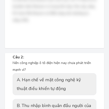
lệ phần trăm Ethanol có trong hỗn hợp. Như vậy, xăng
E5 chứa 5% Ethanol và 95% xăng nền (thường là
xăng A92).
Câu 2:
Nền công nghiệp ô tô điện hiện nay chưa phát triển
mạnh vì?
A. Hạn chế về mặt công nghệ kỹ
thuật điều khiển tự động
B. Thu nhập bình quân đầu người của