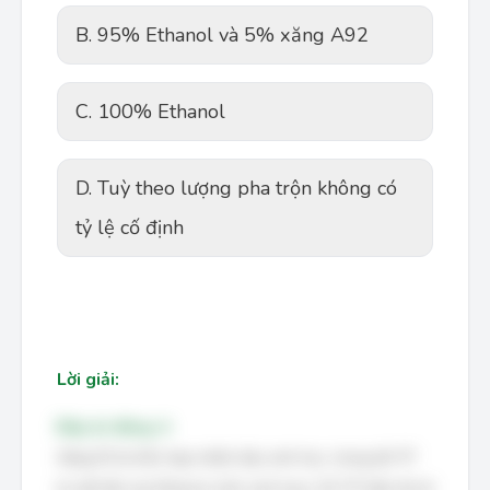
B. 95% Ethanol và 5% xăng A92
C. 100% Ethanol
D. Tuỳ theo lượng pha trộn không có
tỷ lệ cố định
Lời giải:
Đáp án đúng: A
Xăng E5 là hỗn hợp nhiên liệu sinh học, trong đó "E"
là viết tắt của Ethanol (cồn sinh học). Số "5" biểu thị tỷ