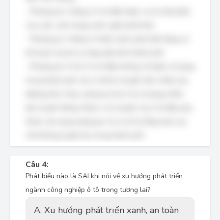
- Phương án 2 đúng vì ô tô điện được coi là một phần
của cuộc cách mạng xanh, giảm phát thải.
- Phương án 3 đúng vì nhiều nước phát triển đang có
kế hoạch loại bỏ xe xăng dầu khỏi thành phố.
- Phương án 4 SAI vì ô tô điện không chỉ được sử dụng
trong thành phố, mà có thể di chuyển trên nhiều loại
đường khác nhau, tương tự như ô tô sử dụng nhiên
liệu truyền thống. Phạm vi di chuyển của ô tô điện phụ
thuộc vào dung lượng pin và cơ sở hạ tầng trạm sạc,
chứ không bị giới hạn trong thành phố.
Câu 4:
Phát biểu nào là SAI khi nói về xu hướng phát triển
ngành công nghiệp ô tô trong tương lai?
A. Xu hướng phát triển xanh, an toàn