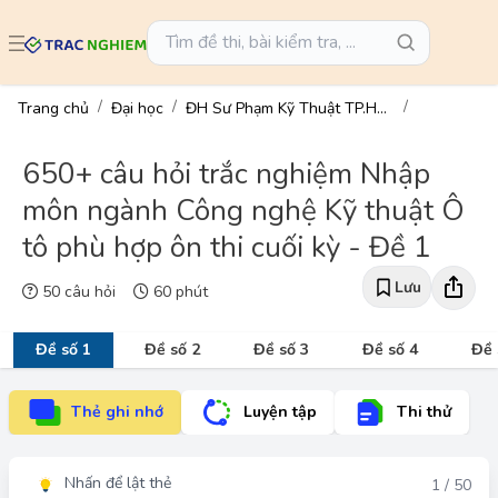
Trang chủ
Đại học
ĐH Sư Phạm Kỹ Thuật TP.HCM
650+ câu hỏi trắc nghiệm Nhập
môn ngành Công nghệ Kỹ thuật Ô
tô phù hợp ôn thi cuối kỳ - Đề 1
Lưu
50 câu hỏi
60 phút
Đề số 1
Đề số 2
Đề số 3
Đề số 4
Đề 
Thẻ ghi nhớ
Luyện tập
Thi thử
Nhấn để lật thẻ
Đáp án
1 / 50