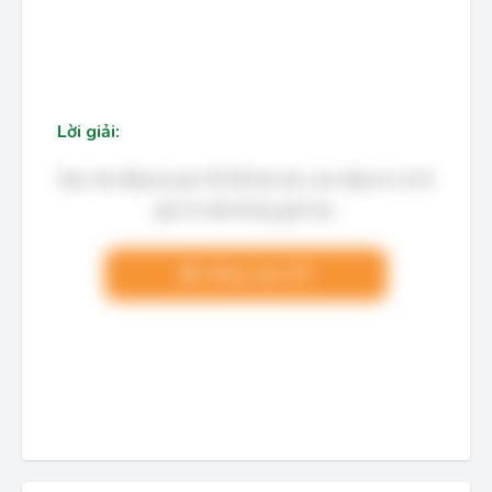
Lời giải:
Bạn cần đăng ký gói VIP để làm bài, xem đáp án và lời
giải chi tiết không giới hạn.
Nâng cấp VIP