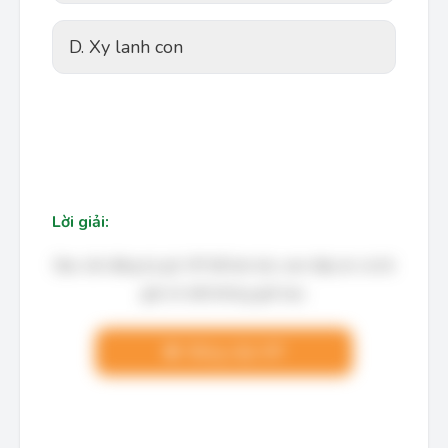
D. Xy lanh con
Lời giải:
Bạn cần đăng ký gói VIP để làm bài, xem đáp án và lời
giải chi tiết không giới hạn.
Nâng cấp VIP