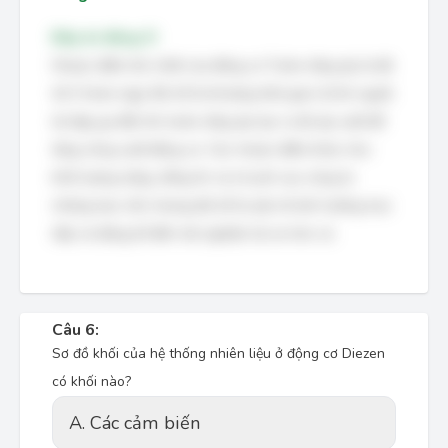
Đáp án đúng: D
Nhược điểm lớn nhất của động cơ Turbo tăng áp là độ
trễ (Turbo lag). Độ trễ là khoảng thời gian từ khi người
lái đạp ga đến khi turbo tăng áp tạo ra đủ áp suất để
tăng công suất động cơ. Các nhược điểm khác như
khối lượng nặng, tiếng ồn và chi phí cao cũng là
những hạn chế, nhưng độ trễ là yếu tố ảnh hưởng trực
tiếp và đáng kể đến trải nghiệm lái xe hơn cả.
Câu 6:
Sơ đồ khối của hệ thống nhiên liệu ở động cơ Diezen
có khối nào?
A. Các cảm biến