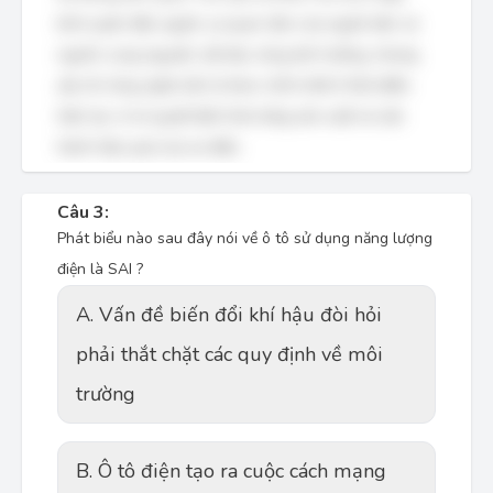
bình quân đầu người, sự quan tâm của người dân và
nguồn cung nguyên vật liệu cũng ảnh hưởng, nhưng
yếu tố công nghệ vẫn là then chốt nhất ở thời điểm
hiện tại, vì nó quyết định khả năng sản xuất và vận
hành hiệu quả của xe điện.
Câu 3:
Phát biểu nào sau đây nói về ô tô sử dụng năng lượng
điện là SAI ?
A. Vấn đề biến đổi khí hậu đòi hỏi
phải thắt chặt các quy định về môi
trường
B. Ô tô điện tạo ra cuộc cách mạng