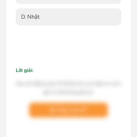
D. Nhật
Lời giải:
Bạn cần đăng ký gói VIP để làm bài, xem đáp án và lời
giải chi tiết không giới hạn.
Nâng cấp VIP