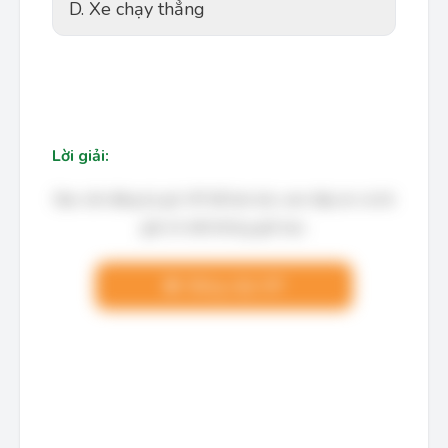
D. Xe chạy thẳng
Lời giải:
Bạn cần đăng ký gói VIP để làm bài, xem đáp án và lời
giải chi tiết không giới hạn.
Nâng cấp VIP