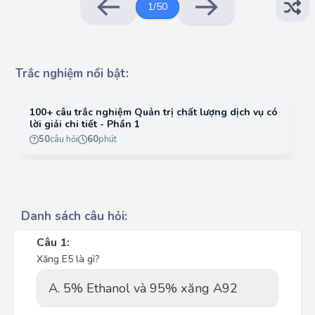
1
/
50
Trắc nghiệm nổi bật:
100+ câu trắc nghiệm Quản trị chất lượng dịch vụ có
10
lời giải chi tiết - Phần 1
lờ
50
câu hỏi
60
phút
Danh sách câu hỏi:
Câu 1:
Xăng E5 là gì?
A. 5% Ethanol và 95% xăng A92