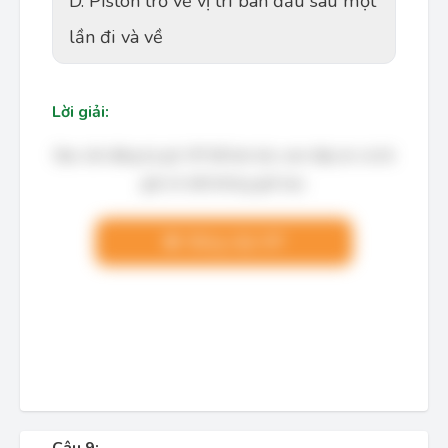
D. Piston trở về vị trí ban đầu sau một
lần đi và về
Lời giải:
Bạn cần đăng ký gói VIP để làm bài, xem đáp án và lời
giải chi tiết không giới hạn.
Nâng cấp VIP