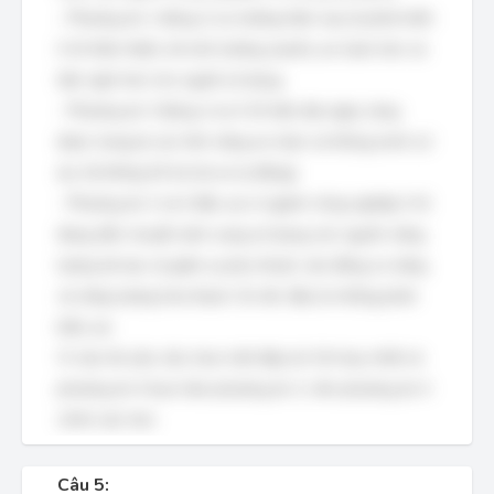
- Phương án 1 đúng vì xu hướng hiện nay là phát triển
ô tô thân thiện với môi trường (xanh), an toàn hơn và
tiện nghi hơn cho người sử dụng.
- Phương án 3 đúng vì xe ô tô hiện đại ngày càng
được trang bị các tính năng an toàn và thông minh (ví
dụ: hệ thống hỗ trợ lái xe tự động).
- Phương án 2 và 4 đều sai vì ngành công nghiệp ô tô
đang dần chuyển dịch sang sử dụng các nguồn năng
lượng tái tạo và giảm sự phụ thuộc vào động cơ xăng
và năng lượng hóa thạch. Do đó, đây là những phát
biểu sai.
Vì câu hỏi yêu cầu chọn một đáp án SAI duy nhất và
phương án 4 bao hàm phương án 2, nên phương án 4
chính xác hơn.
Câu 5: