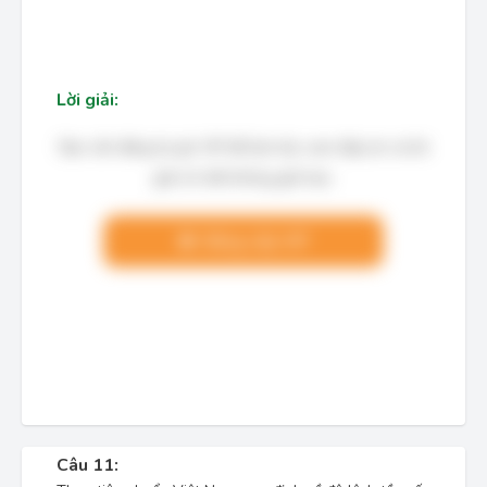
Lời giải:
Bạn cần đăng ký gói VIP để làm bài, xem đáp án và lời
giải chi tiết không giới hạn.
Nâng cấp VIP
Câu 11: