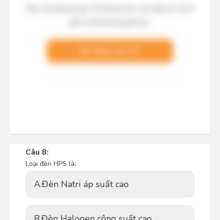
Bạn cần đăng ký gói VIP để làm bài, xem đáp án và lời
giải chi tiết không giới hạn.
Nâng cấp VIP
Câu 8:
Loại đèn HPS là:
A.
Đèn Natri áp suất cao
B.
Đèn Halogen công suất cao