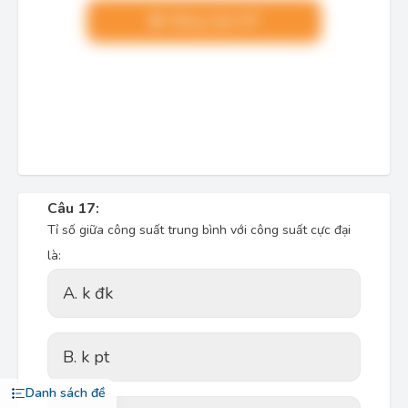
Nâng cấp VIP
Câu 17:
Tỉ số giữa công suất trung bình với công suất cực đại
là:
A. k đk
B. k pt
Danh sách đề