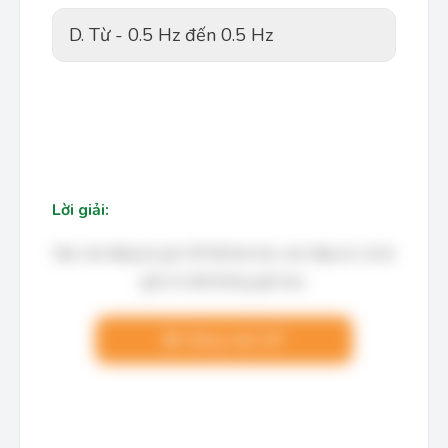
D. Từ - 0.5 Hz đến 0.5 Hz
Lời giải:
Bạn cần đăng ký gói VIP để làm bài, xem đáp án và lời
giải chi tiết không giới hạn.
Nâng cấp VIP