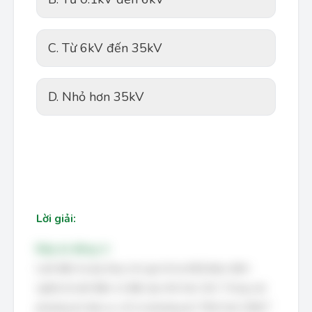
C. Từ 6kV đến 35kV
D. Nhỏ hơn 35kV
Lời giải:
Đáp án đúng: A
Lưới điện hạ áp (hay còn gọi là hạ thế) được định
nghĩa là lưới điện có điện áp nhỏ hơn 1kV. Trong các
phương án đưa ra, chỉ có phương án "Nhỏ hơn 0.6kV"