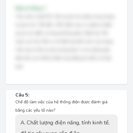
Đáp án đúng: C
Theo tiêu chuẩn IEC, độ sụt áp cho phép trong mạng
hạ áp là từ -5% đến +5%. Điều này có nghĩa là điện
áp tại các điểm sử dụng không được thấp hơn 5%
hoặc cao hơn 5% so với điện áp định mức của mạng.
Việc duy trì độ sụt áp trong phạm vi cho phép giúp
đảm bảo các thiết bị điện hoạt động ổn định và hiệu
quả.
Câu 5:
Chế độ làm việc của hệ thống điện được đánh giá
bằng các yếu tố nào?
A. Chất lượng điện năng, tính kinh tế,