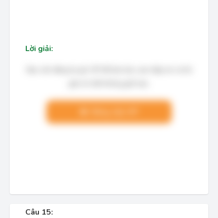
Lời giải:
Bạn cần đăng ký gói VIP để làm bài, xem đáp án và lời
giải chi tiết không giới hạn.
Nâng cấp VIP
Câu 15: