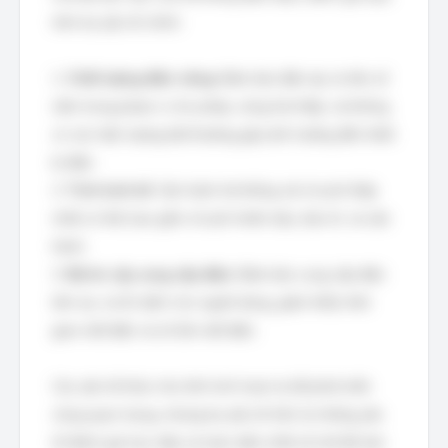
trên ba yếu tố chính:
1.
Chất lượng điện năng:
Đảm bảo điện áp và tần số
nằm trong phạm vi cho phép, sóng hài thấp, và không
có các hiện tượng bất thường gây ảnh hưởng đến thiết
bị điện.
2.
Tính kinh tế:
Vận hành hệ thống với chi phí thấp
nhất có thể, bao gồm chi phí nhiên liệu, bảo trì, và vận
hành.
3.
Độ tin cậy cung cấp điện:
Đảm bảo cung cấp điện
liên tục và ổn định cho người dùng, giảm thiểu thời
gian mất điện và số lần mất điện.
Các yếu tố khác như tính linh hoạt và dễ phát triển
cũng quan trọng, nhưng ba yếu tố trên là những yếu
tố đánh giá trực tiếp và toàn diện nhất về chế độ làm