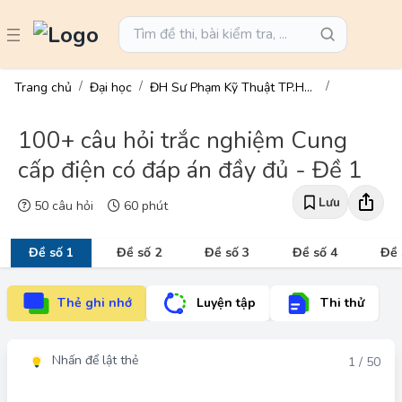
Trang chủ
Đại học
ĐH Sư Phạm Kỹ Thuật TP.HCM
100+ câu hỏi trắc nghiệm Cung
cấp điện có đáp án đầy đủ - Đề 1
Lưu
50 câu hỏi
60 phút
Đề số 1
Đề số 2
Đề số 3
Đề số 4
Đề 
Thẻ ghi nhớ
Luyện tập
Thi thử
Nhấn để lật thẻ
Đáp án
1 / 50