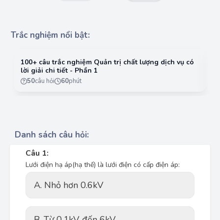
Trắc nghiệm nổi bật:
100+ câu trắc nghiệm Quản trị chất lượng dịch vụ có
10
lời giải chi tiết - Phần 1
lờ
50
câu hỏi
60
phút
Danh sách câu hỏi:
Câu 1:
Lưới điện hạ áp(hạ thế) là lưới điện có cấp điện áp:
A. Nhỏ hơn 0.6kV
B. Từ 0.1kV đến 6kV