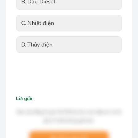
B. Dầu Diesel
C. Nhiệt điện
D. Thủy điện
Lời giải:
Bạn cần đăng ký gói VIP để làm bài, xem đáp án và lời
giải chi tiết không giới hạn.