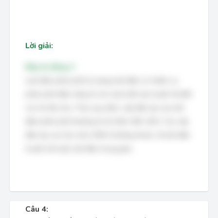
Lời giải:
Đáp án đúng: C
Lưới điện phân phối là mạng lưới điện có nhiệm vụ
phân phối điện năng từ các trạm biến áp truyền tải đến
các hộ tiêu thụ. Theo quy định, cấp điện áp của lưới
điện phân phối thường là từ 0,4kV đến 22kV. Các cấp
điện áp cao hơn (như 35kV) thường thuộc về lưới điện
truyền tải hoặc lưới điện trung gian.
Câu 4: