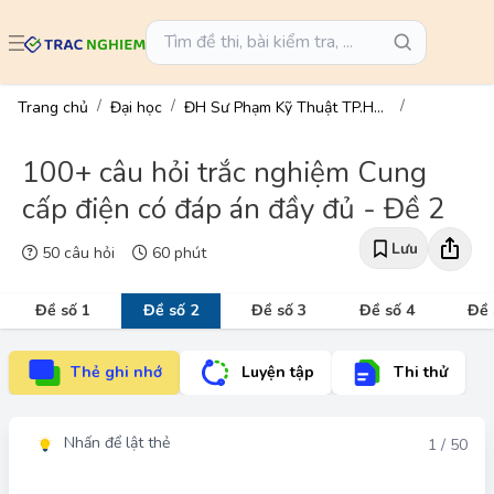
Trang chủ
Đại học
ĐH Sư Phạm Kỹ Thuật TP.HCM
100+ câu hỏi trắc nghiệm Cung
cấp điện có đáp án đầy đủ - Đề 2
Lưu
50 câu hỏi
60 phút
Đề số 1
Đề số 2
Đề số 3
Đề số 4
Đề 
Thẻ ghi nhớ
Luyện tập
Thi thử
Nhấn để lật thẻ
Đáp án
1 / 50