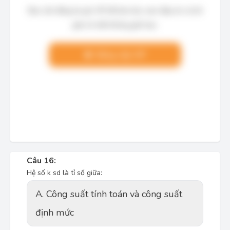
Bạn cần đăng ký gói VIP để làm bài, xem đáp án và lời
giải chi tiết không giới hạn.
Nâng cấp VIP
Câu 16:
Hệ số k sd là tỉ số giữa:
A. Công suất tính toán và công suất
định mức