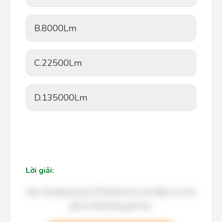
B.
8000Lm
C.
22500Lm
D.
135000Lm
Lời giải:
Bạn cần đăng ký gói VIP để làm bài, xem đáp án và lời
giải chi tiết không giới hạn.