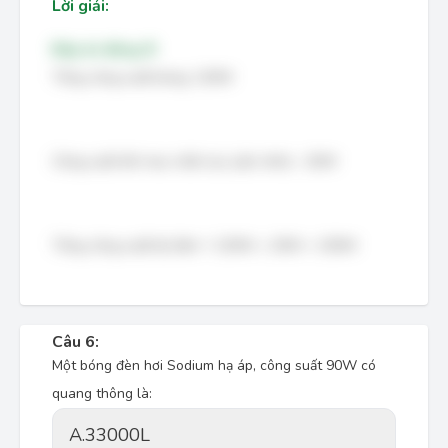
Lời giải:
Đáp án đúng: B
Tổng công suất bóng: 130W
Công suất tổn hao chấn lưu (ước tính): ~20W
Tổng công suất bộ đèn ≈ 130W + 20W = 150W
Câu 6:
Một bóng đèn hơi Sodium hạ áp, công suất 90W có
quang thông là:
A.
33000L