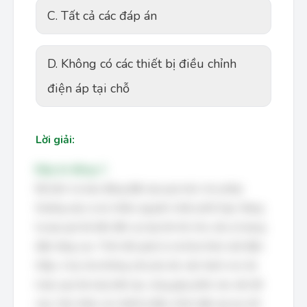
C. Tất cả các đáp án
D. Không có các thiết bị điều chỉnh
điện áp tại chỗ
Lời giải:
Đáp án đúng: C
Độ lệch và dao động điện áp quá mức cho phép
thường xảy ra do nhiều nguyên nhân phối hợp. Mạng
hạ áp quá tải dẫn đến sụt áp lớn khi nhu cầu sử dụng
điện tăng cao. Trình độ quản lý và khai thác lưới điện
thấp, ví dụ như không cân pha tải, vận hành non tải
hoặc quá tải máy biến áp, cũng góp phần vào vấn đề
này. Việc thiếu các thiết bị điều chỉnh điện áp tại chỗ