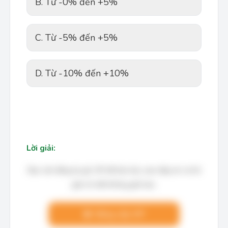
B. Từ -0% đến +5%
C. Từ -5% đến +5%
D. Từ -10% đến +10%
Lời giải:
Bạn cần đăng ký gói VIP để làm bài, xem đáp án và lời
giải chi tiết không giới hạn.
Nâng cấp VIP