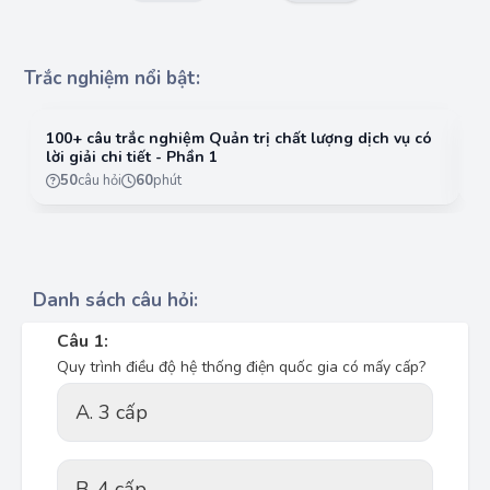
Trắc nghiệm nổi bật:
100+ câu trắc nghiệm Quản trị chất lượng dịch vụ có
10
lời giải chi tiết - Phần 1
lờ
50
câu hỏi
60
phút
Danh sách câu hỏi:
Câu 1:
Quy trình điều độ hệ thống điện quốc gia có mấy cấp?
A. 3 cấp
B. 4 cấp