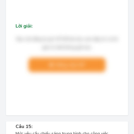
Lời giải:
Bạn cần đăng ký gói VIP để làm bài, xem đáp án và lời
giải chi tiết không giới hạn.
Nâng cấp VIP
Câu 15:
Mức yêu cầu chiếu sáng trung bình cho công việc