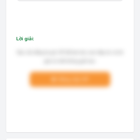
Lời giải:
Bạn cần đăng ký gói VIP để làm bài, xem đáp án và lời
giải chi tiết không giới hạn.
Nâng cấp VIP