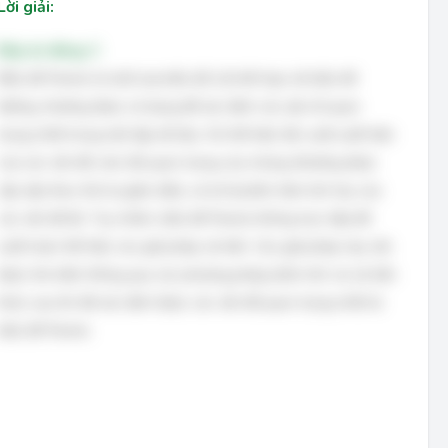
Lời giải:
Đáp án đúng: C
Biểu đồ Pareto là một loại biểu đồ cột kết hợp với biểu đồ
đường, thường được sử dụng để xác định các yếu tố quan
trọng nhất trong một tập dữ liệu. Nó thể hiện tần suất xuất hiện
của các vấn đề, mức độ quan trọng của chúng (thường được
sắp xếp theo thứ tự giảm dần), và tỷ lệ phần trăm tích lũy của
các vấn đề đó. Tuy nhiên, biểu đồ Pareto không trực tiếp đề
xuất hoặc thể hiện các giải pháp cải tiến. Các giải pháp này cần
được tìm kiếm thông qua các phương pháp phân tích và cải tiến
khác sau khi đã xác định được các vấn đề quan trọng nhất từ
biểu đồ Pareto.