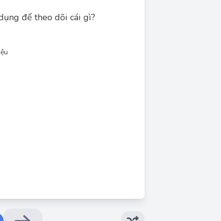
dụng để theo dõi cái gì?
iệu
Đáp án đúng: B
 để theo dõi sự thay đổi trong phân tán (độ
 của các mẫu con. Phạm vi là hiệu số giữa giá
n. Do đó, biểu đồ R giúp theo dõi xem độ biến
động của quá trình có ổn định hay không.