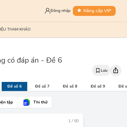
Nâng cấp VIP
Đăng nhập
LIỆU THAM KHẢO
g có đáp án - Đề 6
Lưu
Đề số 6
Đề số 7
Đề số 8
Đề số 9
Đề s
yện tập
Thi thử
Đáp án
1 / 50