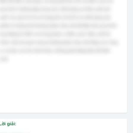
Biểu đồ kiểm soát được sử dụng để theo dõi và kiểm soát các
quá trình, thường tập trung vào chất lượng và hiệu suất sản
xuất. Các yếu tố như số lượng lỗi, tỷ lệ lỗi và chất lượng sản
phẩm là những thứ thường được theo dõi để đảm bảo quá trình
hoạt động ổn định và trong phạm vi kiểm soát. Hiệu suất tài
chính, mặc dù quan trọng, thường được theo dõi bằng các công
cụ và báo cáo tài chính khác, không phải bằng biểu đồ kiểm
soát.
Lời giải: