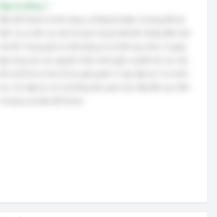
Đáp án đúng: C
Biểu đồ Pareto là một công cụ thống kê được sử dụng để xác
định và ưu tiên các yếu tố quan trọng nhất ảnh hưởng đến một
vấn đề. Trong quản lý chất lượng và cải tiến quy trình, nó giúp
tập trung vào các nguyên nhân chính gây ra phần lớn các vấn
đề, từ đó tối ưu hóa nỗ lực giải quyết. Vì vậy, đáp án C là chính
xác. Các đáp án còn lại không liên quan trực tiếp đến mục đích
sử dụng của biểu đồ Pareto.