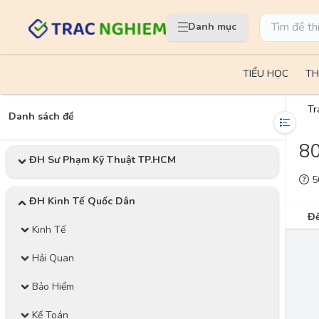
Danh mục
TIỂU HỌC
TH
Tr
Danh sách đề
80
ĐH Sư Phạm Kỹ Thuật TP.HCM
50
ĐH Kinh Tế Quốc Dân
Đề
Kinh Tế
Hải Quan
Bảo Hiểm
Kế Toán