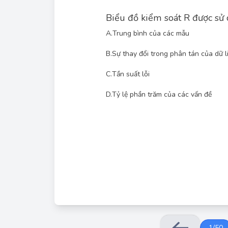
Biểu đồ kiểm soát R được sử 
A.
Trung bình của các mẫu
B.
Sự thay đổi trong phân tán của dữ l
C.
Tần suất lỗi
Biểu đồ kiểm soát R (Range chart) được sử dụng
D.
Tỷ lệ phần trăm của các vấn đề
biến động) của dữ liệu, cụ thể là phạm vi (range)
trị lớn nhất và giá trị nhỏ nhất trong một mẫu co
1
/
50