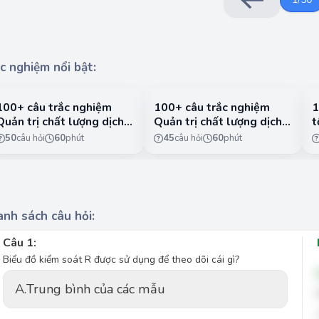
c nghiệm nổi bật:
100+ câu trắc nghiệm
100+ câu trắc nghiệm
1
Quản trị chất lượng dịch
Quản trị chất lượng dịch
t
vụ có lời giải chi tiết -
vụ có lời giải chi tiết -
n
50
câu hỏi
60
phút
45
câu hỏi
60
phút
Phần 1
Phần 2
1
nh sách câu hỏi:
Câu 1:
Biểu đồ kiểm soát R được sử dụng để theo dõi cái gì?
A.
Trung bình của các mẫu