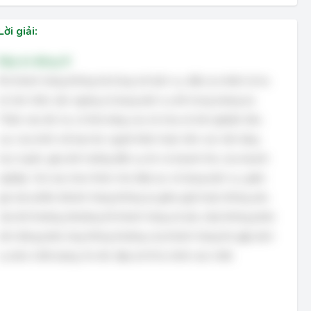
Lời giải:
Đáp án đúng: B
Khi khách hàng không hài lòng với dịch vụ, điều tự nhiên là họ
sẽ cân nhắc việc ngừng sử dụng dịch vụ đó trong tương lai.
Thêm vào đó, họ có khả năng cao sẽ chia sẻ trải nghiệm tiêu
cực của mình với bạn bè, người thân hoặc trên các nền tảng
trực tuyến, gây ảnh hưởng đến uy tín và doanh thu của doanh
nghiệp. Các lựa chọn khác như tiếp tục sử dụng dịch vụ, giảm
giá sản phẩm (khách hàng không tự giảm giá) hoặc không yêu
cầu bồi thường (thường thì khách hàng sẽ yêu cầu) không phản
ánh đúng phản ứng thông thường của khách hàng khi gặp dịch
vụ kém chất lượng. Do đó, đáp án B là chính xác nhất.