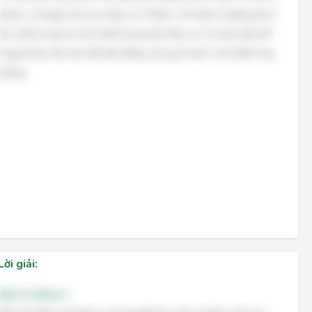
phạm vi (range) của các mẫu con. Phạm vi là hiệu số giữa giá trị
lớn nhất và giá trị nhỏ nhất trong một mẫu con. Do đó, biểu đồ
R giúp theo dõi xem độ biến động của quá trình có ổn định hay
không.
Lời giải:
Đáp án đúng: C