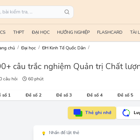
CS
THPT
ĐẠI HỌC
HƯỚNG NGHIỆP
FLASHCARD
TÀI 
ang chủ
Đại học
ĐH Kinh Tế Quốc Dân
0+ câu trắc nghiệm Quản trị Chất lượn
 câu hỏi
60 phút
 số 1
Đề số 2
Đề số 3
Đề số 4
Đề số 5
Thẻ ghi nhớ
Lu
Nhấn để lật thẻ