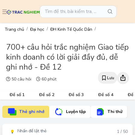
Trang chủ
Đại học
ĐH Kinh Tế Quốc Dân
700+ câu hỏi trắc nghiệm Giao tiếp
kinh doanh có lời giải đầy đủ, dễ
ghi nhớ - Đề 12
Lưu
50 câu hỏi
60 phút
Đề số 1
Đề số 2
Đề số 3
Đề số 4
Đề 
Thẻ ghi nhớ
Luyện tập
Thi thử
Nhấn để lật thẻ
Đáp án
1 / 50