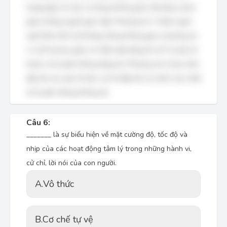
language) và việc sử dụng không gian (khoảng cách)
giữa những người giao tiếp. Phương án C thiếu ngôn
ngữ thân thể và khoảng trống không gian, phương án
A và B lại bao gồm cả "diễn đạt bằng lời nói" là yếu tố
thuộc về truyền thông bằng lời. Phương án D bao hàm
đầy đủ các yếu tố trên, mô tả đầy đủ và chính xác nhất
về truyền thông không lời.
Câu 6:
_______ là sự biểu hiện về mặt cường độ, tốc độ và
nhịp của các hoạt động tâm lý trong những hành vi,
cử chỉ, lời nói của con người.
A.
Vô thức
B.
Cơ chế tự vệ