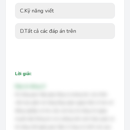
C.
Kỹ năng viết
D.
Tất cả các đáp án trên
Lời giải:
Đáp án đúng: D
Kỹ năng giao tiếp giúp tăng sự tương tác của nhân
viên bao gồm: kỹ năng lắng nghe (giúp hiểu rõ hơn về
đồng nghiệp và nhu cầu của họ), kỹ năng nói (giúp
truyền đạt thông tin và ý tưởng một cách hiệu quả), và
kỹ năng viết (giúp giao tiếp rõ ràng và chính xác qua