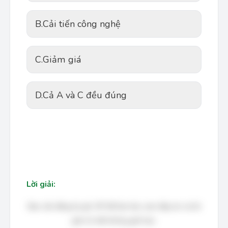
B.
Cải tiến công nghệ
C.
Giảm giá
D.
Cả A và C đều đúng
Lời giải:
Bạn cần đăng ký gói VIP để làm bài, xem đáp án và lời
giải chi tiết không giới hạn.