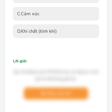
C.
Cảm xúc
D.
Khí chất (tính khí)
Lời giải:
Bạn cần đăng ký gói VIP để làm bài, xem đáp án và lời
giải chi tiết không giới hạn.
Nâng cấp VIP