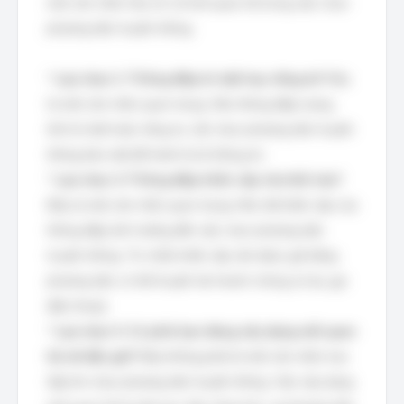
một cân nhắc hữu ích về mối quan hệ trong việc chọn
phương tiện truyền thông.
*
Lựa chọn 1: Thông điệp bí mật hay riêng tư?
Đây
là một cân nhắc quan trọng. Nếu thông điệp mang
tính bí mật hoặc riêng tư, cần chọn phương tiện truyền
thông bảo mật để tránh bị lộ thông tin.
*
Lựa chọn 2: Thông điệp khẩn cấp như thế nào?
Đây là một cân nhắc quan trọng. Mức độ khẩn cấp của
thông điệp ảnh hưởng đến việc chọn phương tiện
truyền thông. Tin nhắn khẩn cấp cần được gửi bằng
phương tiện có thể truyền tải nhanh chóng (ví dụ: gọi
điện thoại).
*
Lựa chọn 3: Có phải bạn đang xây dựng mối quan
hệ với độc giả?
Đây không phải là một cân nhắc trực
tiếp khi chọn phương tiện truyền thông. Việc xây dựng