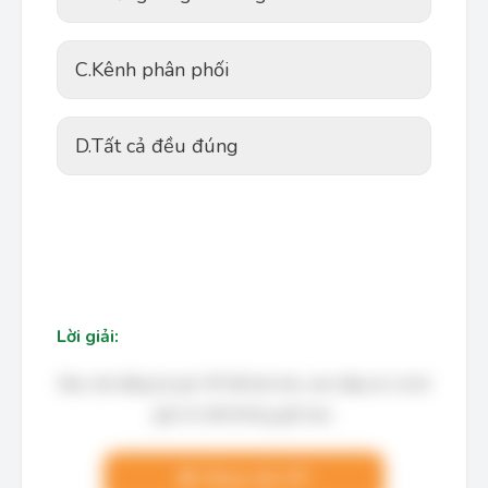
C.
Kênh phân phối
D.
Tất cả đều đúng
Lời giải:
Bạn cần đăng ký gói VIP để làm bài, xem đáp án và lời
giải chi tiết không giới hạn.
Nâng cấp VIP