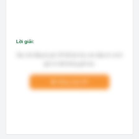
Lời giải:
Bạn cần đăng ký gói VIP để làm bài, xem đáp án và lời
giải chi tiết không giới hạn.
Nâng cấp VIP