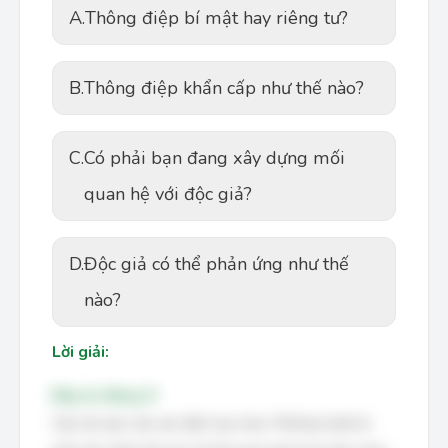
A.
Thông điệp bí mật hay riêng tư?
B.
Thông điệp khẩn cấp như thế nào?
C.
Có phải bạn đang xây dựng mối
quan hệ với độc giả?
D.
Độc giả có thể phản ứng như thế
nào?
Lời giải:
Đáp án đúng: D
Câu hỏi yêu cầu xác định lựa chọn *không* phải là