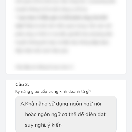
mối quan hệ là một mục tiêu rộng hơn, và phương tiện
truyền thông chỉ là một công cụ hỗ trợ.
*
Lựa chọn 4: Độc giả có thể phản ứng như thế
nào?
Đây là một cân nhắc quan trọng. Cần xem xét
phản ứng có thể có của độc giả để chọn phương tiện
truyền thông phù hợp và đảm bảo thông điệp được
tiếp nhận một cách hiệu quả.
Vậy đáp án đúng là lựa chọn 3.
Câu 2:
Kỹ năng giao tiếp trong kinh doanh là gì?
A.
Khả năng sử dụng ngôn ngữ nói
hoặc ngôn ngữ cơ thể để diễn đạt
suy nghĩ, ý kiến