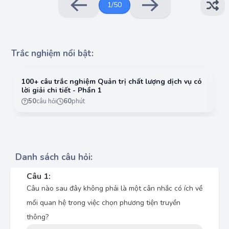
1
/
50
Trắc nghiệm nổi bật:
100+ câu trắc nghiệm Quản trị chất lượng dịch vụ có
10
lời giải chi tiết - Phần 1
lờ
50
câu hỏi
60
phút
Danh sách câu hỏi:
Câu 1:
Câu nào sau đây không phải là một cân nhắc có ích về
mối quan hệ trong việc chọn phương tiện truyền
thông?