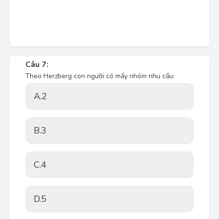
Câu 7:
Theo Herzberg con người có mấy nhóm nhu cầu:
A.
2
B.
3
C.
4
D.
5