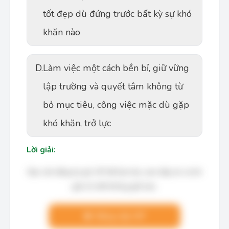
tốt đẹp dù đứng trước bất kỳ sự khó
khăn nào
D.
Làm việc một cách bền bỉ, giữ vững
lập trường và quyết tâm không từ
bỏ mục tiêu, công việc mặc dù gặp
khó khăn, trở lực
Lời giải:
Bạn cần đăng ký gói VIP để làm bài, xem đáp án và lời
giải chi tiết không giới hạn.
Nâng cấp VIP