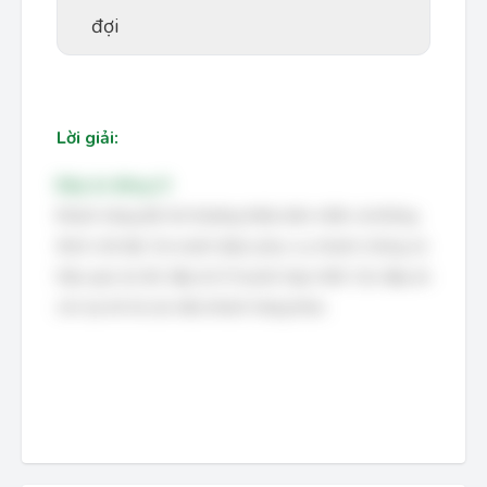
đợi
Lời giải:
Đáp án đúng: D
Khách hàng đòi hỏi thường thiếu kiên nhẫn và không
thích chờ đợi. Họ muốn được phục vụ nhanh chóng và
hiệu quả, do đó, đáp án D là phù hợp nhất. Các đáp án
còn lại mô tả các kiểu khách hàng khác.