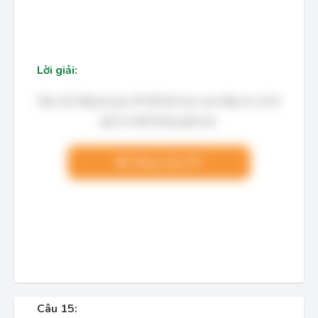
Lời giải:
Bạn cần đăng ký gói VIP để làm bài, xem đáp án và lời
giải chi tiết không giới hạn.
Nâng cấp VIP
Câu 15: