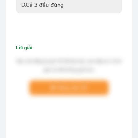
D.
Cả 3 đều đúng
Lời giải:
Bạn cần đăng ký gói VIP để làm bài, xem đáp án và lời
giải chi tiết không giới hạn.
Nâng cấp VIP