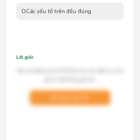
D.
Các yếu tố trên đều đúng
Lời giải:
Bạn cần đăng ký gói VIP để làm bài, xem đáp án và lời
giải chi tiết không giới hạn.
Nâng cấp VIP