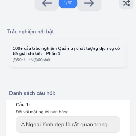
1
/
50
Trắc nghiệm nổi bật:
100+ câu trắc nghiệm Quản trị chất lượng dịch vụ có
10
lời giải chi tiết - Phần 1
lờ
50
câu hỏi
60
phút
Danh sách câu hỏi:
Câu 1:
Đối với một người bán hàng:
A.
Ngoại hình đẹp là rất quan trọng