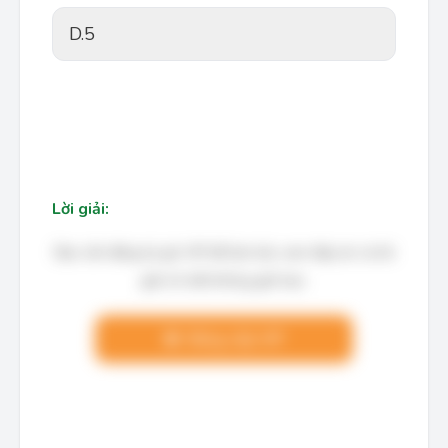
D.
5
Lời giải:
Bạn cần đăng ký gói VIP để làm bài, xem đáp án và lời
giải chi tiết không giới hạn.
Nâng cấp VIP