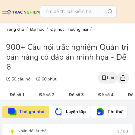
Trang chủ
Đại học
Đại học Thương mại
900+ Câu hỏi trắc nghiệm Quản trị
bán hàng có đáp án minh họa - Đề
6
Lưu
50 câu hỏi
60 phút
Đề số 1
Đề số 2
Đề số 3
Đề số 4
Đề 
Thẻ ghi nhớ
Luyện tập
Thi thử
Nhấn để lật thẻ
Đáp án
1 / 50