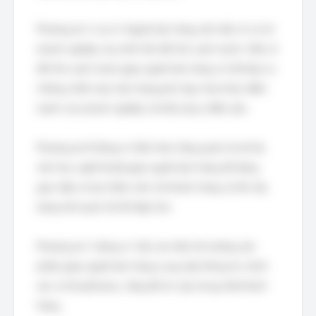
Phương án A sai vì: Người bán hàng cần hiểu rõ cả về
doanh nghiệp của mình lẫn đối thủ cạnh tranh. Hiểu rõ
đối thủ cạnh tranh giúp người bán hàng có thể đưa ra
những chiến lược bán hàng phù hợp, khai thác điểm
mạnh của doanh nghiệp và khắc phục điểm yếu.
Phương án B đúng vì: Kiến thức tổng quát về xã hội,
văn hóa, nghệ thuật giúp người bán hàng dễ dàng
giao tiếp và tạo thiện cảm với khách hàng, từ đó xây
dựng mối quan hệ tốt đẹp hơn.
Phương án C đúng vì: Việc am hiểu thị trường sản
phẩm giúp người bán hàng cung cấp thông tin chính
xác và thuyết phục, tăng độ tin cậy trong mắt khách
hàng.