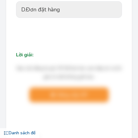
D.
Đơn đặt hàng
Lời giải:
Bạn cần đăng ký gói VIP để làm bài, xem đáp án và lời
giải chi tiết không giới hạn.
Nâng cấp VIP
Danh sách đề