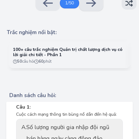
1
/
50
Trắc nghiệm nổi bật:
100+ câu trắc nghiệm Quản trị chất lượng dịch vụ có
10
lời giải chi tiết - Phần 1
lờ
50
câu hỏi
60
phút
Danh sách câu hỏi:
Câu 1:
Cuộc cách mạng thông tin bùng nổ dẫn đến hệ quả:
A.
Số lượng người gia nhập đội ngũ
bán hàng ngày càng đông đảo