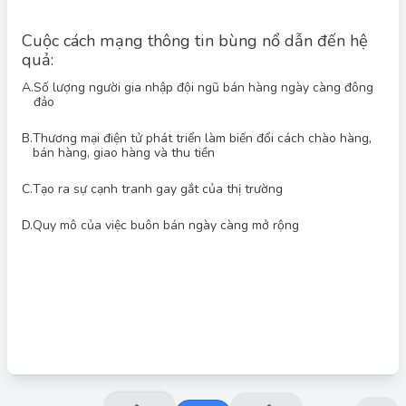
Cuộc cách mạng thông tin bùng nổ dẫn đến hệ
quả:
A.
Số lượng người gia nhập đội ngũ bán hàng ngày càng đông
đảo
Đáp án đúng: B
B.
Thương mại điện tử phát triển làm biến đổi cách chào hàng,
Cuộc cách mạng thông tin, với sự bùng nổ của Internet và các
bán hàng, giao hàng và thu tiền
công nghệ liên quan, đã tạo điều kiện cho thương mại điện tử
phát triển mạnh mẽ. Thương mại điện tử làm thay đổi hoàn toàn
cách thức các doanh nghiệp chào hàng, bán hàng, giao hàng
C.
Tạo ra sự cạnh tranh gay gắt của thị trường
và thu tiền. Các phương án còn lại (A, C, D) là những hệ quả có
thể xảy ra trong môi trường kinh doanh nói chung, nhưng
D.
Quy mô của việc buôn bán ngày càng mở rộng
không phải là hệ quả trực tiếp và đặc trưng nhất của cuộc cách
mạng thông tin như phương án B.