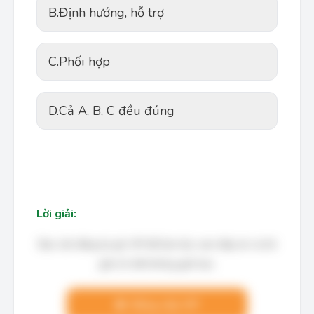
B.
Định hướng, hỗ trợ
C.
Phối hợp
D.
Cả A, B, C đều đúng
Lời giải:
Bạn cần đăng ký gói VIP để làm bài, xem đáp án và lời
giải chi tiết không giới hạn.
Nâng cấp VIP