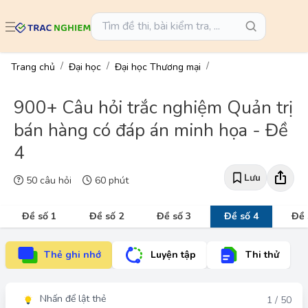
Trang chủ
Đại học
Đại học Thương mại
900+ Câu hỏi trắc nghiệm Quản trị
bán hàng có đáp án minh họa - Đề
4
Lưu
50 câu hỏi
60 phút
Đề số 1
Đề số 2
Đề số 3
Đề số 4
Đề 
Thẻ ghi nhớ
Luyện tập
Thi thử
Nhấn để lật thẻ
Đáp án
1 / 50