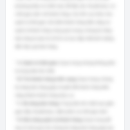
phương pháp và chiến lược để tiếp cận, thuyết phục và
chốt giao dịch với khách hàng. Các lĩnh vực khác như
quản trị thời gian, tìm kiếm khách hàng tiềm năng và
quản lý khách hàng cũng quan trọng, nhưng kỹ năng
bán hàng là yếu tố cốt lõi và trực tiếp nhất ảnh hưởng
đến hiệu quả bán hàng.
*
A. Quản trị thời gian:
Quan trọng nhưng không phải
là trọng tâm lớn nhất.
*
B. Tìm khách hàng triển vọng:
Quan trọng, nhưng
kỹ năng bán hàng giúp chuyển đổi khách hàng tiềm
năng thành khách hàng thực sự.
*
C. Kỹ năng bán hàng:
Trọng tâm lớn nhất, bao gồm
giao tiếp, thuyết phục, đàm phán và chốt giao dịch.
*
D. Khả năng quản lý khách hàng:
Quan trọng để
duy trì mối quan hệ, nhưng kỹ năng bán hàng giúp tạo