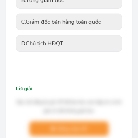
B.
Tổng giám đốc
C.
Giám đốc bán hàng toàn quốc
D.
Chủ tịch HĐQT
Lời giải:
Bạn cần đăng ký gói VIP để làm bài, xem đáp án và lời
giải chi tiết không giới hạn.
Nâng cấp VIP