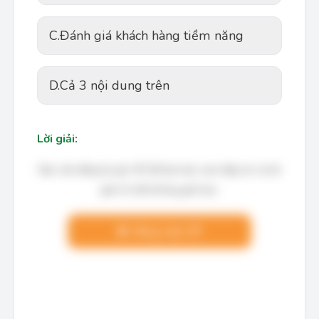
C.
Đánh giá khách hàng tiềm năng
D.
Cả 3 nội dung trên
Lời giải:
Bạn cần đăng ký gói VIP để làm bài, xem đáp án và lời
giải chi tiết không giới hạn.
Nâng cấp VIP