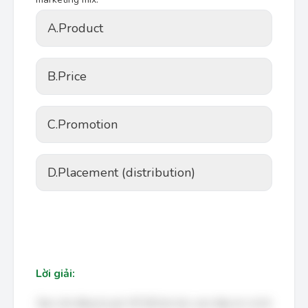
A.
Product
B.
Price
C.
Promotion
D.
Placement (distribution)
Lời giải:
Bạn cần đăng ký gói VIP để làm bài, xem đáp án và lời