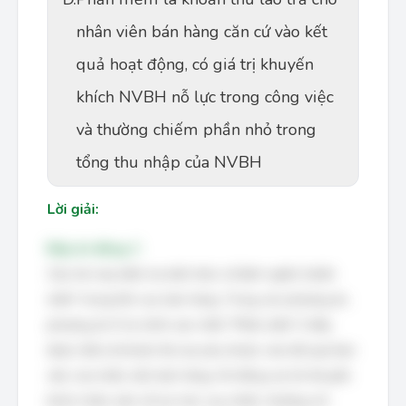
nhân viên bán hàng căn cứ vào kết
quả hoạt động, có giá trị khuyến
khích NVBH nỗ lực trong công việc
và thường chiếm phần nhỏ trong
tổng thu nhập của NVBH
Lời giải:
Đáp án đúng: C
Câu hỏi này kiểm tra kiến thức về định nghĩa "phần
mềm" trong lĩnh vực bán hàng. Trong các phương án,
phương án D là chính xác nhất. "Phần mềm" ở đây
được hiểu là khoản thù lao phụ thuộc vào kết quả làm
việc của nhân viên bán hàng. Nó đóng vai trò khuyến
khích nhân viên nỗ lực hơn, tuy nhiên, thường chỉ