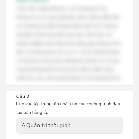
Cuộc cách mạng thông tin, với sự bùng nổ của
Internet và các công nghệ liên quan, đã tạo điều kiện
cho thương mại điện tử phát triển mạnh mẽ. Thương
mại điện tử làm thay đổi hoàn toàn cách thức các
doanh nghiệp chào hàng, bán hàng, giao hàng và thu
tiền. Các phương án còn lại (A, C, D) là những hệ quả
có thể xảy ra trong môi trường kinh doanh nói chung,
nhưng không phải là hệ quả trực tiếp và đặc trưng
nhất của cuộc cách mạng thông tin như phương án B.
Câu 2:
Lĩnh vực tập trung lớn nhất cho các chương trình đào
tạo bán hàng là:
A.
Quản trị thời gian