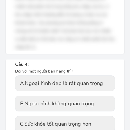
chiếm một phần nhỏ trong tổng thu nhập của họ, vì
thu nhập chính thường đến từ lương cơ bản và các
khoản khác. Các phương án khác không đúng vì
chúng mô tả "phần mềm" là khoản thù lao cho nhiệm
vụ đặc biệt (A, B) hoặc cho rằng nó chiếm phần lớn thu
nhập (B, C).
Câu 4:
Đối với một người bán hang thì?
A.
Ngoại hình đẹp là rất quan trọng
B.
Ngoại hình không quan trọng
C.
Sức khỏe tốt quan trọng hơn