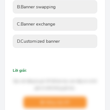
B.
Banner swapping
C.
Banner exchange
D.
Customized banner
Lời giải:
Bạn cần đăng ký gói VIP để làm bài, xem đáp án và lời
giải chi tiết không giới hạn.
Nâng cấp VIP