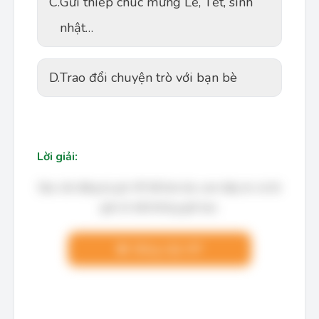
C.
Gửi thiếp chúc mừng Lễ, Tết, sinh
nhật…
D.
Trao đổi chuyện trò với bạn bè
Lời giải:
Bạn cần đăng ký gói VIP để làm bài, xem đáp án và lời
giải chi tiết không giới hạn.
Nâng cấp VIP