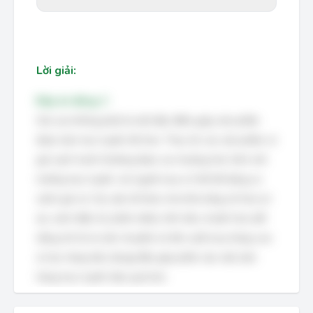
Lời giải:
Đáp án đúng: C
Giá cao không phải là một đặc điểm giúp sản phẩm
được bán trực tuyến tốt hơn. Thực tế, các sản phẩm có
giá cạnh tranh thường được ưa chuộng hơn trên môi
trường trực tuyến, nơi người mua có thể dễ dàng so
sánh giá cả. Các yếu tố khác như khả năng số hóa (ví
dụ: sách điện tử, phần mềm), tính tiêu chuẩn hóa (dễ
dàng mô tả và vận chuyển) và tần suất mua hàng cao
(ví dụ: hàng tiêu dùng) đều góp phần vào việc bán
hàng trực tuyến hiệu quả hơn.