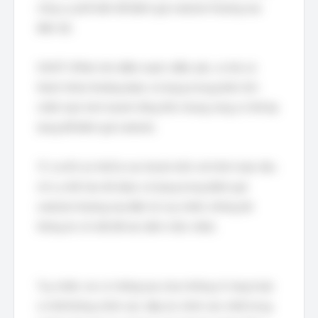
công cụ phổ biến để đánh giá website thương mại
điện tử).
SWOT (Phân tích điểm mạnh, điểm yếu, cơ hội và
thách thức) thường được sử dụng trong phân tích
chiến lược kinh doanh tổng thể, nhưng cũng có thể áp
dụng để đánh giá website.
7C và 4N (có thể là các khuôn khổ, mô hình hoặc tiêu
chí cụ thể nào đó được sử dụng trong đánh giá
website thương mại điện tử, tuy nhiên, không đủ
thông tin chi tiết để xác định chắc chắn).
Tuy nhiên, do có những lựa chọn không rõ ràng hoặc
có thể không chính xác, đáp án chính xác nhất trong