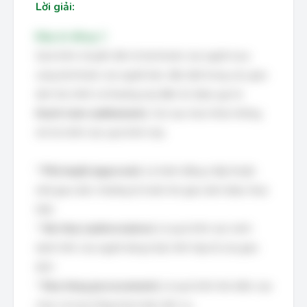
Lời giải:
Đáp án đúng: C
Quá trình chuyển tiền từ tài khoản của người mua
sang tài khoản của người bán, đặc biệt trong các giao
dịch tài chính và thương mại điện tử, được gọi là
thanh toán (settlement)
. Các lựa chọn khác không
mô tả chính xác quá trình này:
*
Phê duyệt (approval):
Là hành động chấp thuận
một giao dịch, thường là trước khi giao dịch được thực
hiện.
*
Xác thực (authorization):
Là quá trình xác minh
danh tính của người dùng hoặc tính hợp lệ của giao
dịch.
*
Mua hàng (procurement):
Là quá trình tìm kiếm, lựa
chọn và mua hàng hóa hoặc dịch vụ.