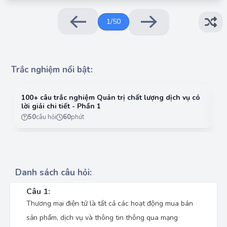
1
/
50
Trắc nghiệm nổi bật:
100+ câu trắc nghiệm Quản trị chất lượng dịch vụ có
10
lời giải chi tiết - Phần 1
lờ
50
câu hỏi
60
phút
Danh sách câu hỏi:
Câu 1:
Thương mại điện tử là tất cả các hoạt động mua bán
sản phẩm, dịch vụ và thông tin thông qua mạng