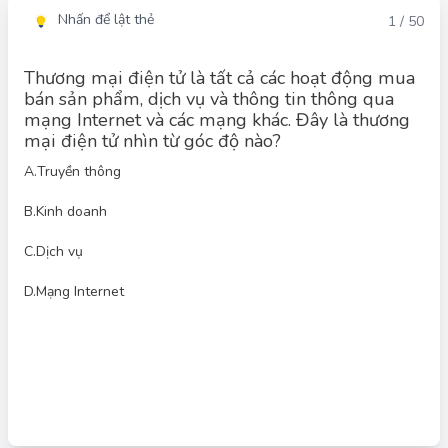
Nhấn để lật thẻ
Đáp án
1 / 50
Thương mại điện tử là tất cả các hoạt động mua
bán sản phẩm, dịch vụ và thông tin thông qua
mạng Internet và các mạng khác. Đây là thương
mại điện tử nhìn từ góc độ nào?
A.
Truyền thông
Đáp án đúng: D
B.
Kinh doanh
Định nghĩa thương mại điện tử là tất cả các hoạt động mua bán
sản phẩm, dịch vụ và thông tin thông qua mạng Internet và các
C.
Dịch vụ
mạng khác nhấn mạnh vào việc sử dụng Internet như một nền
tảng. Vậy đáp án đúng là: D. Mạng Internet.
D.
Mạng Internet