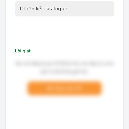
D.
Liên kết catalogue
Lời giải:
Bạn cần đăng ký gói VIP để làm bài, xem đáp án và lời
giải chi tiết không giới hạn.
Nâng cấp VIP