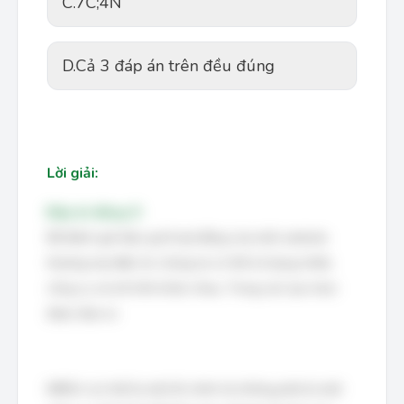
C.
7C;4N
D.
Cả 3 đáp án trên đều đúng
Lời giải:
Đáp án đúng: D
Để đánh giá hiệu quả hoạt động của một website
thương mại điện tử, chúng ta có thể sử dụng nhiều
công cụ và mô hình khác nhau. Trong các lựa chọn
được đưa ra:
IMBSA (có thể là một lỗi chính tả, không phải là một