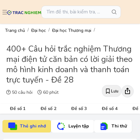
Trang chủ
Đại học
Đại học Thương mại
400+ Câu hỏi trắc nghiệm Thương
mại điện tử căn bản có lời giải theo
mô hình kinh doanh và thanh toán
trực tuyến - Đề 28
Lưu
50 câu hỏi
60 phút
Đề số 1
Đề số 2
Đề số 3
Đề số 4
Đề 
Thẻ ghi nhớ
Luyện tập
Thi thử