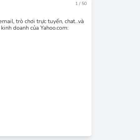
Đáp án
1 / 50
mail, trò chơi trực tuyến, chat…và
 kinh doanh của Yahoo.com:
Đáp án đúng: D
in tức, email, trò chơi, chat và công cụ tìm
ư một điểm truy cập duy nhất, tập hợp nhiều
ời dùng. Do đó, mô hình kinh doanh phù hợp
nhất là "Cổng thông tin".