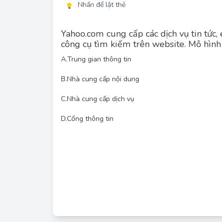
Nhấn để lật thẻ
Yahoo.com cung cấp các dịch vụ tin tức, e
công cụ tìm kiếm trên website. Mô hình
A.
Trung gian thông tin
B.
Nhà cung cấp nội dung
C.
Nhà cung cấp dịch vụ
Yahoo.com cung cấp nhiều dịch vụ khác nhau như t
kiếm. Điều này cho thấy Yahoo.com hoạt động nh
D.
Cổng thông tin
nguồn thông tin và dịch vụ khác nhau cho ngư