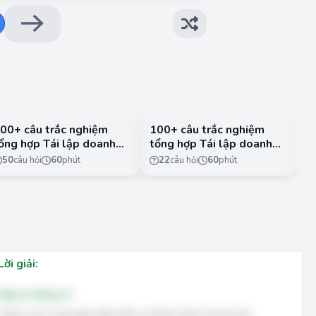
00+ câu trắc nghiệm
100+ câu trắc nghiệm
3
ổng hợp Tái lập doanh
tổng hợp Tái lập doanh
V
ghiệp có đáp án - Phần
nghiệp có đáp án - Phần
k
50
câu hỏi
60
phút
22
câu hỏi
60
phút
2
c
1
Lời giải:
Đáp án đúng: D
Yahoo.com cung cấp nhiều dịch vụ khác nhau như tin tức,