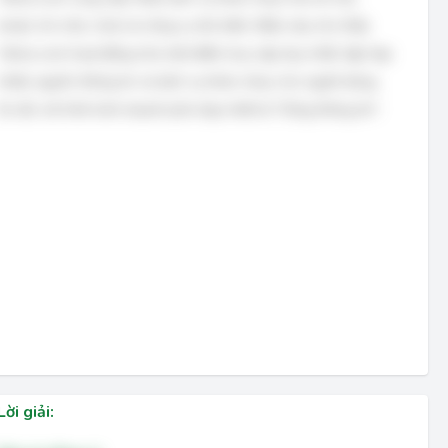
email, trò chơi, chat và công cụ tìm kiếm. Điều này cho thấy
Yahoo.com hoạt động như một điểm truy cập duy nhất, tập hợp
nhiều nguồn thông tin và dịch vụ khác nhau cho người dùng.
Do đó, mô hình kinh doanh phù hợp nhất là "Cổng thông tin".
Lời giải: