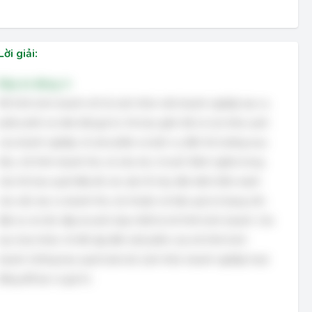
Lời giải:
Đáp án đúng: A
Mô hình kinh doanh mô tả cách thức một doanh nghiệp tạo ra,
phân phối và nắm bắt giá trị. Nó bao gồm tất cả các khía cạnh
của doanh nghiệp, từ sản phẩm và dịch vụ đến thị trường mục
tiêu, mô hình doanh thu và cấu trúc chi phí. Định nghĩa trong
câu hỏi bao quát đầy đủ các yếu tố này, đặc biệt nhấn mạnh
vào việc tạo ra doanh thu, lợi nhuận và hiệu quả sử dụng vốn
đầu tư, do đó, đáp án phù hợp nhất là mô hình kinh doanh. Các
lựa chọn khác chỉ đề cập đến một phần của mô hình kinh
doanh, không bao quát toàn bộ cách thức doanh nghiệp hoạt
động để tạo ra giá trị.