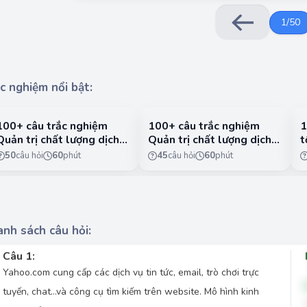
1
/
50
c nghiệm nổi bật:
100+ câu trắc nghiệm
100+ câu trắc nghiệm
1
Quản trị chất lượng dịch
Quản trị chất lượng dịch
t
vụ có lời giải chi tiết -
vụ có lời giải chi tiết -
n
50
câu hỏi
60
phút
45
câu hỏi
60
phút
Phần 1
Phần 2
1
nh sách câu hỏi:
Câu 1:
Yahoo.com cung cấp các dịch vụ tin tức, email, trò chơi trực
tuyến, chat…và công cụ tìm kiếm trên website. Mô hình kinh