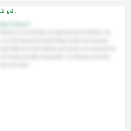
Lời giải:
Đáp án đúng: B
Walmart.com là một phần của tập đoàn bán lẻ Walmart, vốn
có cả cửa hàng vật lý (truyền thống) và kênh bán hàng trực
tuyến (điện tử). Do đó, Walmart.com là một ví dụ về loại hình tổ
chức thương mại điện tử từng phần, vì nó kết hợp cả hai hình
thức kinh doanh.