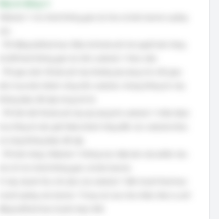
Đáp án đúng: A
Website Y cho thuê không gian ảo hóa và bán banner quảng
cáo.
- Phí đăng ký/thuê bao: Đây là khoản phí mà người bán hàng
trả để thuê không gian ảo trên website Y theo năm.
- Phí giao dịch: Khoản phí này thường áp dụng cho mỗi giao
dịch mua bán thành công trên website, nhưng thông tin này
không được đề cập trong mô tả.
- Phí liên kết: Khoản phí này áp dụng khi website Y nhận được
hoa hồng từ việc giới thiệu khách hàng đến các website khác,
và cũng không được đề cập.
- Phí bán hàng: Website Y không trực tiếp bán sản phẩm nào,
mà chỉ cho thuê không gian và bán banner.
Vì vậy, doanh thu chủ yếu của website Y đến từ phí thuê bao
và phí quảng cáo banner. Trong các lựa chọn được đưa ra, phí
đăng ký/thuê bao là phù hợp nhất.