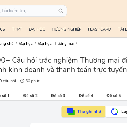
CS
THPT
ĐẠI HỌC
HƯỚNG NGHIỆP
FLASHCARD
TÀI 
ang chủ
Đại học
Đại học Thương mại
0+ Câu hỏi trắc nghiệm Thương mại điệ
nh kinh doanh và thanh toán trực tuyến
 câu hỏi
60 phút
 số 1
Đề số 2
Đề số 3
Đề số 4
Đề số 5
Thẻ ghi nhớ
Lu