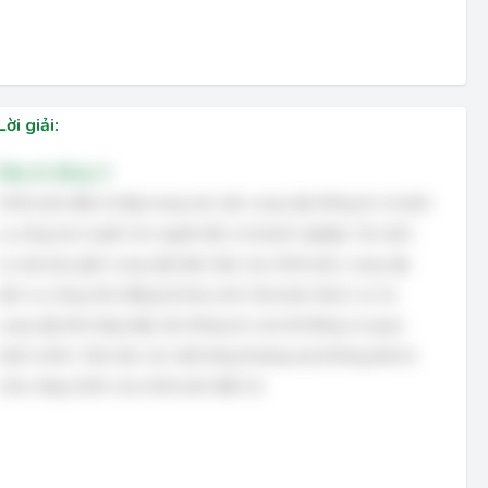
Lời giải:
Đáp án đúng: A
Chính phủ điện tử tập trung vào việc cung cấp thông tin và dịch
vụ công trực tuyến cho người dân và doanh nghiệp. Các dịch
vụ này bao gồm cung cấp biểu mẫu của chính phủ, cung cấp
dịch vụ công (như đăng ký khai sinh, khai báo thuế, v.v.) và
cung cấp khả năng tiếp cận thông tin của hệ thống cơ quan
hành chính. Việc bán các mặt hàng thương mại không phải là
chức năng chính của chính phủ điện tử.