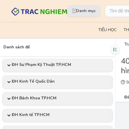
Danh mục
TIỂU HỌC
TH
Tr
Danh sách đề
40
ĐH Sư Phạm Kỹ Thuật TP.HCM
hì
ĐH Kinh Tế Quốc Dân
50
Đề
ĐH Bách Khoa TP.HCM
ĐH Kinh tế TP.HCM