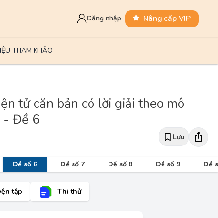
Nâng cấp VIP
Đăng nhập
LIỆU THAM KHẢO
n tử căn bản có lời giải theo mô
 - Đề 6
Lưu
Đề số 6
Đề số 7
Đề số 8
Đề số 9
Đề s
yện tập
Thi thử