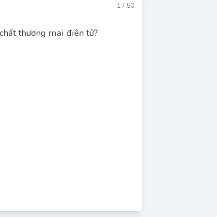
Đáp án
1 / 50
chất thương mại điện tử?
Đáp án đúng: D
ệc thực hiện các hoạt động kinh doanh thông
 gồm nhiều khía cạnh như mua bán trực tuyến
g (Cyber Trade) và các hoạt động kinh doanh
t cả các cách gọi A, B và C đều liên quan đến
m cách gọi "không đúng bản chất" của thương
 mại điện tử, nên câu D (Các câu trả lời trên
 trong các câu A, B, C phải là đáp án đúng.
ệm rộng nhất, bao trùm cả thương mại điện tử
hệ điện tử. "Online Trade" và "Cyber Trade"
n, nhưng "Cyber Trade" có vẻ ít phổ biến và
de" có thể được xem là cách gọi ít chính xác
nhất trong ba cách gọi đã cho.