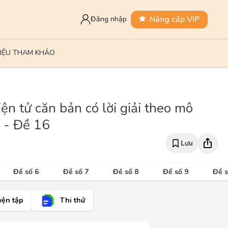
Nâng cấp VIP
Đăng nhập
LIỆU THAM KHẢO
n tử căn bản có lời giải theo mô
n - Đề 16
Lưu
Đề số 6
Đề số 7
Đề số 8
Đề số 9
Đề s
yện tập
Thi thử