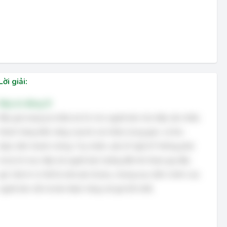
Lời giải:
Đáp án đúng: B
Đấu giá mang lại nhiều lợi ích cho người bán như tiếp cận nhiều
khách hàng tiềm năng, loại bỏ các khâu trung gian, và thu
được tiền nhanh chóng. Tuy nhiên, yếu tố "giải trí" không phải
là lợi ích trực tiếp mà người bán hướng đến khi tham gia đấu
giá. Giải trí có thể là một yếu tố phụ, nhưng mục đích chính của
người bán vẫn là bán được hàng với giá tốt nhất.