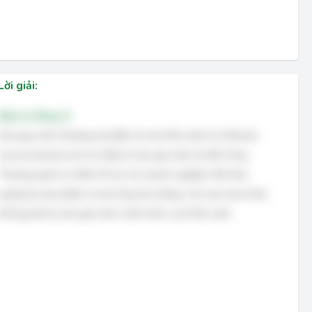
Lời giải:
Đáp án đúng: D
Sàn giao dịch thương mại điện tử của Nhà nước là VnEmart
(www.vnemart.com.vn). Đây là sàn giao dịch do Bộ Công
Thương quản lý, nhằm hỗ trợ các doanh nghiệp Việt Nam
quảng bá sản phẩm và mở rộng thị trường. Các lựa chọn khác
không phải là sàn giao dịch chính thức của Nhà nước.