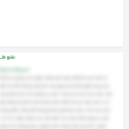
Lời giải:
Đáp án đúng: D
Banner quảng cáo ngẫu nhiên phù hợp nhất khi mục tiêu là
tiếp cận đối tượng rộng lớn, đa dạng mà không tập trung vào
một phân khúc thị trường cụ thể. Trong các lựa chọn trên, việc
giới thiệu bộ phim mới là phù hợp nhất với mục tiêu này, vì nó
hướng đến nhiều đối tượng khán giả khác nhau. Các lựa chọn
A, B và C đều nhắm mục tiêu đến các nhóm đối tượng cụ thể
(đoạn thị trường hẹp, người muốn nâng cấp máy tính, người