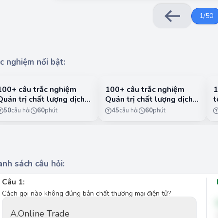
1
/
50
c nghiệm nổi bật:
100+ câu trắc nghiệm
100+ câu trắc nghiệm
1
Quản trị chất lượng dịch
Quản trị chất lượng dịch
t
vụ có lời giải chi tiết -
vụ có lời giải chi tiết -
n
50
câu hỏi
60
phút
45
câu hỏi
60
phút
Phần 1
Phần 2
1
nh sách câu hỏi:
Câu 1:
Cách gọi nào không đúng bản chất thương mại điện tử?
A.
Online Trade