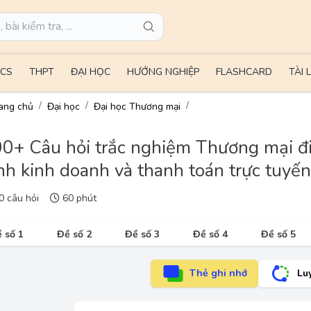
CS
THPT
ĐẠI HỌC
HƯỚNG NGHIỆP
FLASHCARD
TÀI 
ang chủ
Đại học
Đại học Thương mại
0+ Câu hỏi trắc nghiệm Thương mại điệ
nh kinh doanh và thanh toán trực tuyế
 câu hỏi
60 phút
 số 1
Đề số 2
Đề số 3
Đề số 4
Đề số 5
Thẻ ghi nhớ
Lu