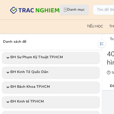
Danh mục
TIỂU HỌC
TH
Tr
Danh sách đề
40
ĐH Sư Phạm Kỹ Thuật TP.HCM
hì
ĐH Kinh Tế Quốc Dân
50
Đề
ĐH Bách Khoa TP.HCM
ĐH Kinh tế TP.HCM