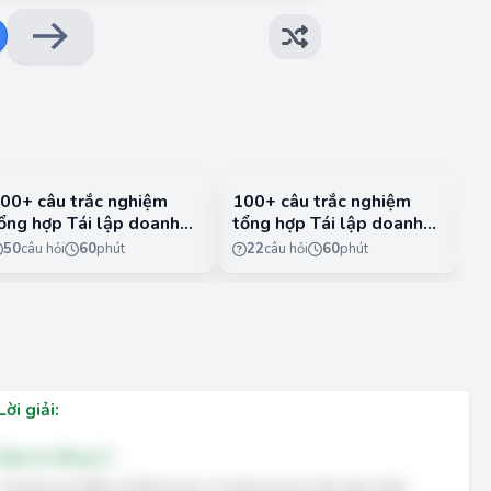
00+ câu trắc nghiệm
100+ câu trắc nghiệm
3
ổng hợp Tái lập doanh
tổng hợp Tái lập doanh
V
ghiệp có đáp án - Phần
nghiệp có đáp án - Phần
k
50
câu hỏi
60
phút
22
câu hỏi
60
phút
2
c
1
Lời giải:
Đáp án đúng: D
Thương mại điện tử (Electronic Commerce) là việc thực hiện