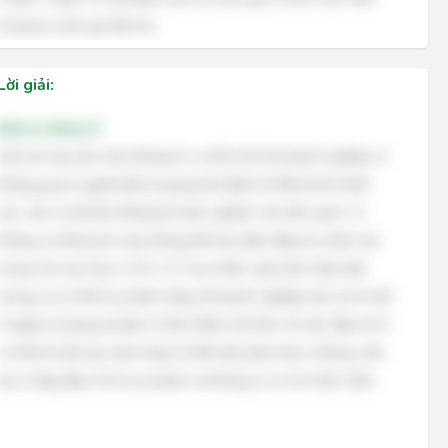
trong ba cách gọi đã cho.
Lời giải:
Đáp án đúng: D
Câu hỏi này yêu cầu thông tin cụ thể về tỷ lệ doanh nghiệp có
không quá 4 người biết sử dụng thư điện tử. Để trả lời chính
xác, cần có dữ liệu thống kê hoặc nghiên cứu liên quan. Vì
không có thông tin này, không thể xác định đáp án chính xác
trong các lựa chọn A, B, C, D. Tuy nhiên, dựa trên hiểu biết
chung, ta có thể suy đoán rằng số doanh nghiệp nhỏ (có ít hơn
4 người sử dụng email) có thể chiếm tỷ lệ lớn. Do đó, đáp án D
có thể là một lựa chọn hợp lý nhất nếu phải chọn. Nhưng, cần
lưu ý rằng đây chỉ là suy đoán và không có cơ sở chắc chắn.