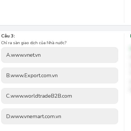
Câu 3:
Chỉ ra sàn giao dịch của Nhà nước?
A.
www.vnet.vn
B.
www.Export.com.vn
C.
www.worldtradeB2B.com
D.
www.vnemart.com.vn