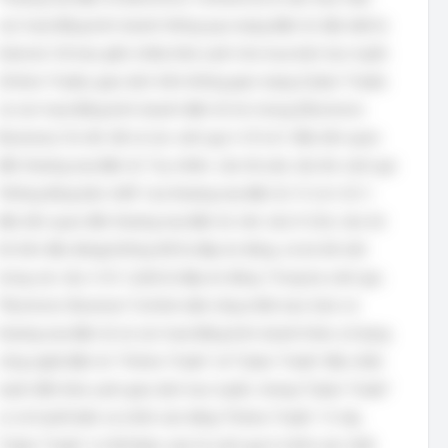
các hoạt động kinh doanh thông qua mạng điện tử, đặc biệt là
Internet. Nó bao gồm nhiều khía cạnh như mua bán trực tuyến
(Online Trade), giao dịch trên không gian mạng (Cyber Trade)
và các hoạt động kinh doanh điện tử nói chung (Electronic
Business). Do đó, tất cả các cách gọi A, B và C đều liên quan
đến thương mại điện tử. Tuy nhiên, câu hỏi yêu cầu tìm cách gọi
"không đúng bản chất" của thương mại điện tử. Vì cả A, B, C
đều liên quan đến thương mại điện tử, nên câu D (Các câu trả
lời trên đều đúng) không thể là đáp án đúng, và do đó một
trong các câu A, B, C phải là đáp án đúng. Trong ba cách gọi,
"Electronic Business" là khái niệm rộng nhất, bao trùm cả
thương mại điện tử và các hoạt động kinh doanh khác sử dụng
công nghệ điện tử. "Online Trade" và "Cyber Trade" đều nhấn
mạnh đến khía cạnh giao dịch trực tuyến, nhưng "Cyber Trade"
có vẻ ít phổ biến và chính xác bằng "Online Trade". Vì vậy,
"Cyber Trade" có thể được xem là cách gọi ít chính xác nhất