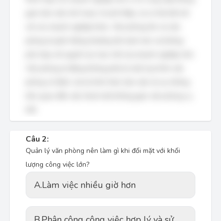
gian làm việc linh hoạt, chi phí thấp, và cơ hội kết nối
với các doanh nghiệp khác. Văn phòng lớn và văn
phòng truyền thống thường tốn kém hơn và không
phù hợp với nguồn lực hạn chế của doanh nghiệp nhỏ.
Văn phòng di động không phải là một loại hình văn
phòng cố định, mà là hình thức làm việc từ xa, không
liên quan đến việc thuê một không gian văn phòng cụ
thể.
Câu 2:
Quản lý văn phòng nên làm gì khi đối mặt với khối
lượng công việc lớn?
A.
Làm việc nhiều giờ hơn
B.
Phân công công việc hợp lý và sử