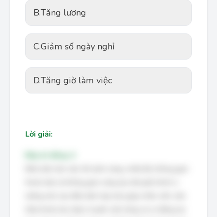
B.
Tăng lương
C.
Giảm số ngày nghỉ
D.
Tăng giờ làm việc
Lời giải:
Đáp án đúng: A
Điều kiện làm việc tốt (ánh sáng, nhiệt độ, không gian
thoải mái) và không gian sáng tạo (khuyến khích ý
tưởng mới, tạo điều kiện hợp tác) giúp nhân viên cảm
thấy thoải mái, được truyền cảm hứng và có động lực