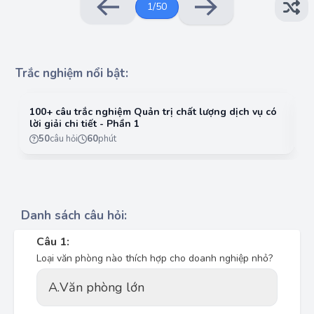
1
/
50
Trắc nghiệm nổi bật:
100+ câu trắc nghiệm Quản trị chất lượng dịch vụ có
10
lời giải chi tiết - Phần 1
lờ
50
câu hỏi
60
phút
Danh sách câu hỏi:
Câu 1:
Loại văn phòng nào thích hợp cho doanh nghiệp nhỏ?
A.
Văn phòng lớn