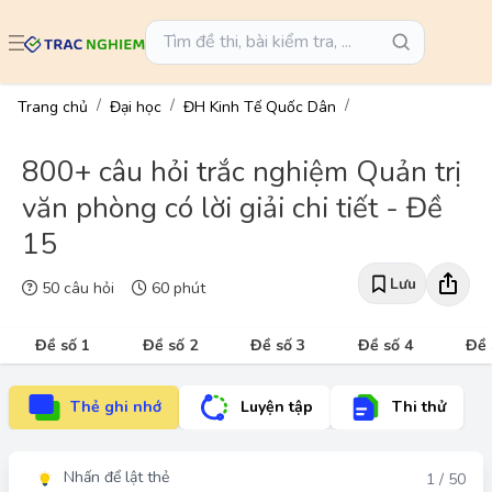
Trang chủ
Đại học
ĐH Kinh Tế Quốc Dân
800+ câu hỏi trắc nghiệm Quản trị
văn phòng có lời giải chi tiết - Đề
15
Lưu
50 câu hỏi
60 phút
Đề số 1
Đề số 2
Đề số 3
Đề số 4
Đề 
Thẻ ghi nhớ
Luyện tập
Thi thử
Nhấn để lật thẻ
Đáp án
1 / 50