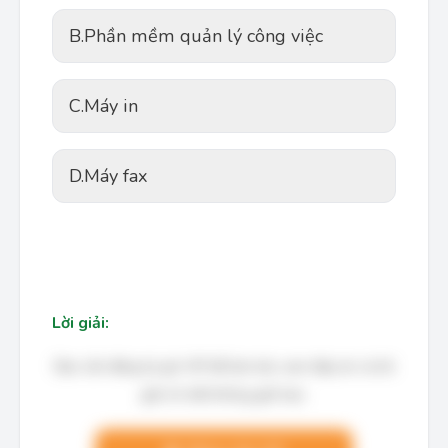
B.
Phần mềm quản lý công việc
C.
Máy in
D.
Máy fax
Lời giải:
Bạn cần đăng ký gói VIP để làm bài, xem đáp án và lời
giải chi tiết không giới hạn.