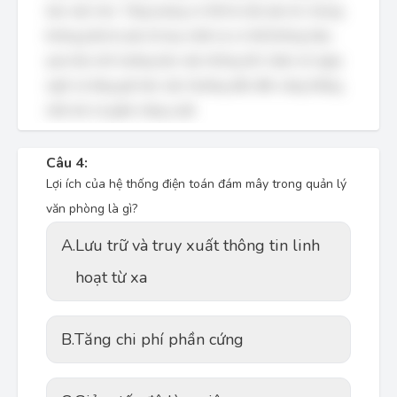
làm việc hơn. Tăng lương có thể là một yếu tố, nhưng
không phải là yếu tố duy nhất và có thể không hiệu
quả nếu môi trường làm việc không tốt. Giảm số ngày
nghỉ và tăng giờ làm việc thường dẫn đến căng thẳng,
mệt mỏi và giảm năng suất.
Câu 4:
Lợi ích của hệ thống điện toán đám mây trong quản lý
văn phòng là gì?
A.
Lưu trữ và truy xuất thông tin linh
hoạt từ xa
B.
Tăng chi phí phần cứng