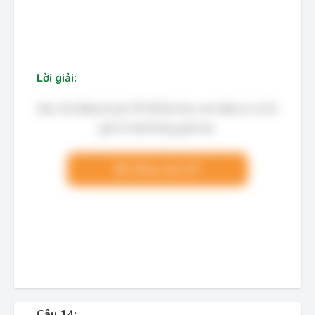
Lời giải:
Bạn cần đăng ký gói VIP để làm bài, xem đáp án và lời
giải chi tiết không giới hạn.
Nâng cấp VIP
Câu 14: