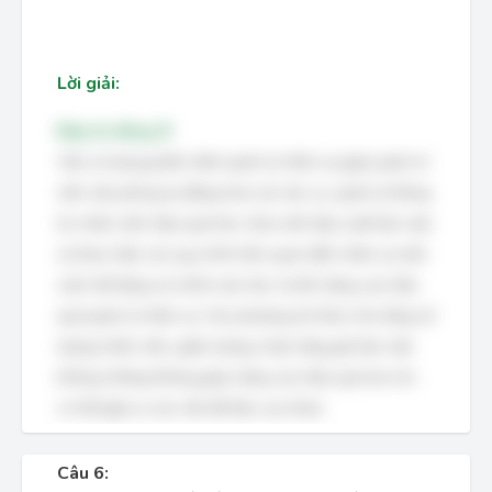
Lời giải:
Đáp án đúng: B
Việc sử dụng phần mềm quản lý nhân sự giúp quản trị
viên văn phòng tự động hóa các tác vụ, quản lý thông
tin nhân viên hiệu quả hơn, theo dõi hiệu suất làm việc
và thực hiện các quy trình liên quan đến nhân sự một
cách dễ dàng và chính xác hơn, từ đó nâng cao hiệu
quả quản lý nhân sự. Các phương án khác như tăng số
lượng nhân viên, giảm lương, hoặc tăng giờ làm việc
không những không giúp nâng cao hiệu quả mà còn
có thể gây ra các vấn đề tiêu cực khác.
Câu 6: