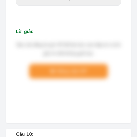
Lời giải:
Bạn cần đăng ký gói VIP để làm bài, xem đáp án và lời
giải chi tiết không giới hạn.
Nâng cấp VIP
Câu 10: