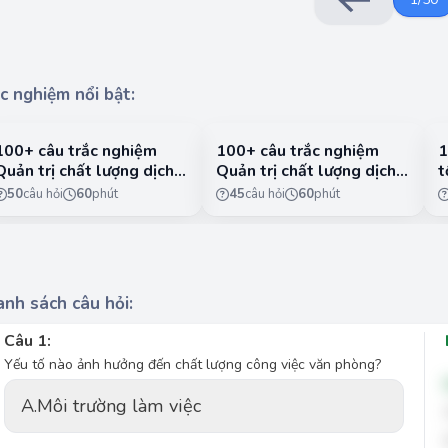
c nghiệm nổi bật:
100+ câu trắc nghiệm
100+ câu trắc nghiệm
1
Quản trị chất lượng dịch
Quản trị chất lượng dịch
t
vụ có lời giải chi tiết -
vụ có lời giải chi tiết -
n
50
câu hỏi
60
phút
45
câu hỏi
60
phút
Phần 1
Phần 2
1
nh sách câu hỏi:
Câu 1:
Yếu tố nào ảnh hưởng đến chất lượng công việc văn phòng?
A.
Môi trường làm việc