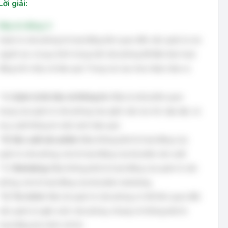
Lời giải:
Đáp án đúng: A
Quản trị văn phòng là hoạt động liên quan đến việc quản lý các
nguồn lực và quy trình trong một văn phòng để đảm bảo hoạt
động trôi chảy và hiệu quả. Trong các lựa chọn được đưa ra:
*
A. Quản lý tài liệu và thông tin:
Đây là một phần quan
trọng của quản trị văn phòng, bao gồm việc lưu trữ, sắp xếp, và
truy xuất thông tin một cách hiệu quả.
*
B. Sản xuất sản phẩm:
Đây không phải là hoạt động của
quản trị văn phòng, mà là hoạt động của bộ phận sản xuất.
*
C. Marketing:
Đây không phải là hoạt động của quản trị văn
phòng, mà là hoạt động của bộ phận marketing.
*
D. Tài chính:
Mặc dù quản trị văn phòng có thể liên quan đến
việc quản lý ngân sách văn phòng, nhưng nó không phải là
hoạt động tài chính cốt lõi.