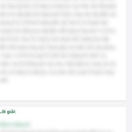
việc hiệu quả hơn. Kỹ năng và năng lực của nhân viên (B) quyết
định trực tiếp đến khả năng hoàn thành công việc. Địa điểm văn
phòng (C) có thể ảnh hưởng đến việc đi lại và sự thuận tiện,
nhưng ít tác động trực tiếp đến chất lượng công việc so với hai
yếu tố trên. Quy mô công ty (D) cũng ít ảnh hưởng trực tiếp
đến chất lượng công việc hàng ngày của nhân viên văn phòng.
Vì vậy, A và B là hai yếu tố chính ảnh hưởng lớn nhất. Tuy
nhiên, câu hỏi không yêu cầu chọn nhiều đáp án, trong các lựa
chọn, kỹ năng và năng lực của nhân viên là yếu tố quan trọng
nhất.
Lời giải:
Đáp án đúng: B