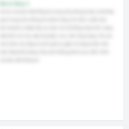
Đáp án đúng: A
Vai trò của bảo mật thông tin trong văn phòng là bảo vệ dữ liệu
quan trọng (như thông tin khách hàng, tài chính, chiến lược
kinh doanh) và đảm bảo an toàn cho hệ thống (máy tính, mạng
lưới) khỏi các truy cập trái phép, virus, tấn công mạng. Các lựa
chọn khác như tăng chi phí quản lý, giảm số lượng nhân viên,
hoặc tăng khối lượng công việc không phải là mục đích chính
của bảo mật thông tin.