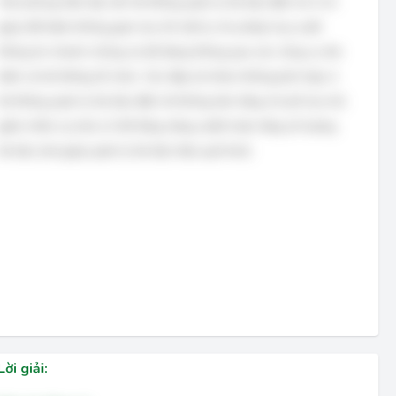
Văn phòng hiện đại cần hệ thống quản lý tài liệu điện tử vì nó
giúp tiết kiệm không gian lưu trữ vật lý, cho phép truy xuất
thông tin nhanh chóng và dễ dàng thông qua các công cụ tìm
kiếm và hệ thống tổ chức. Các đáp án khác không phù hợp vì
hệ thống quản lý tài liệu điện tử không làm tăng chi phí lưu trữ,
giảm nhân sự (mà có thể tăng năng suất) hoặc tăng số lượng
tài liệu (mà giúp quản lý tài liệu hiệu quả hơn).
Lời giải: