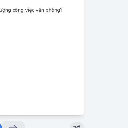
lượng công việc văn phòng?
Đáp án đúng: B
ởi nhiều yếu tố. Môi trường làm việc tốt (A)
 Kỹ năng và năng lực của nhân viên (B) quyết
ệc. Địa điểm văn phòng (C) có thể ảnh hưởng
 trực tiếp đến chất lượng công việc so với hai
ưởng trực tiếp đến chất lượng công việc hàng
 là hai yếu tố chính ảnh hưởng lớn nhất. Tuy
trong các lựa chọn, kỹ năng và năng lực của
nhân viên là yếu tố quan trọng nhất.