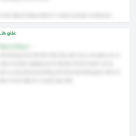
Do đó, đáp án đúng nhất là A. Quản lý tài liệu và thông tin.
Lời giải:
Đáp án đúng: C
Văn phòng ảo là một hình thức làm việc từ xa, cho phép các cá
nhân và doanh nghiệp duy trì một địa chỉ kinh doanh và các
dịch vụ văn phòng mà không cần thuê một không gian vật lý cố
định. Do đó, đáp án C là phù hợp nhất.