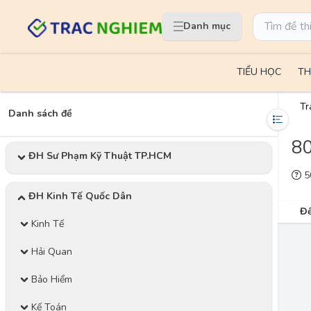
Danh mục
TIỂU HỌC
TH
Tr
Danh sách đề
80
ĐH Sư Phạm Kỹ Thuật TP.HCM
50
ĐH Kinh Tế Quốc Dân
Đề
Kinh Tế
Hải Quan
Bảo Hiểm
Kế Toán