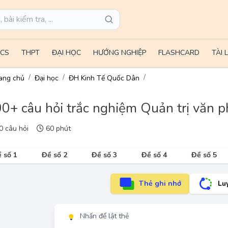
CS
THPT
ĐẠI HỌC
HƯỚNG NGHIỆP
FLASHCARD
TÀI 
ang chủ
Đại học
ĐH Kinh Tế Quốc Dân
0+ câu hỏi trắc nghiệm Quản trị văn phò
 câu hỏi
60 phút
 số 1
Đề số 2
Đề số 3
Đề số 4
Đề số 5
Thẻ ghi nhớ
Lu
Nhấn để lật thẻ