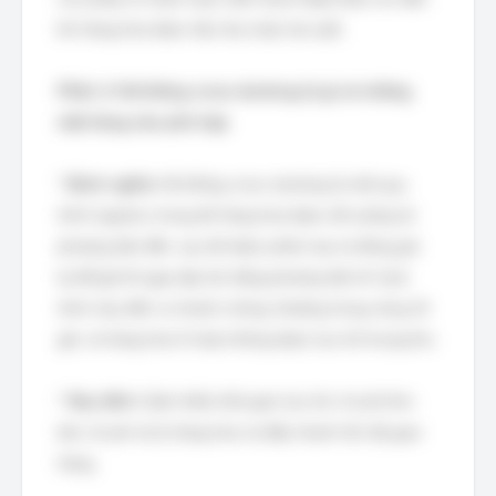
khi hàng hóa được tiêu thụ hoặc tái xuất.
Phần 2: Hệ thống cross-docking là gì và những
mặt hàng nào phù hợp
*
Định nghĩa:
Hệ thống cross-docking là một quy
trình logistics trong đó hàng hóa được dỡ xuống từ
phương tiện đến, sau đó được phân loại và đóng gói
lại để gửi đi ngay lập tức bằng phương tiện đi. Quá
trình này diễn ra nhanh chóng, thường trong vòng 24
giờ, và hàng hóa ít hoặc không được lưu trữ trong kho.
*
Mục đích:
Giảm thiểu thời gian lưu trữ, chi phí kho
bãi, chi phí xử lý hàng hóa và đẩy nhanh tốc độ giao
hàng.