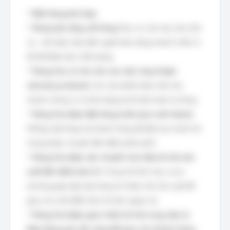
*
Mặt hàng phù hợp:
*
Hàng tươi sống, dễ hỏng:
Rau củ, trái cây, sữa, thịt,
cá... cần được đưa đến người tiêu dùng nhanh nhất có
thể để đảm bảo chất lượng.
*
Hàng hóa có nhu cầu cao, bán chạy (high-
velocity products):
Các sản phẩm được tiêu thụ
nhanh chóng, ít có khả năng bị lỗi thời hoặc hư hỏng.
*
Hàng hóa được đặt hàng trước (pre-sell items):
Những mặt hàng mà khách hàng đã đặt mua trước khi
chúng được chuyển đến điểm phân phối.
*
Hàng hóa được vận chuyển trực tiếp từ nhà sản
xuất đến điểm bán lẻ:
Trong mô hình này, cross-
docking giúp tập hợp hàng từ nhiều nhà sản xuất để
giao cho một điểm bán lẻ hoặc ngược lại.
*
Hàng hóa được giao nhận từ nhà cung cấp và
được đóng gói sẵn sàng để giao cho khách hàng