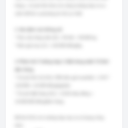
hàng + chi phí tồn kho) cho từng trường hợp và so
sánh để tìm ra phương án tối ưu nhất.
1. Xác định các thông số:
* Nhu cầu hàng năm (D) = 50 tấn = 50.000 kg
* Đơn giá mua (C) = 120.000 đồng/kg
2. Phân tích Trường hợp 1: Đặt hàng dưới 7,5 tấn/
đơn hàng.
* Chi phí tồn trữ (H1): 35% đơn giá mua/năm = 0.35 *
120.000 = 42.000 đồng/kg/năm
* Chi phí đặt hàng (S1) = 15,05 triệu đồng =
15.050.000 đồng/đơn hàng
Để tìm EOQ cho trường hợp này, ta sử dụng công
thức: