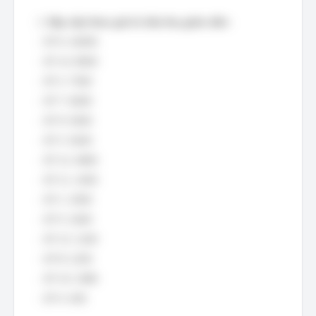
1.
Sắp xếp theo giá trị tiêu thụ giảm dần:
- SP 6: 16000
- SP 14: 8000
- SP 2: 7500
- SP 7: 6000
- SP 9: 5500
- SP 3: 5400
- SP 12: 4800
- SP 11: 1650
- SP 1: 2000
- SP 5: 1600
- SP 13: 1200
- SP 8: 1200
- SP 10: 1080
- SP 4: 400