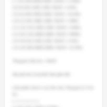
| 7 | 20 | 300 | 6000 | 6000 / 54235 ≈ 11.06% |
| 8 | 20 | 60 | 1200 | 1200 / 54235 ≈ 2.21% |
| 9 | 10 | 550 | 5500 | 5500 / 54235 ≈ 10.14% |
| 10 | 12 | 90 | 1080 | 1080 / 54235 ≈ 1.99% |
| 11 | 15 | 110 | 1650 | 1650 / 54235 ≈ 3.04% |
| 12 | 40 | 120 | 4800 | 4800 / 54235 ≈ 8.85% |
| 13 | 30 | 40 | 1200 | 1200 / 54235 ≈ 2.21% |
| 14 | 16 | 500 | 8000 | 8000 / 54235 ≈ 14.75% |
Tổng giá trị tiêu thụ = 54235.
Sắp xếp theo tỷ lệ phần trăm giảm dần:
| Sản phẩm | Giá trị 1 sp | Nhu cầu | Tổng giá trị | Tỷ lệ
% |
|---|---|---|---|---|