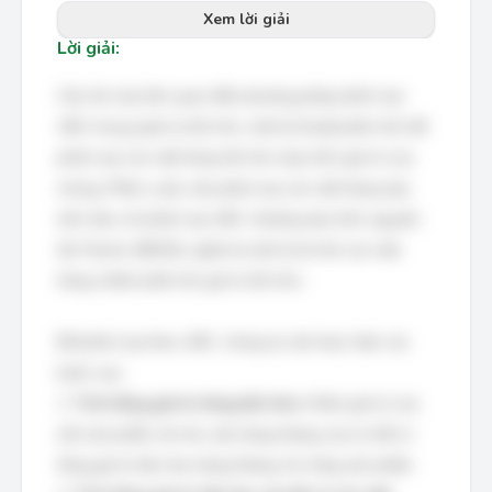
Xem lời giải
Lời giải:
Câu hỏi này liên quan đến phương pháp phân loại
ABC trong quản lý tồn kho, một kỹ thuật phân tích để
phân loại các mặt hàng tồn kho dựa trên giá trị của
chúng. Phần a yêu cầu phân loại các mặt hàng dựa
trên tiêu chí phân loại ABC, thường dựa trên nguyên
tắc Pareto (80/20), nghĩa là một tỷ lệ nhỏ các mặt
hàng chiếm phần lớn giá trị tồn kho.
Để phân loại theo ABC, chúng ta cần thực hiện các
bước sau:
1.
Tính tổng giá trị hàng tồn kho:
Nhân giá trị của
mỗi sản phẩm với nhu cầu hàng tháng của nó để có
tổng giá trị tiêu thụ hàng tháng cho từng sản phẩm.