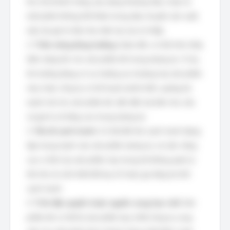
thu hút khách hàng, tạo dựng thương hiệu, hoặc là
một phần không thể thiếu trong dây chuyền sản xuất,
mặc dù giá trị tiêu thụ hiện tại của nó thấp.
2.
Tiềm năng tăng trưởng:
Giám đốc có thể nhìn thấy
tiềm năng lớn cho sản phẩm đó trong tương lai. Ví dụ,
thị trường đang có xu hướng ưa chuộng loại sản phẩm
này, hoặc công ty có kế hoạch phát triển, quảng bá
mạnh mẽ cho sản phẩm đó, dẫn đến dự kiến nhu cầu
và giá trị sẽ tăng cao trong tương lai.
3.
Yếu tố cạnh tranh:
Có thể đối thủ cạnh tranh đang
tập trung mạnh vào sản phẩm tương tự, và việc nâng
cao vị thế của sản phẩm này trong hệ thống quản lý
tồn kho là cần thiết để duy trì hoặc gia tăng lợi thế
cạnh tranh.
4.
Tính độc quyền hoặc nguồn cung hạn chế:
Sản
phẩm đó có thể là sản phẩm duy nhất công ty cung