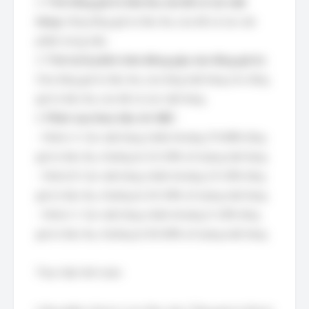
2.
Tính tổng giá trị tiêu thụ của tất cả các mặt
hàng:
Cộng tổng giá trị tiêu thụ của tất cả các sản
phẩm trong mẫu.
3.
Tính tỷ lệ phần trăm đóng góp vào tổng giá trị:
Chia tổng giá trị tiêu thụ của từng mặt hàng cho tổng
giá trị tiêu thụ của tất cả các mặt hàng.
4.
Phân loại theo tiêu chí ABC:
- Nhóm A: Các mặt hàng chiếm khoảng 70-80% tổng
giá trị tiêu thụ, thường là 10-20% số lượng mặt hàng.
- Nhóm B: Các mặt hàng chiếm khoảng 15-25% tổng
giá trị tiêu thụ, thường là 20-30% số lượng mặt hàng.
- Nhóm C: Các mặt hàng chiếm khoảng 5-10% tổng
giá trị tiêu thụ, thường là 50-60% số lượng mặt hàng.
Thực hiện tính toán: