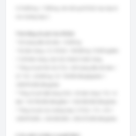
Vì 9.265 kg > 7.500 kg, nên kết quả EOQ2 này hợp lệ
cho trường hợp 2.
Tính tổng chi phí cho EOQ2:
* Số lượng đặt mỗi đơn = 9.265 kg
* Số đơn hàng = D / EOQ2 = 50.000 kg / 9.265 kg/đơn
≈ 5.39 đơn hàng. Làm tròn thành 6 đơn hàng.
* Tổng chi phí tồn trữ (T2) = (Số lượng đặt mỗi đơn /
2) * H2 = (9.265 kg / 2) * 30.000 đồng/kg/năm ≈
138.975.000 đồng/năm.
* Tổng chi phí đặt hàng (O2) = Số đơn hàng * S2 = 6
đơn * 25.750.000 đồng/đơn ≈ 154.500.000 đồng/năm.
* Tổng chi phí cho trường hợp 2 (TC2) = T2 + O2 ≈
138.975.000 + 154.500.000 = 293.475.000 đồng/năm.
4. So sánh và đưa ra quyết định: