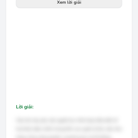
năng bị lỗi thời hoặc hư hỏng.
Xem lời giải
Những mặt
Hàng hóa được đặt hàng trước (pre-sell items):
*
hàng mà khách hàng đã đặt mua trước khi chúng được chuyển
đến điểm phân phối.
Hàng hóa được vận chuyển trực tiếp từ nhà sản xuất đến
*
Trong mô hình này, cross-docking giúp tập hợp
điểm bán lẻ:
hàng từ nhiều nhà sản xuất để giao cho một điểm bán lẻ hoặc
ngược lại.
Hàng hóa được giao nhận từ nhà cung cấp và được đóng
*
gói sẵn sàng để giao cho khách hàng ngay lập tức.
Hiểu rõ các loại hình kho hàng công cộng và cách
Kết luận:
thức hoạt động của hệ thống cross-docking giúp doanh nghiệp
lựa chọn phương án tối ưu cho chuỗi cung ứng của mình, từ đó
nâng cao hiệu quả hoạt động và giảm chi phí.
Lời giải:
Câu hỏi này yêu cầu người học trình bày hiểu biết về
hai khái niệm chính trong lĩnh vực quản lý kho vận: kho
hàng công cộng (public warehouse) và hệ thống