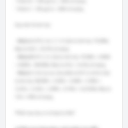
* Nhóm B: ~15% giá trị, ~30% số lượng.
* Nhóm C: ~5% giá trị, ~50% số lượng.
Dựa trên % tích lũy:
-
Nhóm A:
SP 6, 14, 2, 7, 9. (Giá trị tích lũy: 79.28%).
Đây là 5/14 = 35.7% số lượng.
-
Nhóm B:
SP 3, 12. (Giá trị tích lũy: 79.28% + 9.96%
+ 8.85% = 98.09%). Đây là 2/14 = 14.3% số lượng.
-
Nhóm C:
Còn lại các sản phẩm từ SP 11 trở đi. (Giá
trị tích lũy: 98.09% + 3.04% + 3.69% + 2.95% +
2.21% + 2.21% + 1.99% + 0.74% = 114.92%). Đây là
7/14 = 50% số lượng.
*Phân loại này có vẻ hợp lý nhất.*