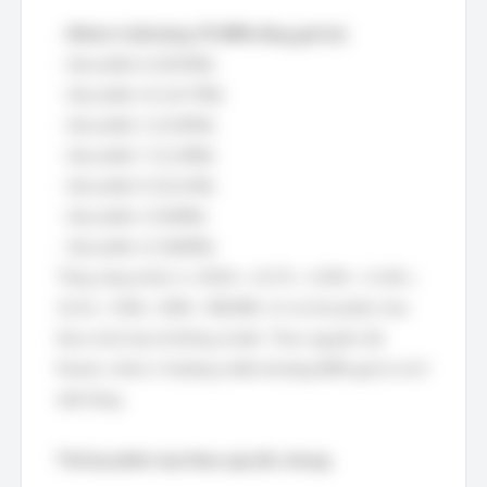
-
Nhóm A (khoảng 70-80% tổng giá trị):
- Sản phẩm 6 (29.50%)
- Sản phẩm 14 (14.75%)
- Sản phẩm 2 (13.83%)
- Sản phẩm 7 (11.06%)
- Sản phẩm 9 (10.14%)
- Sản phẩm 3 (9.96%)
- Sản phẩm 12 (8.85%)
Tổng cộng nhóm A: 29.50 + 14.75 + 13.83 + 11.06 +
10.14 + 9.96 + 8.85 = 98.09%. Có vẻ như phân chia
theo tỷ lệ này là không chuẩn. Theo nguyên tắc
Pareto, nhóm A thường chiếm khoảng 80% giá trị và ít
mặt hàng.
Thử lại phân loại theo quy tắc chung: