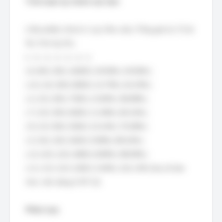
Tính toán lại chính xác hơn:
| Sản phẩm | Giá trị 1 sp | Nhu cầu | Tổng giá trị | Tỷ lệ
% | Tích lũy % |
|---|---|---|---|---|---|
| 6 | 80 | 200 | 16000 | 29.50% | 29.50% |
| 14 | 16 | 500 | 8000 | 14.75% | 44.25% |
| 2 | 25 | 300 | 7500 | 13.83% | 58.08% |
| 7 | 20 | 300 | 6000 | 11.06% | 69.14% |
| 9 | 10 | 550 | 5500 | 10.14% | 79.28% |
| 3 | 36 | 150 | 5400 | 9.96% | 89.24% |
| 12 | 40 | 120 | 4800 | 8.85% | 98.09% |
| 11 | 15 | 110 | 1650 | 3.04% | 101.13% (Sai số làm
tròn, nên dừng ở SP 12)
Phân loại: