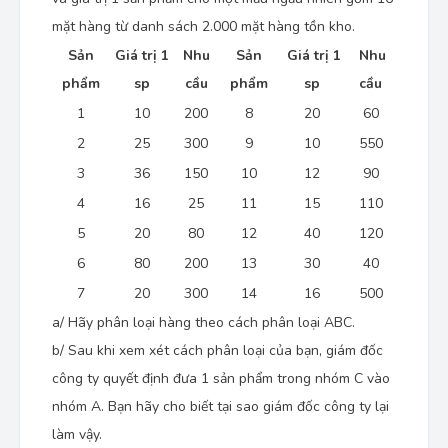
mặt hàng từ danh sách 2.000 mặt hàng tồn kho.
Sản
Giá trị 1
Nhu
Sản
Giá trị 1
Nhu
phẩm
sp
cầu
phẩm
sp
cầu
1
10
200
8
20
60
2
25
300
9
10
550
3
36
150
10
12
90
4
16
25
11
15
110
5
20
80
12
40
120
6
80
200
13
30
40
7
20
300
14
16
500
a/ Hãy phân loại hàng theo cách phân loại ABC.
b/ Sau khi xem xét cách phân loại của bạn, giám đốc
công ty quyết định đưa 1 sản phẩm trong nhóm C vào
nhóm A. Bạn hãy cho biết tại sao giám đốc công ty lại
làm vậy.