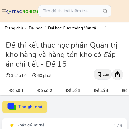
Trang chủ
Đại học
Đại học Giao thông Vận tải TP.HCM
Đề thi kết thúc học phần Quản trị
kho hàng và hàng tồn kho có đáp
án chi tiết - Đề 15
Lưu
3 câu hỏi
60 phút
Đề số 1
Đề số 2
Đề số 3
Đề số 4
Đề 
Thẻ ghi nhớ
Nhấn để lật thẻ
Đáp án
1 / 3