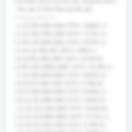
| Sản phẩm | Giá trị 1 sp | Nhu cầu | Tổng giá trị (Giá trị
* Nhu cầu) | Tỷ lệ % | Phân loại (Ước tính)
|---|---|---|---|---|---|
| 1 | 10 | 200 | 2000 | 2000 / 10175 ≈ 19.66% | A |
| 2 | 25 | 300 | 7500 | 7500 / 10175 ≈ 73.71% | A |
| 3 | 36 | 150 | 5400 | 5400 / 10175 ≈ 53.07% | A |
| 4 | 16 | 25 | 400 | 400 / 10175 ≈ 3.93% | C |
| 5 | 20 | 80 | 1600 | 1600 / 10175 ≈ 15.72% | B |
| 6 | 80 | 200 | 16000 | 16000 / 10175 ≈ 157.25% | A |
| 7 | 20 | 300 | 6000 | 6000 / 10175 ≈ 58.97% | A |
| 8 | 20 | 60 | 1200 | 1200 / 10175 ≈ 11.79% | B |
| 9 | 10 | 550 | 5500 | 5500 / 10175 ≈ 54.05% | A |
| 10 | 12 | 90 | 1080 | 1080 / 10175 ≈ 10.61% | B |
| 11 | 15 | 110 | 1650 | 1650 / 10175 ≈ 16.22% | B |
| 12 | 40 | 120 | 4800 | 4800 / 10175 ≈ 47.17% | A |
| 13 | 30 | 40 | 1200 | 1200 / 10175 ≈ 11.79% | B |