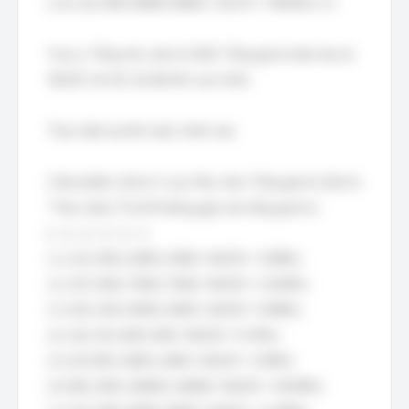
| 14 | 16 | 500 | 8000 | 8000 / 10175 ≈ 78.62% | A |
*Lưu ý: Tổng nhu cầu là 3245. Tổng giá trị tiêu thụ là
54235. Xin lỗi, tôi đã tính sai ở trên.
Thực hiện lại tính toán chính xác:
| Sản phẩm | Giá trị 1 sp | Nhu cầu | Tổng giá trị (Giá trị
* Nhu cầu) | Tỷ lệ % đóng góp vào tổng giá trị |
|---|---|---|---|---|
| 1 | 10 | 200 | 2000 | 2000 / 54235 ≈ 3.69% |
| 2 | 25 | 300 | 7500 | 7500 / 54235 ≈ 13.83% |
| 3 | 36 | 150 | 5400 | 5400 / 54235 ≈ 9.96% |
| 4 | 16 | 25 | 400 | 400 / 54235 ≈ 0.74% |
| 5 | 20 | 80 | 1600 | 1600 / 54235 ≈ 2.95% |
| 6 | 80 | 200 | 16000 | 16000 / 54235 ≈ 29.50% |