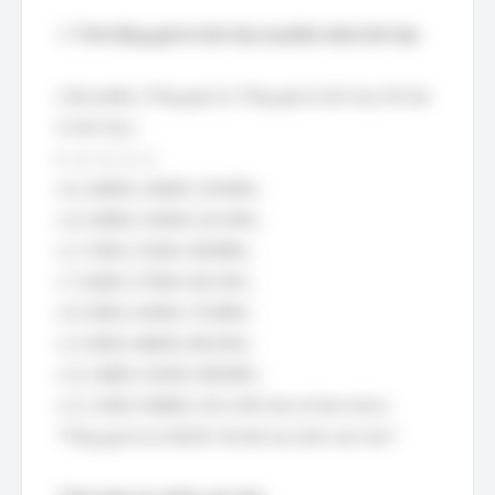
2.
Tính tổng giá trị tích lũy và phần trăm tích lũy:
| Sản phẩm | Tổng giá trị | Tổng giá trị tích lũy | % Giá
trị tích lũy |
|---|---|---|---|
| 6 | 16000 | 16000 | 29.50% |
| 14 | 8000 | 24000 | 44.25% |
| 2 | 7500 | 31500 | 58.08% |
| 7 | 6000 | 37500 | 69.13% |
| 9 | 5500 | 43000 | 79.28% |
| 3 | 5400 | 48400 | 89.24% |
| 12 | 4800 | 53200 | 98.09% |
| 11 | 1650 | 54850 | 101.13% (Sai số làm tròn) |
*Tổng giá trị là 54235. Sẽ tính lại chính xác hơn.*