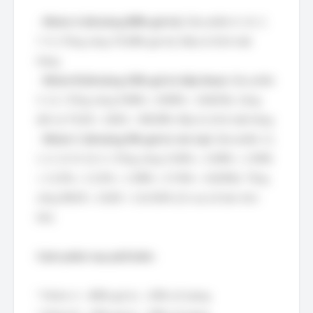
-
Nhóm A (khoảng 80% giá trị):
Sản phẩm 6, 14, 2,
7, 9. (Tổng cộng 79.28% giá trị). Đây là 5/14 mặt
hàng.
-
Nhóm B (khoảng 15% giá trị tiếp theo):
Sản phẩm
3, 12. (Tổng cộng 9.96% + 8.85% = 18.81%). Cộng
dồn là 79.28 + 18.81 = 98.09%. Đây là 2/14 mặt hàng.
-
Nhóm C (khoảng 5% giá trị còn lại):
Sản phẩm 11,
1, 5, 13, 8, 10, 4. (Tổng cộng 3.04% + 3.69% + 2.95%
+ 2.21% + 2.21% + 1.99% + 0.74% = 16.83%). Tổng
cộng 98.09 + 16.83 = 114.92% (Có sai số làm tròn
lớn).
Cách phân loại phổ biến:
* Nhóm A: ~80% giá trị, ~20% số lượng.