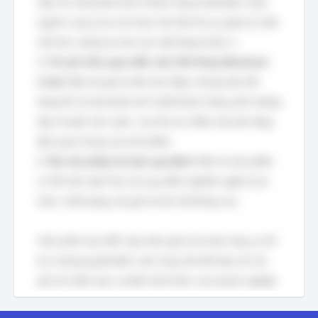
cấp cho một phân khúc khách hàng nhất định, hoặc
nguồn cung của nó bị hạn chế, đòi hỏi sự quản lý chặt
chẽ hơn, tương tự như các mặt hàng nhóm A.
5.
Chi phí liên quan đến việc hết hàng (Stockout
Cost):
Mặc dù giá trị tiêu thụ thấp, nhưng nếu hết
hàng thì chi phí phát sinh (mất khách hàng, ảnh hưởng
dây chuyền sản xuất,...) lại rất cao. Điều này làm tăng
tầm quan trọng của sản phẩm.
6.
Yêu cầu pháp lý hoặc quy định:
Một số sản phẩm
có thể cần tuân thủ các quy định nghiêm ngặt về an
toàn, chất lượng, dù giá trị kinh tế không cao.
Việc phân loại ABC dựa trên giá trị là một công cụ hỗ
trợ, nhưng quyết định cuối cùng cần kết hợp với các
yếu tố chiến lược và định tính khác của doanh nghiệp.