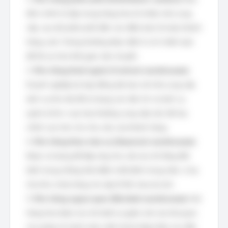
đích chính là tập trung hàng hóa từ nhiều nhà cung
cấp, sau đó phân phối đến các điểm bán lẻ hoặc khách
hàng cuối. Chúng thường được đặt ở vị trí chiến lược
để tối ưu hóa thời gian vận chuyển.
3.
Kho hàng thuê ngoài (Contract warehouses):
Doanh nghiệp ký hợp đồng dài hạn với nhà cung cấp
dịch vụ kho bãi để sử dụng các tiện ích và dịch vụ
quản lý kho. Loại này thường cung cấp mức độ tùy
chỉnh cao hơn cho nhu cầu của khách hàng.
4.
Kho hàng theo mùa vụ (Seasonal warehouses):
Được sử dụng để đáp ứng nhu cầu lưu trữ tăng đột
biến trong những thời điểm nhất định trong năm, ví dụ
như kho chứa hàng cho dịp lễ tết, mùa du lịch.
5.
Kho hàng ngoại quan (Bonded warehouses):
Nơi
hàng hóa được lưu trữ dưới sự giám sát của hải quan,
cho phép trì hoãn hoặc miễn thuế nhập khẩu cho đến