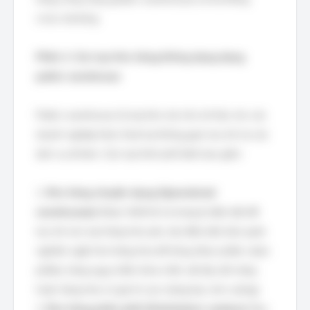
cross-docking.
Phần 1: Các loại kho hàng thông dụng dạng
public warehouse
Public warehouse là loại kho mà chủ sở hữu cho các
doanh nghiệp khác thuê lại không gian lưu trữ và các
dịch vụ đi kèm. Các loại hình phổ biến bao gồm:
1.
Kho hàng chuyên dụng (Specialized
warehouses):
Được thiết kế và trang bị đặc biệt để
lưu trữ các loại hàng hóa yêu cầu điều kiện bảo quản
nghiêm ngặt như hàng hóa dễ hỏng (thực phẩm, dược
phẩm), hàng nguy hiểm (hóa chất, vật liệu dễ cháy),
hoặc hàng hóa có giá trị cao (vàng bạc, kim cương).
2.
Kho hàng phân phối (Distribution centers):
Mục