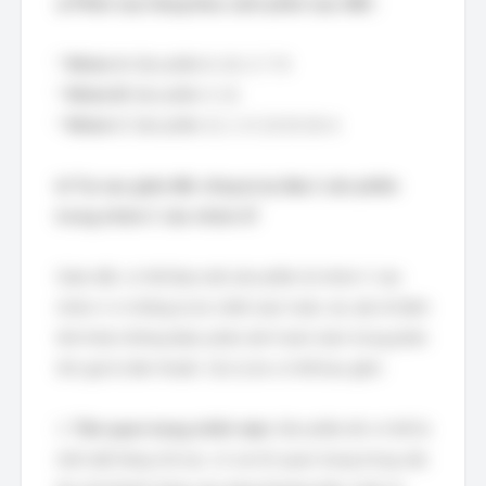
a/ Phân loại hàng theo cách phân loại ABC:
*
Nhóm A:
Sản phẩm 6, 14, 2, 7, 9.
*
Nhóm B:
Sản phẩm 3, 12.
*
Nhóm C:
Sản phẩm 11, 1, 5, 13, 8, 10, 4.
b/ Tại sao giám đốc công ty lại đưa 1 sản phẩm
trong nhóm C vào nhóm A?
Giám đốc có thể đưa một sản phẩm từ nhóm C vào
nhóm A vì những lý do chiến lược hoặc các yếu tố định
tính khác không được phản ánh hoàn toàn trong phân
tích giá trị đơn thuần. Các lý do có thể bao gồm:
1.
Tầm quan trọng chiến lược:
Sản phẩm đó có thể là
một mặt hàng chủ lực, có vai trò quan trọng trong việc