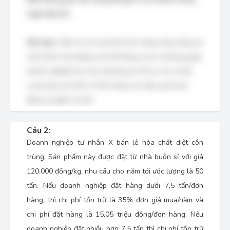
ngay lập tức.
Kết luận:
Hiểu rõ các loại hình kho hàng công cộng và
cách thức hoạt động của hệ thống cross-docking giúp
doanh nghiệp lựa chọn phương án tối ưu cho chuỗi
cung ứng của mình, từ đó nâng cao hiệu quả hoạt
động và giảm chi phí.
Câu 2:
Doanh nghiệp tư nhân X bán lẻ hóa chất diệt côn
trùng. Sản phẩm này được đặt từ nhà buôn sỉ với giá
120.000 đồng/kg, nhu cầu cho năm tới ước lượng là 50
tấn. Nếu doanh nghiệp đặt hàng dưới 7,5 tấn/đơn
hàng, thì chi phí tồn trữ là 35% đơn giá mua/năm và
chi phí đặt hàng là 15,05 triệu đồng/đơn hàng. Nếu
doanh nghiệp đặt nhiều hơn 7,5 tấn thì chi phí tồn trữ