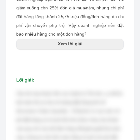
giảm xuống còn 25% đơn giá mua/năm, nhưng chi phí
đặt hàng tăng thành 25,75 triệu đồng/đơn hàng do chi
phí vận chuyển phụ trội. Vậy doanh nghiệp nên đặt
bao nhiêu hàng cho một đơn hàng?
Xem lời giải
Lời giải:
Câu hỏi này thuộc lĩnh vực Quản lý Tồn kho, cụ thể là
bài toán tối ưu hóa số lượng đặt hàng kinh tế
(Economic Order Quantity - EOQ) khi có các mức chi
phí đặt hàng và chi phí tồn kho khác nhau tùy thuộc
vào quy mô của mỗi đơn hàng. Để giải quyết bài toán
này, chúng ta cần tính toán tổng chi phí (chi phí đặt