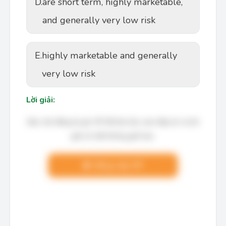
D.
are short term, highly marketable,
and generally very low risk
E.
highly marketable and generally
very low risk
Lời giải:
Bạn cần đăng ký gói VIP để làm bài, xem đáp án và lời
giải chi tiết không giới hạn.
Nâng cấp VIP