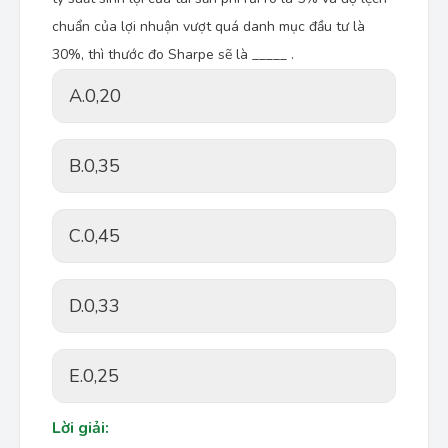
chuẩn của lợi nhuận vượt quá danh mục đầu tư là
30%, thì thước đo Sharpe sẽ là _____ .
A.
0,20
B.
0,35
C.
0,45
D.
0,33
E.
0,25
Lời giải: