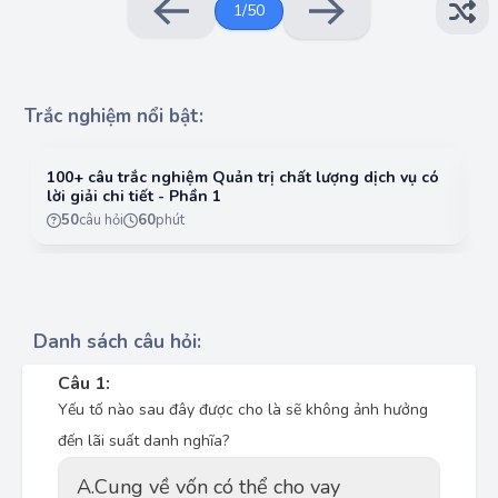
1
/
50
Trắc nghiệm nổi bật:
100+ câu trắc nghiệm Quản trị chất lượng dịch vụ có
10
lời giải chi tiết - Phần 1
lờ
50
câu hỏi
60
phút
Danh sách câu hỏi:
Câu 1:
Yếu tố nào sau đây được cho là sẽ không ảnh hưởng
đến lãi suất danh nghĩa?
A.
Cung về vốn có thể cho vay