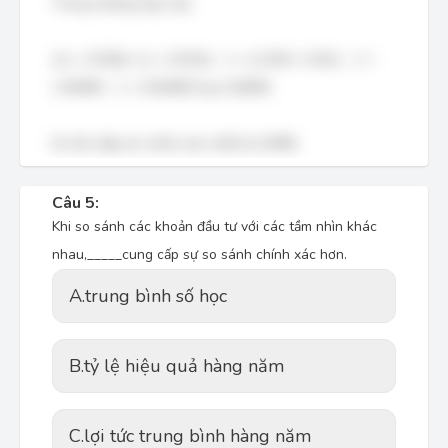
Trong trường hợp này:
((1 + 0.036) / (1 + 0.031)) - 1 = (1.036 / 1.031) - 1 ≈
1.00485 - 1 = 0.00485 hay 0.485%
Do đó, đáp án chính xác nhất là 0,48%.
Câu 5:
Khi so sánh các khoản đầu tư với các tầm nhìn khác
nhau,_____cung cấp sự so sánh chính xác hơn.
A.
trung bình số học
B.
tỷ lệ hiệu quả hàng năm
C.
lợi tức trung bình hàng năm