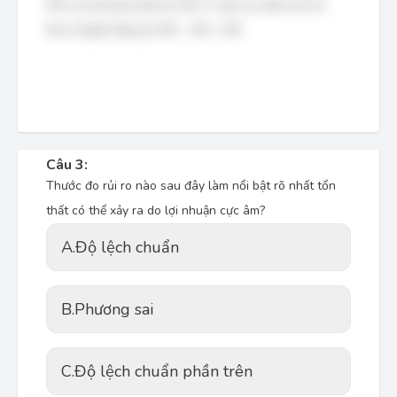
4% và tỷ lệ lạm phát là 2%. Vì vậy, tỷ suất sinh lợi
thực tế gần đúng là 4% - 2% = 2%.
Câu 3:
Thước đo rủi ro nào sau đây làm nổi bật rõ nhất tổn
thất có thể xảy ra do lợi nhuận cực âm?
A.
Độ lệch chuẩn
B.
Phương sai
C.
Độ lệch chuẩn phần trên