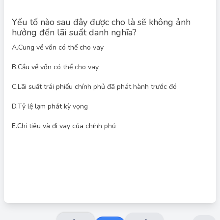
Yếu tố nào sau đây được cho là sẽ không ảnh
hưởng đến lãi suất danh nghĩa?
A.
Cung về vốn có thể cho vay
B.
Cầu về vốn có thể cho vay
Đáp án đúng: C
Lãi suất danh nghĩa chịu ảnh hưởng bởi nhiều yếu tố, bao gồm
cung và cầu vốn cho vay, tỷ lệ lạm phát kỳ vọng và chính sách
C.
Lãi suất trái phiếu chính phủ đã phát hành trước đó
tài khóa của chính phủ (chi tiêu và đi vay). Tuy nhiên, lãi suất
của các trái phiếu chính phủ đã phát hành trước đó (C) không
D.
Tỷ lệ lạm phát kỳ vọng
trực tiếp ảnh hưởng đến lãi suất danh nghĩa hiện tại. Lãi suất
trái phiếu chính phủ phát hành trước đó phản ánh điều kiện thị
trường ở thời điểm phát hành, nhưng không tác động trực tiếp
E.
Chi tiêu và đi vay của chính phủ
đến lãi suất danh nghĩa hiện tại.