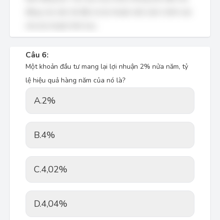
động của việc tái đầu tư lợi nhuận một cách chính xác
như lợi nhuận hình học.
Câu 6:
Một khoản đầu tư mang lại lợi nhuận 2% nửa năm, tỷ
lệ hiệu quả hàng năm của nó là?
A.
2%
B.
4%
C.
4,02%
D.
4,04%