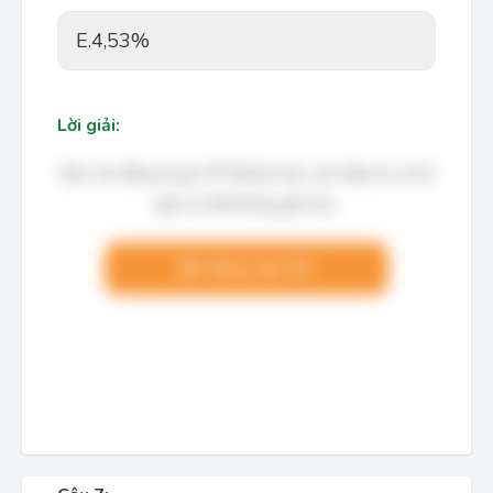
E.
4,53%
Lời giải:
Bạn cần đăng ký gói VIP để làm bài, xem đáp án và lời
giải chi tiết không giới hạn.
Nâng cấp VIP