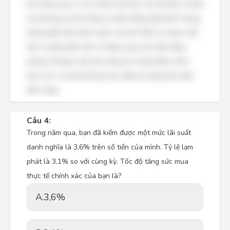
khả năng xảy ra. Các thước đo khác như độ lệch chuẩn
và phương sai đo lường sự biến động tổng thể, nhưng
không đặc biệt nhấn mạnh vào tổn thất cực đoan. Độ
lệch chuẩn phần trên chỉ tập trung vào biến động
dương. Sharpe ratio đo lường lợi nhuận điều chỉnh
theo rủi ro nhưng không trực tiếp đo lường tổn thất
tiềm năng.
Câu 4:
Trong năm qua, bạn đã kiếm được một mức lãi suất
danh nghĩa là 3,6% trên số tiền của mình. Tỷ lệ lạm
phát là 3,1% so với cùng kỳ. Tốc độ tăng sức mua
thực tế chính xác của bạn là?
A.
3,6%