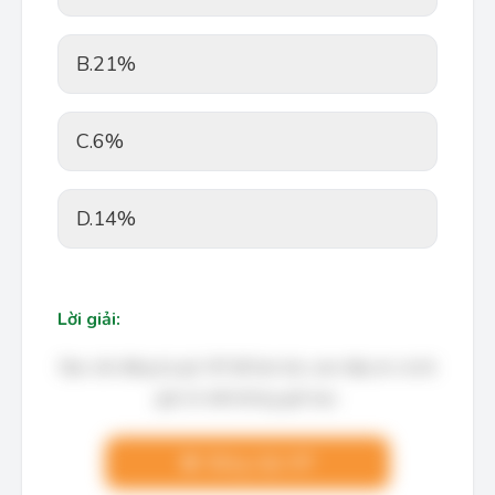
B.
21%
C.
6%
D.
14%
Lời giải:
Bạn cần đăng ký gói VIP để làm bài, xem đáp án và lời
giải chi tiết không giới hạn.
Nâng cấp VIP