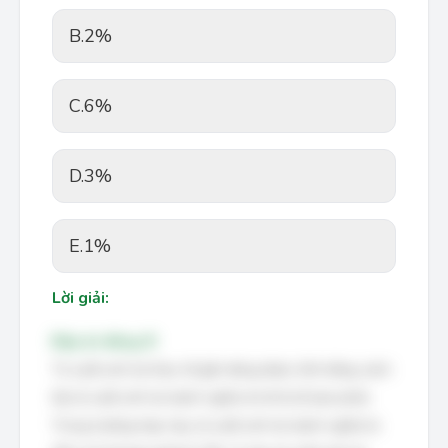
B.
2%
C.
6%
D.
3%
E.
1%
Lời giải:
Đáp án đúng: B
Tỷ suất sinh lợi thực tế gần đúng được tính bằng cách
lấy tỷ suất sinh lợi danh nghĩa trừ đi tỷ lệ lạm phát.
Trong trường hợp này, tỷ suất sinh lợi danh nghĩa là