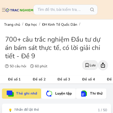
Trang chủ
Đại học
ĐH Kinh Tế Quốc Dân
700+ câu trắc nghiệm Đầu tư dự
án bám sát thực tế, có lời giải chi
tiết - Đề 9
Lưu
50 câu hỏi
60 phút
Đề số 1
Đề số 2
Đề số 3
Đề số 4
Đề 
Thẻ ghi nhớ
Luyện tập
Thi thử
Nhấn để lật thẻ
Đáp án
1 / 50