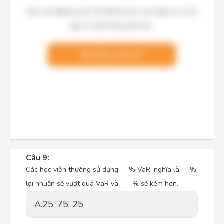
Bạn cần đăng ký gói VIP để làm bài, xem đáp án và lời
giải chi tiết không giới hạn.
Nâng cấp VIP
Câu 9:
Các học viên thường sử dụng___% VaR, nghĩa là___%
lợi nhuận sẽ vượt quá VaR và____% sẽ kém hơn.
A.
25, 75, 25