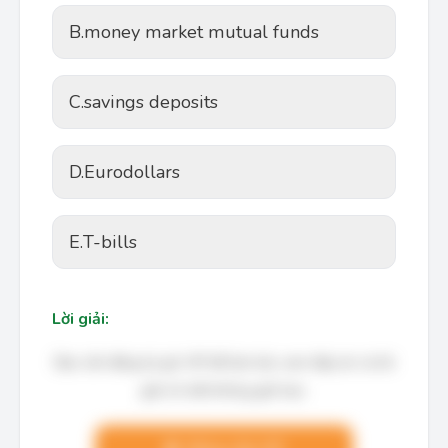
B.
money market mutual funds
C.
savings deposits
D.
Eurodollars
E.
T-bills
Lời giải:
Bạn cần đăng ký gói VIP để làm bài, xem đáp án và lời
giải chi tiết không giới hạn.