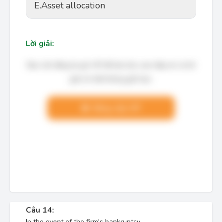
E.
Asset allocation
Lời giải:
Bạn cần đăng ký gói VIP để làm bài, xem đáp án và lời
giải chi tiết không giới hạn.
Nâng cấp VIP
Câu 14:
In the event of the firm's bankruptcy