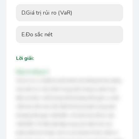
D.
Giá trị rủi ro (VaR)
E.
Đo sắc nét
Lời giải:
Đáp án đúng: D
Giá trị rủi ro (VaR) là một thước đo thống kê đo lường
mức độ rủi ro tài chính trong một công ty, danh mục
đầu tư hoặc vị thế trong một khoảng thời gian cụ thể.
VaR ước tính mức tổn thất tối đa dự kiến trong một
khoảng thời gian nhất định, với một mức độ tin cậy
nhất định. Nó đặc biệt tập trung vào đuôi trái của
phân phối lợi nhuận, tức là các khoản lỗ lớn nhất có