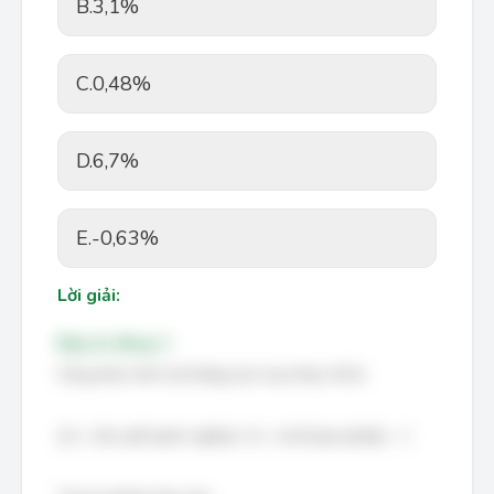
B.
3,1%
C.
0,48%
D.
6,7%
E.
-0,63%
Lời giải:
Đáp án đúng: C
Công thức tính tỷ lệ tăng sức mua thực tế là:
((1 + lãi suất danh nghĩa) / (1 + tỷ lệ lạm phát)) - 1