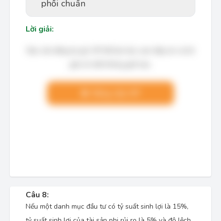
phối chuẩn
Lời giải:
Bạn cần đăng ký gói VIP để làm bài, xem đáp án và lời
giải chi tiết không giới hạn.
Nâng cấp VIP
Câu 8:
Nếu một danh mục đầu tư có tỷ suất sinh lợi là 15%,
tỷ suất sinh lợi của tài sản phi rủi ro là 5% và độ lệch