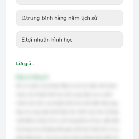
D.
trung bình hàng năm lịch sử
E.
lợi nhuận hình học
Lời giải:
Đáp án đúng: B
Khi so sánh các khoản đầu tư với các tầm nhìn khác
nhau, lợi nhuận hình học (E) cung cấp sự so sánh
chính xác hơn. Lợi nhuận hình học tính đến hiệu ứng
kép và cung cấp một thước đo chính xác hơn về hiệu
suất đầu tư thực tế so với trung bình số học, đặc biệt
là trong các khoảng thời gian dài hơn hoặc khi có sự
biến động lớn. Các lựa chọn khác không tính đến tác