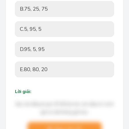
B.
75, 25, 75
C.
5, 95, 5
D.
95, 5, 95
E.
80, 80, 20
Lời giải:
Bạn cần đăng ký gói VIP để làm bài, xem đáp án và lời
giải chi tiết không giới hạn.