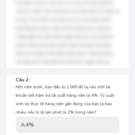
bao gồm cung và cầu vốn cho vay, tỷ lệ lạm phát kỳ
vọng và chính sách tài khóa của chính phủ (chi tiêu và
đi vay). Tuy nhiên, lãi suất của các trái phiếu chính
phủ đã phát hành trước đó (C) không trực tiếp ảnh
hưởng đến lãi suất danh nghĩa hiện tại. Lãi suất trái
phiếu chính phủ phát hành trước đó phản ánh điều
kiện thị trường ở thời điểm phát hành, nhưng không
tác động trực tiếp đến lãi suất danh nghĩa hiện tại.
Câu 2:
Một năm trước, bạn đầu tư 1.000 đô la vào một tài
khoản tiết kiệm trả lãi suất hàng năm là 4%. Tỷ suất
sinh lợi thực tế hàng năm gần đúng của bạn là bao
nhiêu nếu tỷ lệ lạm phát là 2% trong năm?
A.
4%