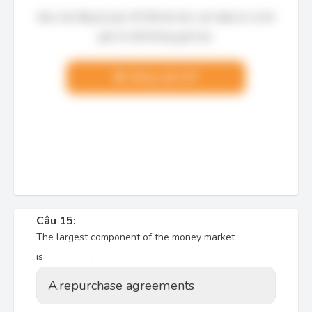
Bạn cần đăng ký gói VIP để làm bài, xem đáp án và lời
giải chi tiết không giới hạn.
Nâng cấp VIP
Câu 15:
The largest component of the money market
is__________.
A.
repurchase agreements