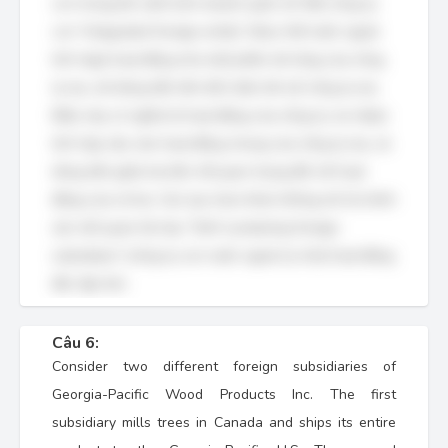
con trong bối cảnh kinh doanh quốc tế. Một công ty
con "integrated foreign entity" (thực thể nước ngoài
tích hợp) hoạt động như một phần mở rộng của công
ty mẹ, với dòng tiền liên kết chặt chẽ với công ty mẹ.
Điều này có nghĩa là hoạt động của công ty con được
tích hợp sâu vào hoạt động chung của công ty mẹ, và
dòng tiền giữa hai bên rất quan trọng đối với hoạt
động của cả hai. Các lựa chọn khác không mô tả chính
xác mối quan hệ này. "Self-sustaining foreign
subsidiary" (công ty con nước ngoài tự chủ) hoạt động
độc lập hơn.
Câu 6:
Consider two different foreign subsidiaries of
Georgia-Pacific Wood Products Inc. The first
subsidiary mills trees in Canada and ships its entire