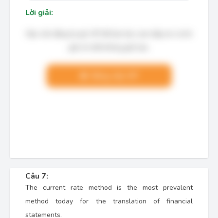
Lời giải:
Bạn cần đăng ký gói VIP để làm bài, xem đáp án và lời
giải chi tiết không giới hạn.
Nâng cấp VIP
Câu 7:
The current rate method is the most prevalent
method today for the translation of financial
statements.