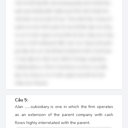
Câu hỏi đề cập đến việc phương pháp dịch thuật theo
quốc gia thường định nghĩa quá trình dịch thuật như
một hàm của hai yếu tố nào. Theo kiến thức chung về
quản lý và tài chính quốc tế, mức độ độc lập của công
ty con ở nước ngoài và loại tiền tệ chức năng của công
ty mẹ có ảnh hưởng lớn đến cách các công ty đa quốc
gia tiếp cận các vấn đề dịch thuật tài chính và kế toán.
Vì vậy, đáp án chính xác nhất là 'foreign subsidiary
independence; a firm's functional currency' (sự độc
lập của công ty con ở nước ngoài; loại tiền tệ chức
năng của công ty).
Câu 5:
A/an …….subsidiary is one in which the firm operates
as an extension of the parent company with cash
flows highly interrelated with the parent.