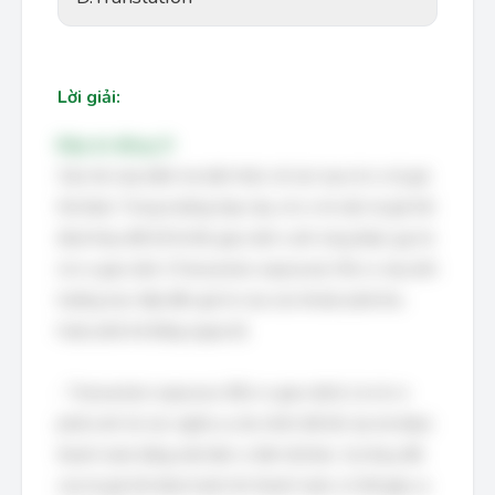
Lời giải:
Đáp án đúng: D
Câu hỏi này kiểm tra kiến thức về các loại rủi ro tỷ giá
hối đoái. Trong trường hợp này, rủi ro từ việc tỷ giá hối
đoái thay đổi kể từ lần giao dịch cuối cùng được gọi là
rủi ro giao dịch (Transaction exposure). Rủi ro này ảnh
hưởng trực tiếp đến giá trị của các khoản phải thu
hoặc phải trả bằng ngoại tệ.
- Transaction exposure (Rủi ro giao dịch): Là rủi ro
phát sinh từ các nghĩa vụ tài chính đã tồn tại mà được
thanh toán bằng một đơn vị tiền tệ khác. Sự thay đổi
của tỷ giá hối đoái trước khi thanh toán có thể gây ra