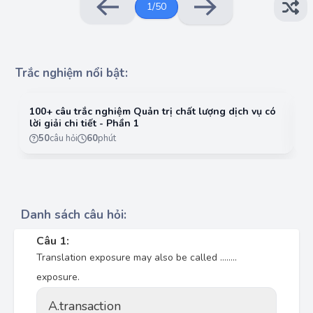
1
/
50
Trắc nghiệm nổi bật:
100+ câu trắc nghiệm Quản trị chất lượng dịch vụ có
10
lời giải chi tiết - Phần 1
lờ
50
câu hỏi
60
phút
Danh sách câu hỏi:
Câu 1:
Translation exposure may also be called ……..
exposure.
A.
transaction