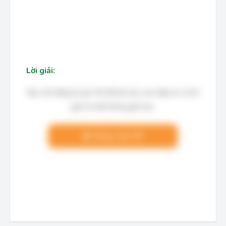
Lời giải:
Bạn cần đăng ký gói VIP để làm bài, xem đáp án và lời
giải chi tiết không giới hạn.
Nâng cấp VIP