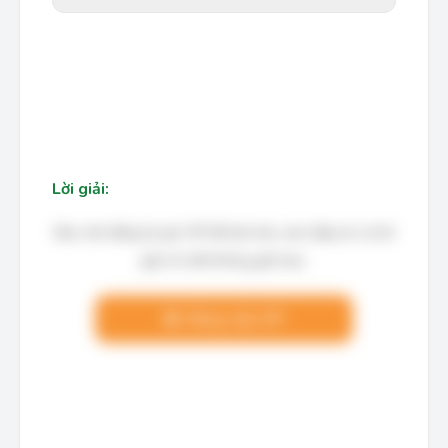
Lời giải:
Bạn cần đăng ký gói VIP để làm bài, xem đáp án và lời
giải chi tiết không giới hạn.
Nâng cấp VIP