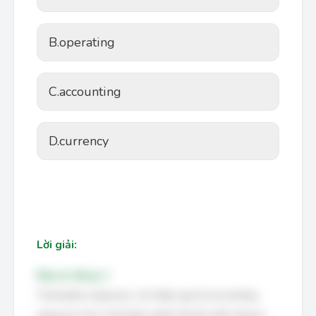
B.
operating
C.
accounting
D.
currency
Lời giải:
Đáp án đúng: C
Translation exposure, còn được gọi là accounting
exposure (rủi ro kế toán), phát sinh khi một công ty