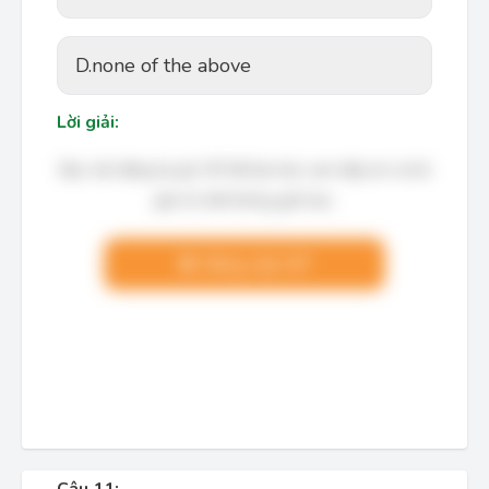
D.
none of the above
Lời giải:
Bạn cần đăng ký gói VIP để làm bài, xem đáp án và lời
giải chi tiết không giới hạn.
Nâng cấp VIP