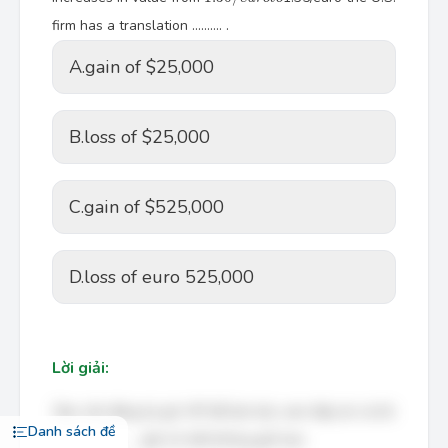
firm has a translation ………. .
A.
gain of $25,000
B.
loss of $25,000
C.
gain of $525,000
D.
loss of euro 525,000
Lời giải:
Bạn cần đăng ký gói VIP để làm bài, xem đáp án và lời
Danh sách đề
giải chi tiết không giới hạn.