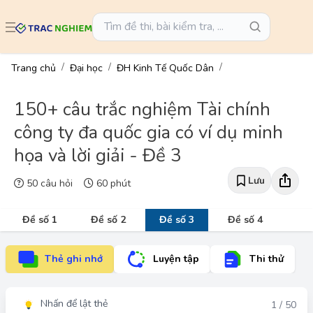
Trang chủ
Đại học
ĐH Kinh Tế Quốc Dân
150+ câu trắc nghiệm Tài chính
công ty đa quốc gia có ví dụ minh
họa và lời giải - Đề 3
Lưu
50 câu hỏi
60 phút
Đề số 1
Đề số 2
Đề số 3
Đề số 4
Thẻ ghi nhớ
Luyện tập
Thi thử
Nhấn để lật thẻ
Đáp án
1 / 50