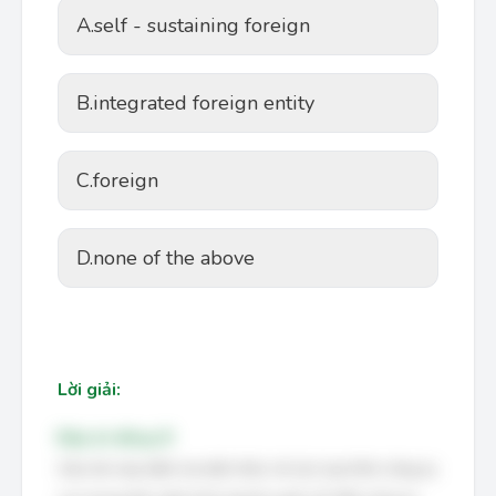
A.
self - sustaining foreign
B.
integrated foreign entity
C.
foreign
D.
none of the above
Lời giải:
Đáp án đúng: B
Câu hỏi này kiểm tra kiến thức về các loại hình công ty