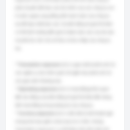
phải chuyển đổi báo cáo tài chính của các công ty con
ở nước ngoài sang đồng tiền hạch toán của công ty
mẹ để hợp nhất báo cáo. Sự biến động tỷ giá hối đoái
có thể ảnh hưởng đến giá trị được báo cáo của tài sản,
nợ phải trả, vốn chủ sở hữu và thu nhập của công ty
mẹ.
*
Transaction exposure
(rủi ro giao dịch) phát sinh từ
các nghĩa vụ tài chính quốc tế ngắn hạn phát sinh từ
các giao dịch thương mại.
*
Operating exposure
(rủi ro hoạt động) liên quan
đến tác động của biến động tỷ giá hối đoái đến dòng
tiền hoạt động trong tương lai của công ty.
*
Currency exposure
(rủi ro tiền tệ) là một thuật ngữ
chung hơn bao gồm cả ba loại rủi ro trên, nhưng
'translation exposure' cụ thể được liên kết chặt chẽ