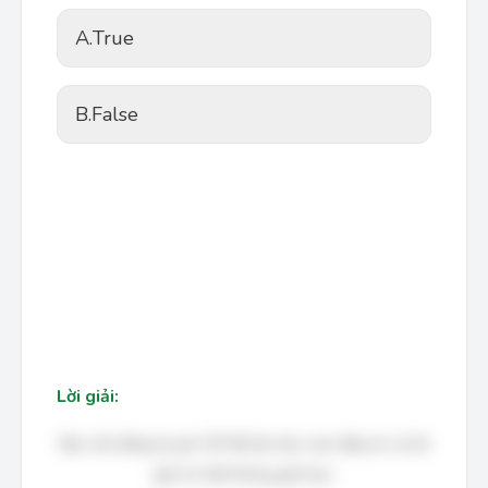
A.
True
B.
False
Lời giải:
Bạn cần đăng ký gói VIP để làm bài, xem đáp án và lời
giải chi tiết không giới hạn.