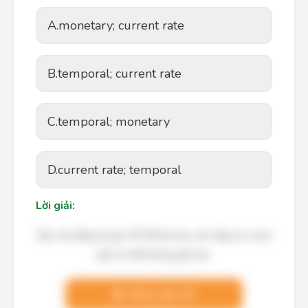
A.
monetary; current rate
B.
temporal; current rate
C.
temporal; monetary
D.
current rate; temporal
Lời giải:
Bạn cần đăng ký gói VIP để làm bài, xem đáp án và lời
giải chi tiết không giới hạn.
Nâng cấp VIP