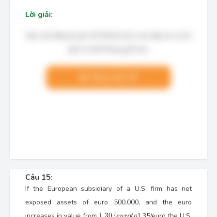
Lời giải:
Bạn cần đăng ký gói VIP để làm bài, xem đáp án và lời
giải chi tiết không giới hạn.
Nâng cấp VIP
Câu 15:
If the European subsidiary of a U.S. firm has net
exposed assets of euro 500,000, and the euro
1.30
/
e
u
r
o
t
o
increases in value from
1.30
/
1.35/euro the U.S.
e
u
r
o
t
o