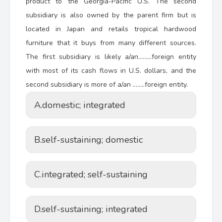
product to the Georgia-Pacific U.S. The second
subsidiary is also owned by the parent firm but is
located in Japan and retails tropical hardwood
furniture that it buys from many different sources.
The first subsidiary is likely a/an………foreign entity
with most of its cash flows in U.S. dollars, and the
second subsidiary is more of a/an ……..foreign entity.
A.
domestic; integrated
B.
self-sustaining; domestic
C.
integrated; self-sustaining
D.
self-sustaining; integrated