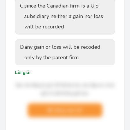
C.
since the Canadian firm is a U.S.
subsidiary neither a gain nor loss
will be recorded
D.
any gain or loss will be recoded
only by the parent firm
Lời giải:
Bạn cần đăng ký gói VIP để làm bài, xem đáp án và lời
giải chi tiết không giới hạn.
Nâng cấp VIP