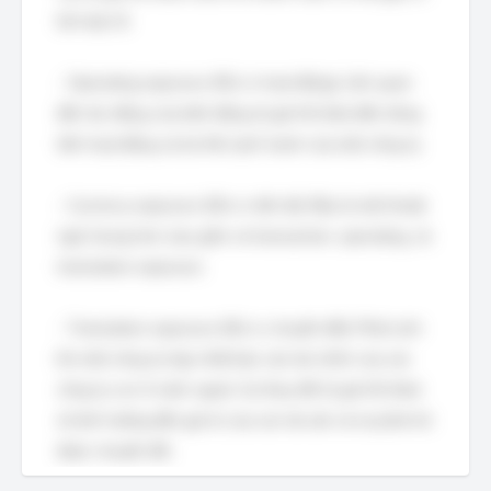
lãi hoặc lỗ.
- Operating exposure (Rủi ro hoạt động): Liên quan
đến tác động của biến động tỷ giá hối đoái đến dòng
tiền hoạt động và lợi thế cạnh tranh của một công ty.
- Currency exposure (Rủi ro tiền tệ): Đây là một thuật
ngữ chung hơn, bao gồm cả transaction, operating, và
translation exposure.
- Translation exposure (Rủi ro chuyển đổi): Phát sinh
khi một công ty hợp nhất báo cáo tài chính của các
công ty con ở nước ngoài. Sự thay đổi tỷ giá hối đoái
sẽ ảnh hưởng đến giá trị của các tài sản và nợ phải trả
được chuyển đổi.