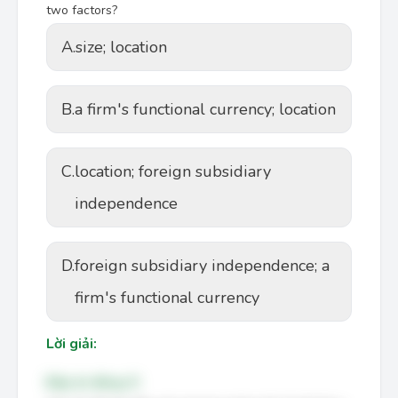
two factors?
A.
size; location
B.
a firm's functional currency; location
C.
location; foreign subsidiary
independence
D.
foreign subsidiary independence; a
firm's functional currency
Lời giải:
Đáp án đúng: D