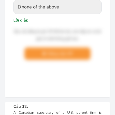
D.
none of the above
Lời giải:
Bạn cần đăng ký gói VIP để làm bài, xem đáp án và lời
giải chi tiết không giới hạn.
Nâng cấp VIP
Câu 12:
A Canadian subsidiary of a U.S. parent firm is