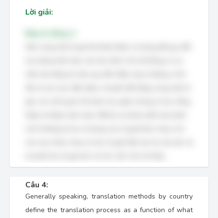
Lời giải:
Đáp án đúng: A
Nếu cùng một tỷ giá hối đoái được sử dụng để quy đổi
mọi dòng trên báo cáo tài chính, thì sẽ không có sự
mất cân bằng từ việc quy đổi. Điều này là đúng vì khi
tất cả các mục đều được chuyển đổi bằng cùng một tỷ
giá, các mối quan hệ toán học giữa chúng (ví dụ: tổng,
hiệu) sẽ được bảo toàn. Bất kỳ sự khác biệt nào phát
sinh thường là do sử dụng các tỷ giá khác nhau cho
các mục khác nhau (ví dụ: tỷ giá hiện tại cho tài sản và
nợ phải trả, tỷ giá lịch sử cho vốn chủ sở hữu).
Câu 4:
Generally speaking, translation methods by country
define the translation process as a function of what