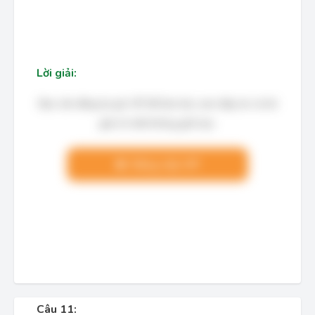
Lời giải:
Bạn cần đăng ký gói VIP để làm bài, xem đáp án và lời
giải chi tiết không giới hạn.
Nâng cấp VIP
Câu 11: