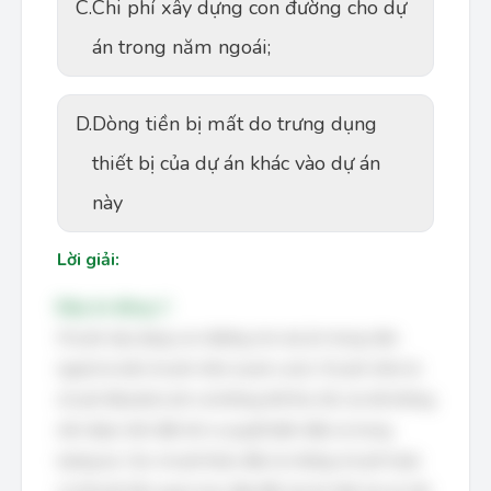
C.
Chi phí xây dựng con đường cho dự
án trong năm ngoái;
D.
Dòng tiền bị mất do trưng dụng
thiết bị của dự án khác vào dự án
này
Lời giải:
Đáp án đúng: C
Chi phí xây dựng con đường cho dự án trong năm
ngoái là một chi phí chìm (sunk cost). Chi phí chìm là
chi phí đã phát sinh và không thể thu hồi, do đó không
nên được tính đến khi ra quyết định đầu tư trong
tương lai. Các chi phí khác đều là những chi phí hoặc