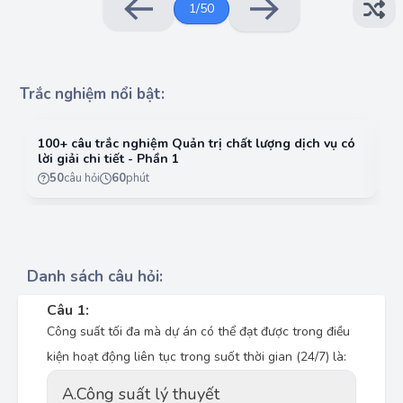
1
/
50
Trắc nghiệm nổi bật:
100+ câu trắc nghiệm Quản trị chất lượng dịch vụ có
10
lời giải chi tiết - Phần 1
lờ
50
câu hỏi
60
phút
Danh sách câu hỏi:
Câu 1:
Công suất tối đa mà dự án có thể đạt được trong điều
kiện hoạt động liên tục trong suốt thời gian (24/7) là:
A.
Công suất lý thuyết