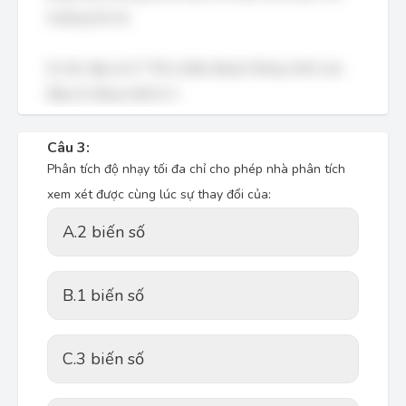
trường kinh tế.
Do đó, đáp án D "Tất cả đều đúng" không chính xác.
Đáp án đúng nhất là A.
Câu 3:
Phân tích độ nhạy tối đa chỉ cho phép nhà phân tích
xem xét được cùng lúc sự thay đổi của:
A.
2 biến số
B.
1 biến số
C.
3 biến số