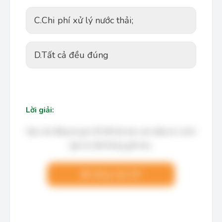
C.
Chi phí xử lý nước thải;
D.
Tất cả đều đúng
Lời giải:
Bạn cần đăng ký gói VIP để làm bài, xem đáp án và lời
giải chi tiết không giới hạn.
Nâng cấp VIP