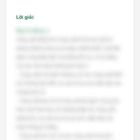
Lời giải:
Đáp án đúng: A
Công suất thiết kế là công suất tối đa mà một hệ
thống, thiết bị hoặc dự án được thiết kế để có thể đạt
được trong điều kiện hoạt động liên tục và lý tưởng.
Các lựa chọn khác không phù hợp vì:
- Công suất lý thuyết: thường cao hơn công suất thiết
kế vì không tính đến các yếu tố hao hụt, điều kiện môi
trường thực tế.
- Công suất thực tế: là công suất đo được trong quá
trình vận hành thực tế, thường thấp hơn công suất
thiết kế do các yếu tố như hao mòn, điều kiện vận
hành không lý tưởng.
- Công suất hòa vốn: là mức công suất mà tại đó