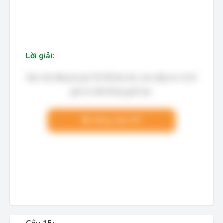
Lời giải:
Bạn cần đăng ký gói VIP để làm bài, xem đáp án và lời
giải chi tiết không giới hạn.
Nâng cấp VIP