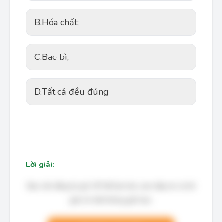
B.
Hóa chất;
C.
Bao bì;
D.
Tất cả đều đúng
Lời giải:
Bạn cần đăng ký gói VIP để làm bài, xem đáp án và lời
giải chi tiết không giới hạn.