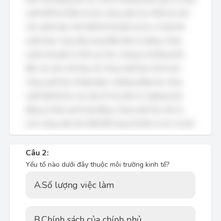
suất thiết kế. Đây là mức công suất cao nhất mà nhà
sản xuất hoặc nhà thiết kế dự kiến dự án có thể sản
xuất hoặc cung cấp trong điều kiện lý tưởng. Công
suất lý thuyết có thể cao hơn, nhưng nó không tính
đến các hạn chế thực tế. Công suất thực tế là mức
công suất thực tế đạt được, thường thấp hơn công
suất thiết kế do các yếu tố như bảo trì, ngừng hoạt
động và hiệu quả hoạt động. Công suất hòa vốn là
mức công suất cần thiết để trang trải tất cả các chi phí.
Câu 2:
Yếu tố nào dưới đây thuộc môi trường kinh tế?
A.
Số lượng việc làm
B.
Chính sách của chính phủ