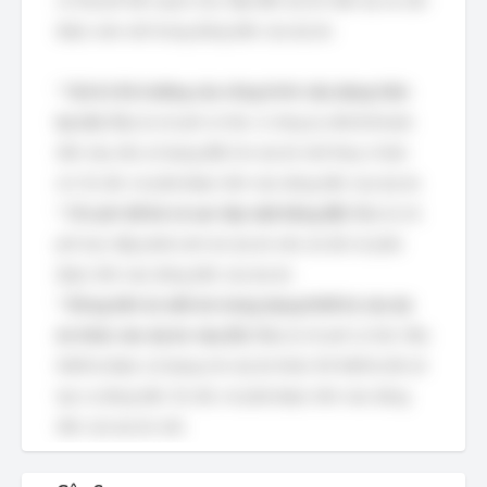
cơ hội phí liên quan trực tiếp đến dự án hiện tại và cần
được xem xét trong dòng tiền của dự án.
*
Giá trị thị trường của công trình xây dựng hiện
tại (A):
Đây là chi phí cơ hội, vì công ty mất đi khoản
tiền này nếu sử dụng đất cho dự án mới thay vì bán
nó. Do đó, nó phải được tính vào dòng tiền của dự án.
*
Chi phí dỡ bỏ và san lấp mặt bằng (B):
Đây là chi
phí trực tiếp phát sinh do dự án mới, do đó nó phải
được tính vào dòng tiền của dự án.
*
Dòng tiền bị mất do trưng dụng thiết bị của dự
án khác vào dự án này (D):
Đây là chi phí cơ hội. Nếu
thiết bị được sử dụng cho dự án khác thì thiết bị đó sẽ
tạo ra dòng tiền. Do đó, nó phải được tính vào dòng
tiền của dự án mới.