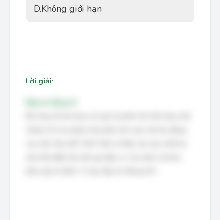
D.
Không giới hạn
Lời giải:
Đáp án đúng: D
Độ nhạy tối đa (hay còn gọi là phân tích độ nhạy một
chiều) chỉ cho phép nhà phân tích xem xét tác động
của việc thay đổi *một* biến số đầu vào duy nhất tại
một thời điểm lên kết quả đầu ra. Các biến số khác
được giữ cố định. Vì vậy, đáp án đúng là B.