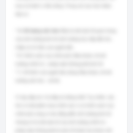
mua và hành vi tiêu dùng. Trong các lựa chọn được
đưa ra:
*
A. Số lượng việc làm:
Đây là một yếu tố quan trọng
của môi trường kinh tế, ảnh hưởng trực tiếp đến thu
nhập và chi tiêu của người dân.
* B. Chính sách của chính phủ: Đây thuộc về môi
trường chính trị - pháp luật, không phải kinh tế.
* C. Sở thích của người tiêu dùng: Đây thuộc về môi
trường văn hóa - xã hội.
Vì vậy, đáp án A là đáp án đúng nhất. Tuy nhiên, câu
hỏi có một phần chưa chính xác vì cả chính sách của
chính phủ cũng có tác động đến môi trường kinh tế
nhưng nó là một yếu tố của môi trường chính trị -
pháp luật, không phải là yếu tố thuần túy thuộc môi