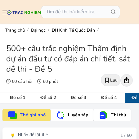
Trang chủ
Đại học
ĐH Kinh Tế Quốc Dân
500+ câu trắc nghiệm Thẩm định
dự án đầu tư có đáp án chi tiết, sát
đề thi - Đề 5
Lưu
50 câu hỏi
60 phút
Đề số 1
Đề số 2
Đề số 3
Đề số 4
Đề 
Thẻ ghi nhớ
Luyện tập
Thi thử
Nhấn để lật thẻ
Đáp án
1 / 50