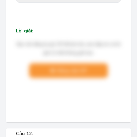
Lời giải:
Bạn cần đăng ký gói VIP để làm bài, xem đáp án và lời
giải chi tiết không giới hạn.
Nâng cấp VIP
Câu 12: