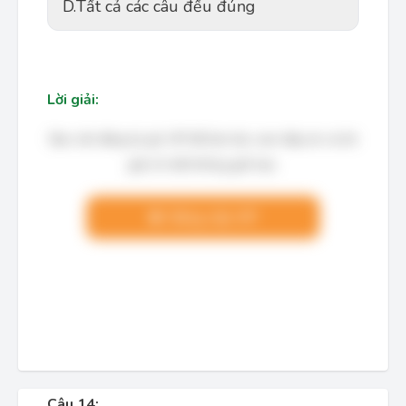
D.
Tất cả các câu đều đúng
Lời giải:
Bạn cần đăng ký gói VIP để làm bài, xem đáp án và lời
giải chi tiết không giới hạn.
Nâng cấp VIP
Câu 14: