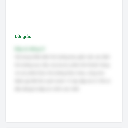
Lời giải:
Đáp án đúng: D
Nội dung thẩm định thị trường bao gồm việc xác định
thị trường mục tiêu của dự án, phân tích khách hàng
và các phân khúc thị trường khác nhau, cũng như
đánh giá đối thủ cạnh tranh. Vì vậy, đáp án D (Tất cả
đều đúng) là đáp án chính xác nhất.