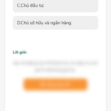
C.
Chủ đầu tư;
D.
Chủ sở hữu và ngân hàng
Lời giải:
Bạn cần đăng ký gói VIP để làm bài, xem đáp án và lời
giải chi tiết không giới hạn.
Nâng cấp VIP