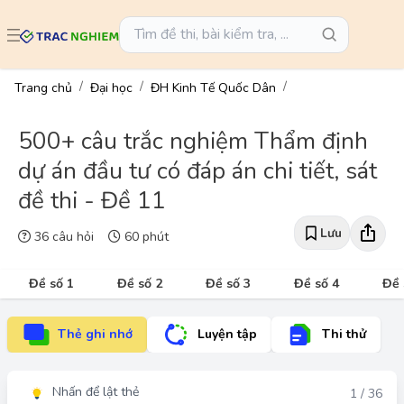
Trang chủ
Đại học
ĐH Kinh Tế Quốc Dân
500+ câu trắc nghiệm Thẩm định
dự án đầu tư có đáp án chi tiết, sát
đề thi - Đề 11
Lưu
36 câu hỏi
60 phút
Đề số 1
Đề số 2
Đề số 3
Đề số 4
Đề 
Thẻ ghi nhớ
Luyện tập
Thi thử
Nhấn để lật thẻ
Đáp án
1 / 36