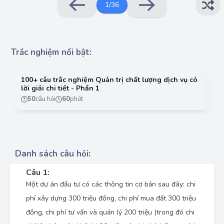
1
/
36
Trắc nghiệm nổi bật:
100+ câu trắc nghiệm Quản trị chất lượng dịch vụ có
10
lời giải chi tiết - Phần 1
lờ
50
câu hỏi
60
phút
Danh sách câu hỏi:
Câu 1:
Một dự án đầu tư có các thông tin cơ bản sau đây: chi
phí xây dựng 300 triệu đồng, chi phí mua đất 300 triệu
đồng, chi phí tư vấn và quản lý 200 triệu (trong đó chi