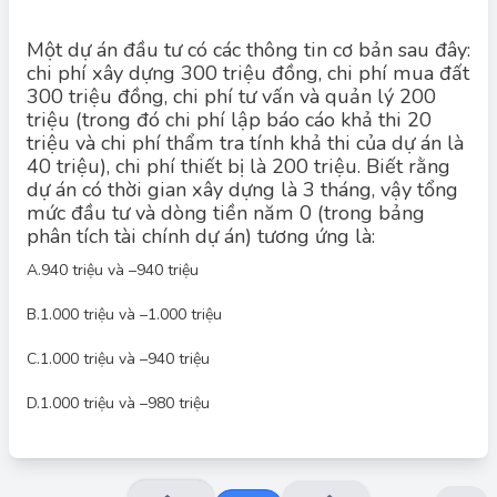
Một dự án đầu tư có các thông tin cơ bản sau đây:
chi phí xây dựng 300 triệu đồng, chi phí mua đất
300 triệu đồng, chi phí tư vấn và quản lý 200
triệu (trong đó chi phí lập báo cáo khả thi 20
Đáp án đúng: C
Tổng mức đầu tư bao gồm tất cả các chi phí cần thiết để thực
triệu và chi phí thẩm tra tính khả thi của dự án là
hiện dự án, bao gồm: chi phí xây dựng, chi phí mua đất, chi phí
40 triệu), chi phí thiết bị là 200 triệu. Biết rằng
tư vấn và quản lý (bao gồm cả chi phí lập báo cáo khả thi và
dự án có thời gian xây dựng là 3 tháng, vậy tổng
thẩm tra), và chi phí thiết bị. Trong bài này, tổng mức đầu tư là:
mức đầu tư và dòng tiền năm 0 (trong bảng
300 + 300 + 200 + 200 = 1.000 triệu đồng.
Dòng tiền năm 0 (thời điểm bắt đầu dự án) là dòng tiền đầu tư
phân tích tài chính dự án) tương ứng là:
ban đầu, thường được biểu diễn bằng số âm vì đây là chi phí bỏ
ra. Trong trường hợp này, dòng tiền năm 0 chính là tổng mức
A.
940 triệu và –940 triệu
đầu tư, mang giá trị âm: -1.000 triệu đồng.
B.
1.000 triệu và –1.000 triệu
Vậy, đáp án đúng là: Tổng mức đầu tư là 1.000 triệu và dòng
tiền năm 0 là –1.000 triệu.
C.
1.000 triệu và –940 triệu
D.
1.000 triệu và –980 triệu