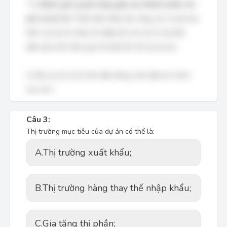
*
C. Đánh giá sự phù hợp giữa các thành phần chi
phí và lợi ích:
Thẩm định đảm bảo rằng các chi phí dự
kiến của dự án được bù đắp bởi các lợi ích dự kiến,
đảm bảo tính hiệu quả về mặt kinh tế của dự án.
Vì tất cả các lý do trên đều đúng, nên đáp án chính
xác là D.
Câu 3:
Thị trường mục tiêu của dự án có thể là:
A.
Thị trường xuất khẩu;
B.
Thị trường hàng thay thế nhập khẩu;
C.
Gia tăng thị phần;