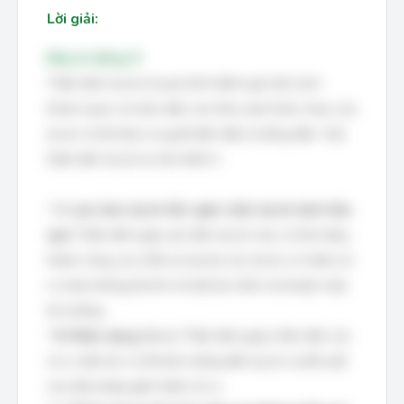
Lời giải:
Đáp án đúng: D
Thẩm định dự án là quá trình đánh giá một cách
khách quan và toàn diện các khía cạnh khác nhau của
dự án, từ đó đưa ra quyết định đầu tư đúng đắn. Việc
thẩm định dự án là cần thiết vì:
*
A. Lựa chọn dự án tốt, ngăn chặn dự án kém hiệu
quả:
Thẩm định giúp xác định dự án nào có khả năng
thành công cao nhất và loại bỏ các dự án có nhiều rủi
ro hoặc không khả thi về mặt tài chính, kỹ thuật, hoặc
thị trường.
*
B. Nhận dạng rủi ro:
Thẩm định giúp nhận diện các
rủi ro tiềm ẩn có thể ảnh hưởng đến dự án và đề xuất
các biện pháp giảm thiểu rủi ro.