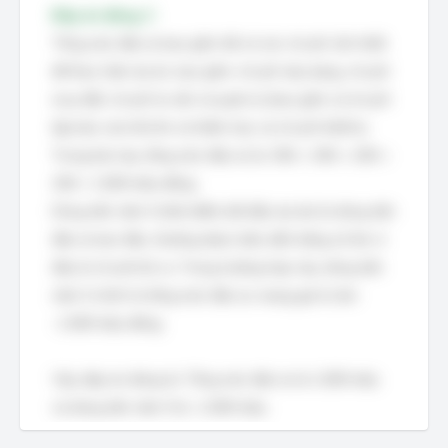
Đáp án đúng: C
Tổng mức đầu tư bao gồm tất cả các chi phí cần thiết
để thực hiện dự án, bao gồm: chi phí xây dựng, chi phí
mua đất, chi phí tư vấn và quản lý (bao gồm cả chi phí
lập báo cáo khả thi và thẩm tra), và chi phí thiết bị.
Trong bài này, tổng mức đầu tư là: 300 + 300 + 200 +
200 = 1.000 triệu đồng.
Dòng tiền năm 0 (thời điểm bắt đầu dự án) là dòng tiền
đầu tư ban đầu, thường được biểu diễn bằng số âm vì
đây là chi phí bỏ ra. Trong trường hợp này, dòng tiền
năm 0 chính là tổng mức đầu tư, mang giá trị âm:
-1.000 triệu đồng.
Vậy, đáp án đúng là: Tổng mức đầu tư là 1.000 triệu
và dòng tiền năm 0 là –1.000 triệu.