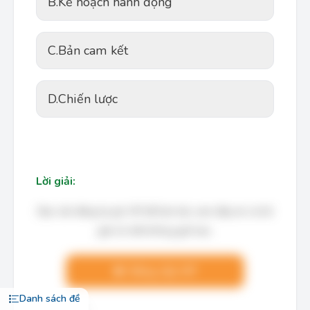
B.
Kế hoạch hành động
C.
Bản cam kết
D.
Chiến lược
Lời giải:
Bạn cần đăng ký gói VIP để làm bài, xem đáp án và lời
giải chi tiết không giới hạn.
Nâng cấp VIP
Danh sách đề