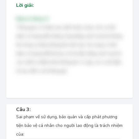
Lời giải:
Đáp án đúng: D
Thông gió có nhiều mục đích khác nhau. Nó có thể
được sử dụng để chống nóng bằng cách loại bỏ không
khí nóng và đưa không khí mát vào. Nó cũng có thể
được sử dụng để khử bụi và hơi độc bằng cách loại bỏ
các chất ô nhiễm khỏi không khí. Vì vậy, cả A và B đều
là mục đích của thông gió.
Câu 3:
Sai phạm về sử dụng, bảo quản và cấp phát phương
tiện bảo vệ cá nhân cho người lao động là trách nhiệm
của: