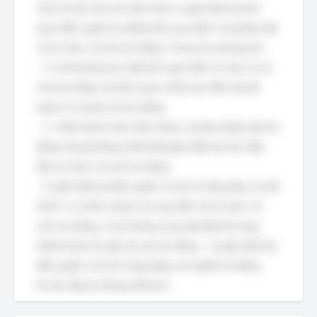
Câu hỏi yêu cầu xác định hành vi gây thiệt hại liên
quan đến người lao động theo quy định của pháp luật
về an toàn, vệ sinh lao động. Trong các phương án:
- A và B không trực tiếp liên quan đến an toàn và vệ
sinh lao động, mà liên quan nhiều hơn đến vấn đề
quản lý và quan hệ lao động.
- C, chậm thanh toán tiền lương, vi phạm pháp luật lao
động nhưng không nhất thiết gây thiệt hại trực tiếp
đến an toàn, vệ sinh lao động.
- D, gây thiệt hại đến quyền và lợi ích hợp pháp, là một
hành vi có thể vi phạm các quy định về an toàn, vệ
sinh lao động, ví dụ: không cung cấp đầy đủ trang
thiết bị bảo hộ, gây tai nạn lao động,... và gây thiệt hại
đến quyền và lợi ích hợp pháp của người lao động.
Do đó, đáp án đúng nhất là D.