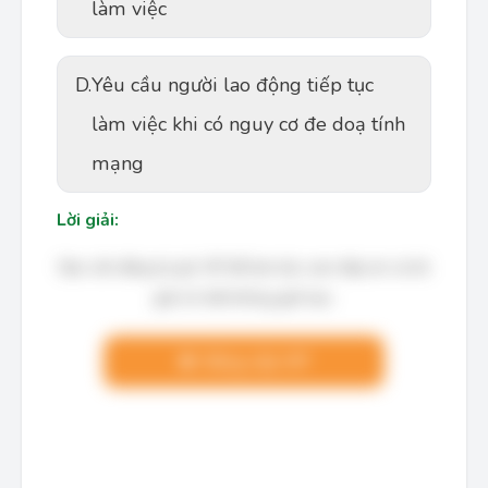
làm việc
D.
Yêu cầu người lao động tiếp tục
làm việc khi có nguy cơ đe doạ tính
mạng
Lời giải:
Bạn cần đăng ký gói VIP để làm bài, xem đáp án và lời
giải chi tiết không giới hạn.
Nâng cấp VIP