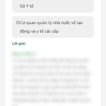
Sở Y tế
D.
Cơ quan quản lý nhà nước về lao
động và y tế các cấp
Lời giải:
Đáp án đúng: C
Cơ sở lao động có trách nhiệm gửi thống kê và báo
cáo định kỳ về công tác an toàn, vệ sinh lao động
(ATVSLĐ) tới cơ quan quản lý nhà nước về lao động
cấp tỉnh, cụ thể là Sở Lao động, Thương binh và Xã
hội. Việc này giúp cơ quan quản lý nắm bắt tình hình
thực hiện công tác ATVSLĐ tại các cơ sở, từ đó có
những biện pháp chỉ đạo, hướng dẫn và kiểm tra phù