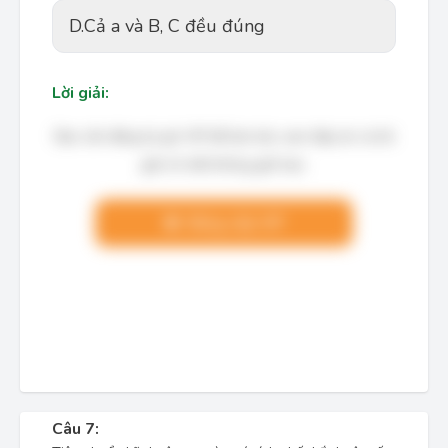
D.
Cả a và B, C đều đúng
Lời giải:
Bạn cần đăng ký gói VIP để làm bài, xem đáp án và lời
giải chi tiết không giới hạn.
Nâng cấp VIP
Câu 7: