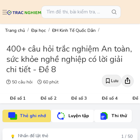
Trang chủ
Đại học
ĐH Kinh Tế Quốc Dân
400+ câu hỏi trắc nghiệm An toàn,
sức khỏe nghề nghiệp có lời giải
chi tiết - Đề 8
Lưu
50 câu hỏi
60 phút
Đề số 1
Đề số 2
Đề số 3
Đề số 4
Đề 
Thẻ ghi nhớ
Luyện tập
Thi thử
Nhấn để lật thẻ
Đáp án
1 / 50