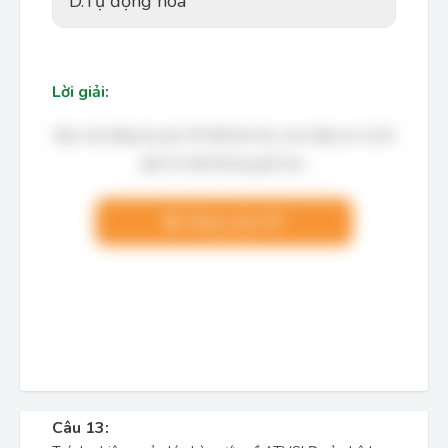
D.
Tự động hóa
Lời giải:
Bạn cần đăng ký gói VIP để làm bài, xem đáp án và lời
giải chi tiết không giới hạn.
Nâng cấp VIP
Câu 13: