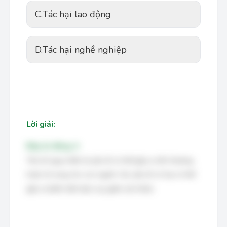
C.
Tác hại lao động
D.
Tác hại nghề nghiệp
Lời giải:
Đáp án đúng: A
Yếu tố nguy hiểm là yếu tố có thể gây ra tổn thương
hoặc tử vong cho con người. Các yếu tố có hại có thể
gây ra bệnh tật hoặc suy giảm sức khỏe.