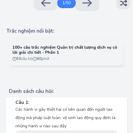
1
/
50
Trắc nghiệm nổi bật:
100+ câu trắc nghiệm Quản trị chất lượng dịch vụ có
10
lời giải chi tiết - Phần 1
lờ
50
câu hỏi
60
phút
Danh sách câu hỏi:
Câu 1:
Các hành vi gây thiệt hại có liên quan đến người lao
động mà pháp luật toàn, vệ sinh lao động quy định là
những hành vi nào sau đây