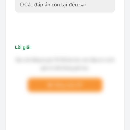
D.
Các đáp án còn lại đều sai
Lời giải:
Bạn cần đăng ký gói VIP để làm bài, xem đáp án và lời
giải chi tiết không giới hạn.
Nâng cấp VIP