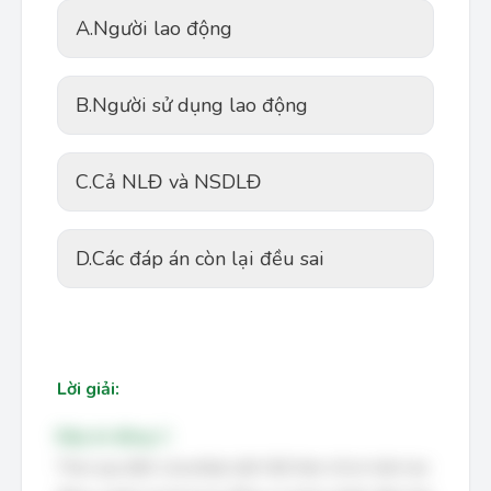
A.
Người lao động
B.
Người sử dụng lao động
C.
Cả NLĐ và NSDLĐ
D.
Các đáp án còn lại đều sai
Lời giải:
Đáp án đúng: C
Theo quy định của pháp luật Việt Nam về an toàn lao