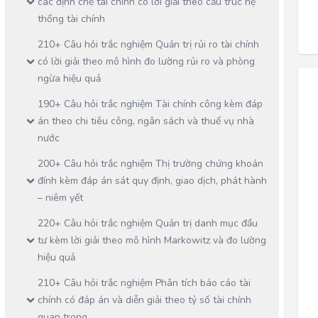
các định chế tài chính có lời giải theo cấu trúc hệ
thống tài chính
210+ Câu hỏi trắc nghiệm Quản trị rủi ro tài chính
có lời giải theo mô hình đo lường rủi ro và phòng
ngừa hiệu quả
190+ Câu hỏi trắc nghiệm Tài chính công kèm đáp
án theo chi tiêu công, ngân sách và thuế vụ nhà
nước
200+ Câu hỏi trắc nghiệm Thị trường chứng khoán
đính kèm đáp án sát quy định, giao dịch, phát hành
– niêm yết
220+ Câu hỏi trắc nghiệm Quản trị danh mục đầu
tư kèm lời giải theo mô hình Markowitz và đo lường
hiệu quả
210+ Câu hỏi trắc nghiệm Phân tích báo cáo tài
chính có đáp án và diễn giải theo tỷ số tài chính
quan trọng