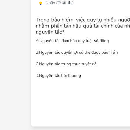
Nhấn để lật thẻ
Trong bảo hiểm, việc quy tụ nhiều ngườ
nhằm phân tán hậu quả tài chính của nh
nguyên tắc?
Nguyên tắc "đảm bảo quy luật số đông" trong bả
A.
Nguyên tắc đảm bảo quy luật số đông
lớn các đối tượng có cùng rủi ro vào một cộng 
quả tài chính từ những tổn thất, tức là khi một số ít
B.
Nguyên tắc quyền lợi có thể được bảo hiểm
tiền bồi thường sẽ được chia sẻ từ quỹ chung do
này giúp giảm thiểu tác động tài chính cho từn
C.
Nguyên tắc trung thực tuyệt đối
D.
Nguyên tắc bồi thường
- Nguyên tắc quyền lợi có thể được bảo hiểm: Li
quyền l
- Nguyên tắc trung thực tuyệt đối: Yêu cầu cả ngư
trung thực và minh bạch trong mọi
- Nguyên tắc bồi thường: Đề cập đến việc người 
tổn thất thực tế mà họ gánh chịu, 