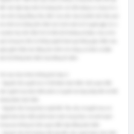
đến việc tập hợp một số lượng lớn các đối tượng có cùng rủi ro
vào một cộng đồng. Mục đích của việc này là phân tán hậu quả
tài chính từ những tổn thất, tức là khi một số ít người gặp rủi ro
và phải chịu tổn thất, thì số tiền bồi thường sẽ được chia sẻ từ
quỹ chung do tất cả những người tham gia đóng góp. Điều này
giúp giảm thiểu tác động tài chính cho từng cá nhân và đảm
bảo hệ thống bảo hiểm hoạt động ổn định.
Các lựa chọn khác không phù hợp vì:
- Nguyên tắc quyền lợi có thể được bảo hiểm: Liên quan đến
việc người mua bảo hiểm phải có quyền lợi hợp pháp đối với đối
tượng được bảo hiểm.
- Nguyên tắc trung thực tuyệt đối: Yêu cầu cả người mua và
người bán bảo hiểm phải hoàn toàn trung thực và minh bạch
trong mọi thông tin liên quan đến hợp đồng bảo hiểm.
- Nguyên tắc bồi thường: Đề cập đến việc người được bảo hiểm