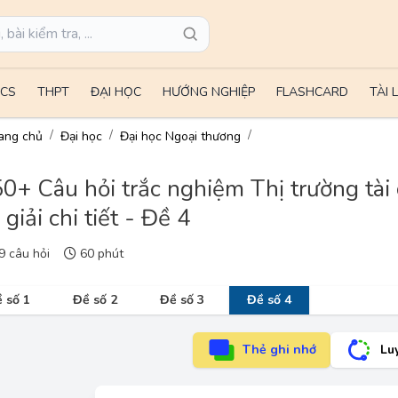
CS
THPT
ĐẠI HỌC
HƯỚNG NGHIỆP
FLASHCARD
TÀI 
ang chủ
Đại học
Đại học Ngoại thương
0+ Câu hỏi trắc nghiệm Thị trường tài 
i giải chi tiết - Đề 4
 câu hỏi
60 phút
 số 1
Đề số 2
Đề số 3
Đề số 4
Thẻ ghi nhớ
Lu