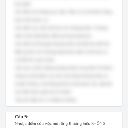
bao gồm:
Xác định thị trường mục tiêu: Hiểu rõ ai là khách hàng
bạn muốn phục vụ.
Xác định mục tiêu dài hạn cho thương hiệu: Thương
hiệu muốn đạt được điều gì trong tương lai.
Xác định lợi thế giúp thương hiệu nổi bật hơn đối thủ:
Điều gì làm cho thương hiệu khác biệt và tốt hơn so
với đối thủ cạnh tranh.
Việc tạo sự liên tưởng thương hiệu trong tâm trí khách
hàng là một phần của việc xây dựng thương hiệu và
truyền thông, chứ không phải là một bước trực tiếp để
xác định bản tuyên bố sứ mệnh.
Vậy nên đáp án C là đáp án đúng.
Câu 5:
Nhược điểm của việc mở rộng thương hiệu KHÔNG