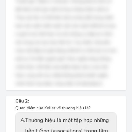
Thuật ngữ “Make in Vietnam” không phải là một chỉ
dẫn địa lý, tên gọi xuất xứ hay chứng nhận xuất xứ.
Thay vào đó, nó thể hiện một sự thay đổi trong chiến
lược sản xuất, nhấn mạnh việc sản xuất, thiết kế và tạo
ra giá trị tại Việt Nam. Do đó, không có đáp án chính
xác trong các lựa chọn đã cho. Tuy nhiên, nếu phải
chọn một đáp án gần đúng nhất thì có thể xem nó như
một sự "chỉ dẫn nguồn gốc" theo nghĩa rộng, không
chính thức, thể hiện sản phẩm được làm ra tại Việt
Nam, song cần lưu ý đây không phải là định nghĩa
chính thức hay được công nhận về mặt pháp lý.
Câu 2:
Quan điểm của Keller về thương hiệu là?
A.
Thương hiệu là một tập hợp những
liên tưởng (associations) trong tâm