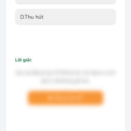
D.
Thu hút
Lời giải:
Bạn cần đăng ký gói VIP để làm bài, xem đáp án và lời
giải chi tiết không giới hạn.
Nâng cấp VIP