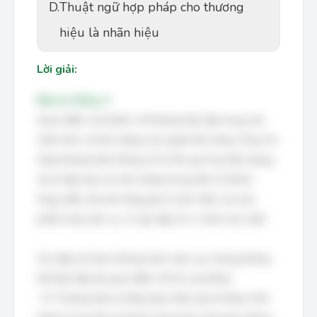
D.
Thuật ngữ hợp pháp cho thương
hiệu là nhãn hiệu
Lời giải:
Đáp án đúng: A
Quan điểm của Keller về thương hiệu tập trung vào
nhận thức và liên tưởng của người tiêu dùng. Ông cho
rằng thương hiệu không chỉ là tên gọi hay biểu tượng
mà là tập hợp các liên tưởng trong tâm trí khách
hàng, điều này làm tăng giá trị cảm nhận của sản
phẩm hoặc dịch vụ. Vì vậy, đáp án A chính xác nhất.
Các đáp án khác không hoàn toàn sai, nhưng không
thể hiện đầy đủ quan điểm cốt lõi của Keller:
- B. Thương hiệu là tổng hợp nhiều yếu tố được hình