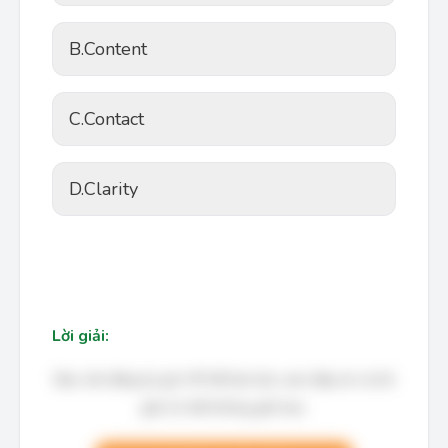
B.
Content
C.
Contact
D.
Clarity
Lời giải:
Bạn cần đăng ký gói VIP để làm bài, xem đáp án và lời
giải chi tiết không giới hạn.