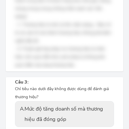
thành trong tâm trí khách hàng theo thời gian: Đúng,
nhưng chung chung, không nhấn mạnh vào "liên
tưởng".
- C. Thương hiệu là một cái tên, biểu tượng...: Đây chỉ
là các yếu tố cấu thành thương hiệu, không phải định
nghĩa đầy đủ.
- D. Thuật ngữ hợp pháp cho thương hiệu là nhãn
hiệu: Liên quan đến khía cạnh pháp lý, không phải
quan điểm xây dựng thương hiệu.
Câu 3:
Chỉ tiêu nào dưới đây không được dùng để đánh giá
thương hiệu?
A.
Mức độ tăng doanh số mà thương
hiệu đã đóng góp