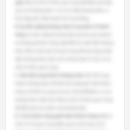
góp:
Đây là một chỉ tiêu quan trọng để đánh giá hiệu
quả của thương hiệu, vì nó cho thấy thương hiệu có
khả năng thúc đẩy doanh thu hay không.
B. Sự liên tưởng thương hiệu trong tâm trí khách
hàng:
Sự liên tưởng thương hiệu (brand association)
là những gì khách hàng nghĩ đến khi nhắc đến thương
hiệu. Đây là một yếu tố quan trọng để xây dựng nhận
diện thương hiệu mạnh mẽ và khác biệt. Do đó, nó là
một chỉ tiêu quan trọng.
C. Mức độ trung thành thương hiệu:
Mức độ trung
thành thương hiệu thể hiện khả năng giữ chân khách
hàng và khiến họ quay lại mua sản phẩm/dịch vụ của
thương hiệu nhiều lần. Đây là một chỉ tiêu quan trọng
để đánh giá sức mạnh của thương hiệu.
D. Tỷ lệ khách hàng giới thiệu khách hàng:
Đây là
một chỉ số quan trọng đánh giá sự hài lòng và tin