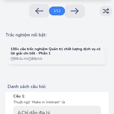
1
/
12
Trắc nghiệm nổi bật:
100+ câu trắc nghiệm Quản trị chất lượng dịch vụ có
10
lời giải chi tiết - Phần 1
lờ
50
câu hỏi
60
phút
Danh sách câu hỏi:
Câu 1:
Thuật ngữ “Make in Vietnam” là
A.
Chỉ dẫn địa lý