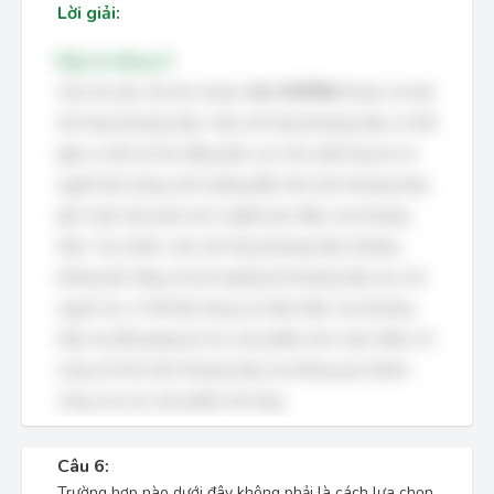
Lời giải:
Đáp án đúng: D
Câu hỏi yêu cầu tìm nhược điểm
KHÔNG
thuộc về việc
mở rộng thương hiệu. Việc mở rộng thương hiệu có thể
gây ra một số tác động tiêu cực như mất lòng tin từ
người tiêu dùng, ảnh hưởng đến hình ảnh thương hiệu
gốc hoặc làm phai mờ ý nghĩa ban đầu của thương
hiệu. Tuy nhiên, việc mở rộng thương hiệu thường
không làm tăng chi phí quảng bá thương hiệu mẹ, mà
ngược lại, có thể tận dụng sự nhận diện của thương
hiệu mẹ để quảng bá cho sản phẩm mới, hoặc thậm chí
củng cố hình ảnh thương hiệu mẹ thông qua thành
công của các sản phẩm mở rộng.
Câu 6:
Trường hợp nào dưới đây không phải là cách lựa chọn