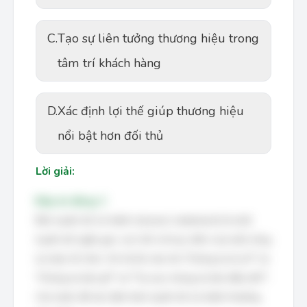
C.
Tạo sự liên tưởng thương hiệu trong
tâm trí khách hàng
D.
Xác định lợi thế giúp thương hiệu
nổi bật hơn đối thủ
Lời giải:
Đáp án đúng: C
Bản tuyên bố sứ mệnh (mission statement) là một
tuyên bố ngắn gọn, súc tích về mục đích của một công
ty hoặc tổ chức. Nó trả lời câu hỏi "Chúng ta là ai?" và
"Chúng ta làm gì?" và "Tại sao chúng ta làm điều đó?".
Các bước để xác định bản tuyên bố sứ mệnh thường