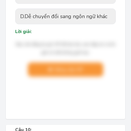
D.
Dễ chuyển đổi sang ngôn ngữ khác
Lời giải:
Bạn cần đăng ký gói VIP để làm bài, xem đáp án và lời
giải chi tiết không giới hạn.
Nâng cấp VIP
Câu 10: