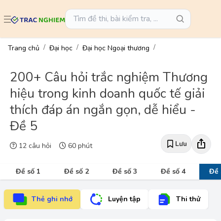
Trang chủ
Đại học
Đại học Ngoại thương
200+ Câu hỏi trắc nghiệm Thương
hiệu trong kinh doanh quốc tế giải
thích đáp án ngắn gọn, dễ hiểu -
Đề 5
Lưu
12 câu hỏi
60 phút
Đề số 1
Đề số 2
Đề số 3
Đề số 4
Đề 
Thẻ ghi nhớ
Luyện tập
Thi thử