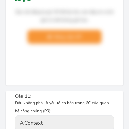
Bạn cần đăng ký gói VIP để làm bài, xem đáp án và lời
giải chi tiết không giới hạn.
Nâng cấp VIP
Câu 11:
Đâu không phải là yếu tố cơ bản trong 6C của quan
hệ công chúng (PR):
A.
Context