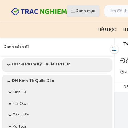
Danh mục
TIỂU HỌC
TH
Tr
Danh sách đề
Đề
ĐH Sư Phạm Kỹ Thuật TP.HCM
4 
ĐH Kinh Tế Quốc Dân
Đề
Kinh Tế
Hải Quan
Bảo Hiểm
Kế Toán