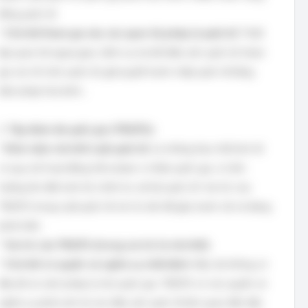
đồng quốc tế.
*
Chủ thể tham gia vào các quan hệ pháp lý quốc tế:
Thiết
lập quan hệ ngoại giao, lãnh sự, ký kết điều ước quốc tế, tham
gia các tổ chức quốc tế, giải quyết tranh chấp quốc tế bằng
biện pháp hòa bình...
2.
Tập đoàn đa quốc gia (TĐQTG):
*
Khái niệm chủ thể Luật quốc tế:
Là những thực thể kinh tế
có quy mô hoạt động trên phạm vi nhiều quốc gia, có ảnh
hưởng lớn đến kinh tế, chính trị, xã hội quốc tế. Vai trò của
TĐQTG trong Luật quốc tế còn là vấn đề gây tranh cãi và đang
phát triển.
*
Vai trò của TĐQTG (trong vai trò là chủ thể):
*
Chủ thể có quyền và nghĩa vụ nhất định:
Mặc dù không có
đầy đủ tư cách pháp lý như quốc gia, TĐQTG có các quyền và
nghĩa vụ phát sinh từ các điều ước quốc tế liên quan đến đầu