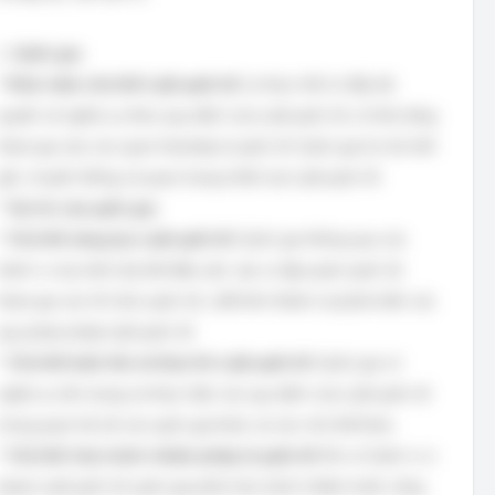
1.
Quốc gia:
*
Khái niệm chủ thể Luật quốc tế:
Là thực thể có đầy đủ
quyền và nghĩa vụ theo quy định của Luật quốc tế, có khả năng
tham gia vào các quan hệ pháp lý quốc tế. Quốc gia là chủ thể
gốc, truyền thống và quan trọng nhất của Luật quốc tế.
*
Vai trò của quốc gia:
*
Chủ thể sáng tạo Luật quốc tế:
Quốc gia thông qua các
hành vi của mình (ký kết điều ước, tạo ra tập quán quốc tế,
tham gia các tổ chức quốc tế...) để hình thành và phát triển các
quy phạm pháp luật quốc tế.
*
Chủ thể tuân thủ và thực thi Luật quốc tế:
Quốc gia có
nghĩa vụ tôn trọng và thực hiện các quy định của Luật quốc tế
trong quan hệ với các quốc gia khác và các chủ thể khác.
*
Chủ thể chịu trách nhiệm pháp lý quốc tế:
Khi có hành vi vi
phạm Luật quốc tế, quốc gia phải chịu trách nhiệm trước cộng