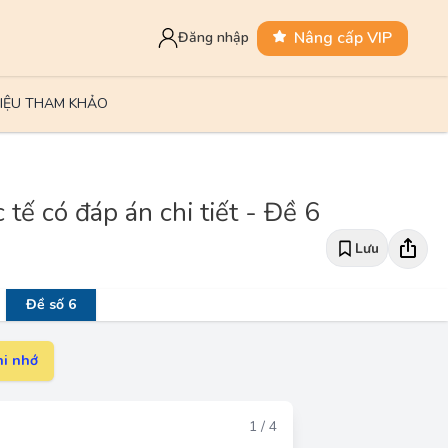
Nâng cấp VIP
Đăng nhập
LIỆU THAM KHẢO
tế có đáp án chi tiết - Đề 6
Lưu
Đề số 6
i nhớ
Đáp án
1 / 4