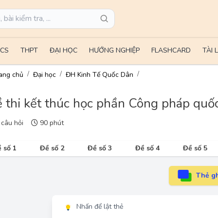
CS
THPT
ĐẠI HỌC
HƯỚNG NGHIỆP
FLASHCARD
TÀI 
ang chủ
Đại học
ĐH Kinh Tế Quốc Dân
 thi kết thúc học phần Công pháp quốc 
câu hỏi
90 phút
 số 1
Đề số 2
Đề số 3
Đề số 4
Đề số 5
Thẻ gh
Nhấn để lật thẻ