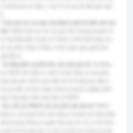
tư, thương mại, lao động... hoặc từ các quy tắc tập quán quốc
tế.
*
Tham gia vào các quan hệ pháp lý quốc tế (một cách hạn
chế):
TĐQTG tham gia vào các giao dịch thương mại quốc tế,
các hợp đồng đầu tư quốc tế. Chúng có thể là đối tượng của
các quy định về bảo hộ đầu tư nước ngoài, giải quyết tranh
chấp đầu tư.
*
Tác động đến sự phát triển của Luật quốc tế:
Hoạt động
của TĐQTG thúc đẩy sự ra đời và hoàn thiện các quy phạm
pháp luật quốc tế liên quan đến kinh tế, thương mại, đầu tư.
Các quy định về trách nhiệm xã hội của doanh nghiệp (CSR)
ngày càng được nhấn mạnh đối với TĐQTG.
*
Hạn chế của TĐQTG như chủ thể Luật quốc tế:
TĐQTG
không có chủ quyền lãnh thổ, không có quyền ban hành pháp
luật nội dung, không có quyền tham gia vào các cơ chế chính
trị quốc tế như quốc gia. Tư cách chủ thể của chúng chủ yếu