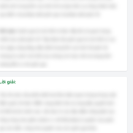
phát sinh trong lĩnh vực kinh tế và dựa trên sự công nhận hoặc
quy định của pháp luật quốc gia và pháp luật quốc tế.
Kết luận:
Quốc gia là chủ thể cơ bản, đầy đủ và quan trọng
nhất của Luật quốc tế. Tập đoàn đa quốc gia là chủ thể có vai
trò ngày càng tăng, đặc biệt trong lĩnh vực kinh tế quốc tế,
nhưng tư cách chủ thể của chúng còn hạn chế và mang tính
tương đối so với quốc gia.
Lời giải:
Câu hỏi yêu cầu phân biệt hai khái niệm quan trọng trong Luật
Biển quốc tế năm 1982: vùng lãnh hải và vùng đặc quyền kinh
tế. Để trả lời chính xác, cần làm rõ các đặc điểm riêng biệt của
từng vùng, bao gồm: phạm vi, chế độ pháp lý, quyền của quốc
gia ven biển, cũng như quyền của các quốc gia khác.