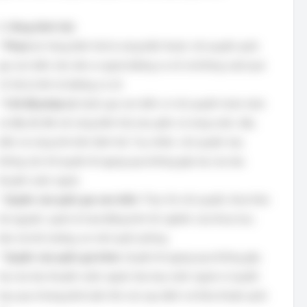
1. Vùng lãnh hải:
*
Phạm vi:
Vùng lãnh hải là vùng biển thuộc chủ quyền quốc
gia ven biển, kéo dài ra ngoài đường cơ sở và không vượt quá
12 hải lý tính từ đường cơ sở.
*
Chế độ pháp lý:
Quốc gia ven biển có chủ quyền hoàn toàn
và đầy đủ đối với vùng lãnh hải, bao gồm cả vùng nước, đáy
biển và vùng trời trên lãnh hải. Tuy nhiên, chủ quyền này
không cản trở quyền đi ngang qua không gây hại của tàu
thuyền nước ngoài.
*
Quyền của quốc gia ven biển:
Thực thi chủ quyền, khai thác
tài nguyên, quản lý hoạt động kinh tế, nghiên cứu khoa học,
bảo vệ môi trường, an ninh quốc phòng.
*
Quyền của quốc gia khác:
Quyền đi ngang qua không gây
hại của tàu thuyền nước ngoài; tàu bay nước ngoài có quyền
bay qua nhưng phải tuân thủ các quy định và thỏa thuận quốc