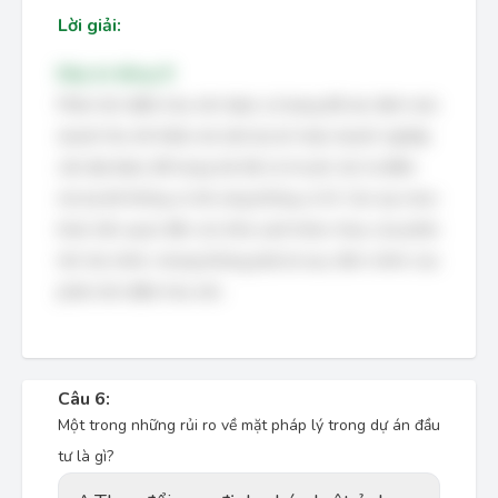
Lời giải:
Đáp án đúng: B
Phân tích điểm hòa vốn được sử dụng để xác định mức
doanh thu tối thiểu mà một dự án hoặc doanh nghiệp
cần đạt được để trang trải tất cả chi phí, tức là điểm
mà tại đó không có lãi cũng không có lỗ. Các lựa chọn
khác liên quan đến các khía cạnh khác nhau của phân
tích tài chính, nhưng không phải là mục đích chính của
phân tích điểm hòa vốn.
Câu 6:
Một trong những rủi ro về mặt pháp lý trong dự án đầu
tư là gì?