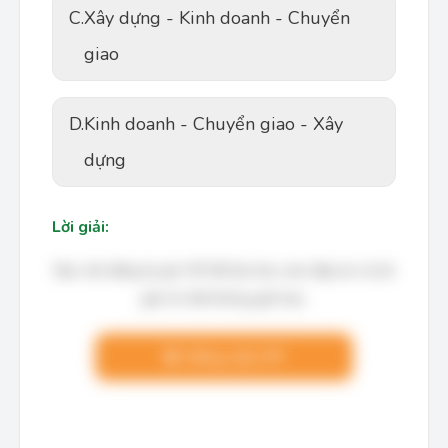
C.
Xây dựng - Kinh doanh - Chuyển
giao
D.
Kinh doanh - Chuyển giao - Xây
dựng
Lời giải:
Bạn cần đăng ký gói VIP để làm bài, xem đáp án và lời
giải chi tiết không giới hạn.
Nâng cấp VIP