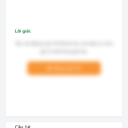
Lời giải:
Bạn cần đăng ký gói VIP để làm bài, xem đáp án và lời
giải chi tiết không giới hạn.
Nâng cấp VIP
Câu 14: