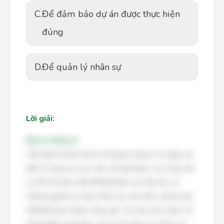
C.
Để đảm bảo dự án được thực hiện
đúng
D.
Để quản lý nhân sự
Lời giải:
Đáp án đúng: B
Việc lập kế hoạch dự án rất quan trọng vì nó giúp xác
định rõ ràng các mục tiêu cần đạt được, các công việc
cụ thể cần thực hiện để đạt được mục tiêu đó, và
những nguồn lực (như nhân lực, tài chính, vật tư) cần
thiết để hoàn thành công việc. Các lựa chọn khác chỉ