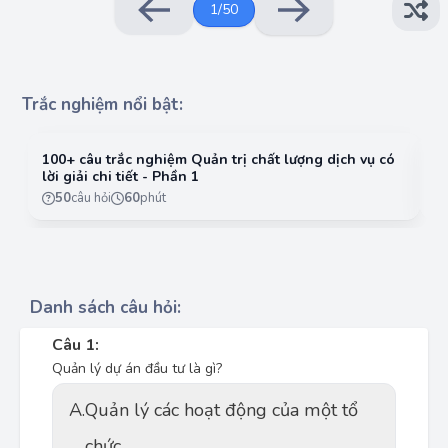
1
/
50
Trắc nghiệm nổi bật:
100+ câu trắc nghiệm Quản trị chất lượng dịch vụ có
10
lời giải chi tiết - Phần 1
lờ
50
câu hỏi
60
phút
Danh sách câu hỏi:
Câu 1:
Quản lý dự án đầu tư là gì?
A.
Quản lý các hoạt động của một tổ
chức