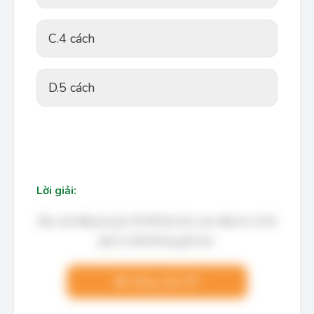
C.
4 cách
D.
5 cách
Lời giải:
Bạn cần đăng ký gói VIP để làm bài, xem đáp án và lời
giải chi tiết không giới hạn.
Nâng cấp VIP