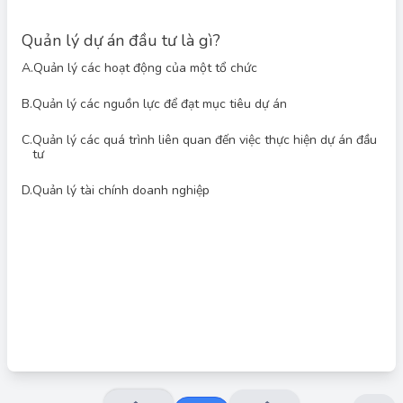
Quản lý dự án đầu tư là gì?
A.
Quản lý các hoạt động của một tổ chức
B.
Quản lý các nguồn lực để đạt mục tiêu dự án
C.
Quản lý các quá trình liên quan đến việc thực hiện dự án đầu
Đáp án đúng: C
tư
Quản lý dự án đầu tư là việc quản lý các quá trình liên quan
đến việc thực hiện dự án đầu tư, từ giai đoạn chuẩn bị, thực hiện
đến khi kết thúc dự án, bao gồm quản lý phạm vi, thời gian, chi
D.
Quản lý tài chính doanh nghiệp
phí, chất lượng, nguồn nhân lực, thông tin liên lạc, rủi ro và các
yếu tố khác để đạt được mục tiêu của dự án một cách hiệu quả.
Đáp án 3 phản ánh chính xác điều này.