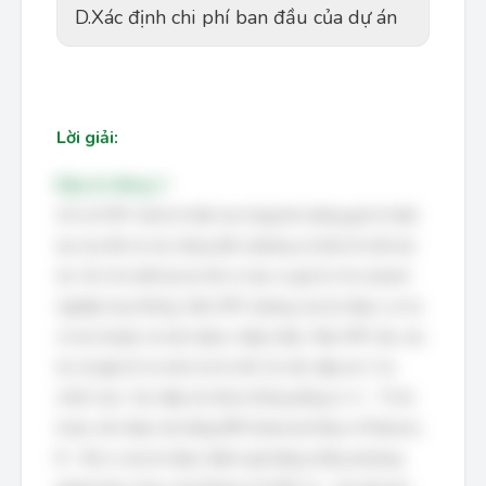
D.
Xác định chi phí ban đầu của dự án
Lời giải:
Đáp án đúng: C
Chỉ số NPV (Giá trị hiện tại ròng) đo lường giá trị hiện
tại của tất cả các dòng tiền (dương và âm) từ một dự
án. Nó cho biết dự án đó có tạo ra giá trị cho doanh
nghiệp hay không. Nếu NPV dương, dự án được coi là
có lợi nhuận và nên được chấp nhận. Nếu NPV âm, dự
án sẽ gây lỗ và nên bị từ chối. Do đó, đáp án C là
chính xác. Các đáp án khác không đúng vì: A - Tỷ lệ
hoàn vốn được đo bằng IRR (Internal Rate of Return),
B - Rủi ro dự án được đánh giá bằng nhiều phương