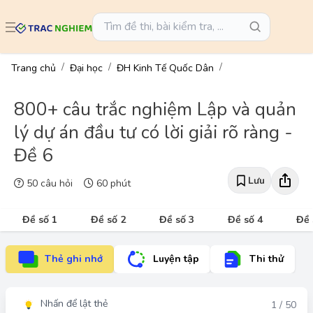
Trang chủ
Đại học
ĐH Kinh Tế Quốc Dân
800+ câu trắc nghiệm Lập và quản
lý dự án đầu tư có lời giải rõ ràng -
Đề 6
Lưu
50 câu hỏi
60 phút
Đề số 1
Đề số 2
Đề số 3
Đề số 4
Đề 
Thẻ ghi nhớ
Luyện tập
Thi thử
Nhấn để lật thẻ
Đáp án
1 / 50