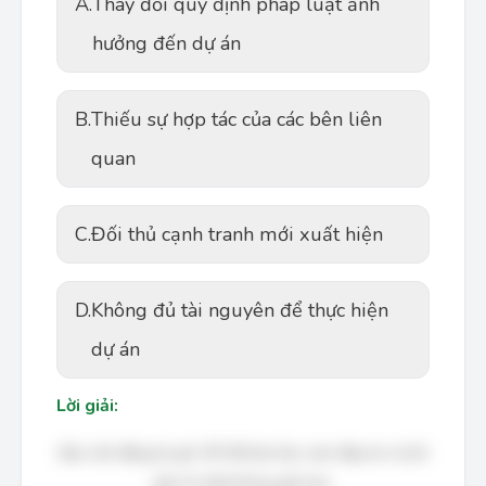
A.
Thay đổi quy định pháp luật ảnh
hưởng đến dự án
B.
Thiếu sự hợp tác của các bên liên
quan
C.
Đối thủ cạnh tranh mới xuất hiện
D.
Không đủ tài nguyên để thực hiện
dự án
Lời giải:
Bạn cần đăng ký gói VIP để làm bài, xem đáp án và lời
giải chi tiết không giới hạn.