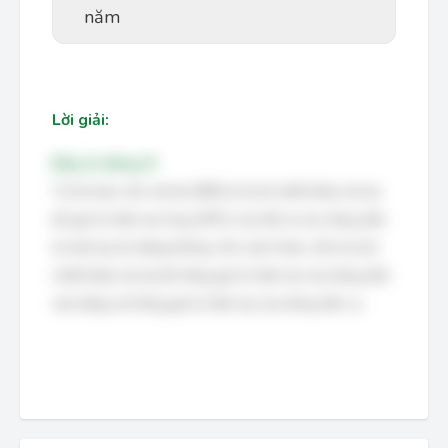
năm
Lời giải:
Đáp án đúng: B
Tỷ lệ hoàn vốn nội bộ (IRR) là tỷ lệ chiết khấu mà tại
đó giá trị hiện tại ròng (NPV) của tất cả các dòng tiền
từ một dự án bằng không. Nói cách khác, đó là tỷ lệ
chiết khấu mà tại đó tổng giá trị hiện tại của dòng tiền
vào bằng với tổng giá trị hiện tại của dòng tiền ra.