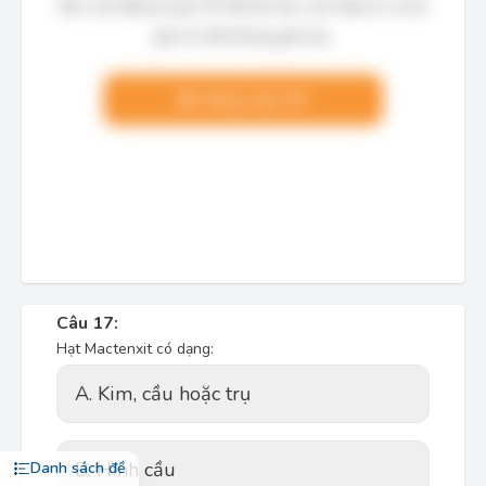
Bạn cần đăng ký gói VIP để làm bài, xem đáp án và lời
giải chi tiết không giới hạn.
Nâng cấp VIP
Câu 17:
Hạt Mactenxit có dạng:
A. Kim, cầu hoặc trụ
B. Hình cầu
Danh sách đề