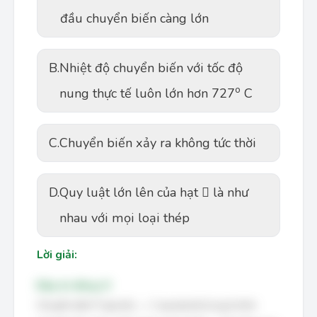
đầu chuyển biến càng lớn
B.
Nhiệt độ chuyển biến với tốc độ
o
nung thực tế luôn lớn hơn 727
C
C.
Chuyển biến xảy ra không tức thời
D.
Quy luật lớn lên của hạt  là như
nhau với mọi loại thép
Lời giải:
Đáp án đúng: D
Chuyển biến P (peclit) →  (austenit) là quá trình