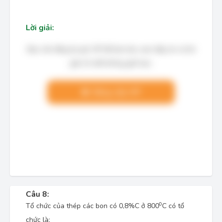
Lời giải:
Bạn cần đăng ký gói VIP để làm bài, xem đáp án và lời
giải chi tiết không giới hạn.
Nâng cấp VIP
Câu 8:
0
Tổ chức của thép các bon có 0,8%C ở 800
C có tổ
chức là: