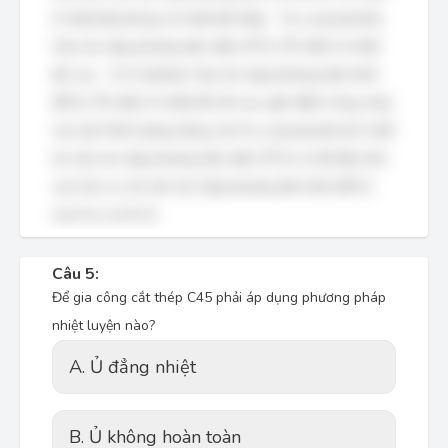
ở nhiệt độ phòng và nhiệt độ thấp. - Fe γ (austenite):
Cấu trúc lập phương tâm diện (FCC). Ổn định ở nhiệt
độ cao. - Fe δ (delta): Cấu trúc lập phương tâm khối
(BCC). Ổn định ở nhiệt độ rất cao, gần điểm nóng chảy
của sắt. Khối lượng riêng của Fe γ (austenite) lớn nhất
do cấu trúc lập phương tâm diện (FCC) có độ đặc khít
cao hơn so với cấu trúc lập phương tâm khối (BCC)
của Fe α và Fe δ.
Câu 5:
Để gia công cắt thép C45 phải áp dụng phương pháp
nhiệt luyện nào?
A. Ủ đẳng nhiệt
B. Ủ không hoàn toàn