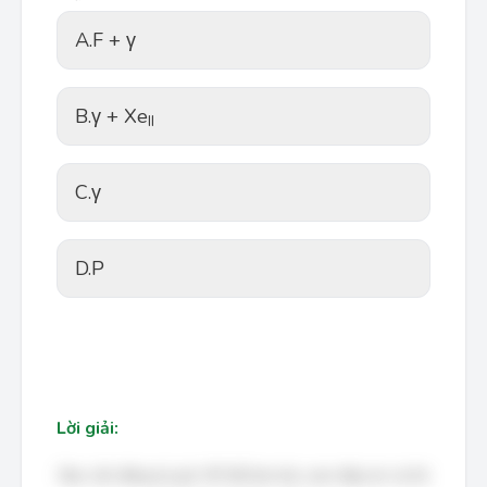
A.
F + γ
B.
γ + Xe
II
C.
γ
D.
P
Lời giải:
Bạn cần đăng ký gói VIP để làm bài, xem đáp án và lời