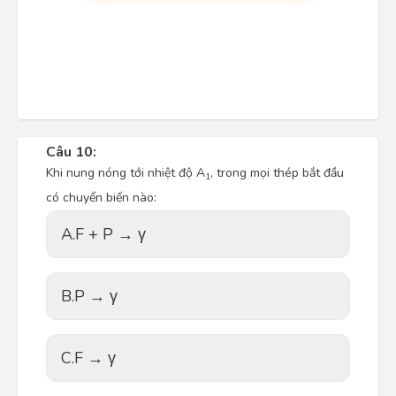
Câu 10:
Khi nung nóng tới nhiệt độ A
, trong mọi thép bắt đầu
1
có chuyển biến nào:
A.
F + P → γ
B.
P → γ
C.
F → γ