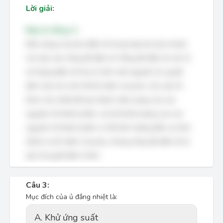
Lời giải:
Đáp án đúng: A
Kiểu mạng của pha điện tử trong hợp kim phụ thuộc
chủ yếu vào nồng độ điện tử. Nồng độ điện tử, tức là
số lượng điện tử hóa trị trên một nguyên tử, quyết
định cấu trúc tinh thể ổn định của pha. Các yếu tố
khác như nhiệt độ tạo thành, kiểu mạng của các
nguyên tố thành phần, và tỷ lệ khối lượng của các
nguyên tố thành phần có thể ảnh hưởng đến sự hình
thành và ổn định của pha, nhưng nồng độ điện tử là
yếu tố quyết định chính.
Câu 3:
Mục đích của ủ đẳng nhiệt là:
A. Khử ứng suất