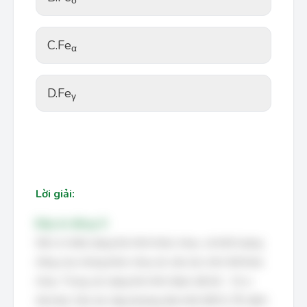
δ
C.
Fe
α
D.
Fe
γ
Lời giải:
Đáp án đúng: D
Sắt có nhiều dạng thù hình khác nhau, và khối lượng
riêng của chúng khác nhau do cấu trúc tinh thể khác
nhau. Trong các dạng thù hình được liệt kê: - Fe α
(ferrite): Cấu trúc lập phương tâm khối (BCC). Ổn định