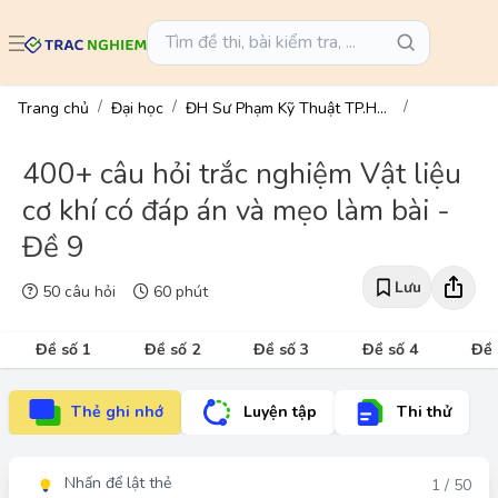
Trang chủ
Đại học
ĐH Sư Phạm Kỹ Thuật TP.HCM
400+ câu hỏi trắc nghiệm Vật liệu
cơ khí có đáp án và mẹo làm bài -
Đề 9
Lưu
50 câu hỏi
60 phút
Đề số 1
Đề số 2
Đề số 3
Đề số 4
Đề 
Thẻ ghi nhớ
Luyện tập
Thi thử
Nhấn để lật thẻ
Đáp án
1 / 50