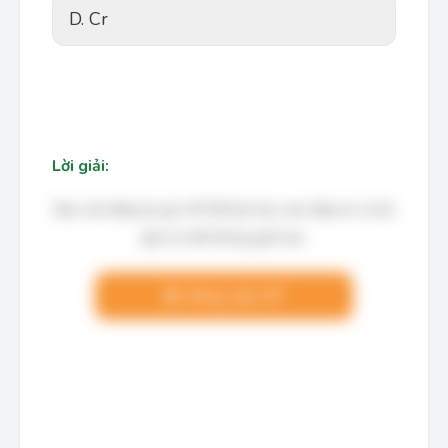
D. Cr
Lời giải:
Bạn cần đăng ký gói VIP để làm bài, xem đáp án và lời
giải chi tiết không giới hạn.
Nâng cấp VIP