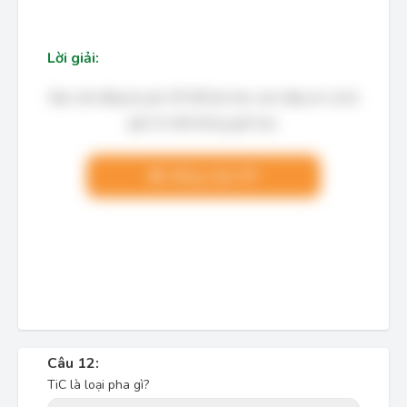
Lời giải:
Bạn cần đăng ký gói VIP để làm bài, xem đáp án và lời
giải chi tiết không giới hạn.
Nâng cấp VIP
Câu 12:
TiC là loại pha gì?