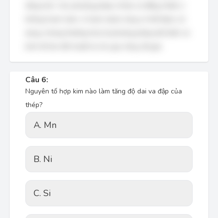
dàng hơn. Các phương pháp ủ khác (ủ đẳng nhiệt, ủ
không hoàn toàn, ủ hoàn toàn) cũng có thể được sử
dụng, nhưng thường hóa là phương pháp phổ biến và
kinh tế hơn để chuẩn bị cho gia công cắt gọt.
Câu 6:
Nguyên tố hợp kim nào làm tăng độ dai va đập của
thép?
A. Mn
B. Ni
C. Si