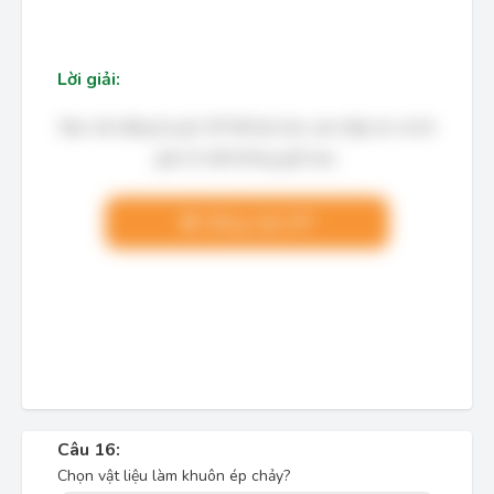
Lời giải:
Bạn cần đăng ký gói VIP để làm bài, xem đáp án và lời
giải chi tiết không giới hạn.
Nâng cấp VIP
Câu 16:
Chọn vật liệu làm khuôn ép chảy?