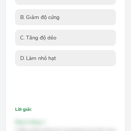
B. Giảm độ cứng
C. Tăng độ dẻo
D. Làm nhỏ hạt
Lời giải:
Đáp án đúng: C
Ủ đẳng nhiệt (Isothermal Annealing) là quá trình nung