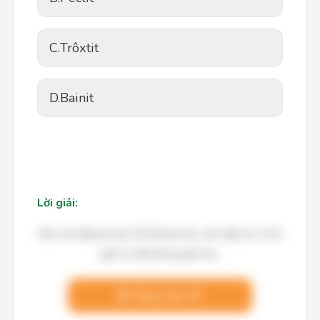
C.
Trôxtit
D.
Bainit
Lời giải:
Bạn cần đăng ký gói VIP để làm bài, xem đáp án và lời
giải chi tiết không giới hạn.
Nâng cấp VIP