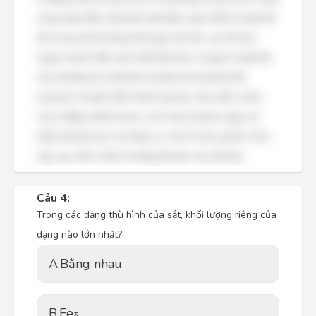
nóng thép đến nhiệt độ nhất định, giữ nhiệt ở nhiệt độ
đó trong một khoảng thời gian đủ dài, sau đó làm
nguội nhanh đến một nhiệt độ khác và giữ ở nhiệt độ
này (thường là nhiệt độ chuyển pha bainite) để
austenit chuyển biến thành bainite. Mục đích chính
của ủ đẳng nhiệt là tạo ra tổ chức bainite, giúp cải
thiện độ dẻo dai của thép so với tổ chức pearlit. Như
vậy, mục đích chính là tăng độ dẻo của vật liệu.
Câu 4:
Trong các dạng thù hình của sắt, khối lượng riêng của
dạng nào lớn nhất?
A.
Bằng nhau
B.
Fe