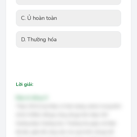
C. Ủ hoàn toàn
D. Thường hóa
Lời giải:
Đáp án đúng: D
Thép C45 là loại thép có hàm lượng carbon trung bình
(0.42-0.5%C). Để gia công cắt gọt tốt, thép C45
thường được thường hóa. Thường hóa giúp cải thiện
độ dẻo, giảm độ cứng, làm cho quá trình cắt gọt dễ