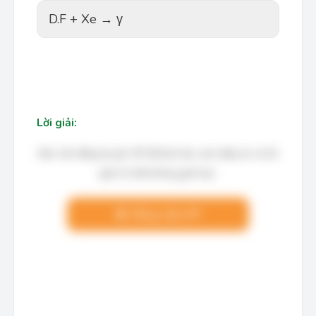
D.
F + Xe → γ
Lời giải:
Bạn cần đăng ký gói VIP để làm bài, xem đáp án và lời
giải chi tiết không giới hạn.
Nâng cấp VIP