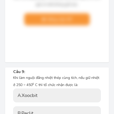
giải chi tiết không giới hạn.
Nâng cấp VIP
Câu 9:
Khi làm nguội đẳng nhiệt thép cùng tích, nếu giữ nhiệt
0
ở 250 ÷ 450
C thì tổ chức nhận được là:
A.
Xoocbit
B.
Peclit