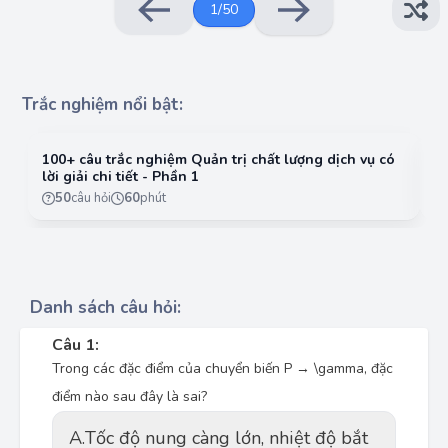
1
/
50
Trắc nghiệm nổi bật:
100+ câu trắc nghiệm Quản trị chất lượng dịch vụ có
10
lời giải chi tiết - Phần 1
lờ
50
câu hỏi
60
phút
Danh sách câu hỏi:
Câu 1:
Trong các đặc điểm của chuyển biến P → \gamma, đặc
điểm nào sau đây là sai?
A.
Tốc độ nung càng lớn, nhiệt độ bắt