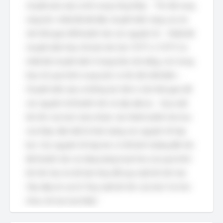
chuyển pha xảy ra khi nung nóng thép. - Tốc độ nung
càng lớn, nhiệt độ bắt đầu chuyển biến càng cao do
cần thời gian để khuếch tán các nguyên tố. - Nhiệt độ
chuyển biến thực tế luôn lớn hơn 727°C vì 727°C là
nhiệt độ chuyển biến ở trạng thái cân bằng, còn trong
thực tế, quá trình nung luôn có tốc độ nhất định. -
Chuyển biến xảy ra không tức thời vì cần thời gian để
các nguyên tử khuếch tán và sắp xếp lại. - Quy luật
lớn lên của hạt  phụ thuộc vào thành phần hóa học
của thép, đặc biệt là hàm lượng các nguyên tố hợp
kim. Các nguyên tố hợp kim có thể ảnh hưởng đến tốc
độ khuếch tán và năng lượng hoạt hóa của quá trình
lớn lên hạt, do đó làm thay đổi quy luật lớn lên hạt.
Vậy, đáp án sai là "Quy luật lớn lên của hạt  là như
nhau với mọi loại thép".