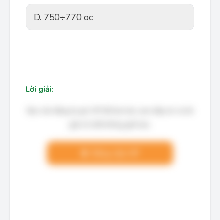
D. 750÷770 oc
Lời giải:
Bạn cần đăng ký gói VIP để làm bài, xem đáp án và lời
giải chi tiết không giới hạn.
Nâng cấp VIP