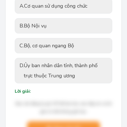
A.
Cơ quan sử dụng công chức
B.
Bộ Nội vụ
C.
Bộ, cơ quan ngang Bộ
D.
Ủy ban nhân dân tỉnh, thành phố
trực thuộc Trung ương
Lời giải:
Bạn cần đăng ký gói VIP để làm bài, xem đáp án và lời
giải chi tiết không giới hạn.