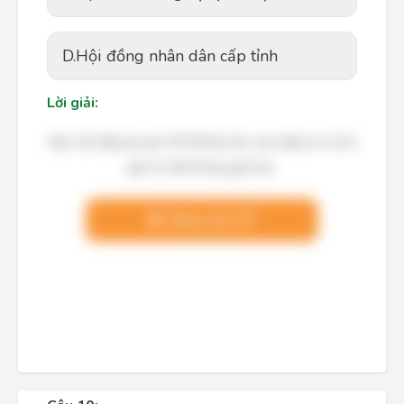
D.
Hội đồng nhân dân cấp tỉnh
Lời giải:
Bạn cần đăng ký gói VIP để làm bài, xem đáp án và lời
giải chi tiết không giới hạn.
Nâng cấp VIP