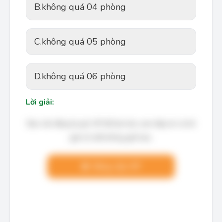
B.
không quá 04 phòng
C.
không quá 05 phòng
D.
không quá 06 phòng
Lời giải:
Bạn cần đăng ký gói VIP để làm bài, xem đáp án và lời
giải chi tiết không giới hạn.
Nâng cấp VIP