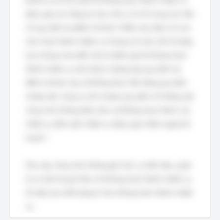
phạm bị xử lý kỷ luật; b) Không hoàn thành nhiệm vụ
được giao do năng lực hạn chế; c) Có 01 trong các tiêu
chí quy định tại điểm b khoản 3 Điều này (tiêu chí của
mức hoàn thành nhiệm vụ nhưng còn hạn chế về năng
lực) nhưng chưa đến mức bị đánh giá là không hoàn
thành nhiệm vụ nếu thuộc trường hợp quy định tại
điểm b khoản này; d) Không thực hiện đúng quy định
về đạo đức công vụ; đ) Vi phạm quy định về những việc
công chức không được làm; e) Không hoàn thành các
nhiệm vụ đột xuất, nhiệm vụ được giao thêm ngoài kế
hoạch."
Như vậy, công chức không giữ chức vụ lãnh đạo, quản
lý có một trong 6 tiêu chí không hoàn thành nhiệm vụ
thì xếp loại chất lượng ở mức không hoàn thành nhiệm
vụ.