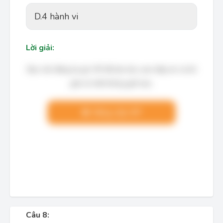
D.
4 hành vi
Lời giải:
Bạn cần đăng ký gói VIP để làm bài, xem đáp án và lời
giải chi tiết không giới hạn.
Nâng cấp VIP
Câu 8: