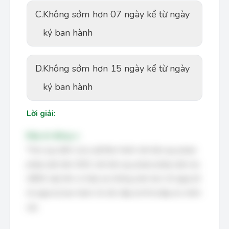
C.
Không sớm hơn 07 ngày kể từ ngày
ký ban hành
D.
Không sớm hơn 15 ngày kể từ ngày
ký ban hành
Lời giải:
Đáp án đúng: a
Theo quy định của Luật Ban hành văn bản quy phạm
pháp luật năm 2015, văn bản quy phạm pháp luật của
UBND cấp tỉnh có hiệu lực không sớm hơn 10 ngày kể
từ ngày ký ban hành. Do đó, đáp án B là đáp án chính
xác.