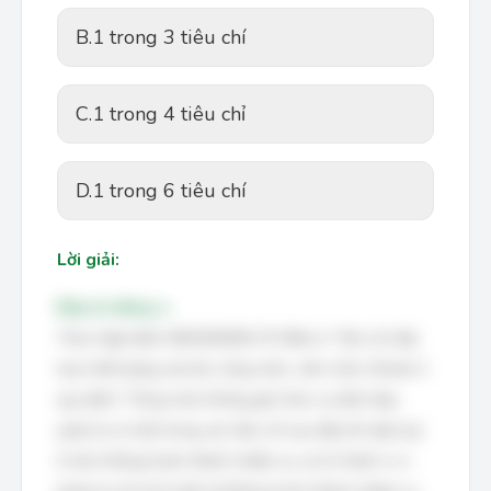
B.
1 trong 3 tiêu chí
C.
1 trong 4 tiêu chỉ
D.
1 trong 6 tiêu chí
Lời giải:
Đáp án đúng: a
Theo Nghị định 90/2020/NĐ-CP, Điều 4. Tiêu chí xếp
loại chất lượng cán bộ, công chức, viên chức, Khoản 4
quy định: "Công chức không giữ chức vụ lãnh đạo,
quản lý có một trong các tiêu chí sau đây thì xếp loại
ở mức không hoàn thành nhiệm vụ: a) Có hành vi vi