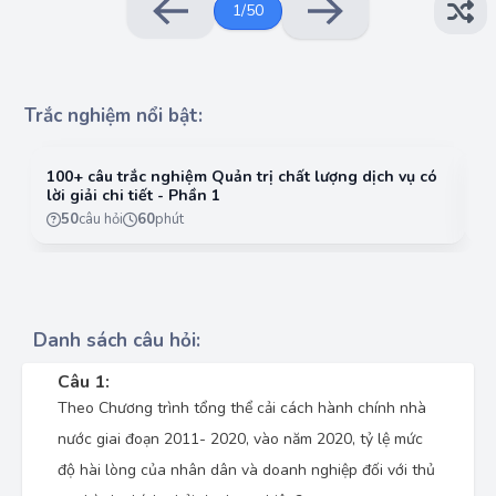
1
/
50
Trắc nghiệm nổi bật:
100+ câu trắc nghiệm Quản trị chất lượng dịch vụ có
10
lời giải chi tiết - Phần 1
lờ
50
câu hỏi
60
phút
Danh sách câu hỏi:
Câu 1:
Theo Chương trình tổng thể cải cách hành chính nhà
nước giai đoạn 2011- 2020, vào năm 2020, tỷ lệ mức
độ hài lòng của nhân dân và doanh nghiệp đối với thủ