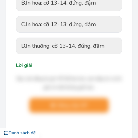
B.
In hoa: cỡ 13-14, đứng, đậm
C.
In hoa: cỡ 12-13: đứng, đậm
D.
In thường: cỡ 13-14, đứng, đậm
Lời giải:
Bạn cần đăng ký gói VIP để làm bài, xem đáp án và lời
giải chi tiết không giới hạn.
Nâng cấp VIP
Danh sách đề