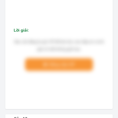
Lời giải:
Bạn cần đăng ký gói VIP để làm bài, xem đáp án và lời
giải chi tiết không giới hạn.
Nâng cấp VIP