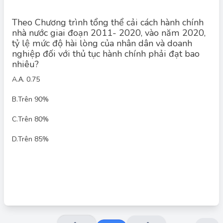
Theo Chương trình tổng thể cải cách hành chính
nhà nước giai đoạn 2011- 2020, vào năm 2020,
tỷ lệ mức độ hài lòng của nhân dân và doanh
nghiệp đối với thủ tục hành chính phải đạt bao
nhiêu?
Đáp án đúng: C
A.
Α. 0.75
Theo Chương trình tổng thể cải cách hành chính nhà nước giai
đoạn 2011-2020, một trong những mục tiêu quan trọng là
B.
Trên 90%
nâng cao sự hài lòng của người dân và doanh nghiệp đối với
thủ tục hành chính. Mục tiêu cụ thể được đặt ra là đến năm
2020, tỷ lệ mức độ hài lòng của nhân dân và doanh nghiệp đối
C.
Trên 80%
với thủ tục hành chính phải đạt trên 80%.
D.
Trên 85%