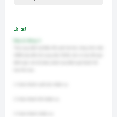
Lời giải:
Đáp án đúng: A
Theo quy định tại Điều 56 Luật Cán bộ, công chức năm
2008 (sửa đổi, bổ sung năm 2019), căn cứ vào kết quả
đánh giá, cán bộ được phân loại đánh giá thành 04
loại như sau:
1. Hoàn thành xuất sắc nhiệm vụ;
2. Hoàn thành tốt nhiệm vụ;
3. Hoàn thành nhiệm vụ;