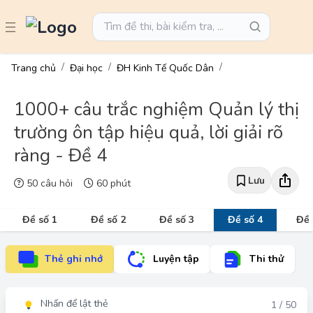
Trang chủ
Đại học
ĐH Kinh Tế Quốc Dân
1000+ câu trắc nghiệm Quản lý thị
trường ôn tập hiệu quả, lời giải rõ
ràng - Đề 4
Lưu
50 câu hỏi
60 phút
Đề số 1
Đề số 2
Đề số 3
Đề số 4
Đề 
Thẻ ghi nhớ
Luyện tập
Thi thử
Nhấn để lật thẻ
Đáp án
1 / 50