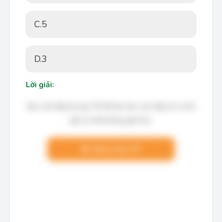
C.
5
D.
3
Lời giải:
Bạn cần đăng ký gói VIP để làm bài, xem đáp án và lời
giải chi tiết không giới hạn.
Nâng cấp VIP