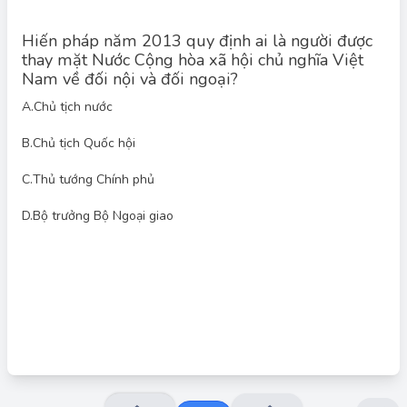
Hiến pháp năm 2013 quy định ai là người được
thay mặt Nước Cộng hòa xã hội chủ nghĩa Việt
Nam về đối nội và đối ngoại?
A.
Chủ tịch nước
B.
Chủ tịch Quốc hội
Đáp án đúng: A
C.
Thủ tướng Chính phủ
Chủ tịch nước là người đứng đầu Nhà nước, thay mặt Nước
Cộng hòa xã hội chủ nghĩa Việt Nam về đối nội và đối ngoại,
theo quy định của Hiến pháp năm 2013.
D.
Bộ trưởng Bộ Ngoại giao