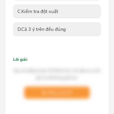
C.
Kiểm tra đột xuất
D.
Cả 3 ý trên đều đúng
Lời giải:
Bạn cần đăng ký gói VIP để làm bài, xem đáp án và lời
giải chi tiết không giới hạn.
Nâng cấp VIP