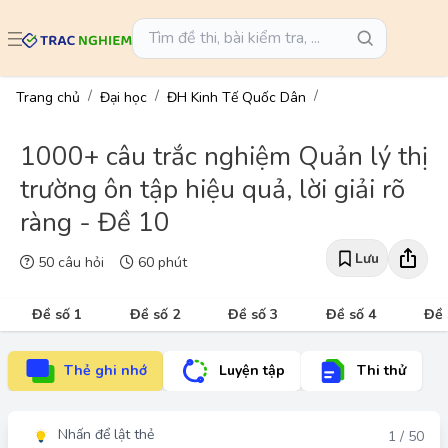
Trang chủ
Đại học
ĐH Kinh Tế Quốc Dân
1000+ câu trắc nghiệm Quản lý thị
trường ôn tập hiệu quả, lời giải rõ
ràng - Đề 10
Lưu
50 câu hỏi
60 phút
Đề số 1
Đề số 2
Đề số 3
Đề số 4
Đề 
Thẻ ghi nhớ
Luyện tập
Thi thử
Nhấn để lật thẻ
Đáp án
1 / 50