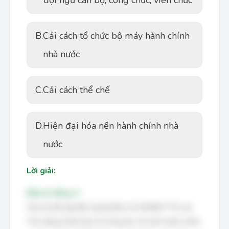
đội ngũ cán bộ, công chức, viên chức
B.
Cải cách tổ chức bộ máy hành chính
nhà nước
C.
Cải cách thể chế
D.
Hiện đại hóa nền hành chính nhà
nước
Lời giải:
Đáp án đúng: A
Câu hỏi đề cập đến Quyết định số 225/QĐ-TTG của
Thủ tướng Chính phủ về công tác cải cách hành chính