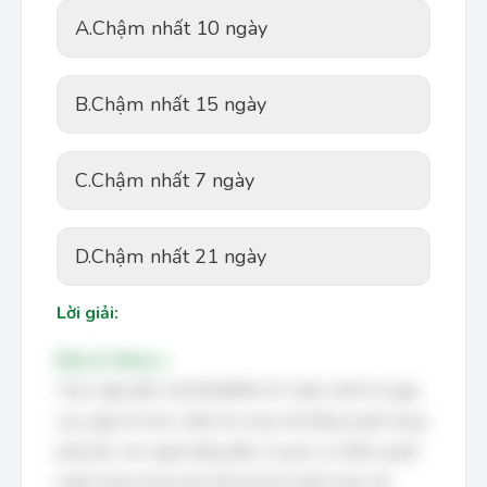
A.
Chậm nhất 10 ngày
B.
Chậm nhất 15 ngày
C.
Chậm nhất 7 ngày
D.
Chậm nhất 21 ngày
Lời giải:
Đáp án đúng: a
Theo Nghị định 161/2018/NĐ-CP, chậm nhất 15 ngày
sau ngày tổ chức chấm thi xong, Hội đồng tuyển dụng
phải báo cáo người đứng đầu cơ quan có thẩm quyền
tuyển dụng công chức kết quả thi tuyển hoặc xét