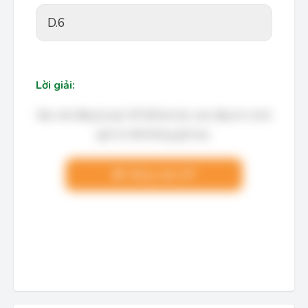
D.
6
Lời giải:
Bạn cần đăng ký gói VIP để làm bài, xem đáp án và lời
giải chi tiết không giới hạn.
Nâng cấp VIP