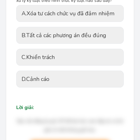
xử lý kỷ luật theo hình thức kỷ luật nào sau đây?
A.
Xóa tư cách chức vụ đã đảm nhiệm
B.
Tất cả các phương án đều đúng
C.
Khiển trách
D.
Cảnh cáo
Lời giải:
Bạn cần đăng ký gói VIP để làm bài, xem đáp án và lời
giải chi tiết không giới hạn.