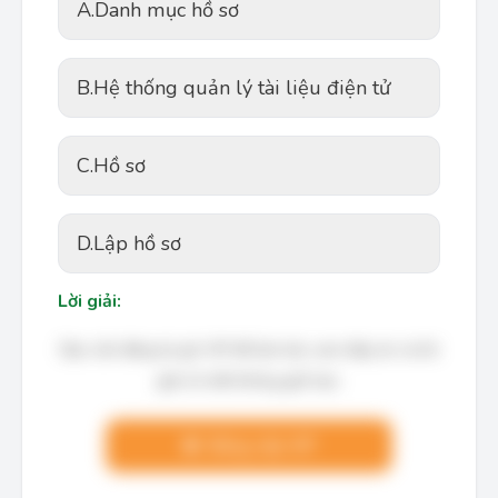
A.
Danh mục hồ sơ
B.
Hệ thống quản lý tài liệu điện tử
C.
Hồ sơ
D.
Lập hồ sơ
Lời giải:
Bạn cần đăng ký gói VIP để làm bài, xem đáp án và lời
giải chi tiết không giới hạn.
Nâng cấp VIP