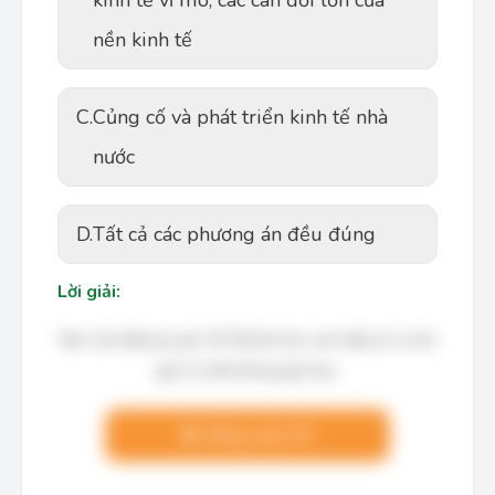
kinh tế vĩ mô, các cân đối lớn của
nền kinh tế
C.
Củng cố và phát triển kinh tế nhà
nước
D.
Tất cả các phương án đều đúng
Lời giải:
Bạn cần đăng ký gói VIP để làm bài, xem đáp án và lời
giải chi tiết không giới hạn.
Nâng cấp VIP