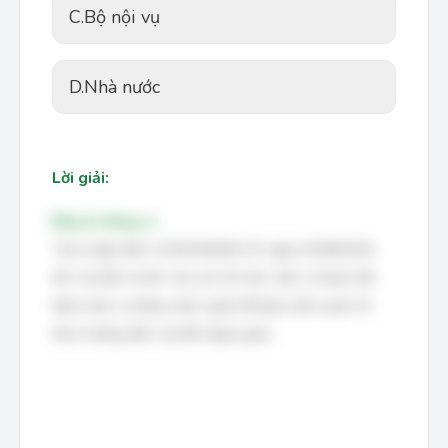
C.
Bộ nội vụ
D.
Nhà nước
Lời giải:
Đáp án đúng: A
Theo Nghị định 123/2016/NĐ-CP, ngày 01/09/2016,
tên của Bộ và tên của các tổ chức, đơn vị thuộc Bộ
được dịch ra tiếng nước ngoài để giao dịch quốc tế
theo hướng dẫn của Bộ Ngoại giao.