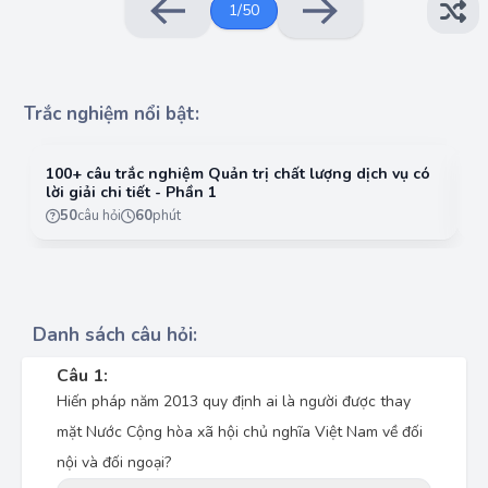
1
/
50
Trắc nghiệm nổi bật:
100+ câu trắc nghiệm Quản trị chất lượng dịch vụ có
10
lời giải chi tiết - Phần 1
lờ
50
câu hỏi
60
phút
Danh sách câu hỏi:
Câu 1:
Hiến pháp năm 2013 quy định ai là người được thay
mặt Nước Cộng hòa xã hội chủ nghĩa Việt Nam về đối
nội và đối ngoại?