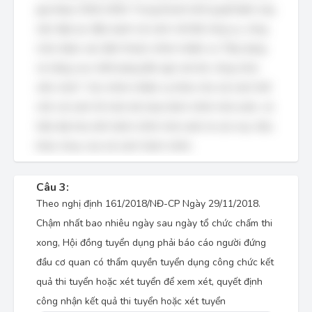
giai đoạn 2016-2020. Trong khuôn khổ quyết định này,
việc tiếp tục đẩy mạnh cải cách chế độ công vụ, công
chức được xác định thuộc nhóm nhiệm vụ "Xây dựng
và nâng cao chất lượng đội ngũ cán bộ, công chức,
viên chức". Các nhóm nhiệm vụ khác như cải cách thể
chế, cải cách tổ chức bộ máy hành chính nhà nước, và
hiện đại hóa nền hành chính nhà nước là các mục tiêu
khác nhau của cải cách hành chính.
Câu 3:
Theo nghị định 161/2018/NĐ-CP Ngày 29/11/2018.
Chậm nhất bao nhiêu ngày sau ngày tổ chức chấm thi
xong, Hội đồng tuyển dụng phải báo cáo người đứng
đầu cơ quan có thẩm quyền tuyển dụng công chức kết
quả thi tuyển hoặc xét tuyển để xem xét, quyết định
công nhận kết quả thi tuyển hoặc xét tuyển