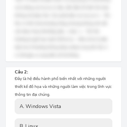
xử lý đúng các ký tự có dấu, dẫn đến lỗi hiển thị hoặc
không mở được file. Các phát biểu còn lại sai vì: - Tên
file có thể chứa khoảng trắng (nhưng không nên để,
cần được thay thế bằng dấu _ hoặc -). - Tên file
thường bị giới hạn dưới 255 ký tự. - Một số ký tự đặc
biệt như # thường không được phép trong tên file vì
có thể gây ra xung đột với hệ thống.
Câu 2:
Đây là hệ điều hành phổ biến nhất với những người
thiết kế đồ họa và những người làm việc trong lĩnh vực
thông tin đại chúng.
A. Windows Vista
B. Linux