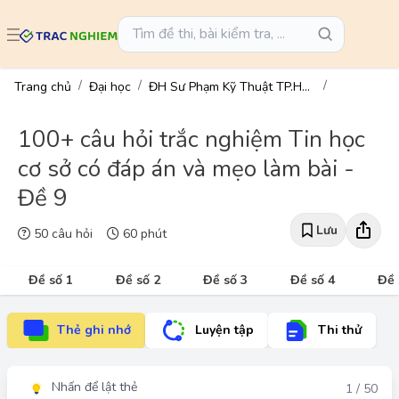
Trang chủ
Đại học
ĐH Sư Phạm Kỹ Thuật TP.HCM
100+ câu hỏi trắc nghiệm Tin học
cơ sở có đáp án và mẹo làm bài -
Đề 9
Lưu
50 câu hỏi
60 phút
Đề số 1
Đề số 2
Đề số 3
Đề số 4
Đề 
Thẻ ghi nhớ
Luyện tập
Thi thử
Nhấn để lật thẻ
Đáp án
1 / 50