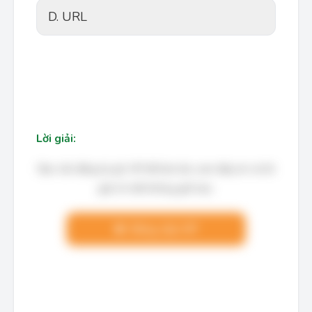
D. URL
Lời giải:
Bạn cần đăng ký gói VIP để làm bài, xem đáp án và lời
giải chi tiết không giới hạn.
Nâng cấp VIP