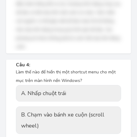
điều hành đóng tất cả các chương trình đang chạy, lưu
dữ liệu và tắt máy tính một cách an toàn. Việc nhấn
nút nguồn có thể gây mất dữ liệu hoặc lỗi hệ thống
nếu máy tính đang trong quá trình ghi dữ liệu. Các
phương án khác không phải là cách tắt máy tính đúng
cách.
Câu 4:
Làm thế nào để hiển thị một shortcut menu cho một
mục trên màn hình nền Windows?
A. Nhấp chuột trái
B. Chạm vào bánh xe cuộn (scroll
wheel)