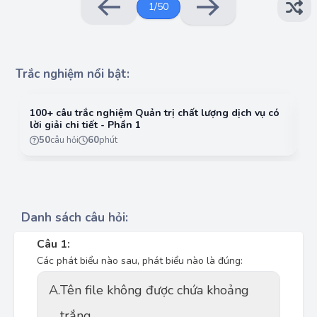
1
/
50
Trắc nghiệm nổi bật:
100+ câu trắc nghiệm Quản trị chất lượng dịch vụ có
10
lời giải chi tiết - Phần 1
lờ
50
câu hỏi
60
phút
Danh sách câu hỏi:
Câu 1:
Các phát biểu nào sau, phát biểu nào là đúng:
A.
Tên file không được chứa khoảng
trắng