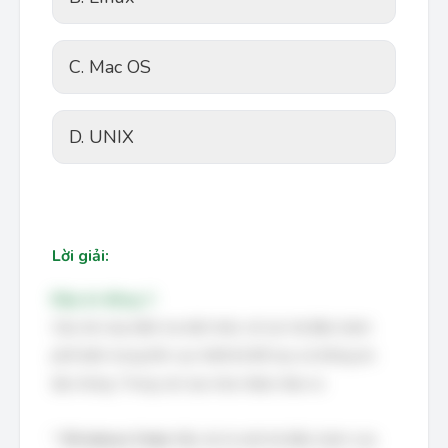
C. Mac OS
D. UNIX
Lời giải:
Đáp án đúng: C
Câu hỏi này kiểm tra kiến thức về các hệ điều hành
phổ biến trong lĩnh vực thiết kế đồ họa và thông tin
đại chúng. Trong các lựa chọn được đưa ra:
*
Windows Vista:
Mặc dù là một hệ điều hành của