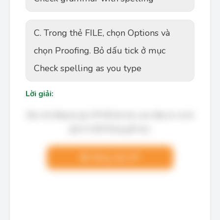
C. Trong thẻ FILE, chọn Options và
chọn Proofing. Bỏ dấu tick ở mục
Check spelling as you type
Lời giải:
Bạn cần đăng ký gói VIP để làm bài, xem đáp án và lời
giải chi tiết không giới hạn.
Nâng cấp VIP