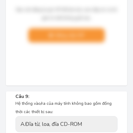
Bạn cần đăng ký gói VIP để làm bài, xem đáp án và lời
giải chi tiết không giới hạn.
Nâng cấp VIP
Câu 9:
Hệ thống vào/ra của máy tính không bao gồm đồng
thời các thiết bị sau:
A.
Đĩa từ, loa, đĩa CD-ROM