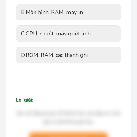
B.
Màn hình, RAM, máy in
C.
CPU, chuột, máy quét ảnh
D.
ROM, RAM, các thanh ghi
Lời giải:
Bạn cần đăng ký gói VIP để làm bài, xem đáp án và lời
giải chi tiết không giới hạn.