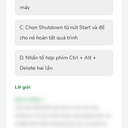
máy
C. Chọn Shutdown từ nút Start và để
cho nó hoàn tất quá trình
D. Nhấn tổ hợp phím Ctrl + Alt +
Delete hai lần
Lời giải:
Đáp án đúng: C
Cách tốt nhất để tắt máy tính là chọn tùy chọn
Shutdown từ menu Start (hoặc tương đương trên các
hệ điều hành khác). Phương pháp này cho phép hệ