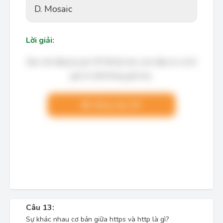
D. Mosaic
Lời giải:
Bạn cần đăng ký gói VIP để làm bài, xem đáp án và lời
giải chi tiết không giới hạn.
Nâng cấp VIP
Câu 13:
Sự khác nhau cơ bản giữa https và http là gì?