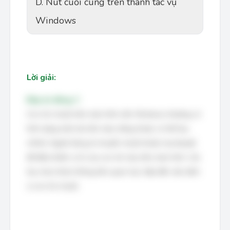
D. Nút cuối cùng trên thanh tác vụ
Windows
Lời giải:
Đáp án đúng: C
Con trỏ chuột trên màn hình nền Windows thường có
hình dạng một mũi tên màu trắng (hoặc có thể tùy
chỉnh). Người dùng di chuyển chuột (hoặc touchpad)
để điều khiển vị trí của con trỏ này trên màn hình. Các
tùy chọn khác không liên quan trực tiếp đến việc định
vị con trỏ chuột.