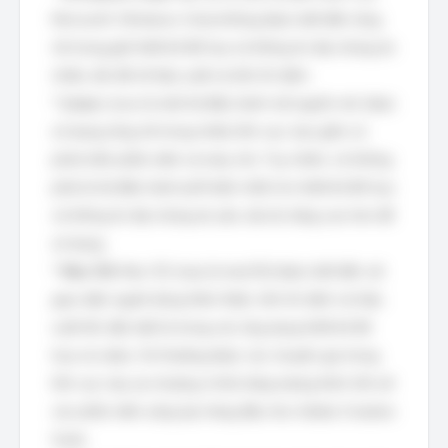
Microsoft, Windows Vista không được biết đến rộng
rãi trong giới thiết kế đồ họa và thông tin đại chúng do
nhiều vấn đề về hiệu suất và tính ổn định.
*
Linux:
Linux là một hệ điều hành mã nguồn mở, được
sử dụng rộng rãi trong nhiều lĩnh vực, bao gồm cả
phát triển phần mềm và máy chủ. Tuy nhiên, nó không
phải là hệ điều hành phổ biến nhất cho thiết kế đồ họa
và thông tin đại chúng do yêu cầu kỹ năng cao hơn để
sử dụng.
*
Mac OS:
Mac OS (nay là macOS) được biết đến với
giao diện người dùng thân thiện, tính ổn định và hiệu
suất tốt, đặc biệt là trong các ứng dụng thiết kế đồ
họa và video. Nó thường được các chuyên gia trong
lĩnh vực này ưa chuộng vì khả năng tương thích tốt với
các phần mềm sáng tạo hàng đầu như Adobe Creative
Suite.