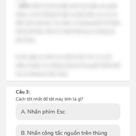
*
UNIX:
UNIX là một hệ điều hành đa nhiệm, đa người
dùng, có ảnh hưởng lớn đến sự phát triển của các hệ
điều hành hiện đại. Tuy nhiên, nó không phải là hệ điều
hành phổ biến nhất cho thiết kế đồ họa và thông tin
đại chúng.
Do đó, đáp án chính xác nhất là Mac OS, vì nó nổi
tiếng và được ưa chuộng rộng rãi trong giới thiết kế đồ
họa và thông tin đại chúng.
Câu 3:
Cách tốt nhất để tắt máy tính là gì?
A. Nhấn phím Esc
B. Nhấn công tắc nguồn trên thùng