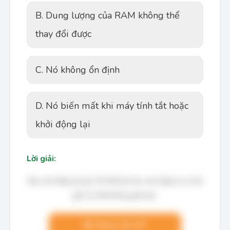
B. Dung lượng của RAM không thể
thay đổi được
C. Nó không ổn định
D. Nó biến mất khi máy tính tắt hoặc
khởi động lại
Lời giải:
Bạn cần đăng ký gói VIP để làm bài, xem đáp án và lời
giải chi tiết không giới hạn.
Nâng cấp VIP