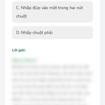
C. Nhấp đúp vào một trong hai nút
chuột
D. Nhấp chuột phải
Lời giải:
Đáp án đúng: D
Để hiển thị shortcut menu (menu ngữ cảnh) cho một
mục trên màn hình nền Windows, bạn cần nhấp chuột
phải vào mục đó. Nhấp chuột phải sẽ mở ra một menu
các tùy chọn liên quan đến mục đã chọn, cho phép
bạn thực hiện các hành động như mở, sao chép, xóa,
đổi tên, v.v. Các tùy chọn khác không chính xác vì