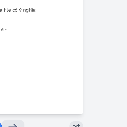
file có ý nghĩa:
file
Đáp án đúng: A
được ẩn đi, không hiển thị mặc định trong các
ình để hiển thị các file ẩn thì mới thấy được.