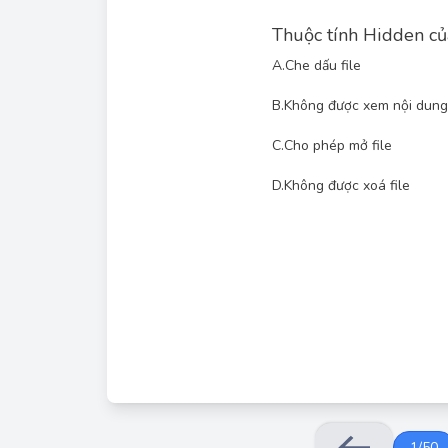
Thuộc tính Hidden của 
A.
Che dấu file
B.
Không được xem nội dung 
C.
Cho phép mở file
D.
Không được xoá file
Thuộc tính Hidden của file có nghĩa là file đó 
trình quản lý file. Người dùng cần phải cấu h
1
/
50