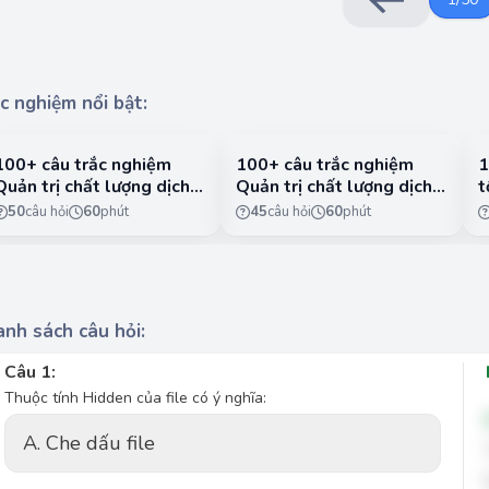
c nghiệm nổi bật:
100+ câu trắc nghiệm
100+ câu trắc nghiệm
1
Quản trị chất lượng dịch
Quản trị chất lượng dịch
t
vụ có lời giải chi tiết -
vụ có lời giải chi tiết -
n
50
câu hỏi
60
phút
45
câu hỏi
60
phút
Phần 1
Phần 2
1
nh sách câu hỏi:
Câu 1:
Thuộc tính Hidden của file có ý nghĩa:
A. Che dấu file