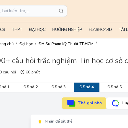
CS
THPT
ĐẠI HỌC
HƯỚNG NGHIỆP
FLASHCARD
TÀI 
ang chủ
Đại học
ĐH Sư Phạm Kỹ Thuật TP.HCM
0+ câu hỏi trắc nghiệm Tin học cơ sở 
 câu hỏi
60 phút
 số 1
Đề số 2
Đề số 3
Đề số 4
Đề số 5
Thẻ ghi nhớ
Lu
Nhấn để lật thẻ