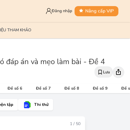
Nâng cấp VIP
Đăng nhập
LIỆU THAM KHẢO
có đáp án và mẹo làm bài - Đề 4
Lưu
Đề số 6
Đề số 7
Đề số 8
Đề số 9
Đề s
yện tập
Thi thử
Đáp án
1 / 50