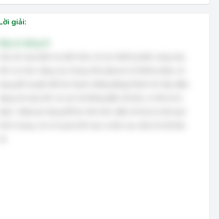
Lời giải:
Đáp án đúng: B
Câu hỏi này kiểm tra kiến thức về các thiết bị phần cứng máy
tính và chức năng của chúng. Microphone là thiết bị được sử
dụng để chuyển đổi âm thanh (tiếng động) thành tín hiệu điện,
dạng mà máy tính và các hệ thống điện tử khác có thể xử lý
được. Webcam dùng để thu hình ảnh, điện tử hóa là một quá
trình chung, và in là quá trình tạo ra bản sao vật lý từ dữ liệu
số.