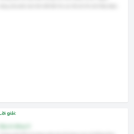
dùng cần phải cấu hình để hiển thị các file ẩn thì mới thấy được.
Lời giải:
Đáp án đúng: D