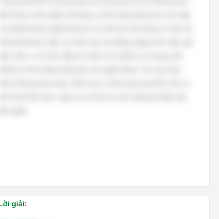
Trang web tĩnh là trang web mà nội dung của nó không thay
đổi (hoặc ít thay đổi) và không có khả năng tương tác trực tiếp
với người dùng. Người dùng chỉ có thể xem nội dung có sẵn mà
không thể thực hiện các thao tác như đăng nhập, bình luận, gửi
biểu mẫu, v.v. Do đó, đáp án chính xác nhất là 'Là trang web
không có khả năng tương tác vời người dùng.' Các lựa chọn
khác không hoàn toàn chính xác vì một trang web tĩnh vẫn có
thể chứa hình ảnh, video và có thể có chức năng tìm kiếm (dù
đơn giản).
Lời giải: