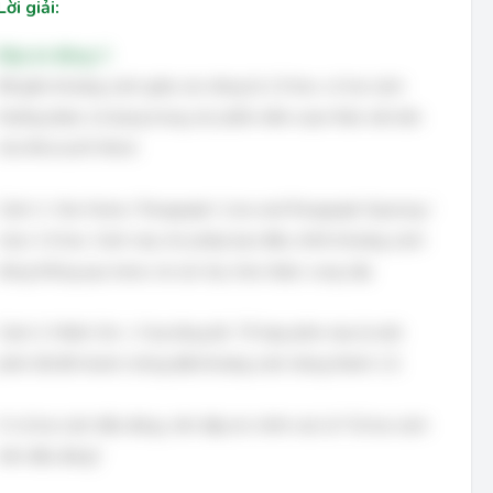
Lời giải:
Đáp án đúng: C
Để giãn khoảng cách giữa các dòng là 1.5 line, có hai cách
thường được sử dụng trong các phần mềm soạn thảo văn bản
như Microsoft Word.
Cách 1: Vào Home / Paragraph / Line and Paragraph Spacing /
chọn 1.5 line. Cách này cho phép bạn điều chỉnh khoảng cách
dòng thông qua menu và các tùy chọn được cung cấp.
Cách 2: Nhấn Ctrl + 5 tại dòng đó. Tổ hợp phím này là một
phím tắt để nhanh chóng đặt khoảng cách dòng thành 1.5.
Vì cả hai cách đều đúng, nên đáp án chính xác là "Cả hai cách
trên đều đúng".