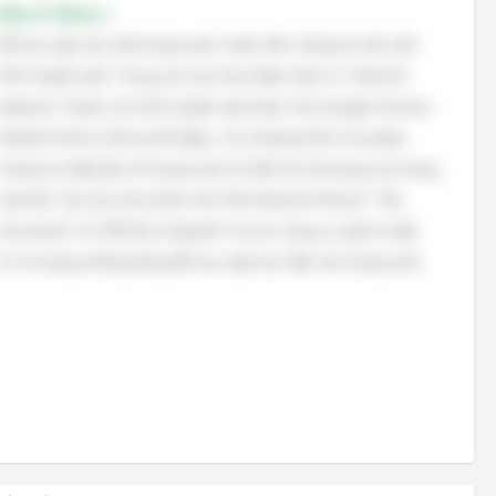
Đáp án đúng: a
Để truy cập vào một trang web, trước tiên chúng ta cần một
trình duyệt web. Trong các lựa chọn được đưa ra, "Internet
Explorer" (hoặc các trình duyệt web khác như Google Chrome,
Mozilla Firefox, Microsoft Edge...) là chương trình cho phép
chúng ta nhập địa chỉ trang web và hiển thị nội dung của trang
web đó. Các lựa chọn khác như "My Network Places", "My
Document" và "Mở My Computer" là các công cụ quản lý tập
tin và mạng, không dùng để truy cập trực tiếp vào trang web.