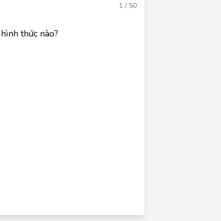
Đáp án
1 / 50
hình thức nào?
Đáp án đúng: A
chịu trách nhiệm cho những rủi ro có thể xảy
ảo hiểm. Điều này có nghĩa là họ đang giữ lại
ác hình thức khác như chuyển giao rủi ro (mua
 rủi ro) và giảm tổn thất (thực hiện các biện
những cách tiếp cận khác để quản lý rủi ro.