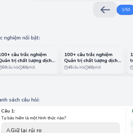
1
/
50
c nghiệm nổi bật:
100+ câu trắc nghiệm
100+ câu trắc nghiệm
1
Quản trị chất lượng dịch
Quản trị chất lượng dịch
t
vụ có lời giải chi tiết -
vụ có lời giải chi tiết -
n
50
câu hỏi
60
phút
45
câu hỏi
60
phút
Phần 1
Phần 2
1
nh sách câu hỏi:
Câu 1:
Tự bảo hiểm là một hình thức nào?
A.
Giữ lại rủi ro