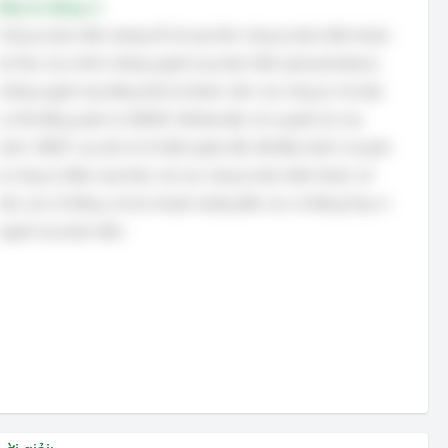
Đáp án đúng: A
Công ty bảo hiểm tương hỗ là loại hình công ty bảo hiểm thuộc
sở hữu của chính những người mua bảo hiểm (policyholders),
những người này đồng thời là thành viên của công ty. Họ bầu
ra Hội đồng quản trị (HĐQT) để đại diện cho quyền lợi của
mình. HĐQT sau đó sẽ chỉ định giám đốc để điều hành và quản
lý công ty. Điều này khác với các công ty bảo hiểm thuộc sở
hữu của cổ đông, nơi lợi nhuận hướng đến các cổ đông thay vì
người mua bảo hiểm.