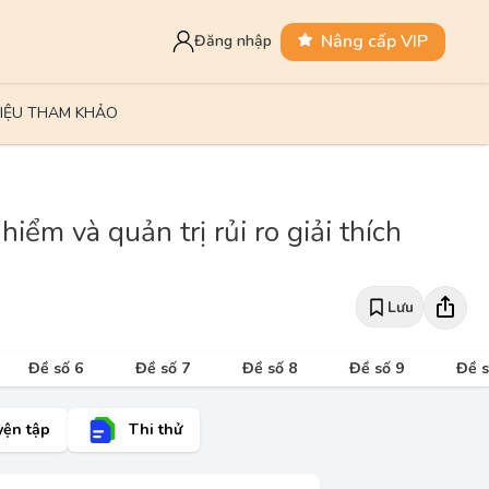
Nâng cấp VIP
Đăng nhập
LIỆU THAM KHẢO
ểm và quản trị rủi ro giải thích
Lưu
Đề số 6
Đề số 7
Đề số 8
Đề số 9
Đề s
yện tập
Thi thử