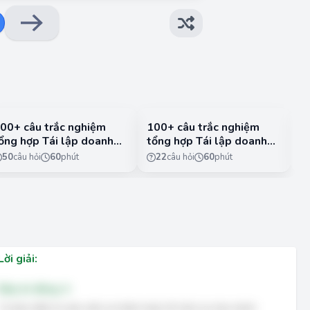
00+ câu trắc nghiệm
100+ câu trắc nghiệm
3
ổng hợp Tái lập doanh
tổng hợp Tái lập doanh
V
ghiệp có đáp án - Phần
nghiệp có đáp án - Phần
k
50
câu hỏi
60
phút
22
câu hỏi
60
phút
2
c
1
Lời giải:
Đáp án đúng: A
Tự bảo hiểm là việc một cá nhân hoặc tổ chức tự chịu trách