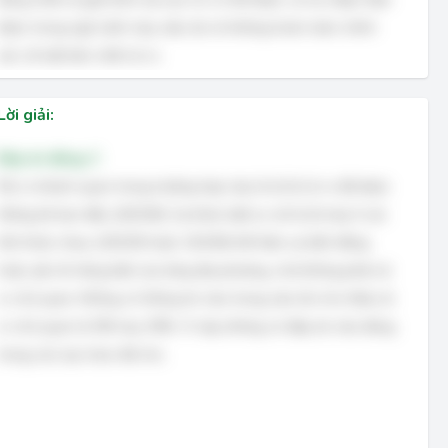
được trong ngữ cảnh này, mặc dù nó không hoàn toàn chính
xác về mặt bản chất rủi ro.
Lời giải:
Đáp án đúng: C
Rủi ro khách quan trong trường hợp này là tỷ lệ rủi ro đã được
thống kê ban đầu (20/100). Sự khác biệt so với tỷ lệ này ở các
tỉnh khác nhau (25/100 hoặc 15/100) thể hiện sự biến động
hoặc yếu tố riêng biệt của từng địa phương, chứ không phải rủi
ro chủ quan. Không có thông tin nào trong câu hỏi cho thấy rủi
ro chủ quan là 5% hay 25%. Vì vậy, không có đáp án nào đúng
trong các lựa chọn đã cho.