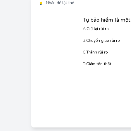
Nhấn để lật thẻ
Tự bảo hiểm là một 
A.
Giữ lại rủi ro
B.
Chuyển giao rủi ro
C.
Tránh rủi ro
Tự bảo hiểm là việc một cá nhân hoặc tổ chức tự 
D.
Giảm tổn thất 
ra, thay vì chuyển giao rủi ro đó cho một công ty b
rủi ro và sẽ tự chi trả nếu có tổn thất xảy ra. C
bảo hiểm), tránh rủi ro (loại bỏ nguyên nhân gây
pháp phòng ngừa) là 