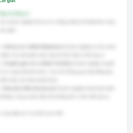
Lời giải:
Đáp án đúng: C
Các doanh nghiệp tài trợ rủi ro bằng nhiều kỹ thuật khác nhau,
bao gồm:
1.
Giữ lại rủi ro (Risk Retention):
Doanh nghiệp tự chịu trách
nhiệm cho một phần hoặc toàn bộ tổn thất có thể xảy ra.
2.
Chuyển giao rủi ro (Risk Transfer):
Doanh nghiệp chuyển
rủi ro sang một bên khác, ví dụ như thông qua hợp đồng bảo
hiểm hoặc các thỏa thuận khác.
3.
Mua bảo hiểm (Insurance):
Doanh nghiệp trả phí bảo hiểm
để được công ty bảo hiểm bồi thường khi có tổn thất xảy ra.
Vì vậy, đáp án C là chính xác nhất.