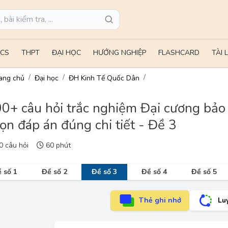
CS
THPT
ĐẠI HỌC
HƯỚNG NGHIỆP
FLASHCARD
TÀI 
ang chủ
Đại học
ĐH Kinh Tế Quốc Dân
0+ câu hỏi trắc nghiệm Đại cương bảo hi
ọn đáp án đúng chi tiết - Đề 3
 câu hỏi
60 phút
 số 1
Đề số 2
Đề số 3
Đề số 4
Đề số 5
Thẻ ghi nhớ
Lu