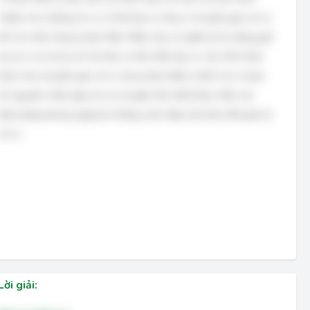
nhiệm cho những rủi ro có thể xảy ra, thay vì chuyển giao rủi ro
đó cho một công ty bảo hiểm. Điều này có nghĩa là họ đang giữ
lại rủi ro và sẽ tự chi trả nếu có tổn thất xảy ra. Các hình thức
khác như chuyển giao rủi ro (mua bảo hiểm), tránh rủi ro (loại
bỏ nguyên nhân gây rủi ro) và giảm tổn thất (thực hiện các
biện pháp phòng ngừa) là những cách tiếp cận khác để quản lý
rủi ro.
Lời giải: