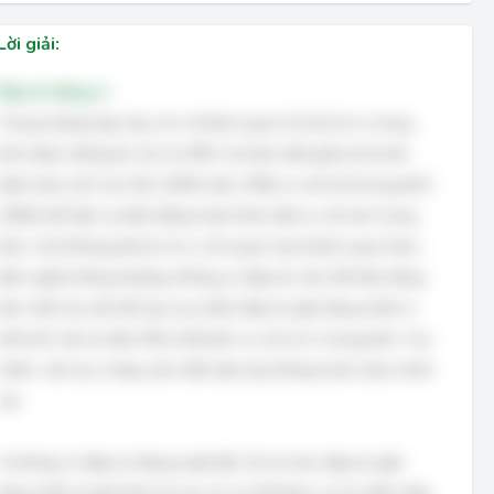
Lời giải:
Đáp án đúng: C
Trong trường hợp này, rủi ro khách quan là tỷ lệ rủi ro trung
bình được thống kê, tức là 20%. Sự khác biệt giữa tỷ lệ mắc
bệnh thực tế ở các tỉnh (25% hoặc 15%) so với tỷ lệ trung bình
(20%) thể hiện sự biến động hoặc khác biệt so với mức trung
bình, chứ không phải là rủi ro chủ quan hay khách quan theo
định nghĩa thông thường. Không có đáp án nào thể hiện đúng
bản chất của vấn đề này, tuy nhiên đáp án gần đúng nhất có
thể là B, nếu ta hiểu 5% là độ lệch so với rủi ro trung bình. Tuy
nhiên, cần lưu ý rằng cách diễn đạt này không hoàn toàn chính
xác.
Vì không có đáp án đúng tuyệt đối, tôi sẽ chọn đáp án gần
đúng nhất và giải thích tại sao nó có thể được coi là chấp nhận