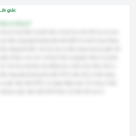
Lời giải:
Đáp án đúng: B
Câu hỏi này kiểm tra kiến thức về cấu trúc tinh thể của các kim
loại. Kiểu mạng lập phương tâm khối (BCC) là một trong những
kiểu mạng phổ biến. Các kim loại có kiểu mạng này bao gồm sắt
alpha (Feα), crom (Cr), vonfram (W), molypden (Mo) và vanadi
(V). Các kim loại khác như đồng (Cu), nhôm (Al), niken (Ni) có
kiểu mạng lập phương tâm diện (FCC), kẽm (Zn) có kiểu mạng
lục giác xếp chặt (HCP), và magie (Mg), titan (Ti) cũng có kiểu
mạng lục giác xếp chặt (HCP) hoặc các biến thể của nó.