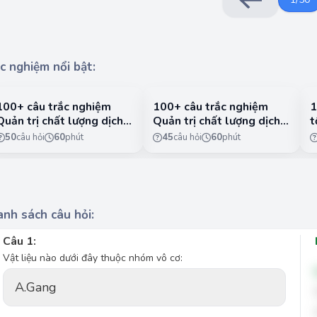
c nghiệm nổi bật:
100+ câu trắc nghiệm
100+ câu trắc nghiệm
1
Quản trị chất lượng dịch
Quản trị chất lượng dịch
t
vụ có lời giải chi tiết -
vụ có lời giải chi tiết -
n
50
câu hỏi
60
phút
45
câu hỏi
60
phút
Phần 1
Phần 2
1
nh sách câu hỏi:
Câu 1:
Vật liệu nào dưới đây thuộc nhóm vô cơ:
A.
Gang