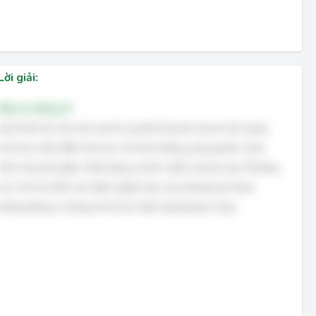
Lời giải:
Đáp án đúng: B
Quá trình ăn mòn kim loại là sự phá hủy kim loại do tác dụng
hóa học hoặc điện hóa học với môi trường xung quanh. Quá
trình này làm giảm chất lượng và tính chất của kim loại. Phương
án 2 mô tả chính xác định nghĩa này. Các phương án khác
không đúng vì chúng mô tả các hiện tượng khác nhau.