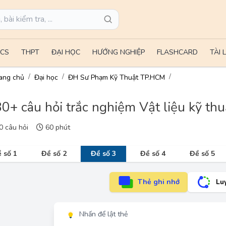
CS
THPT
ĐẠI HỌC
HƯỚNG NGHIỆP
FLASHCARD
TÀI 
ang chủ
Đại học
ĐH Sư Phạm Kỹ Thuật TP.HCM
0+ câu hỏi trắc nghiệm Vật liệu kỹ thu
 câu hỏi
60 phút
 số 1
Đề số 2
Đề số 3
Đề số 4
Đề số 5
Thẻ ghi nhớ
Lu
Nhấn để lật thẻ