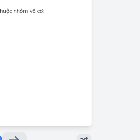
thuộc nhóm vô cơ:
Đáp án đúng: B
ó tính giòn, chịu nhiệt tốt và độ bền hóa học
cao. Là vật liệu thuộc nhóm vô cơ.