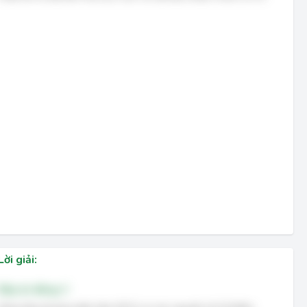
Lời giải:
Đáp án đúng: C