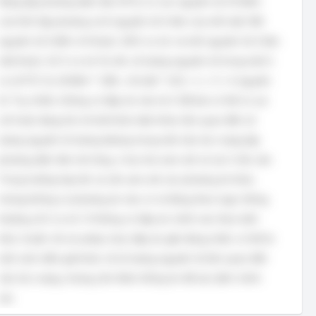
Mạng lập phương diện tâm (FCC) có các nguyên tử ở 8 đỉnh
của hình lập phương và 6 nguyên tử ở tâm của mỗi mặt. Mỗi
nguyên tử ở đỉnh chỉ thuộc 1/8 ô cơ sở, và mỗi nguyên tử ở tâm
mặt thuộc 1/2 ô cơ sở. Do đó, số lượng nguyên tử trong một ô
cơ sở FCC là: (8 đỉnh * 1/8) + (6 mặt * 1/2) = 1 + 3 = 4 nguyên
tử. Tuy nhiên, không có đáp án nào là 4. Đề bài có thể có sai
sót hoặc đang hỏi về một khái niệm khác liên quan đến số
lượng nguyên tử tương đương trong một cấu trúc mạng lập
phương diện tâm mở rộng, ví dụ như xem xét cả các ô lân cận.
Trong trường hợp đó, ta cần xem xét các phương án khác,
nhưng không có phương án nào có vẻ đúng theo logic thông
thường về ô cơ sở. Vì không có đáp án chính xác theo kiến
thức chuẩn, tôi xin phép chọn đáp án gần đúng nhất, có thể là
một cách diễn giải khác về số lượng nguyên tử liên quan đến
cấu trúc mạng, nhưng cần thêm thông tin để xác định chính
xác.