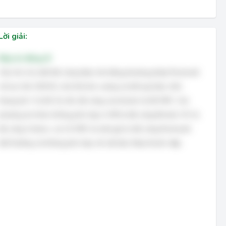
Lời giải:
Đáp án đúng: B
Câu hỏi cho biết độ cứng được đo bằng phương pháp Rockwell
với lực thử 150 KG, mũi thử kim cương và kết quả đọc trên
thang đo C là 60. Do đó, độ cứng của khuôn là 60 HRC. Các
phương án khác không phù hợp vì HB là độ cứng Brinell, HV là
độ cứng Vickers, và 2,5 HRC là một giá trị độ cứng Rockwell
bất thường và không phù hợp với vật liệu thép khuôn dập.