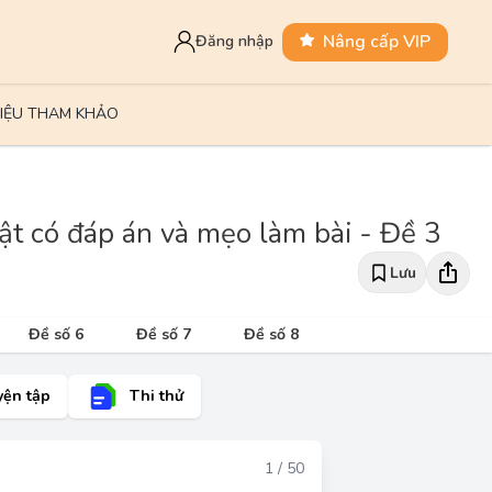
Nâng cấp VIP
Đăng nhập
LIỆU THAM KHẢO
ật có đáp án và mẹo làm bài - Đề 3
Lưu
Đề số 6
Đề số 7
Đề số 8
yện tập
Thi thử
Đáp án
1 / 50