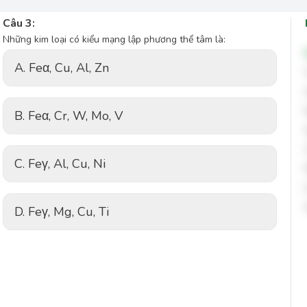
Câu 3:
Những kim loại có kiểu mạng lập phương thể tâm là:
A. Feα, Cu, Al, Zn
B. Feα, Cr, W, Mo, V
C. Feγ, Al, Cu, Ni
D. Feγ, Mg, Cu, Ti