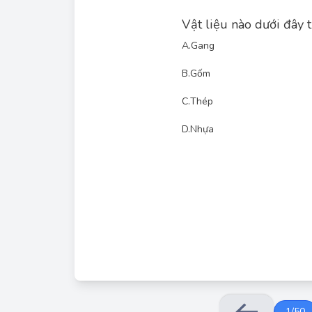
Vật liệu nào dưới đây 
A.
Gang
B.
Gốm
C.
Thép
D.
Nhựa
Gốm, sứ, thủy tinh: Những vật liệu này thường c
1
/
50