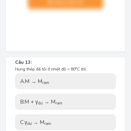
Nâng cấp VIP
Câu 13:
0
Nung thép đã tôi ở nhiệt độ < 80
C thì:
A.
M → M
ram
B.
M + γ
→ M
dư
ram
C.
γ
→ M
dư
ram