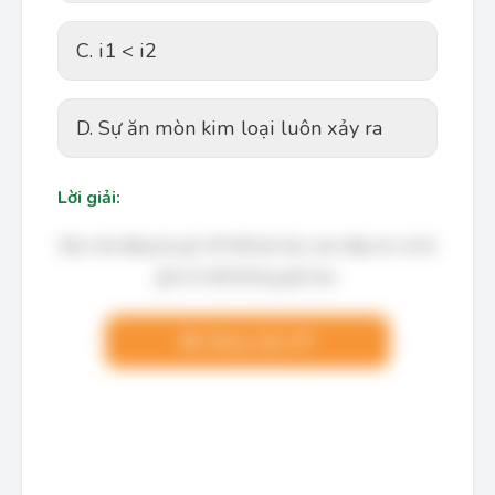
C. i1 < i2
D. Sự ăn mòn kim loại luôn xảy ra
Lời giải:
Bạn cần đăng ký gói VIP để làm bài, xem đáp án và lời
giải chi tiết không giới hạn.
Nâng cấp VIP