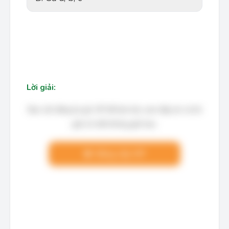
Lời giải:
Bạn cần đăng ký gói VIP để làm bài, xem đáp án và lời
giải chi tiết không giới hạn.
Nâng cấp VIP