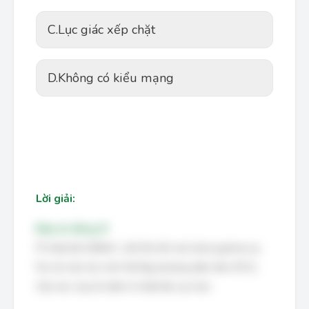
C.
Lục giác xếp chặt
D.
Không có kiểu mạng
Lời giải:
Đáp án đúng: B
Ở nhiệt độ 2000oC, sắt (Fe) tồn tại ở pha gamma (γ-
Fe) với cấu trúc tinh thể lập phương diện tâm (FCC).
Cấu trúc này ổn định ở nhiệt độ cao hơn.