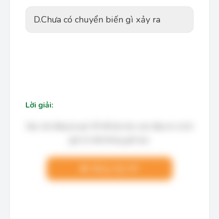
D.
Chưa có chuyển biến gì xảy ra
Lời giải:
Bạn cần đăng ký gói VIP để làm bài, xem đáp án và lời
giải chi tiết không giới hạn.
Nâng cấp VIP