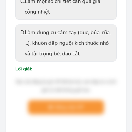
C.
Làm một số chi tiết cần qua gia
công nhiệt
D.
Làm dụng cụ cầm tay (đục, búa, rũa,
…), khuôn dập nguội kích thước nhỏ
và tải trọng bé, dao cắt
Lời giải:
Bạn cần đăng ký gói VIP để làm bài, xem đáp án và lời
giải chi tiết không giới hạn.
Nâng cấp VIP