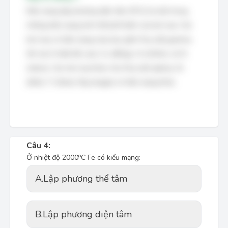
Kiểu mạng lập phương diện tâm (FCC) là một trong
những kiểu mạng tinh thể phổ biến của kim loại. Các
kim loại có kiểu mạng này bao gồm Feγ (sắt gamma,
tồn tại ở nhiệt độ cao), Cu (đồng), Al (nhôm), và Ni
(niken). Các kim loại khác như Feα (sắt alpha), Zn
(kẽm), Ti (titan), Mg (magie) có kiểu mạng khác.
Câu 4:
o
Ở nhiệt độ 2000
C Fe có kiểu mạng:
A.
Lập phương thể tâm
B.
Lập phương diện tâm