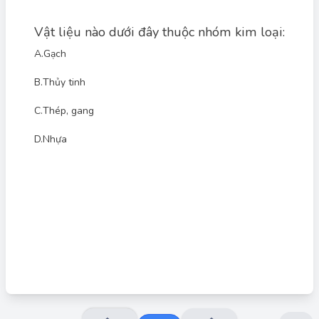
Vật liệu nào dưới đây thuộc nhóm kim loại:
A.
Gạch
B.
Thủy tinh
C.
Thép, gang
Đáp án đúng: C
Câu hỏi yêu cầu xác định vật liệu thuộc nhóm kim loại.
D.
Nhựa
- Gạch, thủy tinh và nhựa không phải là kim loại.
- Thép và gang là hợp kim của sắt, do đó chúng thuộc nhóm
kim loại.