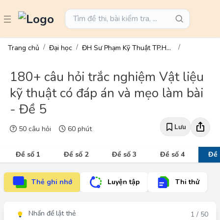
Trang chủ
Đại học
ĐH Sư Phạm Kỹ Thuật TP.HCM
180+ câu hỏi trắc nghiệm Vật liệu
kỹ thuật có đáp án và mẹo làm bài
- Đề 5
Lưu
50 câu hỏi
60 phút
Đề số 1
Đề số 2
Đề số 3
Đề số 4
Đề 
Thẻ ghi nhớ
Luyện tập
Thi thử
Nhấn để lật thẻ
Đáp án
1 / 50