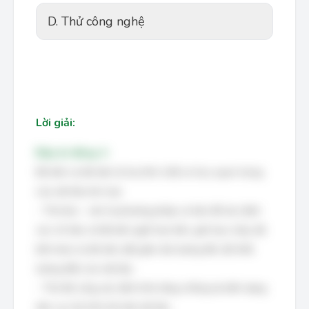
D. Thử công nghệ
Lời giải:
Đáp án đúng: A
Độ bền và độ dẻo là hai tính chất cơ học quan trọng
của vật liệu kim loại.
- Thử kéo - nén là phương pháp cơ bản để xác định
các chỉ tiêu về độ bền (giới hạn bền, giới hạn chảy, độ
bền kéo) và độ dẻo (độ giãn dài tương đối, độ thắt
tương đối) của vật liệu.
- Thử độ cứng xác định khả năng chống lại biến dạng
dẻo cục bộ trên bề mặt vật liệu.