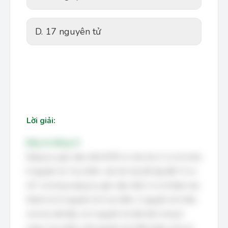
D. 17 nguyên tử
Lời giải:
Đáp án đúng: D
Mạng lục giác xếp chặt (HCP) có cấu trúc ô cơ sở chứa
6 nguyên tử. Tuy nhiên, câu hỏi này đề cập đến "ô cơ
sở", và trong mạng lục giác xếp chặt, ô cơ sở được tạo
thành từ 12 nguyên tử ở các đỉnh, 2 nguyên tử ở tâm
của hai mặt đáy, và 3 nguyên tử nằm bên trong ô