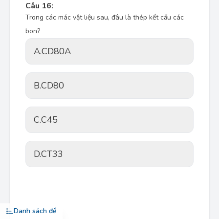
Câu 16:
Trong các mác vật liệu sau, đâu là thép kết cấu các
bon?
A.
CD80A
B.
CD80
C.
C45
D.
CT33
Danh sách đề