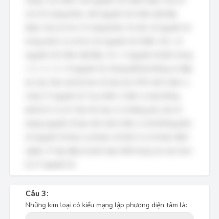
mạng. Tuy nhiên, mỗi nguyên tử ở đỉnh được chia sẻ
cho 6 ô mạng khác, mỗi nguyên tử ở tâm mặt đáy
được chia sẻ cho 2 ô mạng khác. Do đó, số nguyên tử
trong một ô cơ sở là: (12 nguyên tử ở đỉnh / 6) + (2
nguyên tử ở tâm mặt đáy / 2) + 3 nguyên tử bên trong
= 2 + 1 + 3 = 6 nguyên tử, nhưng đề bài không có đáp
án này. Xem xét kỹ hơn về cấu trúc HCP, mỗi ô đơn vị
chứa 17 nguyên tử. Tuy nhiên, ô đơn vị này không
phải là ô cơ sở. Câu hỏi này có vẻ đang yêu cầu số
lượng nguyên tử tạo nên một ô đơn vị chứ không phải
số nguyên tử thực sự thuộc về một ô cơ sở theo định
nghĩa. Vì vậy, đáp án phù hợp nhất trong các lựa chọn
là 17 nguyên tử.
Câu 3:
Những kim loại có kiểu mạng lập phương diện tâm là: