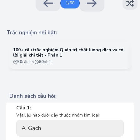
1
/
50
Trắc nghiệm nổi bật:
100+ câu trắc nghiệm Quản trị chất lượng dịch vụ có
10
lời giải chi tiết - Phần 1
lờ
50
câu hỏi
60
phút
Danh sách câu hỏi:
Câu 1:
Vật liệu nào dưới đây thuộc nhóm kim loại:
A. Gạch