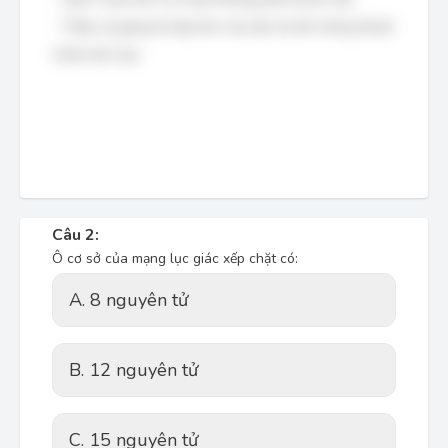
- Thép và gang là hợp kim của sắt, do đó chúng thuộc
nhóm kim loại.
Câu 2:
Ô cơ sở của mạng lục giác xếp chặt có:
A. 8 nguyên tử
B. 12 nguyên tử
C. 15 nguyên tử