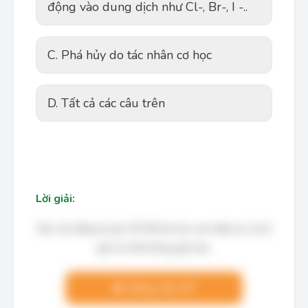
động vào dung dịch như Cl-, Br-, I -..
C. Phá hủy do tác nhân cơ học
D. Tất cả các câu trên
Lời giải:
Bạn cần đăng ký gói VIP để làm bài, xem đáp án và lời
giải chi tiết không giới hạn.
Nâng cấp VIP