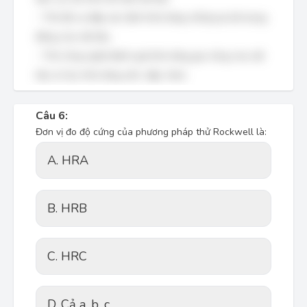
- Thử độ va đập xác định khả năng chống lại tải trọng
động của vật liệu.
- Thử công nghệ đánh giá khả năng gia công của vật
liệu (ví dụ: khả năng uốn, dập, hàn).
Câu 6:
Đơn vị đo độ cứng của phương pháp thử Rockwell là:
A. HRA
B. HRB
C. HRC
D. Cả a, b, c