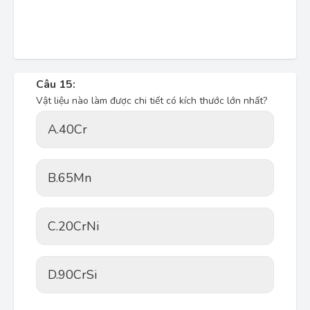
Câu 15:
Vật liệu nào làm được chi tiết có kích thước lớn nhất?
A.
40Cr
B.
65Mn
C.
20CrNi
D.
90CrSi