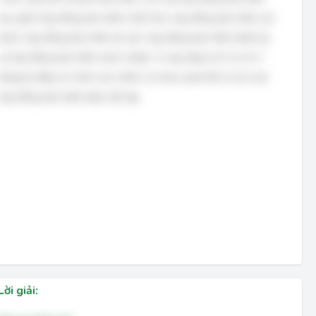
bao gồm hợp đồng bảo hiểm nhân thọ, hợp đồng bảo hiểm sức
khỏe, hợp đồng bảo hiểm tài sản, hợp đồng bảo hiểm thiệt hại
và hợp đồng bảo hiểm trách nhiệm. Vì vậy, đáp án D (A, B, C
đúng) là đáp án chính xác nhất vì nó bao quát tất cả các loại
hợp đồng bảo hiểm được đề cập.
Lời giải: