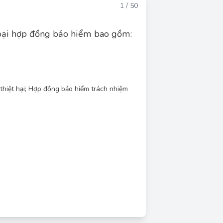
Đáp án
1 / 50
loại hợp đồng bảo hiểm bao gồm:
thiệt hại; Hợp đồng bảo hiểm trách nhiệm
Đáp án đúng: D
g bảo hiểm bao gồm hợp đồng bảo hiểm nhân
iểm tài sản, hợp đồng bảo hiểm thiệt hại và
A, B, C đúng) là đáp án chính xác nhất vì nó
 cả các loại hợp đồng bảo hiểm được đề cập.