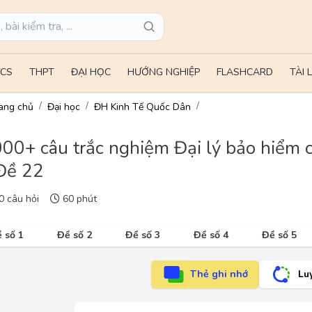
CS
THPT
ĐẠI HỌC
HƯỚNG NGHIỆP
FLASHCARD
TÀI 
ang chủ
Đại học
ĐH Kinh Tế Quốc Dân
00+ câu trắc nghiệm Đại lý bảo hiểm c
Đề 22
 câu hỏi
60 phút
 số 1
Đề số 2
Đề số 3
Đề số 4
Đề số 5
Thẻ ghi nhớ
Lu