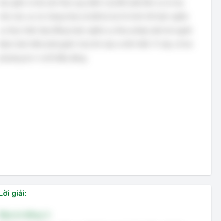
bao gồm cả tài sản theo quy định của Bộ luật Dân sự (ví dụ:
nhà cửa, xe cộ, hàng hóa) và bất kỳ lợi ích kinh tế hoặc nghĩa
vụ thực hiện hợp đồng hoặc nghĩa vụ theo pháp luật mà người
được bảo hiểm phải gánh chịu khi xảy ra tổn thất. Vì vậy, cả hai
phương án A và B đều đúng.
Lời giải:
Đáp án đúng: A