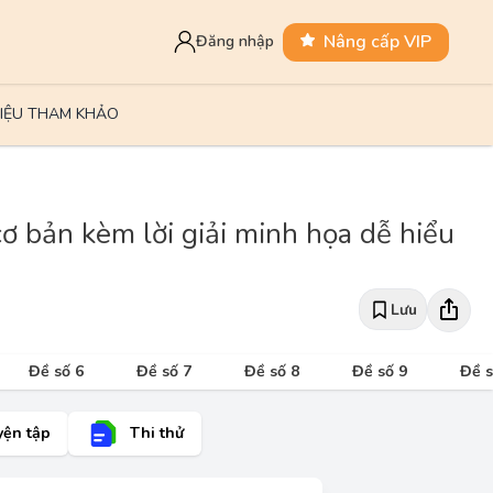
Nâng cấp VIP
Đăng nhập
LIỆU THAM KHẢO
ơ bản kèm lời giải minh họa dễ hiểu
Lưu
Đề số 6
Đề số 7
Đề số 8
Đề số 9
Đề s
yện tập
Thi thử