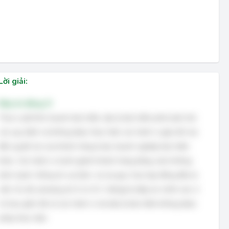
Lời giải:
Đáp án đúng: D
Theo Luật Kinh doanh bảo hiểm, đại lý bảo hiểm phải tuân thủ
các quy định và không được thực hiện các hành vi gây tổn hại
đến quyền lợi của khách hàng hoặc doanh nghiệp bảo hiểm
khác. Các hành vi tranh giành khách hàng bằng cách không
lành mạnh, thông tin sai lệch, và xúi giục hủy hợp đồng đều bị
cấm. Do đó, phương án D (A, B, C đúng) là đáp án chính xác vì
nó bao gồm tất cả các hành vi mà đại lý bảo hiểm không được
phép thực hiện.