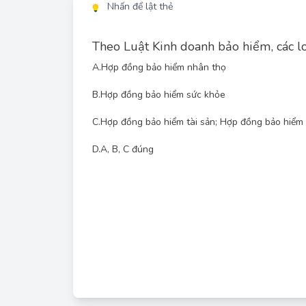
Nhấn để lật thẻ
Theo Luật Kinh doanh bảo hiểm, các 
A.
Hợp đồng bảo hiểm nhân thọ
B.
Hợp đồng bảo hiểm sức khỏe
C.
Hợp đồng bảo hiểm tài sản; Hợp đồng bảo hiểm 
Theo Luật Kinh doanh bảo hiểm, các loại hợp đồn
D.
A, B, C đúng
thọ, hợp đồng bảo hiểm sức khỏe, hợp đồng bảo h
hợp đồng bảo hiểm trách nhiệm. Vì vậy, đáp án D (
bao quát tất