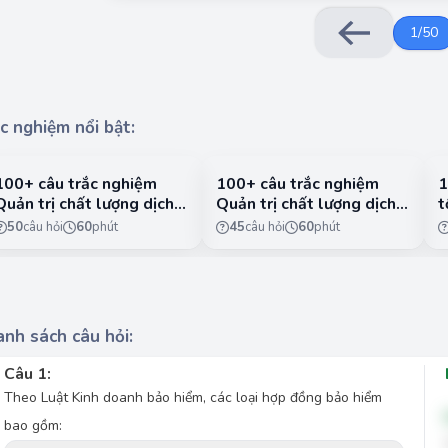
1
/
50
c nghiệm nổi bật:
100+ câu trắc nghiệm
100+ câu trắc nghiệm
1
Quản trị chất lượng dịch
Quản trị chất lượng dịch
t
vụ có lời giải chi tiết -
vụ có lời giải chi tiết -
n
50
câu hỏi
60
phút
45
câu hỏi
60
phút
Phần 1
Phần 2
1
nh sách câu hỏi:
Câu 1:
Theo Luật Kinh doanh bảo hiểm, các loại hợp đồng bảo hiểm
bao gồm: