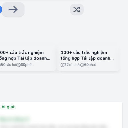
00+ câu trắc nghiệm
100+ câu trắc nghiệm
3
ổng hợp Tái lập doanh
tổng hợp Tái lập doanh
V
ghiệp có đáp án - Phần
nghiệp có đáp án - Phần
k
50
câu hỏi
60
phút
22
câu hỏi
60
phút
2
c
1
Lời giải:
Đáp án đúng: D
Theo Luật Kinh doanh bảo hiểm, các loại hợp đồng bảo hiểm