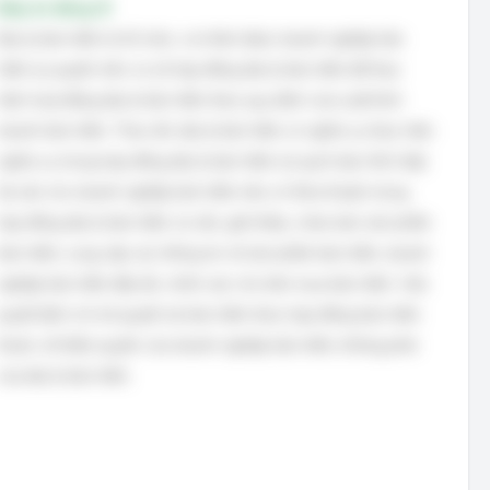
Đáp án đúng: B
Đại lý bảo hiểm là tổ chức, cá nhân được doanh nghiệp bảo
hiểm ủy quyền trên cơ sở hợp đồng đại lý bảo hiểm để thực
hiện hoạt động đại lý bảo hiểm theo quy định của Luật Kinh
doanh bảo hiểm. Theo đó, đại lý bảo hiểm có nghĩa vụ thực hiện
nghĩa vụ trong hợp đồng đại lý bảo hiểm; ký quỹ hoặc thế chấp
tài sản cho doanh nghiệp bảo hiểm nếu có thỏa thuận trong
hợp đồng đại lý bảo hiểm; tư vấn, giới thiệu, chào bán sản phẩm
bảo hiểm; cung cấp các thông tin về sản phẩm bảo hiểm, doanh
nghiệp bảo hiểm đầy đủ, chính xác cho bên mua bảo hiểm. Việc
quyết định chi trả quyền lợi bảo hiểm theo hợp đồng bảo hiểm
thuộc về thẩm quyền của doanh nghiệp bảo hiểm, không phải
của đại lý bảo hiểm.