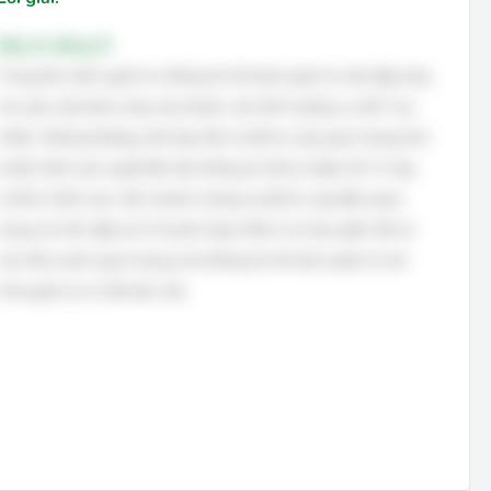
Đáp án đúng: B
Trong bối cảnh quản trị, thông tin kế toán quản trị cần đáp ứng
các yêu cầu khác nhau tùy thuộc vào tình huống cụ thể. Tuy
nhiên, thông thường, tính kịp thời và độ tin cậy quan trọng hơn
là độ chính xác tuyệt đối nếu thông tin đó bị chậm trễ. Vì vậy,
cả tính chính xác, tính nhanh chóng và độ tin cậy đều quan
trọng. Do đó, đáp án D là phù hợp nhất vì nó bao gồm tất cả
các khía cạnh quan trọng của thông tin kế toán quản trị mà
nhà quản trị có thể yêu cầu.