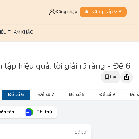
Nâng cấp VIP
Đăng nhập
LIỆU THAM KHẢO
tập hiệu quả, lời giải rõ ràng - Đề 6
Lưu
Đề số 6
Đề số 7
Đề số 8
Đề số 9
Đề s
yện tập
Thi thử
Đáp án
1 / 50