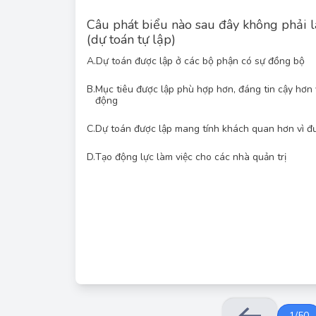
Câu phát biểu nào sau đây không phải l
(dự toán tự lập)
A.
Dự toán được lập ở các bộ phận có sự đồng bộ
B.
Mục tiêu được lập phù hợp hơn, đáng tin cậy hơn v
Dự toán tham gia, hay còn gọi là dự toán tự lập
động
nhiều cấp quản lý, đặc biệt là những người tr
phương pháp này bao gồm mục tiêu phù hợp hơn (do
C.
Dự toán được lập mang tính khách quan hơn vì đư
làm việc (do người tham gia cảm thấy có trách 
thông tin được trao đổi giữa các bộ phận). Tuy nhi
trực tiếp có thể dẫn đến thiếu tính khách quan. 
D.
Tạo động lực làm việc cho các nhà quản trị
quan hơn vì được xem xét lại bởi nhà quản lý cấp
tham gia, mà là một cơ chế kiểm soát để giảm t
chất ưu điểm của phương 
1
/
50