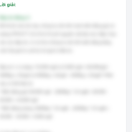
Lời giải:
Đáp án đúng: A
Để trả lời câu hỏi này, chúng ta cần tính toán biến động giá và
lượng CPNVLTT (Có lẽ là Chi phí nguyên vật liệu trực tiếp). Dựa
vào các đáp án, có vẻ như chúng ta cần tính biến động bằng
cách lấy giá trị cuối kỳ trừ giá trị đầu kỳ.
Đáp án 1 có dạng: "10.000 ngđ và 5.000 ngđ = 60.000ngđ –
5000kg x 10ngđ và 5000kg x 10ngđ – 4500kg x 10ngđ". Phần
này có thể hiểu là:
* Biến động giá: 60.000 ngđ - (5000kg * 10 ngđ) = 60.000 -
50.000 = 10.000 ngđ
* Biến động lượng: (5000kg * 10 ngđ) - (4500kg * 10 ngđ) =
50.000 - 45.000 = 5.000 ngđ