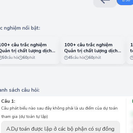
c nghiệm nổi bật:
100+ câu trắc nghiệm
100+ câu trắc nghiệm
1
Quản trị chất lượng dịch
Quản trị chất lượng dịch
t
vụ có lời giải chi tiết -
vụ có lời giải chi tiết -
n
50
câu hỏi
60
phút
45
câu hỏi
60
phút
Phần 1
Phần 2
1
nh sách câu hỏi:
Câu 1:
Câu phát biểu nào sau đây không phải là ưu điểm của dự toán
tham gia (dự toán tự lập)
A.
Dự toán được lập ở các bộ phận có sự đồng