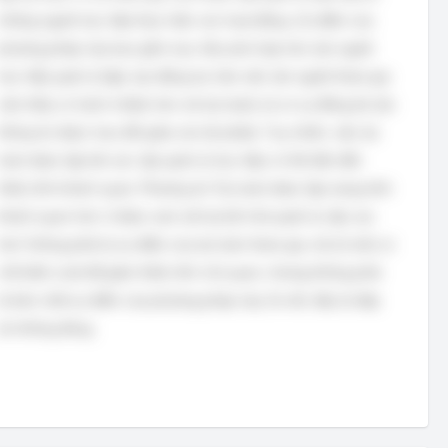
những người trực tiếp thực hiện các hoạt động. Ưu điểm của
phương pháp này bao gồm mục tiêu phù hợp hơn (do người
trực tiếp quản lý lập), tạo động lực làm việc (do người tham gia
cảm thấy có trách nhiệm hơn với dự toán) và có sự đồng bộ (do
thông tin được trao đổi giữa các bộ phận). Tuy nhiên, việc dự
toán được lập bởi các cấp quản lý trực tiếp có thể dẫn đến
thiếu tính khách quan. Phương án 'Dự toán được lập mang tính
khách quan hơn vì được xem xét lại bởi nhà quản lý cấp cao
hơn' không phải là ưu điểm của dự toán tham gia, mà là một cơ
chế kiểm soát để giảm thiểu tính chủ quan, nhưng không phải
là bản chất ưu điểm của phương pháp này. Do đó, đây là đáp
án không đúng.