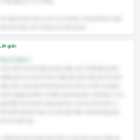
Vì vậy, đáp án 1 có vẻ đúng.
Các đáp án khác đưa ra các con số khác, nhưng không có giải
thích kèm theo, nên chúng ta có thể loại trừ.
Lời giải:
Đáp án đúng: C
Lý do chính của việc lập dự toán ngân sách là để giúp doanh
nghiệp quản lý chi phí và thu nhập một cách hiệu quả. Dự toán
ngân sách cung cấp một kế hoạch tài chính chi tiết, cho phép
doanh nghiệp dự đoán và kiểm soát dòng tiền, từ đó đưa ra các
quyết định kinh doanh sáng suốt hơn. Các lựa chọn khác có
thể là kết quả phụ hoặc mục tiêu gián tiếp, nhưng không phải
là lý do chính yếu.
A. Đảm bảo tất cả nhân viên hiểu rõ công việc của họ: Mặc dù