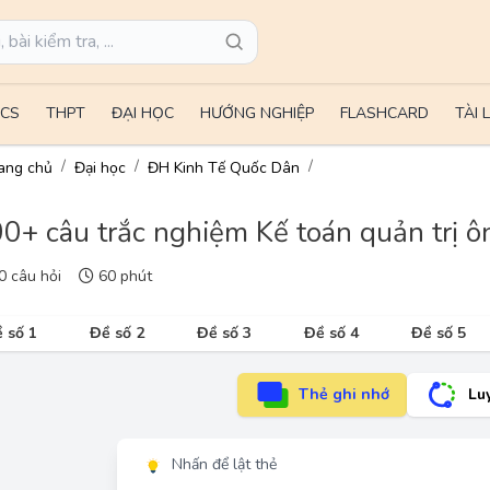
CS
THPT
ĐẠI HỌC
HƯỚNG NGHIỆP
FLASHCARD
TÀI 
ang chủ
Đại học
ĐH Kinh Tế Quốc Dân
0+ câu trắc nghiệm Kế toán quản trị ôn 
 câu hỏi
60 phút
 số 1
Đề số 2
Đề số 3
Đề số 4
Đề số 5
Thẻ ghi nhớ
Lu
Nhấn để lật thẻ