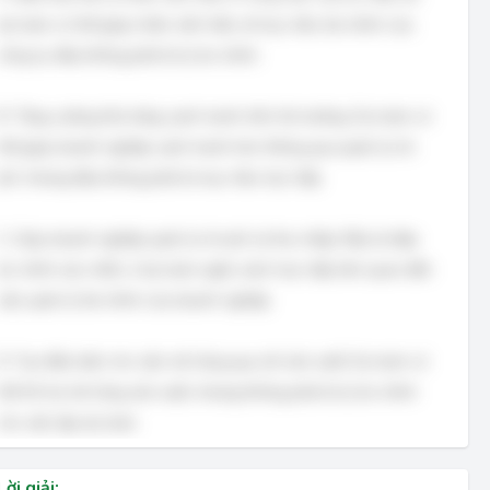
dự toán có thể giúp nhân viên hiểu về mục tiêu tài chính của
công ty, đây không phải là lý do chính.
B. Tăng cường khả năng cạnh tranh trên thị trường: Dự toán có
thể giúp doanh nghiệp cạnh tranh hơn thông qua quản lý chi
phí, nhưng đây không phải là mục tiêu trực tiếp.
C. Giúp doanh nghiệp quản lý chi phí và thu nhập: Đây là đáp
án chính xác nhất, vì dự toán ngân sách trực tiếp liên quan đến
việc quản lý tài chính của doanh nghiệp.
D. Tạo điều kiện cho việc mở rộng quy mô sản xuất: Dự toán có
thể hỗ trợ mở rộng sản xuất, nhưng không phải là lý do chính
cho việc lập dự toán.
Lời giải: