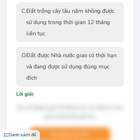
C.
Đất trồng cây lâu năm không được
sử dụng trong thời gian 12 tháng
liên tục
D.
Đất được Nhà nước giao có thời hạn
và đang được sử dụng đúng mục
đích
Lời giải:
Bạn cần đăng ký gói VIP để làm bài, xem đáp án và lời
giải chi tiết không giới hạn.
Nâng cấp VIP
Danh sách đề