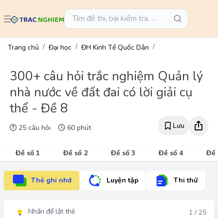
Trang chủ
Đại học
ĐH Kinh Tế Quốc Dân
300+ câu hỏi trắc nghiệm Quản lý
nhà nước về đất đai có lời giải cụ
thể - Đề 8
Lưu
25 câu hỏi
60 phút
Đề số 1
Đề số 2
Đề số 3
Đề số 4
Đề 
Thẻ ghi nhớ
Luyện tập
Thi thử
Nhấn để lật thẻ
Đáp án
1 / 25