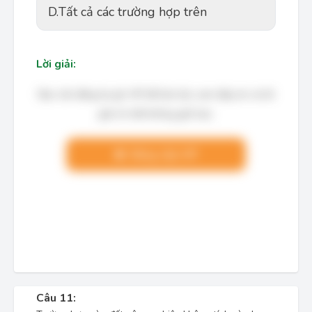
D.
Tất cả các trường hợp trên
Lời giải:
Bạn cần đăng ký gói VIP để làm bài, xem đáp án và lời
giải chi tiết không giới hạn.
Nâng cấp VIP
Câu 11: