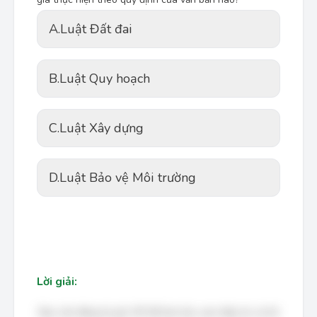
A.
Luật Đất đai
B.
Luật Quy hoạch
C.
Luật Xây dựng
D.
Luật Bảo vệ Môi trường
Lời giải:
Bạn cần đăng ký gói VIP để làm bài, xem đáp án và lời