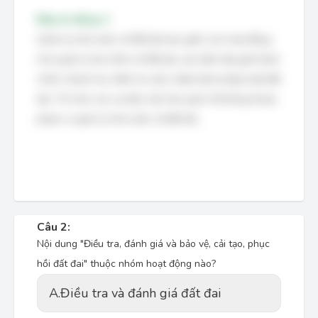
Đáp án đúng: C
Quản lý nhà nước về đất đai bao gồm các hoạt động
như quản lý tài chính về đất đai, xác định địa giới hành
chính, thanh tra, kiểm tra việc chấp hành pháp luật đất
đai. Tổ chức các sự kiện văn hóa quốc tế không thuộc
phạm vi quản lý nhà nước về đất đai.
Câu 2:
Nội dung "Điều tra, đánh giá và bảo vệ, cải tạo, phục
hồi đất đai" thuộc nhóm hoạt động nào?
A.
Điều tra và đánh giá đất đai