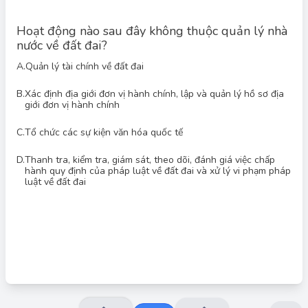
Hoạt động nào sau đây không thuộc quản lý nhà
nước về đất đai?
A.
Quản lý tài chính về đất đai
B.
Xác định địa giới đơn vị hành chính, lập và quản lý hồ sơ địa
giới đơn vị hành chính
Đáp án đúng: C
Quản lý nhà nước về đất đai bao gồm các hoạt động như quản
C.
Tổ chức các sự kiện văn hóa quốc tế
lý tài chính về đất đai, xác định địa giới hành chính, thanh tra,
kiểm tra việc chấp hành pháp luật đất đai. Tổ chức các sự kiện
văn hóa quốc tế không thuộc phạm vi quản lý nhà nước về đất
D.
Thanh tra, kiểm tra, giám sát, theo dõi, đánh giá việc chấp
đai.
hành quy định của pháp luật về đất đai và xử lý vi phạm pháp
luật về đất đai