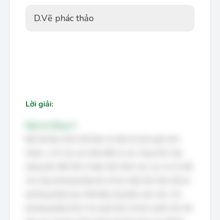
D.
Vẽ phác thảo
Lời giải:
Đáp án đúng: A
Bản đồ địa chính thể hiện chi tiết về ranh giới, kích
thước, vị trí của các thửa đất và các công trình xây
dựng trên đất. Để có được độ chính xác cao và chi tiết
như vậy, phương pháp đo vẽ trực tiếp trên thực địa là
phương pháp duy nhất đáp ứng được yêu cầu. Các
phương pháp khác như quét ảnh vệ tinh, phân tích dữ