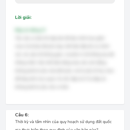
Lời giải:
Đáp án đúng: D
Yêu cầu cơ bản khi lập bản đồ địa chính bao gồm:
chọn tỷ lệ bản đồ phù hợp, thể hiện đầy đủ và chính
xác các yếu tố không gian, và phải có hệ thống tọa độ
thống nhất. Việc thể hiện bằng màu sắc sinh động
không phải là yêu cầu bắt buộc, mà là yếu tố tùy chọn
để tăng tính trực quan. Do đó, đáp án D là đáp án
không phải là yêu cầu cơ bản.
Câu 6:
Thời kỳ và tầm nhìn của quy hoạch sử dụng đất quốc
gia thực hiện theo quy định của văn bản nào?