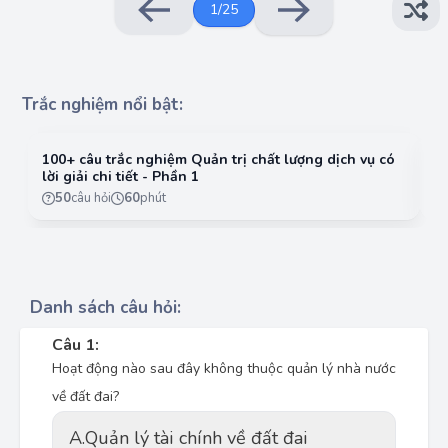
1
/
25
Trắc nghiệm nổi bật:
100+ câu trắc nghiệm Quản trị chất lượng dịch vụ có
10
lời giải chi tiết - Phần 1
lờ
50
câu hỏi
60
phút
Danh sách câu hỏi:
Câu 1:
Hoạt động nào sau đây không thuộc quản lý nhà nước
về đất đai?
A.
Quản lý tài chính về đất đai