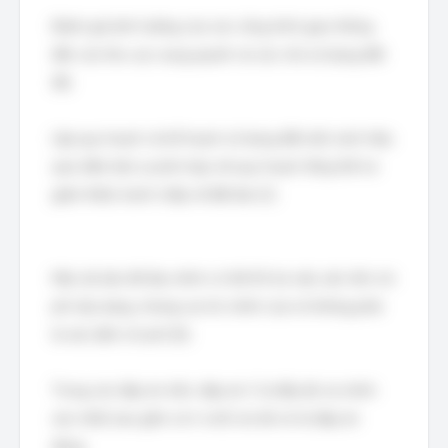
Đánh giá ảnh hưởng của các công trình giao thông
đến các khu vực xung quanh và các chủ sử dụng đất
(B).
Lập quy hoạch và kế hoạch sử dụng đất một cách hiệu
quả, đảm bảo sự phù hợp với quy hoạch tổng thể và
giảm thiểu tranh chấp về đất đai (C).
Mặc dù bản đồ địa chính có thể hỗ trợ việc ước tính chi
phí xây dựng, nhưng vai trò chính của nó không phải
là xác định chi phí (D).
Trong các đáp án trên, đáp án C là đầy đủ và chính
xác nhất, bao gồm cả A và B, do đó nó là đáp án
đúng.