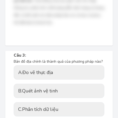
giá đất đai
. Hoạt động này bao gồm việc thu thập
thông tin, phân tích chất lượng đất, hiện trạng sử dụng
đất, và đề xuất các biện pháp bảo vệ, cải tạo và phục
hồi đất đai bị thoái hóa.
Câu 3:
Bản đồ địa chính là thành quả của phương pháp nào?
A.
Đo vẽ thực địa
B.
Quét ảnh vệ tinh
C.
Phân tích dữ liệu