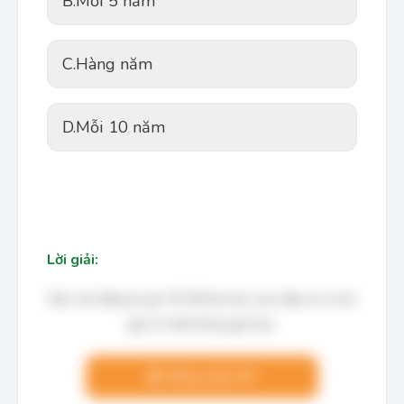
B.
Mỗi 5 năm
C.
Hàng năm
D.
Mỗi 10 năm
Lời giải:
Bạn cần đăng ký gói VIP để làm bài, xem đáp án và lời
giải chi tiết không giới hạn.
Nâng cấp VIP