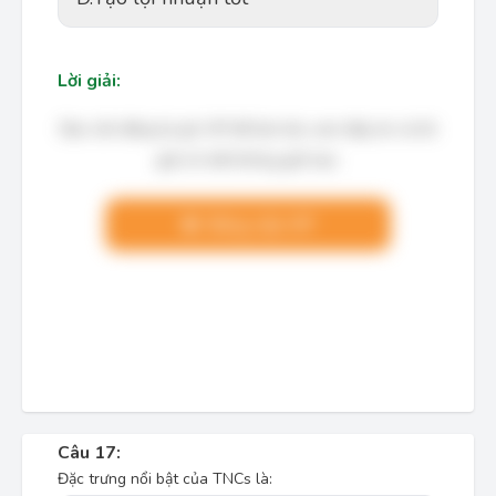
Lời giải:
Bạn cần đăng ký gói VIP để làm bài, xem đáp án và lời
giải chi tiết không giới hạn.
Nâng cấp VIP
Câu 17:
Đặc trưng nổi bật của TNCs là: