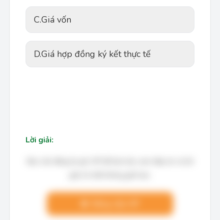
C.
Giá vốn
D.
Giá hợp đồng ký kết thực tế
Lời giải:
Bạn cần đăng ký gói VIP để làm bài, xem đáp án và lời
giải chi tiết không giới hạn.
Nâng cấp VIP