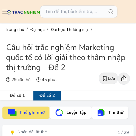
Trang chủ
Đại học
Đại học Thương mại
Câu hỏi trắc nghiệm Marketing
quốc tế có lời giải theo thâm nhập
thị trường - Đề 2
Lưu
29 câu hỏi
45 phút
Đề số 1
Đề số 2
Thẻ ghi nhớ
Luyện tập
Thi thử
Nhấn để lật thẻ
Đáp án
1 / 29