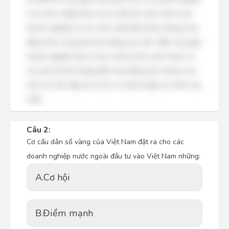
ở cả nước nhập khẩu và các đối thủ cạnh tranh (các
doanh nghiệp từ các nước xuất khẩu khác) đang hoạt
động trên cùng một thị trường mục tiêu. Điều này giúp
doanh nghiệp hiểu rõ hơn về bối cảnh cạnh tranh và
các yếu tố ảnh hưởng đến hoạt động kinh doanh của
mình. Do đó, đáp án D (Cả A và B) là đáp án chính xác
nhất.
Câu 2:
Cơ cấu dân số vàng của Việt Nam đặt ra cho các
doanh nghiệp nước ngoài đầu tư vào Việt Nam những:
A.
Cơ hội
B.
Điểm mạnh