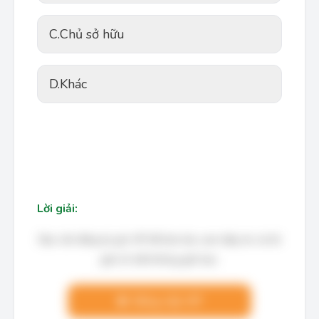
C.
Chủ sở hữu
D.
Khác
Lời giải:
Bạn cần đăng ký gói VIP để làm bài, xem đáp án và lời
giải chi tiết không giới hạn.
Nâng cấp VIP