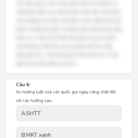
Các quốc gia có mức sống chênh lệch lớn thường có
những đặc điểm sau: đại bộ phận nhân dân sống bằng
nông nghiệp (do năng suất thấp và thu nhập không ổn
định), và tầng lớp giàu có thường tiêu dùng hàng nhập
khẩu xa xỉ. Việc hình thành tầng lớp trung lưu mạnh
mẽ thường là dấu hiệu của sự phân phối thu nhập
đồng đều hơn, chứ không phải chênh lệch lớn. Vì vậy,
đáp án B là đặc điểm bị loại trừ.
Câu 6:
Xu hướng luật của các quốc gia ngày càng chặt đối
với các hướng sau:
A.
SHTT
B.
MKT xanh