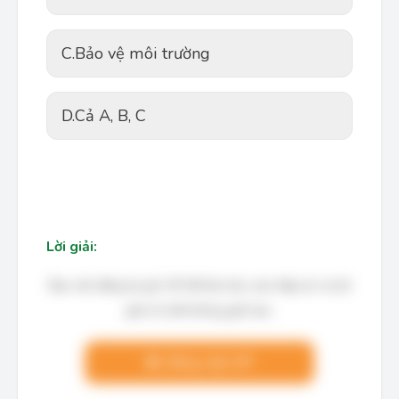
C.
Bảo vệ môi trường
D.
Cả A, B, C
Lời giải:
Bạn cần đăng ký gói VIP để làm bài, xem đáp án và lời
giải chi tiết không giới hạn.
Nâng cấp VIP