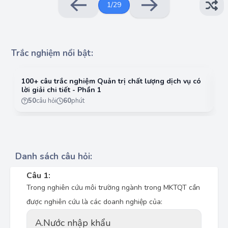
1
/
29
Trắc nghiệm nổi bật:
100+ câu trắc nghiệm Quản trị chất lượng dịch vụ có
10
lời giải chi tiết - Phần 1
lờ
50
câu hỏi
60
phút
Danh sách câu hỏi:
Câu 1:
Trong nghiên cứu môi trường ngành trong MKTQT cần
được nghiên cứu là các doanh nghiệp của:
A.
Nước nhập khẩu