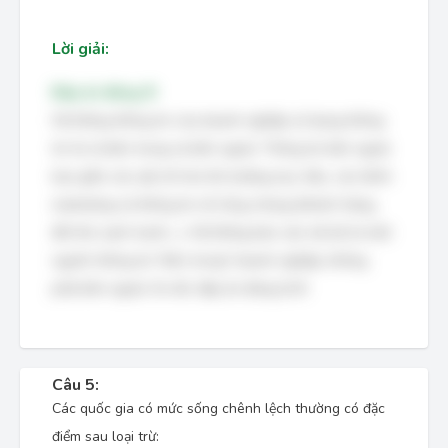
Lời giải:
Đáp án đúng: B
Hệ thống thông tin của doanh nghiệp sử dụng thông
tin từ cả bên trong và bên ngoài. Thông tin bên ngoài
bao gồm các yếu tố như thị trường mục tiêu, các kênh
marketing và thông tin về công chúng (khách hàng,
đối thủ cạnh tranh,...). Hệ thống báo cáo nội bộ là một
nguồn thông tin *bên trong* doanh nghiệp, không
phải bên ngoài. Do đó, đáp án đúng là B.
Câu 5:
Các quốc gia có mức sống chênh lệch thường có đặc
điểm sau loại trừ: