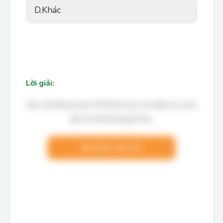
D.
Khác
Lời giải:
Bạn cần đăng ký gói VIP để làm bài, xem đáp án và lời
giải chi tiết không giới hạn.
Nâng cấp VIP