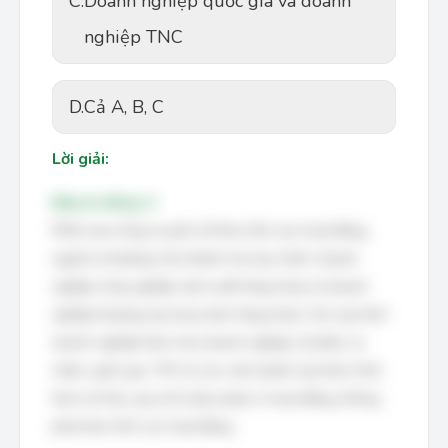
C.
Doanh nghiệp quốc gia và doanh
nghiệp TNC
D.
Cả A, B, C
Lời giải:
Đáp án đúng: A
Phân loại công ty quốc tế theo lĩnh vực hoạt động,
người ta thường chia thành hai loại chính: doanh
nghiệp công nghiệp (sản xuất hàng hóa) và doanh
nghiệp thương mại (mua bán hàng hóa). Các loại hình
doanh nghiệp khác như doanh nghiệp cổ phần, tư
nhân, quốc gia, TNC là các cách phân loại theo hình
thức sở hữu, quy mô hoặc phạm vi hoạt động, không
phải theo lĩnh vực hoạt động.