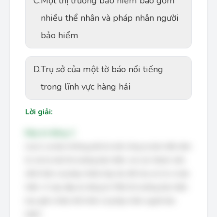
C.
Một thị trường bảo hiểm bao gồm
nhiều thể nhân và pháp nhân người
bảo hiểm
D.
Trụ sở của một tờ báo nổi tiếng
trong lĩnh vực hàng hải
Lời giải:
Đáp án đúng: C
Lloy's London không phải là một công ty bảo hiểm đơn
lẻ, mà là một thị trường bảo hiểm, nơi các thành viên
(thể nhân và pháp nhân) hợp tác để chia sẻ rủi ro bảo
hiểm. Vì vậy, đáp án đúng là "Một thị trường bảo hiểm
bao gồm nhiều thể nhân và pháp nhân người bảo
hiểm".