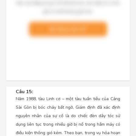
Bạn cần đăng ký gói VIP để làm bài, xem đáp án và lời
giải chi tiết không giới hạn.
Nâng cấp VIP
Câu 15:
Năm 1988, tàu Linh cơ – một tàu tuần tiễu của Cảng
Sài Gòn bị bóc cháy bất ngờ, Giám định đã xác định
nguyên nhân của sự cố là do chiếc đèn dây tóc sử
dụng liên tục trong nhiều giờ bị nổ trong hầm máy có
điều kiện thông gió kém. Theo bạn, trong vụ hỏa hoạn