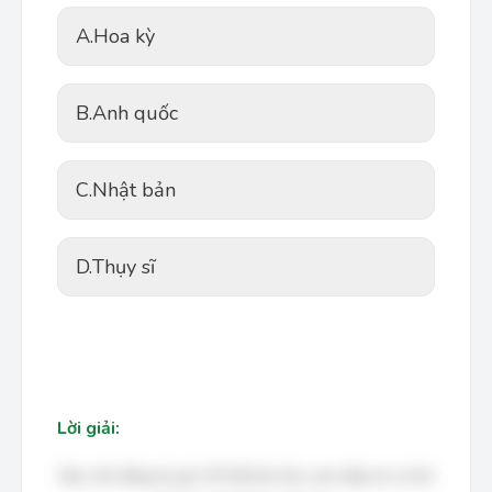
A.
Hoa kỳ
B.
Anh quốc
C.
Nhật bản
D.
Thụy sĩ
Lời giải:
Bạn cần đăng ký gói VIP để làm bài, xem đáp án và lời