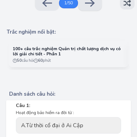
1
/
50
Trắc nghiệm nổi bật:
100+ câu trắc nghiệm Quản trị chất lượng dịch vụ có
10
lời giải chi tiết - Phần 1
lờ
50
câu hỏi
60
phút
Danh sách câu hỏi:
Câu 1:
Hoạt động bảo hiểm ra đời từ :
A.
Từ thời cổ đại ở Ai Cập