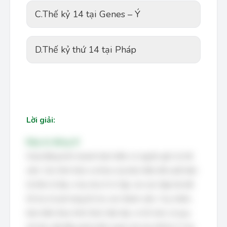
C.
Thế kỷ 14 tại Genes – Ý
D.
Thế kỷ thứ 14 tại Pháp
Lời giải:
Đáp án đúng: B
Hoạt động kinh doanh bảo hiểm có nguồn gốc từ rất
sớm. Các hình thức sơ khai của bảo hiểm đã xuất hiện
từ thời cổ đại, ví dụ như ở Ai Cập, nơi các hiệp hội đã
hỗ trợ chi phí tang lễ cho các thành viên. Tuy nhiên,
bảo hiểm theo hình thức hiện đại, có tổ chức và quy