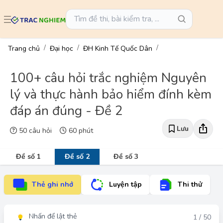
Trang chủ
Đại học
ĐH Kinh Tế Quốc Dân
100+ câu hỏi trắc nghiệm Nguyên
lý và thực hành bảo hiểm đính kèm
đáp án đúng - Đề 2
Lưu
50 câu hỏi
60 phút
Đề số 1
Đề số 2
Đề số 3
Thẻ ghi nhớ
Luyện tập
Thi thử
Nhấn để lật thẻ
Đáp án
1 / 50