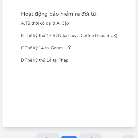
Hoạt động bảo hiểm ra đời từ :
A.
Từ thời cổ đại ở Ai Cập
B.
Thế kỷ thứ 17 SCN tại Lloy’s Coffee House( UK)
C.
Thế kỷ 14 tại Genes – Ý
Đáp án đúng: C
Hoạt động bảo hiểm có nguồn gốc từ rất sớm, thể hiện qua các
hình thức sơ khai từ thời cổ đại. Tuy nhiên, bảo hiểm hiện đại, có
D.
Thế kỷ thứ 14 tại Pháp
tổ chức và mang tính chất thương mại, được cho là bắt nguồn
từ thế kỷ 14 tại Genes, Ý. Các hình thức bảo hiểm hàng hải đã
xuất hiện để bảo vệ các thương nhân khỏi rủi ro mất mát hàng
hóa trong quá trình vận chuyển đường biển.