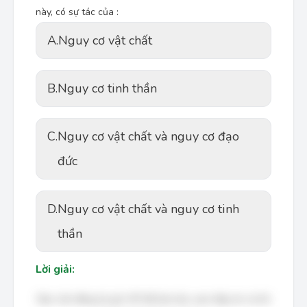
này, có sự tác của :
A.
Nguy cơ vật chất
B.
Nguy cơ tinh thần
C.
Nguy cơ vật chất và nguy cơ đạo
đức
D.
Nguy cơ vật chất và nguy cơ tinh
thần
Lời giải:
Bạn cần đăng ký gói VIP để làm bài, xem đáp án và lời