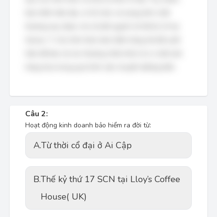
bảo hiểm hiện đại, có tổ chức và mang tính chất
thương mại, được cho là bắt nguồn từ thế kỷ 14 tại
Genes, Ý. Các hình thức bảo hiểm hàng hải đã xuất
hiện để bảo vệ các thương nhân khỏi rủi ro mất mát
hàng hóa trong quá trình vận chuyển đường biển.
Câu 2:
Hoạt động kinh doanh bảo hiểm ra đời từ:
A.
Từ thời cổ đại ở Ai Cập
B.
Thế kỷ thứ 17 SCN tại Lloy’s Coffee
House( UK)