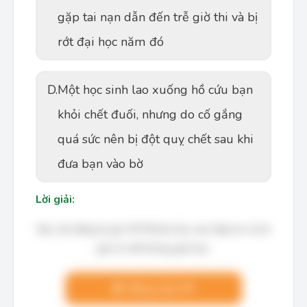
gặp tai nạn dẫn đến trễ giờ thi và bị
rớt đại học năm đó
D.
Một học sinh lao xuống hồ cứu bạn
khỏi chết đuối, nhưng do cố gắng
quá sức nên bị đột quỵ chết sau khi
đưa bạn vào bờ
Lời giải:
Bạn cần đăng ký gói VIP để làm bài, xem đáp án và lời
giải chi tiết không giới hạn.
Nâng cấp VIP