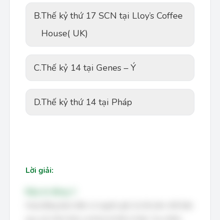
B.
Thế kỷ thứ 17 SCN tại Lloy’s Coffee
House( UK)
C.
Thế kỷ 14 tại Genes – Ý
D.
Thế kỷ thứ 14 tại Pháp
Lời giải:
Đáp án đúng: C
Hoạt động bảo hiểm có nguồn gốc từ rất sớm, thể hiện
qua các hình thức sơ khai từ thời cổ đại. Tuy nhiên,