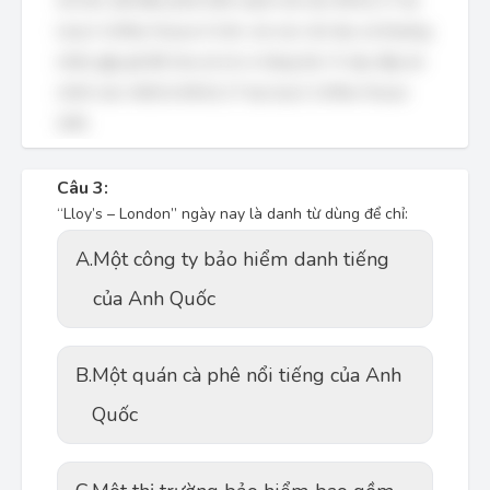
mô lớn, bắt đầu phát triển mạnh mẽ vào thế kỷ 17 tại
Lloy's Coffee House ở Anh, nơi các chủ tàu và thương
nhân gặp gỡ để chia sẻ rủi ro hàng hải. Vì vậy, đáp án
chính xác nhất là thế kỷ 17 tại Lloy's Coffee House
(UK).
Câu 3:
“Lloy’s – London” ngày nay là danh từ dùng để chỉ:
A.
Một công ty bảo hiểm danh tiếng
của Anh Quốc
B.
Một quán cà phê nổi tiếng của Anh
Quốc