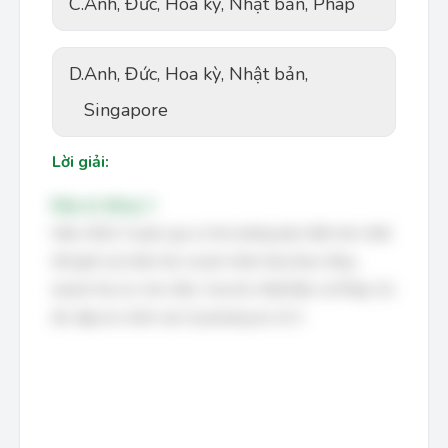
C.
Anh, Đức, Hoa kỳ, Nhật bản, Pháp
D.
Anh, Đức, Hoa kỳ, Nhật bản,
Singapore
Lời giải:
Đáp án đúng: C
Năm 2010, 5 quốc gia có thị trường bảo hiểm lớn nhất
thế giới (cả nhân thọ và phi nhân thọ) theo tổng
doanh thu là: Anh, Đức, Hoa Kỳ, Nhật Bản và Pháp. Do
đó, đáp án chính xác là phương án số 3.