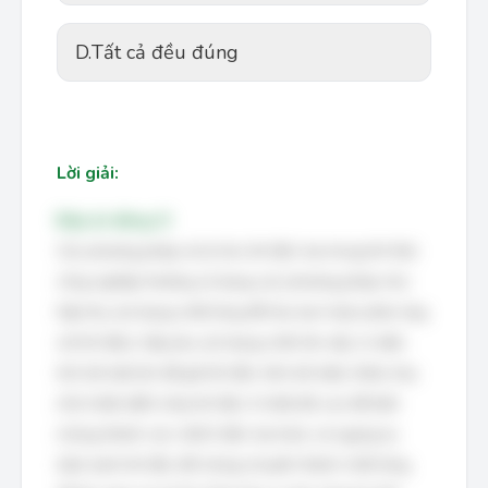
D.
Tất cả đều đúng
Lời giải:
Đáp án đúng: D
Các phương pháp xử lý hơi, khí độc hại trong khí thải
công nghiệp thường sử dụng các phương pháp như
hấp thụ (sử dụng chất lỏng để hòa tan hoặc phản ứng
với khí độc), hấp phụ (sử dụng chất rắn xốp có diện
tích bề mặt lớn để giữ khí độc trên bề mặt), thiêu hủy
nhờ nhiệt (đốt cháy khí độc ở nhiệt độ cao để biến
chúng thành các chất ít độc hại hơn), và ngưng tụ
(làm lạnh khí độc để chúng chuyển thành chất lỏng,