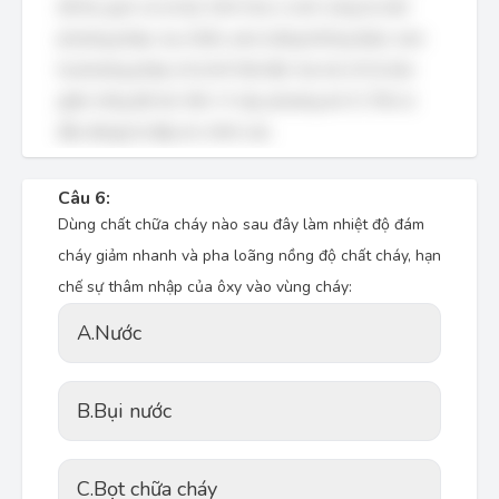
dễ thu gom và xử lý). Sinh hóa vi sinh cũng là một
phương pháp, tuy nhiên, pha loãng không được xem
là phương pháp xử lý khí thải độc hại mà chỉ là làm
giảm nồng độ tức thời. Vì vậy, phương án D (Tất cả
đều đúng) là đáp án chính xác.
Câu 6:
Dùng chất chữa cháy nào sau đây làm nhiệt độ đám
cháy giảm nhanh và pha loãng nồng độ chất cháy, hạn
chế sự thâm nhập của ôxy vào vùng cháy:
A.
Nước
B.
Bụi nước
C.
Bọt chữa cháy