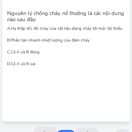
Nguyên lý chống cháy, nổ thường là các nội dung
nào sau đây:
A.
Hạ thấp tốc độ cháy của vật liệu đang cháy tới mức tối thiểu
B.
Phân tán nhanh nhiệt lượng của đám cháy
Đáp án đúng: C
C.
Cả A và B đúng
Nguyên lý chống cháy, nổ bao gồm nhiều biện pháp, trong đó
có việc hạ thấp tốc độ cháy của vật liệu (A) và phân tán nhanh
D.
Cả A và B sai
nhiệt lượng của đám cháy (B) để ngăn chặn sự lan rộng và
phát triển của đám cháy. Vì vậy, cả A và B đều đúng.