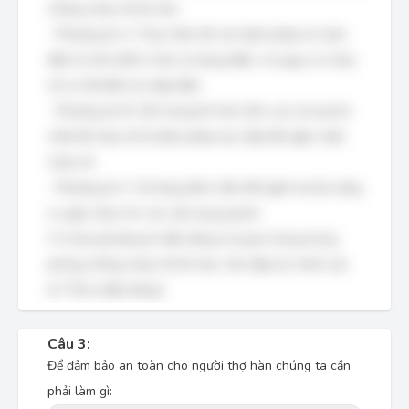
chống cháy nổ khi hàn.
- Phương án A: Thực hiện tốt các biện pháp an toàn
điện là cần thiết vì hàn sử dụng điện, và nguy cơ cháy
nổ có thể đến từ chập điện.
- Phương án B: Cẩn trọng khi hàn trên cao và loại bỏ
chất dễ cháy nổ là biện pháp trực tiếp để ngăn chặn
cháy nổ.
- Phương án C: Sử dụng tấm chắn để ngăn tia lửa văng
ra, gây cháy cho các vật xung quanh.
Vì cả ba phương án đều đúng và quan trọng trong
phòng chống cháy nổ khi hàn, nên đáp án chính xác
là "Tất cả đều đúng".
Câu 3:
Để đảm bảo an toàn cho người thợ hàn chúng ta cần
phải làm gì: