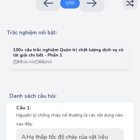
1
/
50
Trắc nghiệm nổi bật:
100+ câu trắc nghiệm Quản trị chất lượng dịch vụ có
10
lời giải chi tiết - Phần 1
lờ
50
câu hỏi
60
phút
Danh sách câu hỏi:
Câu 1:
Nguyên lý chống cháy, nổ thường là các nội dung nào
sau đây:
A.
Hạ thấp tốc độ cháy của vật liệu