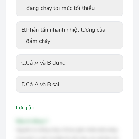
đang cháy tới mức tối thiểu
B.
Phân tán nhanh nhiệt lượng của
đám cháy
C.
Cả A và B đúng
D.
Cả A và B sai
Lời giải:
Đáp án đúng: C
Nguyên lý chống cháy, nổ bao gồm nhiều biện pháp,
trong đó có việc hạ thấp tốc độ cháy của vật liệu (A)