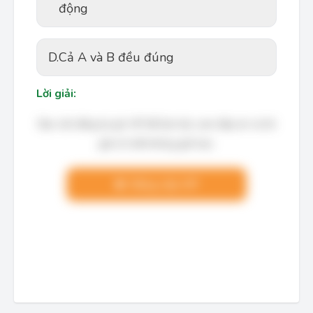
động
D.
Cả A và B đều đúng
Lời giải:
Bạn cần đăng ký gói VIP để làm bài, xem đáp án và lời
giải chi tiết không giới hạn.
Nâng cấp VIP