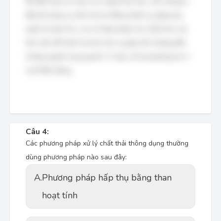
Để đảm bảo an toàn cho người thợ hàn, cần trang bị
đầy đủ dụng cụ bảo hộ lao động (mặt nạ, găng tay,
quần áo bảo hộ...) và có biện pháp che chắn khu vực
làm việc để tránh tia lửa, bức xạ gây ảnh hưởng đến
những người xung quanh. Vì vậy, cả hai phương án A
và B đều đúng.
Câu 4:
Các phương pháp xử lý chất thải thông dụng thường
dùng phương pháp nào sau đây:
A.
Phương pháp hấp thụ bằng than
hoạt tính