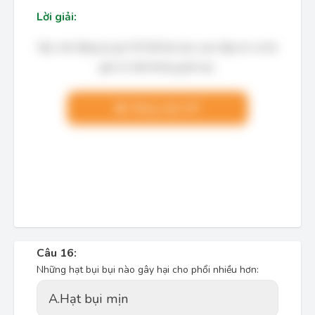
Lời giải:
Bạn cần đăng ký gói VIP để làm bài, xem đáp án và lời
giải chi tiết không giới hạn.
Nâng cấp VIP
Câu 16:
Những hạt bụi bụi nào gây hại cho phổi nhiều hơn:
A.
Hạt bụi mịn