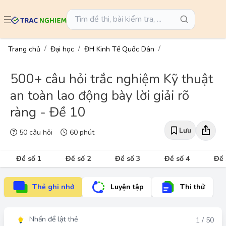
Trang chủ
Đại học
ĐH Kinh Tế Quốc Dân
500+ câu hỏi trắc nghiệm Kỹ thuật
an toàn lao động bày lời giải rõ
ràng - Đề 10
Lưu
50 câu hỏi
60 phút
Đề số 1
Đề số 2
Đề số 3
Đề số 4
Đề 
Thẻ ghi nhớ
Luyện tập
Thi thử
Nhấn để lật thẻ
Đáp án
1 / 50