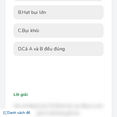
B.
Hạt bụi lớn
C.
Bụi khói
D.
Cả A và B đều đúng
Lời giải:
Bạn cần đăng ký gói VIP để làm bài, xem đáp án và lời
Danh sách đề
giải chi tiết không giới hạn.