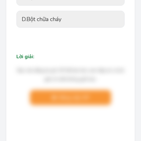
D.
Bột chữa cháy
Lời giải:
Bạn cần đăng ký gói VIP để làm bài, xem đáp án và lời
giải chi tiết không giới hạn.
Nâng cấp VIP