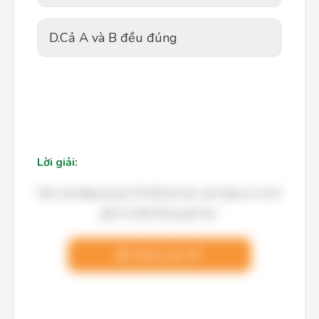
D.
Cả A và B đều đúng
Lời giải:
Bạn cần đăng ký gói VIP để làm bài, xem đáp án và lời
giải chi tiết không giới hạn.
Nâng cấp VIP