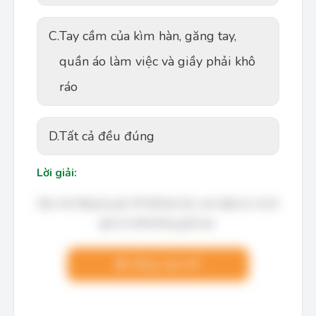
C.
Tay cầm của kìm hàn, găng tay,
quần áo làm việc và giầy phải khô
ráo
D.
Tất cả đều đúng
Lời giải:
Bạn cần đăng ký gói VIP để làm bài, xem đáp án và lời
giải chi tiết không giới hạn.
Nâng cấp VIP