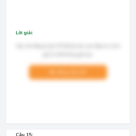
Lời giải:
Bạn cần đăng ký gói VIP để làm bài, xem đáp án và lời
giải chi tiết không giới hạn.
Nâng cấp VIP
Câu 15: