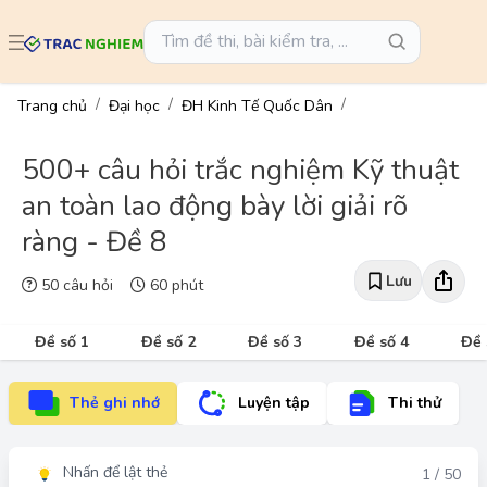
Trang chủ
Đại học
ĐH Kinh Tế Quốc Dân
500+ câu hỏi trắc nghiệm Kỹ thuật
an toàn lao động bày lời giải rõ
ràng - Đề 8
Lưu
50 câu hỏi
60 phút
Đề số 1
Đề số 2
Đề số 3
Đề số 4
Đề 
Thẻ ghi nhớ
Luyện tập
Thi thử
Nhấn để lật thẻ
Đáp án
1 / 50