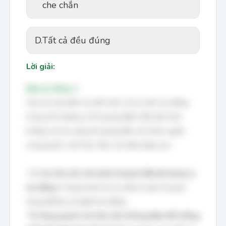
che chắn
D.
Tất cả đều đúng
Lời giải:
Đáp án đúng: C
Câu hỏi này kiểm tra kiến thức về an toàn lao động
trong môi trường có hồ quang điện. Để tránh ảnh
hưởng của tia sáng hồ quang đến sức khỏe người
xung quanh, cần thực hiện các biện pháp sau:
*
A. Lúc làm việc cần phải trang bị đầy đủ dụng cụ
lao động:
Trang bị bảo hộ cá nhân là yếu tố quan
trọng để bảo vệ người lao động.
*
B. Xung quanh nơi làm việc không được để những