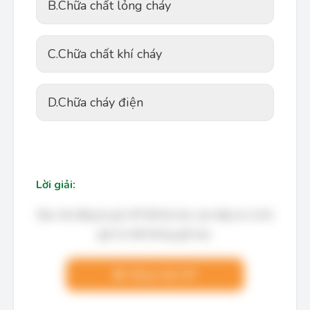
B.
Chữa chất lỏng cháy
C.
Chữa chất khí cháy
D.
Chữa cháy điện
Lời giải:
Bạn cần đăng ký gói VIP để làm bài, xem đáp án và lời
giải chi tiết không giới hạn.
Nâng cấp VIP