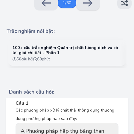
1
/
50
Trắc nghiệm nổi bật:
100+ câu trắc nghiệm Quản trị chất lượng dịch vụ có
10
lời giải chi tiết - Phần 1
lờ
50
câu hỏi
60
phút
Danh sách câu hỏi:
Câu 1:
Các phương pháp xử lý chất thải thông dụng thường
dùng phương pháp nào sau đây:
A.
Phương pháp hấp thụ bằng than