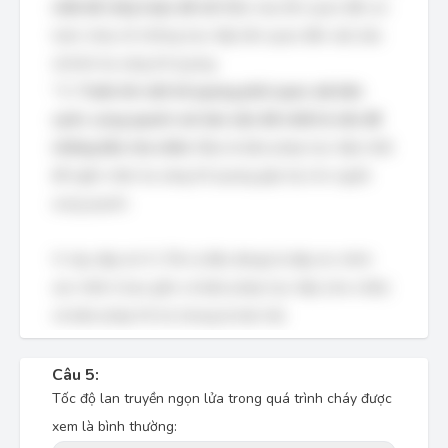
chất dễ cháy hoặc dễ nổ:
Điều này liên quan đến an
toàn cháy nổ, không trực tiếp liên quan đến việc bảo
vệ khỏi tia sáng hồ quang.
*
C. Trước khi mồi hồ quang phải quan sát bên
cạnh, xung quanh nơi làm việc tốt nhất là nên để
những tấm che chắn:
Đây là biện pháp trực tiếp nhất
để ngăn chặn tia sáng hồ quang gây hại cho người
xung quanh.
Vì vậy, đáp án D (Tất cả đều đúng) là đáp án chính
xác nhất vì bao gồm cả biện pháp trực tiếp (che chắn)
và biện pháp hỗ trợ (trang bị bảo hộ).
Câu 5:
Tốc độ lan truyền ngọn lửa trong quá trình cháy được
xem là bình thường: