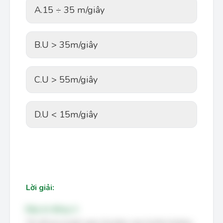
A.
15 ÷ 35 m/giây
B.
U > 35m/giây
C.
U > 55m/giây
D.
U < 15m/giây
Lời giải:
Đáp án đúng: A