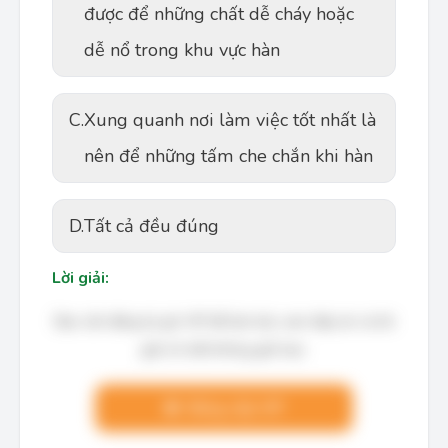
được để những chất dễ cháy hoặc
dễ nổ trong khu vực hàn
C.
Xung quanh nơi làm việc tốt nhất là
nên để những tấm che chắn khi hàn
D.
Tất cả đều đúng
Lời giải:
Bạn cần đăng ký gói VIP để làm bài, xem đáp án và lời
giải chi tiết không giới hạn.
Nâng cấp VIP