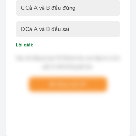
C.
Cả A và B đều đúng
D.
Cả A và B đều sai
Lời giải:
Bạn cần đăng ký gói VIP để làm bài, xem đáp án và lời
giải chi tiết không giới hạn.
Nâng cấp VIP