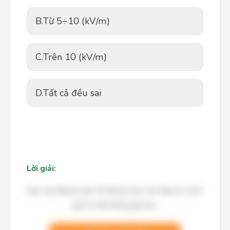
B.
Từ 5÷10 (kV/m)
C.
Trên 10 (kV/m)
D.
Tất cả đều sai
Lời giải:
Bạn cần đăng ký gói VIP để làm bài, xem đáp án và lời
giải chi tiết không giới hạn.