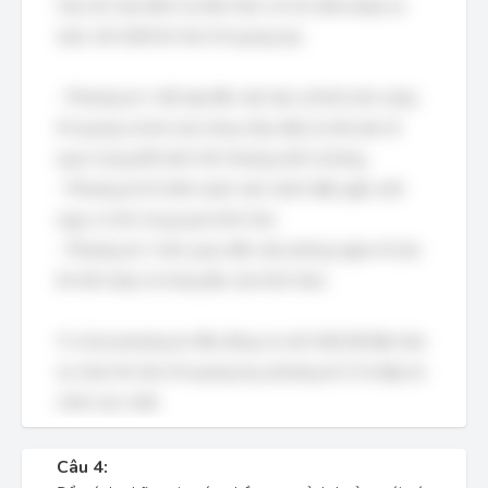
Câu hỏi này kiểm tra kiến thức về các biện pháp an
toàn cần thiết khi hàn hồ quang tay.
- Phương án A đề cập đến việc bảo vệ khỏi ánh sáng
hồ quang và kim loại nóng chảy, đây là một yếu tố
quan trọng để tránh tổn thương mắt và bỏng.
- Phương án B nhấn mạnh việc tránh điện giật, một
nguy cơ lớn trong quá trình hàn.
- Phương án C liên quan đến việc phòng ngừa nổ (do
khí dễ cháy) và trúng độc (do khói hàn).
Vì cả ba phương án đều đúng và cần thiết để đảm bảo
an toàn khi hàn hồ quang tay, phương án D là đáp án
chính xác nhất.
Câu 4: