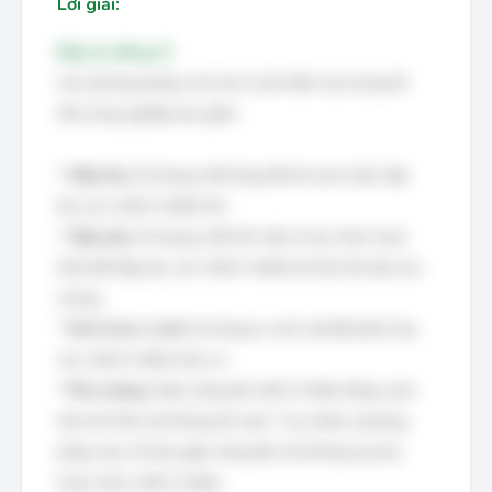
Lời giải:
Đáp án đúng: D
Các phương pháp xử lý hơi và khí độc hại trong khí
thải công nghiệp bao gồm:
*
Hấp thụ:
Sử dụng chất lỏng để hòa tan hoặc hấp
thụ các chất ô nhiễm khí.
*
Hấp phụ:
Sử dụng chất rắn xốp (ví dụ: than hoạt
tính) để hấp phụ các chất ô nhiễm khí lên bề mặt của
chúng.
*
Sinh hóa vi sinh:
Sử dụng vi sinh vật để phân hủy
các chất ô nhiễm hữu cơ.
*
Pha loãng:
Giảm nồng độ chất ô nhiễm bằng cách
trộn khí thải với không khí sạch. Tuy nhiên, phương
pháp này chỉ làm giảm nồng độ chứ không loại bỏ
hoàn toàn chất ô nhiễm.