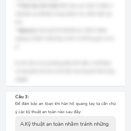
*
Thiêu hủy nhờ nhiệt:
Đốt cháy các chất ô nhiễm ở
nhiệt độ cao để biến chúng thành các chất ít độc hại
hơn.
*
Ngưng tụ:
Làm lạnh khí thải để các chất ô nhiễm
ngưng tụ thành chất lỏng, từ đó có thể thu gom và xử
lý.
Do đó, tất cả các phương pháp trên đều có thể được
sử dụng để xử lý hơi và khí độc hại trong khí thải công
nghiệp.
Câu 3:
Để đảm bảo an tòan khi hàn hồ quang tay ta cần chú
ý các kỹ thuật an toàn nào sau đây:
A.
Kỹ thuật an toàn nhằm tránh những