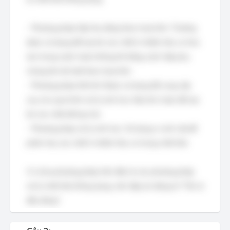
- Phương pháp hấp thụ bằng than hoạt tính: Thường
được sử dụng để loại bỏ các chất ô nhiễm hữu cơ hòa
tan trong nước hoặc không khí bằng cách hấp phụ
chúng lên bề mặt than hoạt tính.
- Phương pháp thổi khí: Được sử dụng để cung cấp
oxy cho quá trình xử lý sinh học hiếu khí, hoặc để loại
bỏ các chất dễ bay hơi.
- Phương pháp xử lý sinh học: Sử dụng vi sinh vật để
phân hủy các chất ô nhiễm hữu cơ trong chất thải.
Vì cả ba phương pháp trên đều là các phương pháp
xử lý chất thải thông dụng, nên đáp án đúng là "Tất cả
đều đúng".