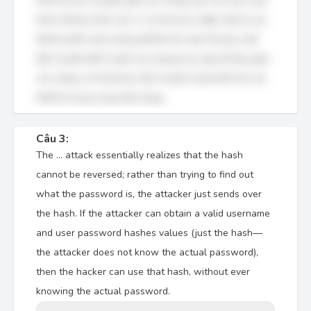
Internet lưu chuyển giữa các mạng này. Các tùy chọn
khác không chính xác vì: Connectors (đầu nối) là các
thành phần vật lý dùng để kết nối cáp; Routers (bộ
định tuyến) định tuyến lưu lượng truy cập dữ liệu giữa
các mạng; và Switches (bộ chuyển mạch) kết nối các
thiết bị trong cùng một mạng.
Câu 3:
The ... attack essentially realizes that the hash
cannot be reversed; rather than trying to find out
what the password is, the attacker just sends over
the hash. If the attacker can obtain a valid username
and user password hashes values (just the hash—
the attacker does not know the actual password),
then the hacker can use that hash, without ever
knowing the actual password.