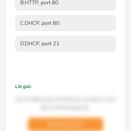
B.
HTTP, port 80
C.
DHCP, port 80
D.
DHCP, port 21
Lời giải:
Bạn cần đăng ký gói VIP để làm bài, xem đáp án và lời
giải chi tiết không giới hạn.
Nâng cấp VIP