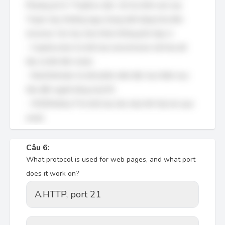
Phương án D, "Troj/Invo-Zip", mô tả chính xác loại
Trojan này, thường ngụy trang dưới dạng hóa đơn
(invoice). Các tùy chọn khác không phù hợp vì:
- CryptoLocker là một loại ransomware mã hóa dữ
liệu và đòi tiền chuộc.
- MacDefender là một phần mềm độc hại nhắm mục
tiêu đến người dùng macOS.
- W32/Netsky-P là một loại sâu máy tính lây lan qua
email.
Câu 6:
What protocol is used for web pages, and what port
does it work on?
A.
HTTP, port 21