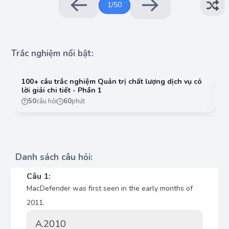
1
/
50
Trắc nghiệm nổi bật:
100+ câu trắc nghiệm Quản trị chất lượng dịch vụ có
10
lời giải chi tiết - Phần 1
lờ
50
câu hỏi
60
phút
Danh sách câu hỏi:
Câu 1:
MacDefender was first seen in the early months of
2011.
A.
2010