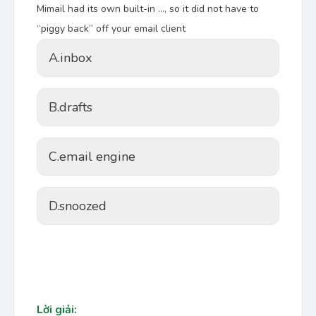
Mimail had its own built-in …, so it did not have to
“piggy back” off your email client
A.
inbox
B.
drafts
C.
email engine
D.
snoozed
Lời giải: