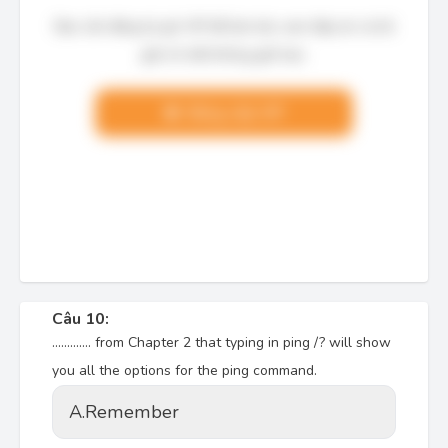
Bạn cần đăng ký gói VIP để làm bài, xem đáp án và lời
giải chi tiết không giới hạn.
Nâng cấp VIP
Câu 10:
............. from Chapter 2 that typing in ping /? will show
you all the options for the ping command.
A.
Remember