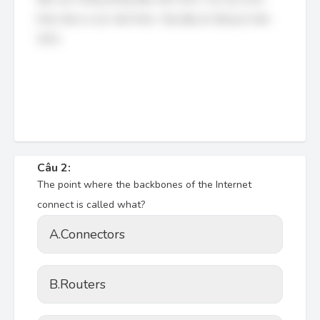
khác đưa ra các năm khác. Vậy đáp án đúng là năm
2011.
Câu 2:
The point where the backbones of the Internet
connect is called what?
A.
Connectors
B.
Routers