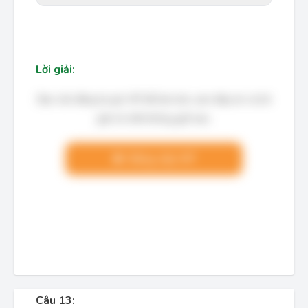
Lời giải:
Bạn cần đăng ký gói VIP để làm bài, xem đáp án và lời
giải chi tiết không giới hạn.
Nâng cấp VIP
Câu 13: