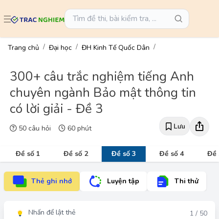
Trang chủ
Đại học
ĐH Kinh Tế Quốc Dân
300+ câu trắc nghiệm tiếng Anh
chuyên ngành Bảo mật thông tin
có lời giải - Đề 3
Lưu
50 câu hỏi
60 phút
Đề số 1
Đề số 2
Đề số 3
Đề số 4
Đề 
Thẻ ghi nhớ
Luyện tập
Thi thử
Nhấn để lật thẻ
Đáp án
1 / 50