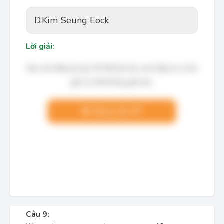
D.
Kim Seung Eock
Lời giải:
Bạn cần đăng ký gói VIP để làm bài, xem đáp án và lời
giải chi tiết không giới hạn.
Nâng cấp VIP
Câu 9: