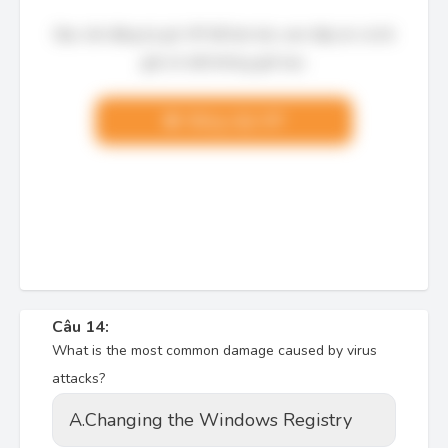
Bạn cần đăng ký gói VIP để làm bài, xem đáp án và lời
giải chi tiết không giới hạn.
Nâng cấp VIP
Câu 14:
What is the most common damage caused by virus
attacks?
A.
Changing the Windows Registry