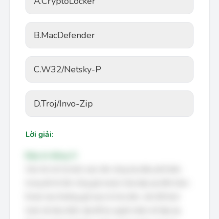
A.
CryptoLocker
B.
MacDefender
C.
W32/Netsky-P
D.
Troj/Invo-Zip
Lời giải:
Đáp án đúng: D
Câu hỏi mô tả một cuộc tấn công lừa đảo phổ biến,
trong đó kẻ tấn công gửi email chứa tệp zip đính kèm.
Email này thường giả mạo là hóa đơn, vấn đề thuế
hoặc tài liệu khẩn cấp để dụ người nhận mở tệp zip.