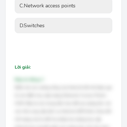
C.
Network access points
D.
Switches
Lời giải:
Đáp án đúng: C
Điểm mà các xương sống của Internet kết nối được gọi
là các điểm truy cập mạng (Network Access Points -
NAP). Đây là các trung tâm trao đổi lưu lượng lớn, nơi
các nhà cung cấp dịch vụ Internet (ISP) khác nhau kết
nối mạng của họ để cho phép lưu lượng truy cập