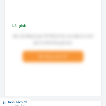
Lời giải:
Bạn cần đăng ký gói VIP để làm bài, xem đáp án và lời
giải chi tiết không giới hạn.
Nâng cấp VIP
Danh sách đề
Câu 17: