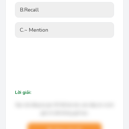
B.
Recall
C.
~ Mention
Lời giải:
Bạn cần đăng ký gói VIP để làm bài, xem đáp án và lời
giải chi tiết không giới hạn.