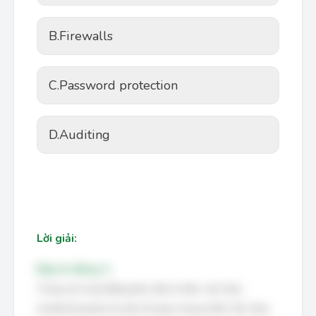
B.
Firewalls
C.
Password protection
D.
Auditing
Lời giải:
Đáp án đúng: A
Trong các hoạt động bảo mật cơ bản, xác thực
(Authentication) là yếu tố quan trọng nhất. Xác thực