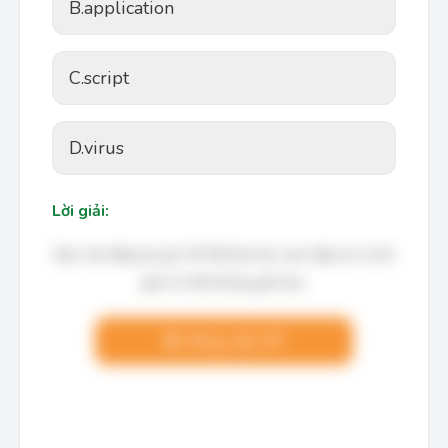
B.
application
C.
script
D.
virus
Lời giải:
Bạn cần đăng ký gói VIP để làm bài, xem đáp án và lời
giải chi tiết không giới hạn.
Nâng cấp VIP