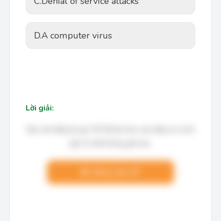
C.
Denial of service attacks
D.
A computer virus
Lời giải:
Bạn cần đăng ký gói VIP để làm bài, xem đáp án và lời
giải chi tiết không giới hạn.
Nâng cấp VIP