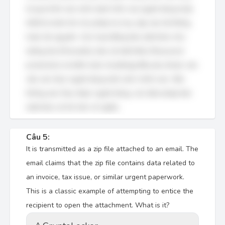
là quá trình xác minh danh tính của người dùng hoặc
thiết bị trước khi cho phép họ truy cập vào hệ thống
hoặc tài nguyên. Các hoạt động bảo mật khác như
tường lửa (Firewalls), bảo vệ mật khẩu (Password
protection) và kiểm toán (Auditing) đều phụ thuộc vào
việc xác thực người dùng một cách chính xác. Nếu
không xác thực được người dùng, các biện pháp bảo
mật khác sẽ trở nên vô nghĩa.
Câu 5:
It is transmitted as a zip file attached to an email. The
email claims that the zip file contains data related to
an invoice, tax issue, or similar urgent paperwork.
This is a classic example of attempting to entice the
recipient to open the attachment. What is it?