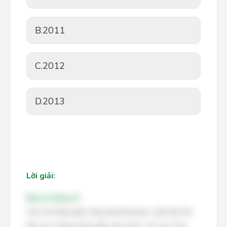
B.
2011
C.
2012
D.
2013
Lời giải:
Đáp án đúng: B
Câu hỏi khẳng định rằng MacDefender xuất hiện lần
đầu vào những tháng đầu năm 2011. Các lựa chọn