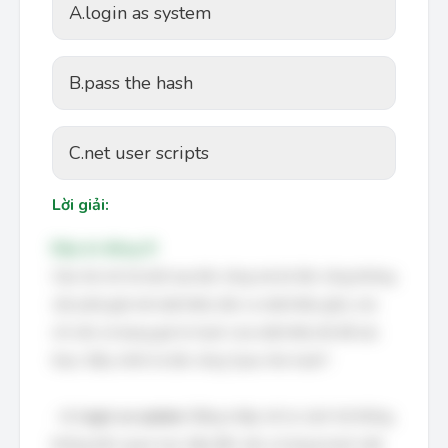
A.
login as system
B.
pass the hash
C.
net user scripts
Lời giải:
Đáp án đúng: B
Câu hỏi mô tả một loại tấn công mà kẻ tấn công không
cần phải giải mã mật khẩu (tìm ra mật khẩu gốc), mà
chỉ cần sử dụng giá trị hash của mật khẩu đó để xác
thực. Đây chính là tấn công "pass the hash".
-
A. login as system
: Đăng nhập với tư cách hệ thống,
không liên quan trực tiếp đến việc sử dụng hash mật