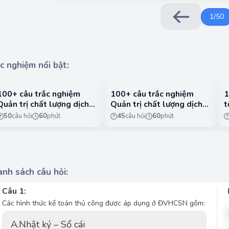
1
/
50
c nghiệm nổi bật:
100+ câu trắc nghiệm
100+ câu trắc nghiệm
1
Quản trị chất lượng dịch
Quản trị chất lượng dịch
t
vụ có lời giải chi tiết -
vụ có lời giải chi tiết -
n
50
câu hỏi
60
phút
45
câu hỏi
60
phút
Phần 1
Phần 2
1
nh sách câu hỏi:
Câu 1:
Các hình thức kế toán thủ công được áp dụng ở ĐVHCSN gồm:
A.
Nhật ký – Sổ cái