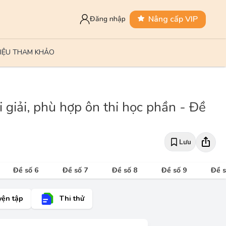
Nâng cấp VIP
Đăng nhập
LIỆU THAM KHẢO
 giải, phù hợp ôn thi học phần - Đề
Lưu
Đề số 6
Đề số 7
Đề số 8
Đề số 9
Đề s
yện tập
Thi thử