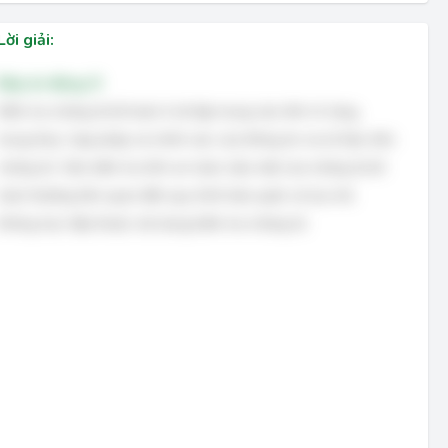
Lời giải:
Đáp án đúng: D
Kiểm tra chứng từ kế toán ở xã tập trung vào tính rõ ràng,
trung thực, hợp pháp và chính xác của thông tin và số liệu trên
chứng từ. Việc kiểm tra tính an toàn, bảo mật của chứng từ kế
toán thường liên quan đến quy trình bảo quản và lưu trữ,
không trực tiếp thuộc nội dung kiểm tra chứng từ.