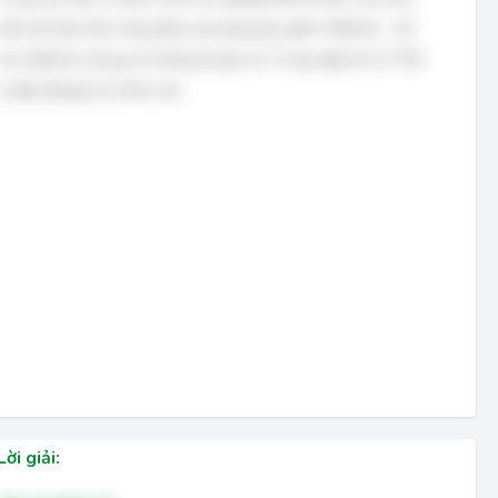
thức kế toán thủ công được áp dụng bao gồm: Nhật ký - Sổ
cái, Nhật ký chung và Chứng từ ghi sổ. Vì vậy, đáp án D ("Tất
cả đều đúng") là chính xác.
Lời giải: