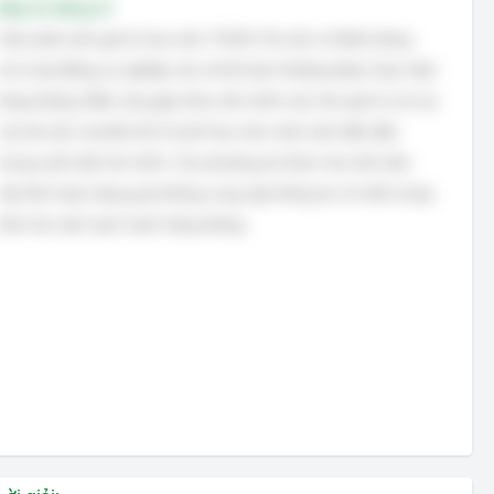
Đáp án đúng: D
Việc phản ánh giá trị hao mòn TSCĐ (Tài sản cố định) dùng
cho hoạt động sự nghiệp vào sổ kế toán thường được thực hiện
hàng tháng. Điều này giúp theo dõi chính xác hơn giá trị còn lại
của tài sản và phân bổ chi phí hao mòn một cách đều đặn
trong suốt năm tài chính. Các phương án khác như mỗi năm
một lần hoặc hàng quý không cung cấp thông tin chi tiết và kịp
thời như việc hạch toán hàng tháng.