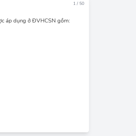
Đáp án
1 / 50
được áp dụng ở ĐVHCSN gồm:
Đáp án đúng: D
N), các hình thức kế toán thủ công được áp
à Chứng từ ghi sổ. Vì vậy, đáp án D ("Tất cả
đều đúng") là chính xác.