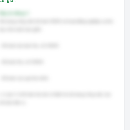
Lời giải:
Đáp án đúng: C
Nội dung công việc kế toán NSNN và hoạt động nghiệp vụ kho
bạc nhà nước bao gồm:
- Kế toán dự toán thu, chi NSNN.
- Kế toán thu, chi NSNN.
- Kế toán các quỹ tài chính.
=> Loại C vì kế toán tài sản cố định là nội dung công việc của
kế toán đơn vị.