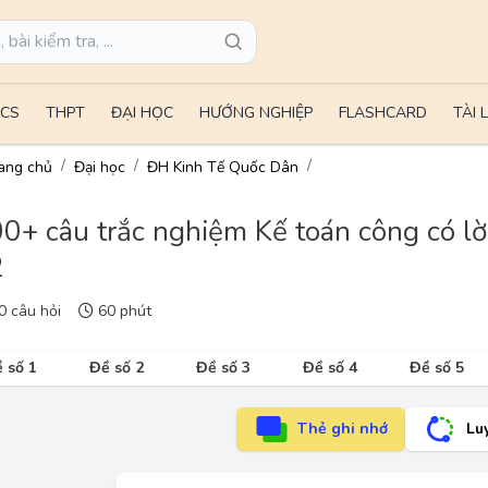
CS
THPT
ĐẠI HỌC
HƯỚNG NGHIỆP
FLASHCARD
TÀI 
ang chủ
Đại học
ĐH Kinh Tế Quốc Dân
0+ câu trắc nghiệm Kế toán công có lời
2
 câu hỏi
60 phút
 số 1
Đề số 2
Đề số 3
Đề số 4
Đề số 5
Thẻ ghi nhớ
Lu