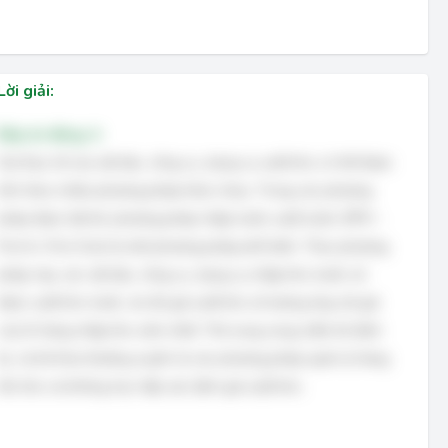
Lời giải:
Đáp án đúng: A
Giá thực tế của vật liệu, công cụ, dụng cụ xuất kho có thể được
tính theo nhiều phương pháp khác nhau. Trong các phương
pháp được liệt kê, phương pháp nhập trước xuất trước (FIFO -
First In, First Out) là một phương pháp phổ biến. Theo phương
pháp này, các vật liệu, công cụ, dụng cụ nhập kho trước sẽ
được xuất kho trước, do đó giá xuất kho sẽ tương ứng với giá
của lô hàng nhập kho sớm nhất. Thẻ song song, kiểm kê định
kỳ, và kê khai thường xuyên là các phương pháp quản lý hàng
tồn kho và không trực tiếp xác định giá xuất kho.