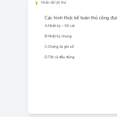
Nhấn để lật thẻ
Các hình thức kế toán thủ công 
A.
Nhật ký – Sổ cái
B.
Nhật ký chung
C.
Chứng từ ghi sổ
D.
Tất cả đều đúng
Trong các đơn vị hành chính sự nghiệp (ĐVHCS
dụng bao gồm: Nhật ký - Sổ cái, Nhật ký chung v