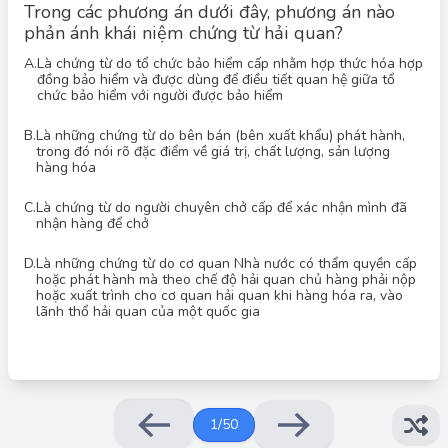
Trong các phương án dưới đây, phương án nào
phản ánh khái niệm chứng từ hải quan?
A.
Là chứng từ do tổ chức bảo hiểm cấp nhằm hợp thức hóa hợp
đồng bảo hiểm và được dùng để điều tiết quan hệ giữa tổ
chức bảo hiểm với người được bảo hiểm
Đáp án đúng: D
Chứng từ hải quan là các giấy tờ do cơ quan Nhà nước có thẩm
B.
Là những chứng từ do bên bán (bên xuất khẩu) phát hành,
quyền cấp hoặc phát hành, mà theo quy định của chế độ hải
trong đó nói rõ đặc điểm về giá trị, chất lượng, sản lượng
quan, chủ hàng phải nộp hoặc xuất trình cho cơ quan hải quan
hàng hóa
khi hàng hóa được xuất hoặc nhập khẩu qua lãnh thổ hải quan
của một quốc gia. Điều này bao gồm các loại giấy tờ như tờ
khai hải quan, giấy phép xuất nhập khẩu (nếu có), hóa đơn
C.
Là chứng từ do người chuyên chở cấp để xác nhận mình đã
thương mại, vận đơn, và các chứng từ khác liên quan đến hàng
nhận hàng để chở
hóa. Vì vậy, phương án D là đáp án chính xác nhất.
D.
Là những chứng từ do cơ quan Nhà nước có thẩm quyền cấp
hoặc phát hành mà theo chế độ hải quan chủ hàng phải nộp
hoặc xuất trình cho cơ quan hải quan khi hàng hóa ra, vào
lãnh thổ hải quan của một quốc gia
1
/
50