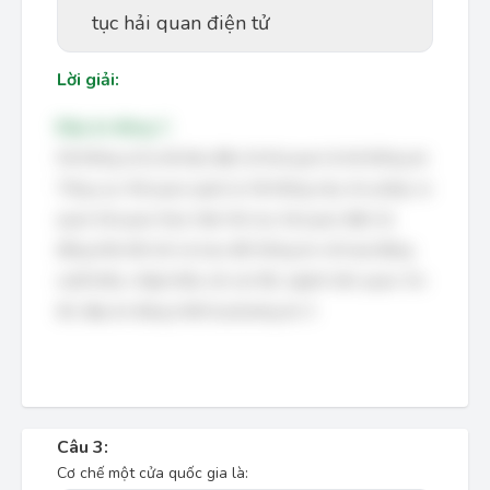
tục hải quan điện tử
Lời giải:
Đáp án đúng: C
Hệ thống xử lý dữ liệu điện tử hải quan là hệ thống do
Tổng cục Hải quan quản lý. Hệ thống này cho phép cơ
quan hải quan thực hiện thủ tục hải quan điện tử,
đồng thời kết nối và trao đổi thông tin về hoạt động
xuất khẩu, nhập khẩu với các Bộ, ngành liên quan. Do
đó, đáp án đúng nhất là phương án 3.
Câu 3:
Cơ chế một cửa quốc gia là: