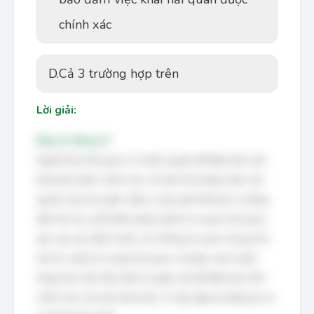
chính xác
D.
Cả 3 trường hợp trên
Lời giải:
Đáp án đúng: D
Người khai hải quan có nhiều quyền để đảm bảo việc
khai báo được chính xác và tuân thủ pháp luật. Các
quyền này bao gồm: được cung cấp thông tin, hướng
dẫn thủ tục, phổ biến pháp luật từ cơ quan hải quan;
yêu cầu xác định trước các thông tin quan trọng như
mã số, xuất xứ, trị giá hải quan; và được xem trước
hàng hóa, lấy mẫu dưới sự giám sát để đảm bảo tính
chính xác của việc khai báo. Vì vậy, đáp án đúng là cả