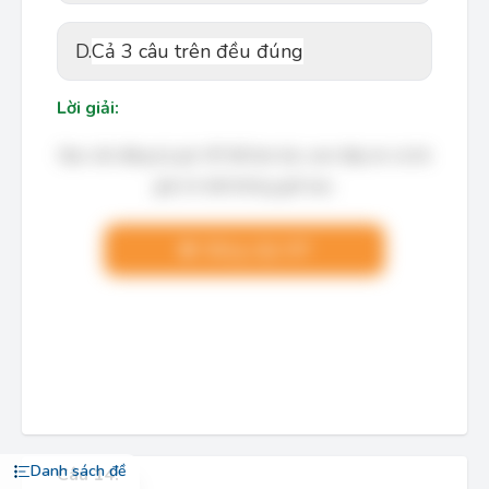
D.
Cả 3 câu trên đều đúng
Lời giải:
Bạn cần đăng ký gói VIP để làm bài, xem đáp án và lời
giải chi tiết không giới hạn.
Nâng cấp VIP
Danh sách đề
Câu 14: