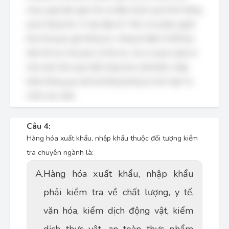
nhau, giúp đơn giản hóa và đẩy nhanh quá trình thông
quan hàng hóa. Vì vậy, đáp án "Việc cho phép người
khai hải quan gửi thông tin, chứng từ điện tử để thực
hiện thủ tục hải quan và thủ tục của cơ quan quản lý
nhà nước liên quan đến hàng hóa xuất khẩu, nhập
khẩu thông qua một hệ thống thông tin tích hợp" là
chính xác nhất.
Câu 4:
Hàng hóa xuất khẩu, nhập khẩu thuộc đối tượng kiểm
tra chuyên ngành là:
A.
Hàng hóa xuất khẩu, nhập khẩu
phải kiểm tra về chất lượng, y tế,
văn hóa, kiểm dịch động vật, kiểm