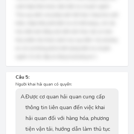
xuất nhập khẩu thuộc diện kiểm tra chuyên ngành.
Theo quy định của pháp luật Việt Nam, hàng hóa xuất
khẩu, nhập khẩu phải kiểm tra về chất lượng, y tế, văn
hóa, kiểm dịch động vật, kiểm dịch thực vật, an toàn
thực phẩm nếu thuộc danh mục quy định. Các phương
án còn lại không phải là đối tượng kiểm tra chuyên
ngành. Do đó, đáp án đúng là phương án 1.
Câu 5:
Người khai hải quan có quyền:
A.
Được cơ quan hải quan cung cấp
thông tin liên quan đến việc khai
hải quan đối với hàng hóa, phương
tiện vận tải, hướng dẫn làm thủ tục