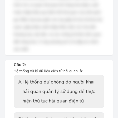
trình cho cơ quan hải quan khi hàng hóa được xuất
hoặc nhập khẩu qua lãnh thổ hải quan của một quốc
gia. Điều này bao gồm các loại giấy tờ như tờ khai hải
quan, giấy phép xuất nhập khẩu (nếu có), hóa đơn
thương mại, vận đơn, và các chứng từ khác liên quan
đến hàng hóa. Vì vậy, phương án D là đáp án chính
xác nhất.
Câu 2:
Hệ thống xử lý dữ liệu điện tử hải quan là:
A.
Hệ thống dự phòng do người khai
hải quan quản lý, sử dụng để thực
hiện thủ tục hải quan điện tử