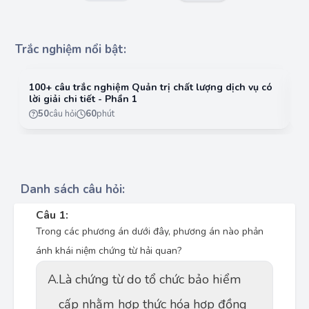
Trắc nghiệm nổi bật:
100+ câu trắc nghiệm Quản trị chất lượng dịch vụ có
10
lời giải chi tiết - Phần 1
lờ
50
câu hỏi
60
phút
Danh sách câu hỏi:
Câu 1:
Trong các phương án dưới đây, phương án nào phản
ánh khái niệm chứng từ hải quan?
A.
Là chứng từ do tổ chức bảo hiểm
cấp nhằm hợp thức hóa hợp đồng