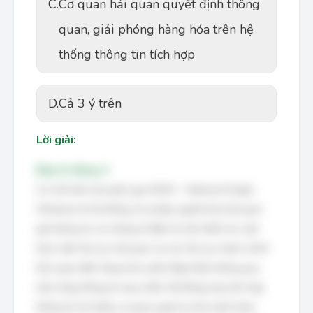
C.
Cơ quan hải quan quyết định thông
quan, giải phóng hàng hóa trên hệ
thống thông tin tích hợp
D.
Cả 3 ý trên
Lời giải:
Đáp án đúng: A
Cơ chế một cửa quốc gia (NSW - National Single
Window) là hệ thống cho phép người khai hải quan
gửi thông tin và chứng từ điện tử cần thiết cho việc
thực hiện thủ tục hải quan và các thủ tục hành chính
liên quan đến hàng hóa xuất nhập khẩu thông qua
một cổng thông tin duy nhất. Hệ thống này tích hợp
thông tin từ nhiều cơ quan quản lý nhà nước khác